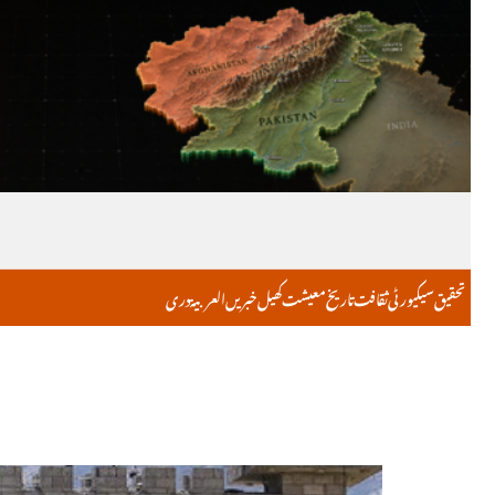
تحقیق
سیکیورٹی
ثقافت
تاریخ
معیشت
کھیل
خبریں
العربية
دری