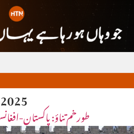
 2025
طورخم تناؤ: پاکستان-افغانست