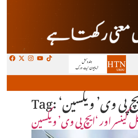
یچ پی وی’ ویکسین
Tag:
ل کینسر اور ‘ایچ پی وی’ ویکسین