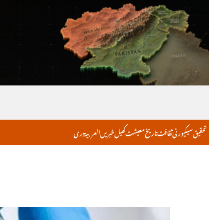
تحقیق
سیکیورٹی
ثقافت
تاریخ
معیشت
کھیل
خبریں
العربية
دری