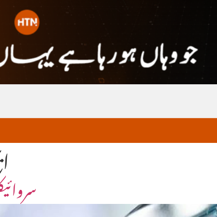
‘ا
سروائیک