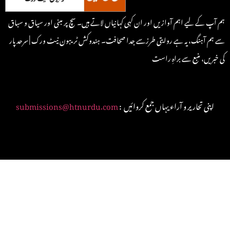
ہم آپ کے لیے اہم آوازیں اور ان کہی کہانیاں لاتے ہیں۔ سچ پر مبنی اور سیاق و سباق
سے ہم آہنگ، یہ ہے روایتی طرزسے جدا صحافت۔ ہندوکش ٹریبون نیٹ ورک | سرحد پار
کی خبریں، منبع سے براہِ راست
: اپنی تحاریر و آراء یہاں جمع کروائیں
submissions@htnurdu.com