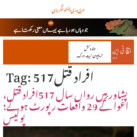
عربی
دری
پښتو
انگریزی
517افراد قتل
Tag:
پشاور میں رواں سال 517افراد قتل،
اغوا کے 29 واقعات رپورٹ ہوئے؛
پولیس