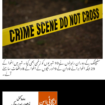
سنیچنگ کے دوران راہزنوں نے 10 شہریوں کو زخمی بھی کیا۔ شہر میں اغوا کے
29 جبکہ اغوا برائے تاوان کے 9 اور بچوں کے اغوا کے 8 واقعات سامنے
آئے۔