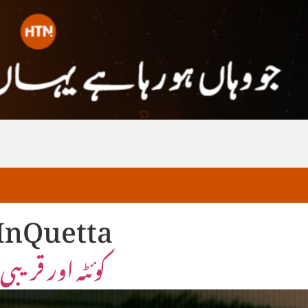
InQuetta
کوئٹہ اور قریب