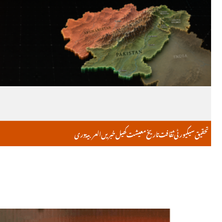
تحقیق
سیکیورٹی
ثقافت
تاریخ
معیشت
کھیل
خبریں
العربية
دری