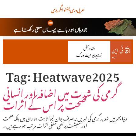
عربی
دری
پښتو
انگریزی
Tag:
Heatwave2025
گرمی کی شدت میں اضافہ اور انسانی
صحت پر اس کے اثرات
دنیا بھر میں شدید گرمی کی لہریں نہ صرف جان لیوا ثابت ہو رہی ہیں بلکہ صحت
اور معیشت پر بھی منفی اثرات مرتب ہو رہے ہیں۔