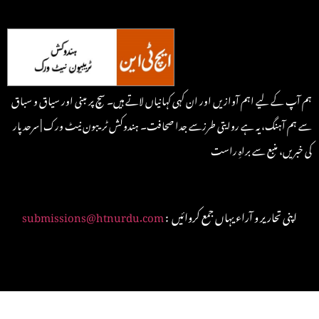
ہم آپ کے لیے اہم آوازیں اور ان کہی کہانیاں لاتے ہیں۔ سچ پر مبنی اور سیاق و سباق
سے ہم آہنگ، یہ ہے روایتی طرزسے جدا صحافت۔ ہندوکش ٹریبون نیٹ ورک | سرحد پار
کی خبریں، منبع سے براہِ راست
: اپنی تحاریر و آراء یہاں جمع کروائیں
submissions@htnurdu.com