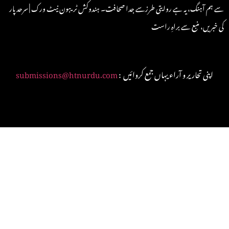
سے ہم آہنگ، یہ ہے روایتی طرزسے جدا صحافت۔ ہندوکش ٹریبون نیٹ ورک | سرحد پار
کی خبریں، منبع سے براہِ راست
: اپنی تحاریر و آراء یہاں جمع کروائیں
submissions@htnurdu.com