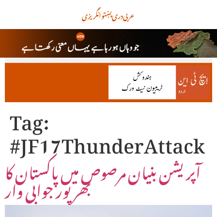
عربی
دری
پښتو
انگریزی
Tag:
#JF17ThunderAttack
آپریشن بنیان مرصوص میں پاکستان کا
بھرپور جوابی وار