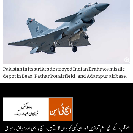
Pakistan in its strikes destroyed Indian Brahmos missile
depot in Beas, Pathankot airfield, and Adampur airbase.
ہم آپ کے لیے اہم آوازیں اور ان کہی کہانیاں لاتے ہیں۔ سچ پر مبنی اور سیاق و سباق