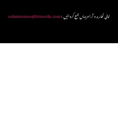
: اپنی تحاریر و آراء یہاں جمع کروائیں
submissions@htnurdu.com