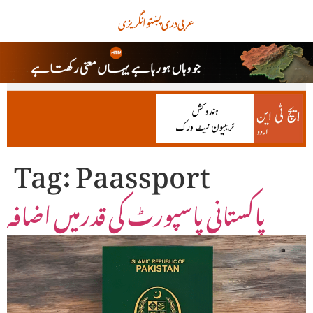
عربی
دری
پښتو
انگریزی
Tag:
Paassport
پاکستانی پاسپورٹ کی قدرمیں اضافہ