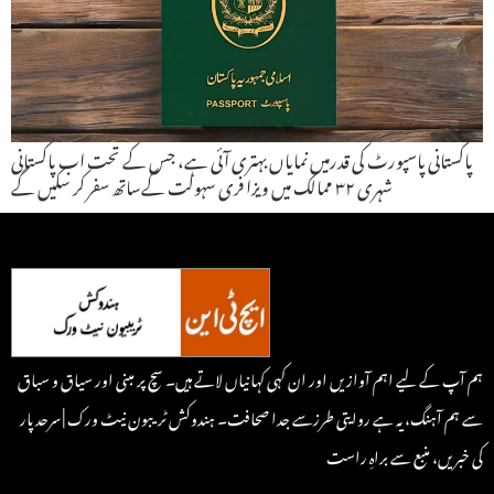
پاکستانی پاسپورٹ کی قدرمیں نمایاں بہتری آئی ہے، جس کے تحت اب پاکستانی
شہری ۳۲ ممالک میں ویزا فری سہولت کےساتھ سفر کر سکیں گے
ہم آپ کے لیے اہم آوازیں اور ان کہی کہانیاں لاتے ہیں۔ سچ پر مبنی اور سیاق و سباق
سے ہم آہنگ، یہ ہے روایتی طرزسے جدا صحافت۔ ہندوکش ٹریبون نیٹ ورک | سرحد پار
کی خبریں، منبع سے براہِ راست