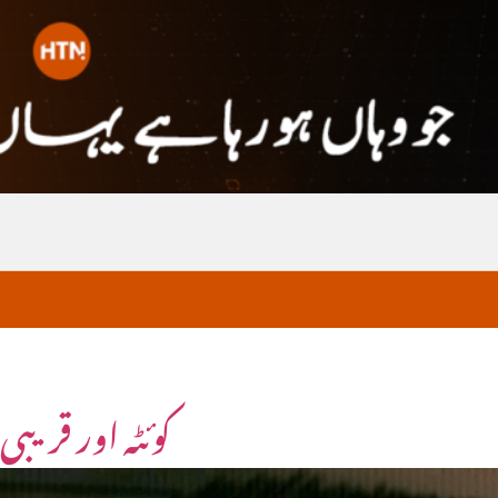
کوئٹہ اور قریب