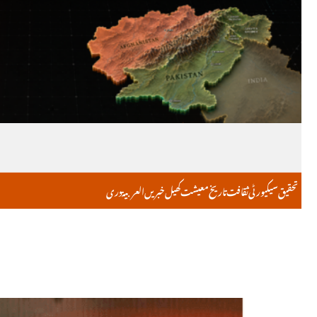
تحقیق
سیکیورٹی
ثقافت
تاریخ
معیشت
کھیل
خبریں
العربية
دری