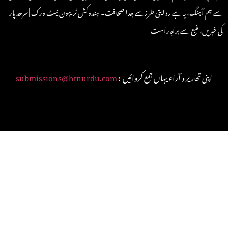
سے ہم آہنگ، یہ ہے روایتی طرزسے جدا صحافت۔ ہندوکش ٹریبون نیٹ ورک | سرحد پار
کی خبریں، منبع سے براہِ راست
: اپنی تحاریر و آراء یہاں جمع کروائیں
submissions@htnurdu.com