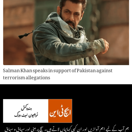
Salman Khan speaks in support of Pakistan against
terrorism allegations
ہم آپ کے لیے اہم آوازیں اور ان کہی کہانیاں لاتے ہیں۔ سچ پر مبنی اور سیاق و سباق