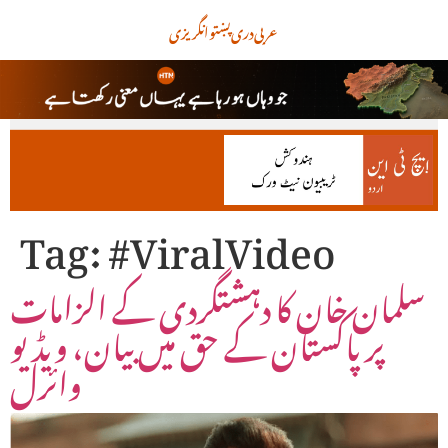
عربی
دری
پښتو
انگریزی
Tag:
#ViralVideo
سلمان خان کا دہشتگردی کے الزامات
پر پاکستان کے حق میں بیان، ویڈیو
وائرل