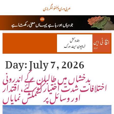
عربی
دری
پښتو
انگریزی
Day:
July 7, 2026
بدخشاں میں طالبان کے اندرونی
اختلافات شدت اختیار کر گئے، اقتدار
اور وسائل پر کشمکش نمایاں