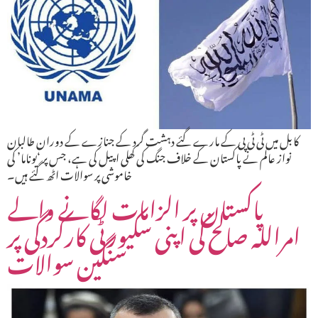
کابل میں ٹی ٹی پی کے مارے گئے دہشت گرد کے جنازے کے دوران طالبان
نواز عالم نے پاکستان کے خلاف جنگ کی کھلی اپیل کی ہے، جس پر ‘یوناما’ کی
خاموشی پر سوالات اٹھ گئے ہیں۔
پاکستان پر الزامات لگانے والے
امراللہ صالح کی اپنی سکیورٹی کارکردگی پر
سنگین سوالات