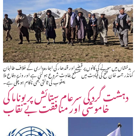
بدخشاں میں سونے کی کانوں پر قبضے اور قندھار کی اجارہ داری کے خلاف طالبان
کمانڈر جمعہ خان فتح کی قیادت میں مسلح بغاوت شروع ہو گئی ہے اور وزیر دفاع ملا
یعقوب کی ثالثی بھی ناکام ہو چکی ہے۔
دہشت گرد کی سرعام ستائش پر یوناما کی
خاموشی اور منافقت بے نقاب