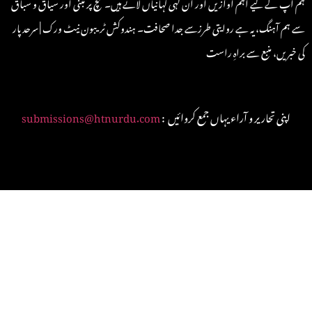
ہم آپ کے لیے اہم آوازیں اور ان کہی کہانیاں لاتے ہیں۔ سچ پر مبنی اور سیاق و سباق
سے ہم آہنگ، یہ ہے روایتی طرزسے جدا صحافت۔ ہندوکش ٹریبون نیٹ ورک | سرحد پار
کی خبریں، منبع سے براہِ راست
: اپنی تحاریر و آراء یہاں جمع کروائیں
submissions@htnurdu.com