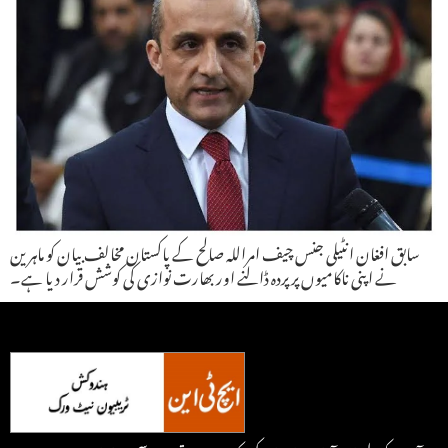
سابق افغان انٹیلی جنس چیف امراللہ صالح کے پاکستان مخالف بیان کو ماہرین
نے اپنی ناکامیوں پر پردہ ڈالنے اور بھارت نوازی کی کوشش قرار دیا ہے۔