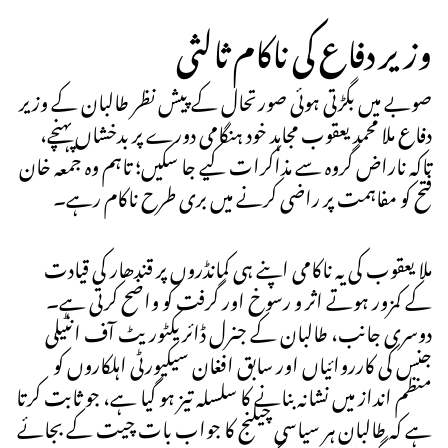
وزیر دفاع کی ناکام ثالثی
صوبے میں بگڑتی ہوئی صورتحال کے پیش نظر طالبان کے وزیر
دفاع ملا محمد یعقوب مجاہد خود ہنگامی دورے پر بدخشاں پہنچے،
تاکہ ناراض گروہ سے مذاکرات کیے جا سکیں؛ تاہم وہ جمعہ خان
فتح کو مفاہمت پر راضی کرنے میں بری طرح ناکام رہے۔
ملا یعقوب کی یہ ناکامی اپنے ہی کمانڈروں پر قندھار کی قیادت
کے کمزور ہوتے اثر و رسوخ اور گرفت کو واضح کرتی ہے۔
دوسری جانب، طالبان کے جنرل ڈائریکٹوریٹ آف انٹیلی
جنس کی کارروائیاں اور سابق افغان سیکیورٹی اہلکاروں کو
منظم انداز میں نشانہ بنانے کا سلسلہ تیز ہو گیا ہے، جو ثابت کرتا
ہے کہ طالبان ہر سیاسی چیلنج کا جواب بات چیت کے بجائے