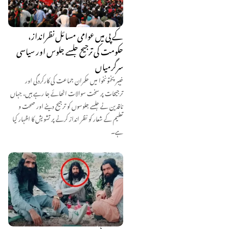
کے پی میں عوامی مسائل نظرانداز،
حکومت کی ترجیح جلسے جلوس اور سیاسی
سرگرمیاں
خیبر پختونخوا میں حکمران جماعت کی کارکردگی اور
ترجیحات پر سخت سوالات اٹھائے جا رہے ہیں، جہاں
ناقدین نے جلسے جلوسوں کو ترجیح دینے اور صحت و
تعلیم کے شعار کو نظر انداز کرنے پر تشویش کا اظہار کیا
ہے۔