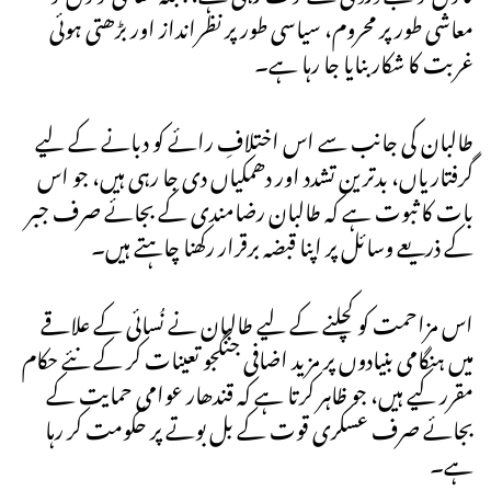
معاشی طور پر محروم، سیاسی طور پر نظرانداز اور بڑھتی ہوئی
غربت کا شکار بنایا جا رہا ہے۔
طالبان کی جانب سے اس اختلافِ رائے کو دبانے کے لیے
گرفتاریاں، بدترین تشدد اور دھمکیاں دی جا رہی ہیں، جو اس
بات کا ثبوت ہے کہ طالبان رضامندی کے بجائے صرف جبر
کے ذریعے وسائل پر اپنا قبضہ برقرار رکھنا چاہتے ہیں۔
اس مزاحمت کو کچلنے کے لیے طالبان نے نُسائی کے علاقے
میں ہنگامی بنیادوں پر مزید اضافی جنگجو تعینات کر کے نئے حکام
مقرر کیے ہیں، جو ظاہر کرتا ہے کہ قندھار عوامی حمایت کے
بجائے صرف عسکری قوت کے بل بوتے پر حکومت کر رہا
ہے۔