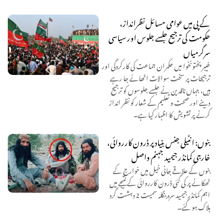
کے پی میں عوامی مسائل نظرانداز،
حکومت کی ترجیح جلسے جلوس اور سیاسی
سرگرمیاں
خیبر پختونخوا میں حکمران جماعت کی کارکردگی اور
ترجیحات پر سخت سوالات اٹھائے جا رہے
ہیں، جہاں ناقدین نے جلسے جلوسوں کو ترجیح
دینے اور صحت و تعلیم کے شعار کو نظر انداز
کرنے پر تشویش کا اظہار کیا ہے۔
بنوں: انٹیلی جنس بنیاد پر ڈرون کارروائی،
خارجی کمانڈر جیمید جہنم واصل
بنوں کے علاقے جانی خیل میں خوارج کے
ٹھکانے پر کی گئی ڈرون کارروائی کے نتیجے میں
اہم کمانڈر جیمید سرہ بنگلہ سمیت 2 دہشت گرد
ہلاک ہو گئے۔