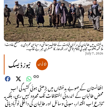
بدخشاں میں طالبان کی مرکزی قیادت کے خلاف معاشی و سیاسی محرومی پر مسلح بغاوت؛
ملا محمد یعقوب مجاہد کی ناکام ثالثی اور قندھار کا عسکری جبر بے نقاب۔
July 7, 2026
نیوز ڈیسک
افغانستان کے صوبے بدخشاں میں بڑھتی ہوئی کشیدگی اب
محض طالبان کے اندرونی اختلافات تک محدود نہیں رہی، بلکہ یہ
تنازع اب اقتدار، معدنی وسائل اور طالبان کی داخلی نوآبادیاتی