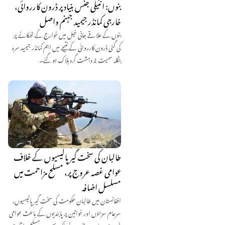
بنوں: انٹیلی جنس بنیاد پر ڈرون کارروائی،
خارجی کمانڈر جیمید جہنم واصل
بنوں کے علاقے جانی خیل میں خوارج کے ٹھکانے پر
کی گئی ڈرون کارروائی کے نتیجے میں اہم کمانڈر جیمید سرہ
بنگلہ سمیت 2 دہشت گرد ہلاک ہو گئے۔
طالبان کی سخت گیر پالیسیوں کے خلاف
عوامی غصہ عروج پر، مسلح مزاحمت میں
مسلسل اضافہ
افغانستان میں طالبان حکومت کی سخت گیر پالیسیوں،
سرعام سزاؤں اور خواتین پر پابندیوں کے باعث عوامی
غصہ بڑھ رہا ہے، جس نے ملک بھر میں مسلح مزاحمت