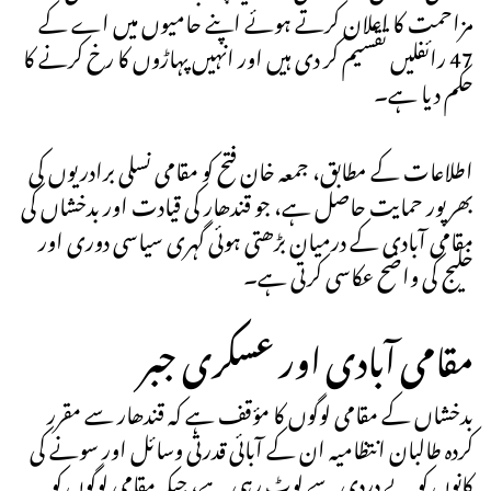
مزاحمت کا اعلان کرتے ہوئے اپنے حامیوں میں اے کے
47 رائفلیں تقسیم کر دی ہیں اور انہیں پہاڑوں کا رخ کرنے کا
حکم دیا ہے۔
اطلاعات کے مطابق، جمعہ خان فتح کو مقامی نسلی برادریوں کی
بھرپور حمایت حاصل ہے، جو قندھار کی قیادت اور بدخشاں کی
مقامی آبادی کے درمیان بڑھتی ہوئی گہری سیاسی دوری اور
خلیج کی واضح عکاسی کرتی ہے۔
مقامی آبادی اور عسکری جبر
بدخشاں کے مقامی لوگوں کا مؤقف ہے کہ قندھار سے مقرر
کردہ طالبان انتظامیہ ان کے آبائی قدرتی وسائل اور سونے کی
کانوں کو بے دردی سے لوٹ رہی ہے، جبکہ مقامی لوگوں کو