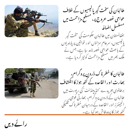
طالبان کی سخت گیر پالیسیوں کے خلاف
عوامی غصہ عروج پر، مسلح مزاحمت میں
مسلسل اضافہ
افغانستان میں طالبان حکومت کی سخت گیر
پالیسیوں، سرعام سزاؤں اور خواتین پر پابندیوں
کے باعث عوامی غصہ بڑھ رہا ہے، جس نے
ملک بھر میں مسلح مزاحمت کو تیز کر دیا ہے۔
طالبان کا خطرناک ڈرون پروگرام،
بھارت اور القاعدہ کے گٹھ جوڑ کا انکشاف
برطانوی جریدے ‘انڈیپنڈنٹ’ کی رپورٹ میں
طالبان کے ڈرون پروگرام، بھارتی فوجی
انجینئرز اور القاعدہ کے درمیان خطرناک تکنیکی
گٹھ جوڑ کا پردہ فاش ہو گیا ہے۔
رائے دیں