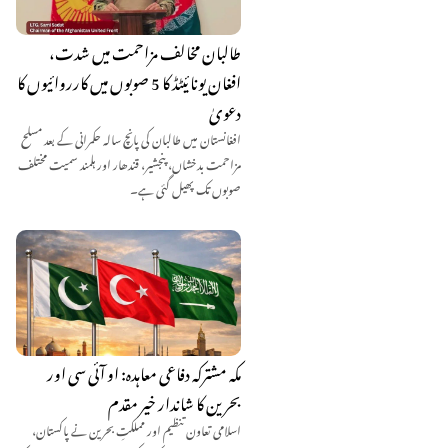
طالبان مخالف مزاحمت میں شدت،
افغان یونائیٹڈ کا 5 صوبوں میں کارروائیوں کا
دعویٰ
افغانستان میں طالبان کی پانچ سالہ حکمرانی کے بعد مسلح
مزاحمت بدخشاں، پنجشیر، قندھار اور ہلمند سمیت مختلف
صوبوں تک پھیل گئی ہے۔
مکہ مشترکہ دفاعی معاہدہ: او آئی سی اور
بحرین کا شاندار خیر مقدم
اسلامی تعاون تنظیم اور مملکتِ بحرین نے پاکستان،