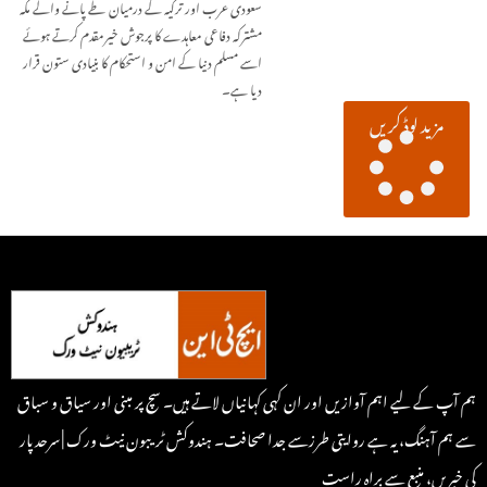
سعودی عرب اور ترکیہ کے درمیان طے پانے والے مکہ
مشترکہ دفاعی معاہدے کا پرجوش خیرمقدم کرتے ہوئے
اسے مسلم دنیا کے امن و استحکام کا بنیادی ستون قرار
دیا ہے۔
مزید لوڈ کریں
ہم آپ کے لیے اہم آوازیں اور ان کہی کہانیاں لاتے ہیں۔ سچ پر مبنی اور سیاق و سباق
سے ہم آہنگ، یہ ہے روایتی طرزسے جدا صحافت۔ ہندوکش ٹریبون نیٹ ورک | سرحد پار
کی خبریں، منبع سے براہِ راست