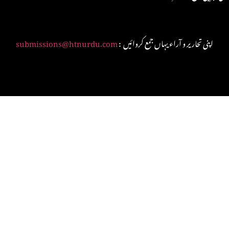
: اپنی تحاریر و آراء یہاں جمع کروائیں
submissions@htnurdu.com