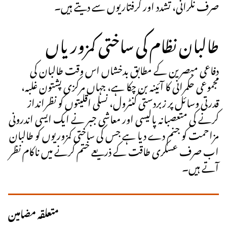
صرف نگرانی، تشدد اور گرفتاریوں سے دیتے ہیں۔
طالبان نظام کی ساختی کمزوریاں
دفاعی مبصرین کے مطابق بدخشاں اس وقت طالبان کی
مجموعی حکمرانی کا آئینہ بن چکا ہے، جہاں مرکزی پشتون غلبہ،
قدرتی وسائل پر زبردستی کنٹرول، نسلی اقلیتوں کو نظرانداز
کرنے کی متعصبانہ پالیسی اور معاشی جبر نے ایک ایسی اندرونی
مزاحمت کو جنم دے دیا ہے جس کی ساختی کمزوریوں کو طالبان
اب صرف عسکری طاقت کے ذریعے ختم کرنے میں ناکام نظر
آتے ہیں۔
متعلقہ مضامین