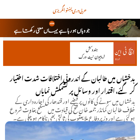
عربی
دری
پښتو
انگریزی
بدخشاں میں طالبان کے اندرونی اختلافات شدت اختیار
کر گئے، اقتدار اور وسائل پر کشمکش نمایاں
بدخشاں میں سونے کی کانوں پر قبضے اور قندھار کی اجارہ داری کے
خلاف طالبان کمانڈر جمعہ خان فتح کی قیادت میں مسلح بغاوت شروع
ہو گئی ہے اور وزیر دفاع ملا یعقوب کی ثالثی بھی ناکام ہو چکی ہے۔