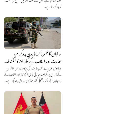
کو تیز کر دیا ہے۔
طالبان کا خطرناک ڈرون پروگرام،
بھارت اور القاعدہ کے گٹھ جوڑ کا انکشاف
برطانوی جریدے ‘انڈیپنڈنٹ’ کی رپورٹ میں طالبان
کے ڈرون پروگرام، بھارتی فوجی انجینئرز اور القاعدہ کے
درمیان خطرناک تکنیکی گٹھ جوڑ کا پردہ فاش ہو گیا ہے۔