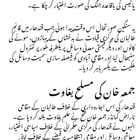
پالیسی کی باقاعدہ جنگ کی صورت اختیار کر چکا ہے۔
یہ سنگین صورتحال اس وقت پیدا ہوئی جب قندھار میں قائم
طالبان کی مرکزی قیادت نے بدخشاں کے پہاڑوں، سونے کی
کانوں اور دیگر قیمتی معدنی وسائل پر یکطرفہ طور پر کنٹرول
سنبھال لیا اور مقامی آبادی کو فیصلہ سازی سمیت وسائل کی
ملکیت سے یکسر باہر کر دیا۔
جمعہ خان کی مسلح بغاوت
قندھار کی اس اجارہ داری کے خلاف طالبان کے مقامی
ناراض کمانڈر جمعہ خان فتح نے علمِ بغاوت بلند کر دیا ہے۔
انہوں نے قندھار کی مرکزی حکمرانی کے خلاف سیاسی اختیار،
معاشی وسائل اور مقامی انتظامیہ پر قبضے کے خلاف اپنی