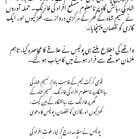
شاہ کی رہائش گاہ پر نامعلوم مسلح افراد کی فائرنگ۔ حملہ آوروں
نے نسیم شاہ کے گھر کے مرکزی دروازے، کھڑکیوں اور ایک
گاڑی کو نقصان پہنچایا۔
واقعے کی اطلاع ملتے ہی پولیس نے علاقے کا محاصرہ کیا، تاہم
ملزمان موقعے سے فرار ہونے میں کامیاب ہو گئے۔
قومی کرکٹ ٹیم کے فاسٹ باؤلر نسیم شاہ کی
رہائشگاہ پر نامعلوم افراد کی فائرنگ، نسیم شاہ کے
گھر پر فائرنگ سے رہائشگاہ کے مین گیٹ،
کھڑکیوں اور گاڑی کو نقصان، پولیس کا دعویٰ
پولیس نے مقدمہ درج کر لیا، ملوث افراد کی