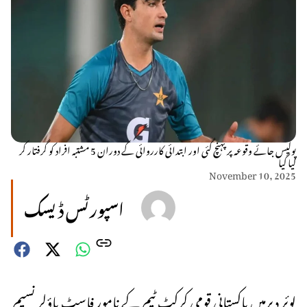
پولیس جائے وقوعہ پر پہنچ گئی اور ابتدائی کارروائی کے دوران 5 مشتبہ افراد کو گرفتار کر
لیا گیا
November 10, 2025
اسپورٹس ڈیسک
لوئر دیرمیں پاکستانی قومی کرکٹ ٹیم کے نامور فاسٹ باؤلر نسیم