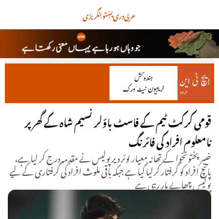
عربی
دری
پښتو
انگریزی
قومی کرکٹ ٹیم کے فاسٹ باؤلر نسیم شاہ کے گھر پر
نامعلوم افراد کی فائرنگ
خیبرپختونخوا کے تھانہ معیار لوئر دیر پولیس نے مقدمہ درج کر لیا ہے،
پانچ افراد کو گرفتار کرلیا گیا ہے جبکہ باقی ملوث افراد کی گرفتاری کے لیے
پولیس چھاپے مار رہی ہے