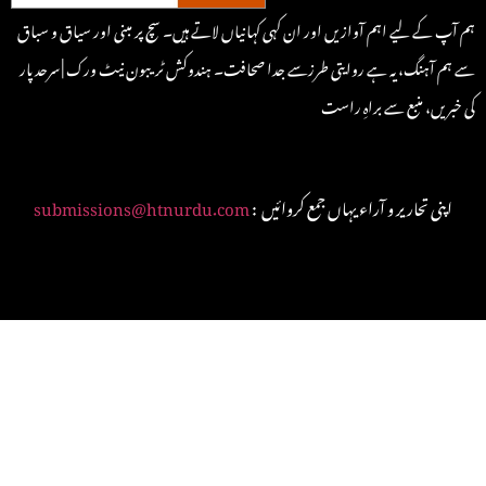
ہم آپ کے لیے اہم آوازیں اور ان کہی کہانیاں لاتے ہیں۔ سچ پر مبنی اور سیاق و سباق
سے ہم آہنگ، یہ ہے روایتی طرزسے جدا صحافت۔ ہندوکش ٹریبون نیٹ ورک | سرحد پار
کی خبریں، منبع سے براہِ راست
: اپنی تحاریر و آراء یہاں جمع کروائیں
submissions@htnurdu.com