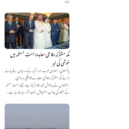
دیا۔
مکہ مشترکہ دفاعی معاہدہ: امتِ مسلمہ میں
خوشی کی لہر
پاکستان، سعودی عرب اور ترکیہ کے درمیان طے پانے
والے مکہ مشترکہ دفاعی معاہدے کا ملکی و مذہبی
رہنماؤں نے پرجوش خیرمقدم کیا ہے، جسے امتِ مسلمہ
کے اتحاد کی جانب اہم پیش رفت قرار دیا جا رہا ہے۔