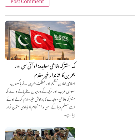
مکہ مشترکہ دفاعی معاہدہ: او آئی سی اور
بحرین کا شاندار خیر مقدم
اسلامی تعاون تنظیم اور مملکتِ بحرین نے پاکستان،
سعودی عرب اور ترکیہ کے درمیان طے پانے والے مکہ
مشترکہ دفاعی معاہدے کا پرجوش خیرمقدم کرتے ہوئے
اسے مسلم دنیا کے امن و استحکام کا بنیادی ستون قرار
دیا ہے۔