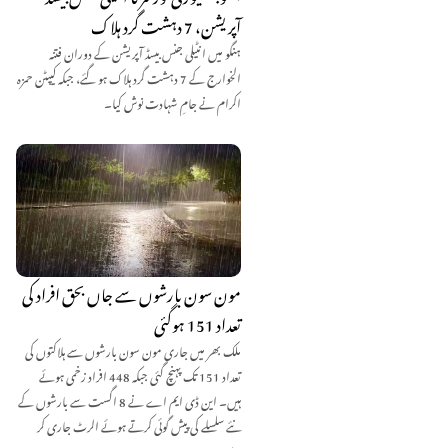
آپریشن، 7 دہشت گرد ہلاک
ہنگو میں انٹیلی جنس بیسڈ آپریشن کے دوران فتنہ
الخوارج کے 7 دہشت گرد ہلاک ہو گئے، جبکہ کیپٹن حمزہ
اکرام نے جامِ شہادت نوش کیا۔
مون سون بارشوں سے جاں بحق افراد کی
تعداد 151 ہوگئی
ملک بھر میں جاری مون سون بارشوں سے ہلاکتوں کی
تعداد 151 تک پہنچ گئی جبکہ 448 افراد زخمی ہوئے
ہیں۔ این ڈی ایم اے نے 8 اگست سے بارشوں کے
نئے سلسلے کی پیش گوئی کرتے ہوئے الرٹ جاری کر