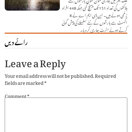
ہلاکتوں کی تعداد 151 تک پہنچ گئی جبکہ 448 افراد
زخمی ہوئے ہیں۔ این ڈی ایم اے نے 8
اگست سے بارشوں کے نئے سلسلے کی پیش گوئی
کرتے ہوئے الرٹ جاری کر دیا۔
رائے دیں
Leave a Reply
Your email address will not be published.
Required
fields are marked
*
Comment
*