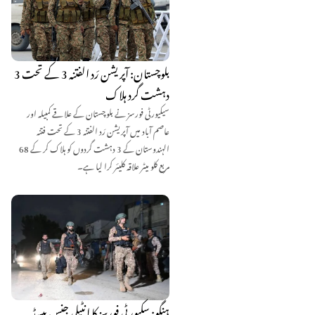
بلوچستان: آپریشن رَد الفتنہ 3 کے تحت 3
دہشت گرد ہلاک
سیکیورٹی فورسز نے بلوچستان کے علاقے کمبیلہ اور
عاصم آباد میں آپریشن رَد الفتنہ 3 کے تحت فتنہ
الہندوستان کے 3 دہشت گردوں کو ہلاک کر کے 68
مربع کلو میٹر علاقہ کلیئر کرا لیا ہے۔
ہنگو: سکیورٹی فورسز کا انٹیلی جنس بیسڈ