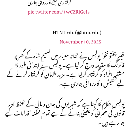
گرفتاری کیلئے کارروائی جاری
pic.twitter.com/1wCZRlGeIs
— HTN Urdu (@htnurdu)
November 10, 2025
خیبر پختونخوا پولیس نے تھانہ معیار میں نسیم شاہ کے گھر پر
فائرنگ کا مقدمہ درج کر لیا ہے۔ پولیس نے ابتدائی طور 5
مشتبہ افراد کو گرفتار کرلیا ہے۔ مزید ملزمان کو گرفتار کرنے کے
لیے تفتیش و کارروائی جاری ہے۔
پولیس حکام کا کہنا ہے کہ شہریوں کی جان و مال کے تحفظ اور
قانون کی حکمرانی کو یقینی بنانے کے لیے تمام ممکنہ اقدامات کیے
جا رہے ہیں۔