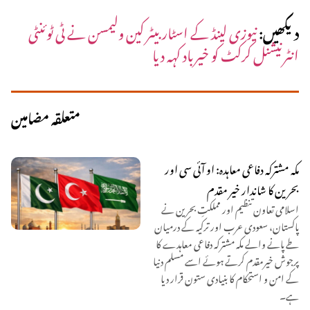
دیکھیں:
نیوزی لینڈ کے اسٹار بیٹر کین ولیمسن نے ٹی ٹوئنٹی
انٹرنیشنل کرکٹ کو خیرباد کہہ دیا
متعلقہ مضامین
مکہ مشترکہ دفاعی معاہدہ: او آئی سی اور
بحرین کا شاندار خیر مقدم
اسلامی تعاون تنظیم اور مملکتِ بحرین نے
پاکستان، سعودی عرب اور ترکیہ کے درمیان
طے پانے والے مکہ مشترکہ دفاعی معاہدے کا
پرجوش خیرمقدم کرتے ہوئے اسے مسلم دنیا
کے امن و استحکام کا بنیادی ستون قرار دیا
ہے۔