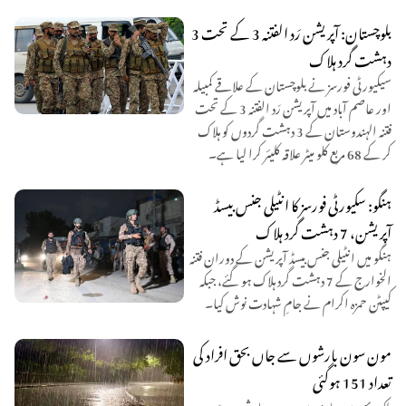
بلوچستان: آپریشن رَد الفتنہ 3 کے تحت 3
دہشت گرد ہلاک
سیکیورٹی فورسز نے بلوچستان کے علاقے کمبیلہ
اور عاصم آباد میں آپریشن رَد الفتنہ 3 کے تحت
فتنہ الہندوستان کے 3 دہشت گردوں کو ہلاک
کر کے 68 مربع کلو میٹر علاقہ کلیئر کرا لیا ہے۔
ہنگو: سکیورٹی فورسز کا انٹیلی جنس بیسڈ
آپریشن، 7 دہشت گرد ہلاک
ہنگو میں انٹیلی جنس بیسڈ آپریشن کے دوران فتنہ
الخوارج کے 7 دہشت گرد ہلاک ہو گئے، جبکہ
کیپٹن حمزہ اکرام نے جامِ شہادت نوش کیا۔
مون سون بارشوں سے جاں بحق افراد کی
تعداد 151 ہوگئی
ملک بھر میں جاری مون سون بارشوں سے