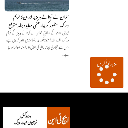
عمان نے آبنائے ہرمز پر ایران کا فریم
ورک منظور کرلیا، حتمی معاہدہ جلد متوقع
ایرانی حکام کے مطابق عمان نے آبنائے ہرمز کے فریم
ورک آف انڈراسٹینڈنگ پر رضامندی ظاہر کر دی ہے،
جس سے تجارتی جہاز رانی کی بحالی کا راستہ ہموار ہو رہا
ہے۔
مزید لوڈ کریں