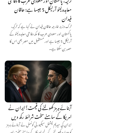
معاہدہ نیٹو آرٹیکل 5 جیسا ہے: حاقان
فیدان
ترک وزیر خارجہ حاقان فیدان نے کہا ہے کہ ترکیہ،
پاکستان اور سعودی عرب کا مکہ دفاعی معاہدہ نیٹو کے
آرٹیکل 5 جیسا ہے اور مستقبل میں مصر بھی اس کا
حصہ بن سکتا ہے۔
آبنائے ہرمز کھولنے کی قیمت؟ ایران نے
امریکا کے سامنے سخت شرائط رکھ دیں
ایران کی سپریم نیشنل سیکیورٹی کونسل نے آبنائے ہرمز
کو دوبارہ کھولنے کے لیے امریکا کے سامنے سخت اور