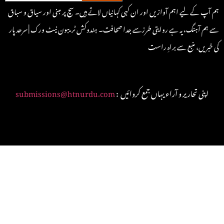
ہم آپ کے لیے اہم آوازیں اور ان کہی کہانیاں لاتے ہیں۔ سچ پر مبنی اور سیاق و سباق
سے ہم آہنگ، یہ ہے روایتی طرزسے جدا صحافت۔ ہندوکش ٹریبون نیٹ ورک | سرحد پار
کی خبریں، منبع سے براہِ راست
: اپنی تحاریر و آراء یہاں جمع کروائیں
submissions@htnurdu.com