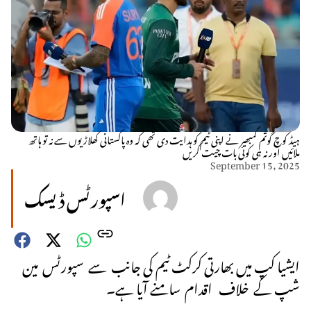
ہیڈ کوچ گوتم گمبھیر نے اپنی ٹیم کو ہدایت دی تھی کہ وہ پاکستانی کھلاڑیوں سے نہ تو ہاتھ
ملائیں اور نہ ہی کوئی بات چیت کریں
September 15, 2025
اسپورٹس ڈیسک
ایشیا کپ میں بھارتی کرکٹ ٹیم کی جانب سے سپورٹس مین
شپ کے خلاف اقدام سامنے آیا ہے۔