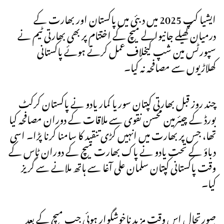
ایشیا کپ 2025 میں دبئی میں پاکستان اور بھارت کے
درمیان کھیلے جانیوالے میچ کے اختتام پر بھی بھارتی ٹیم نے
سپورٹس مین شپ کیخلاف عمل کرتے ہوئے پاکستانی
کھلاڑیوں سے مصافحہ نہ کیا۔
چند روز قبل بھارتی کپتان سوریا کمار یادو نے پاکستان کرکٹ
بورڈ کے چیئرمین محسن نقوی سے ملاقات کے دوران مصافحہ کیا
تھا، جس پر بھارت میں انہیں کڑی تنقید کا سامنا کرنا پڑا۔ اسی
دباؤ کے تحت یادو نے پاک بھارت میچ کے دوران ٹاس کے
وقت پاکستانی کپتان سلمان علی آغا سے ہاتھ ملانے سے گریز
کیا۔
صورتحال اس وقت مزید ناخوشگوار ہوئی جب میچ کے بعد