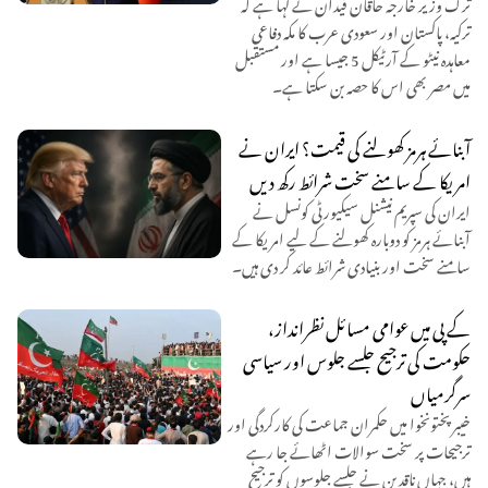
ترک وزیر خارجہ حاقان فیدان نے کہا ہے کہ
ترکیہ، پاکستان اور سعودی عرب کا مکہ دفاعی
معاہدہ نیٹو کے آرٹیکل 5 جیسا ہے اور مستقبل
میں مصر بھی اس کا حصہ بن سکتا ہے۔
آبنائے ہرمز کھولنے کی قیمت؟ ایران نے
امریکا کے سامنے سخت شرائط رکھ دیں
ایران کی سپریم نیشنل سیکیورٹی کونسل نے
آبنائے ہرمز کو دوبارہ کھولنے کے لیے امریکا کے
سامنے سخت اور بنیادی شرائط عائد کر دی ہیں۔
کے پی میں عوامی مسائل نظرانداز،
حکومت کی ترجیح جلسے جلوس اور سیاسی
سرگرمیاں
خیبر پختونخوا میں حکمران جماعت کی کارکردگی اور
ترجیحات پر سخت سوالات اٹھائے جا رہے
ہیں، جہاں ناقدین نے جلسے جلوسوں کو ترجیح