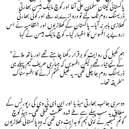
پاکستانی کپتان سلمان علی آغا اور کوچ مائیک ہیسن بھارتی
ڈریسنگ روم تک گئے تو دروازے بند ملے اور کوئی بھارتی
کھلاڑی باہر نہ آیا۔ پاکستان کے کھلاڑیوں اور انتظامیہ نے اس
رویے پر افسوس کا اظہار کیا۔ کوچ مائیک ہیسن نے کہا:
”ہم کھیل کی روایت کو برقرار رکھنا چاہتے تھے اور ہاتھ ملانے
کے لیے تیار تھے، لیکن افسوس کہ ہماری حریف ٹیم پہلے ہی
ڈریسنگ روم جا چکی تھی۔ یہ کھیل ختم کرنے کا افسوسناک
طریقہ تھا۔“
دوسری جانب بھارتی میڈیا اور این ڈی ٹی وی کی رپورٹس کے
مطابق یہ سب پہلے سے طے شدہ حکمت عملی تھی۔ ہیڈ کوچ
گوتم گمبھیر نے اپنی ٹیم کو ہدایت دی تھی کہ وہ پاکستانی کھلاڑیوں