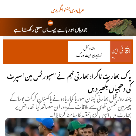
عربی
دری
پښتو
انگریزی
پاک بھارت ٹاکرا: بھارتی ٹیم نے اسپورٹس مین اسپرٹ
کی دھجیاں بکھیر دیں
چند روز قبل بھارتی کپتان سوریا کمار یادو نے پاکستان کرکٹ بورڈ کے
چیئرمین محسن نقوی سے ملاقات کے دوران مصافحہ کیا تھا، جس پر
بھارت میں انہیں کڑی تنقید کا سامنا کرنا پڑا۔