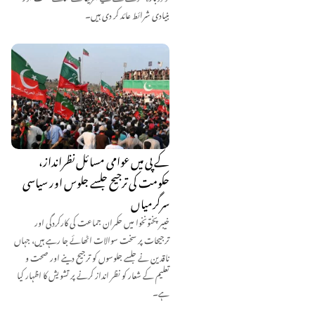
بنیادی شرائط عائد کر دی ہیں۔
کے پی میں عوامی مسائل نظرانداز،
حکومت کی ترجیح جلسے جلوس اور سیاسی
سرگرمیاں
خیبر پختونخوا میں حکمران جماعت کی کارکردگی اور
ترجیحات پر سخت سوالات اٹھائے جا رہے ہیں، جہاں
ناقدین نے جلسے جلوسوں کو ترجیح دینے اور صحت و
تعلیم کے شعار کو نظر انداز کرنے پر تشویش کا اظہار کیا
ہے۔