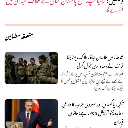
اُترے گا
متعلقہ مضامین
قندھار میں طالبان اہلکار ہلاک، یونائیٹڈ
فرنٹ نے ذمہ داری قبول کرلی
قندھار کے عینو مینہ ٹاؤن شپ میں یونائیٹڈ فرنٹ
کے حملے کے نتیجے میں طالبان کی اخلاقی پولیس کا
ایک اہلکار ہلاک ہو گیا۔
ترکیہ، پاکستان اور سعودی عرب کا دفاعی
معاہدہ نیٹو آرٹیکل 5 جیسا ہے: حاقان
فیدان