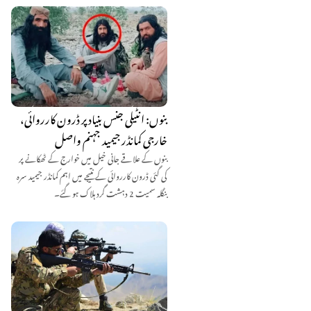
بنوں: انٹیلی جنس بنیاد پر ڈرون کارروائی،
خارجی کمانڈر جیمید جہنم واصل
بنوں کے علاقے جانی خیل میں خوارج کے ٹھکانے پر
کی گئی ڈرون کارروائی کے نتیجے میں اہم کمانڈر جیمید سرہ
بنگلہ سمیت 2 دہشت گرد ہلاک ہو گئے۔