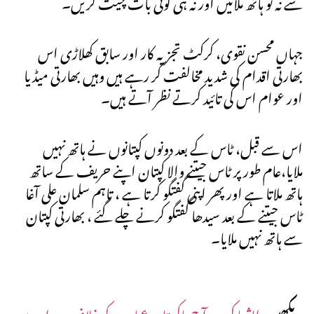
سے نہ تو ہاتھ ملائیں اور نہ ہی کوئی بات چیت کریں۔
جہاں محسن نقوی، کرکٹ تجزیہ کار اور سابق کھلاڑی اس
بھارتی اقدام کی شدید مخالفت کر رہے ہیں وہیں بھارتی میڈیا
اور عوام اس کی تائید کرتے نظر آتے ہیں۔
اس سے قبل، ٹاس کے بعد دونوں کپتانوں نے ہاتھ نہیں
ملایا،عام طور پر ٹاس جیتنے والا کپتان اپنے حریف کے ساتھ
ہاتھ ملاتا ہے اور پھر اپنی گفتگو کرتا ہے ، تاہم سلمان علی آغا
ٹاس جیتنے کے بعد سیدھا گفتگو کرنے چلے گئے ، بھارتی کپتان
سے ہاتھ نہیں ملایا۔
دیکھیں:
ایشیا کپ، آج پاکستان عمان کے خلاف میدان میں