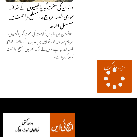
طالبان کی سخت گیر پالیسیوں کے خلاف
عوامی غصہ عروج پر، مسلح مزاحمت میں
مسلسل اضافہ
افغانستان میں طالبان حکومت کی سخت گیر پالیسیوں،
سرعام سزاؤں اور خواتین پر پابندیوں کے باعث عوامی
غصہ بڑھ رہا ہے، جس نے ملک بھر میں مسلح مزاحمت
کو تیز کر دیا ہے۔
مزید لوڈ کریں