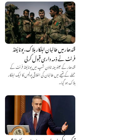
قندھار میں طالبان اہلکار ہلاک، یونائیٹڈ
فرنٹ نے ذمہ داری قبول کرلی
قندھار کے عینو مینہ ٹاؤن شپ میں یونائیٹڈ فرنٹ کے
حملے کے نتیجے میں طالبان کی اخلاقی پولیس کا ایک اہلکار
ہلاک ہو گیا۔
ترکیہ، پاکستان اور سعودی عرب کا دفاعی