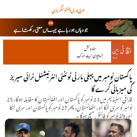
عربی
دری
پښتو
انگریزی
پاکستان نومبر میں پہلی بارٹی ٹوئنٹی انٹرنیشنل ٹرائی سیریز
کی میزبانی کرے گا
قذافی اسٹیڈیم میں 23 نومبر کو پاکستان اور افغانستان کا مقابلہ ہوگا، 25
نومبر کو سری لنکا اور افغانستان، پھر 27 نومبر کو پاکستان اور سری لنکا
اور 29 نومبر کو فائنل میچ ہوگا۔