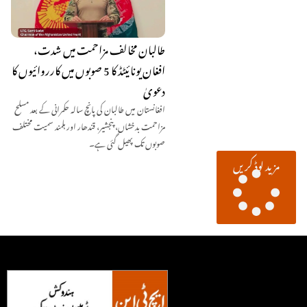
طالبان مخالف مزاحمت میں شدت،
افغان یونائیٹڈ کا 5 صوبوں میں کارروائیوں کا
دعویٰ
افغانستان میں طالبان کی پانچ سالہ حکمرانی کے بعد مسلح
مزاحمت بدخشاں، پنجشیر، قندھار اور ہلمند سمیت مختلف
صوبوں تک پھیل گئی ہے۔
مزید لوڈ کریں