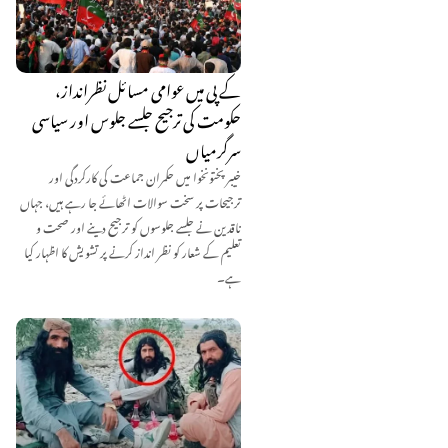
کے پی میں عوامی مسائل نظرانداز،
حکومت کی ترجیح جلسے جلوس اور سیاسی
سرگرمیاں
خیبر پختونخوا میں حکمران جماعت کی کارکردگی اور
ترجیحات پر سخت سوالات اٹھائے جا رہے ہیں، جہاں
ناقدین نے جلسے جلوسوں کو ترجیح دینے اور صحت و
تعلیم کے شعار کو نظر انداز کرنے پر تشویش کا اظہار کیا
ہے۔