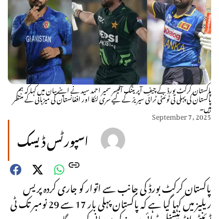
پاکستان کرکٹ بورڈ کے چیف آپریٹنگ آفیسر سمیر احمد سید نے اپنے بیان میں کہا کہ ہم
پاکستان کی پہلی ٹی ٹوئنٹی ٹرائی سیریز کے لیے سری لنکا اور افغانستان کی میزبانی کے منتظر
ہیں۔
September 7, 2025
اسپورٹس ڈیسک
پاکستان کرکٹ بورڈ کی جانب سے اتوار کو جاری کردہ پریس
ریلیز میں کہا گیا ہے کہ پاکستان پہلی بار 17 سے 29 نومبر تک ٹی
ٹوئنٹی انٹرنیشنل ٹرائی سیریز کی میزبانی کرے گا۔