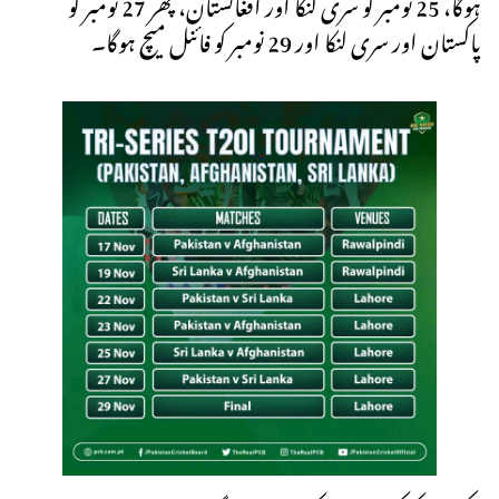
ہوگا، 25 نومبر کو سری لنکا اور افغانستان، پھر 27 نومبر کو
پاکستان اور سری لنکا اور 29 نومبر کو فائنل میچ ہوگا۔