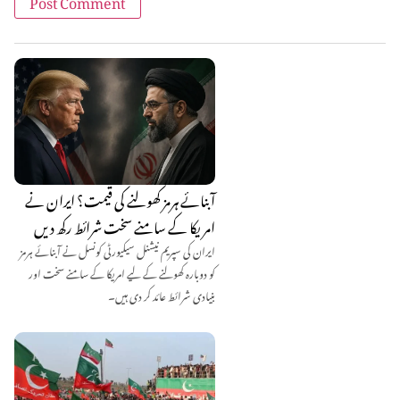
آبنائے ہرمز کھولنے کی قیمت؟ ایران نے
امریکا کے سامنے سخت شرائط رکھ دیں
ایران کی سپریم نیشنل سیکیورٹی کونسل نے آبنائے ہرمز
کو دوبارہ کھولنے کے لیے امریکا کے سامنے سخت اور
بنیادی شرائط عائد کر دی ہیں۔