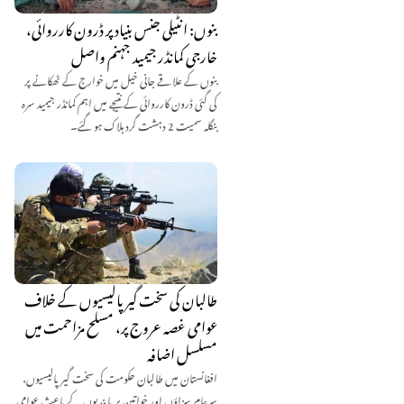
بنوں: انٹیلی جنس بنیاد پر ڈرون کارروائی،
خارجی کمانڈر جیمید جہنم واصل
بنوں کے علاقے جانی خیل میں خوارج کے ٹھکانے پر
کی گئی ڈرون کارروائی کے نتیجے میں اہم کمانڈر جیمید سرہ
بنگلہ سمیت 2 دہشت گرد ہلاک ہو گئے۔
طالبان کی سخت گیر پالیسیوں کے خلاف
عوامی غصہ عروج پر، مسلح مزاحمت میں
مسلسل اضافہ
افغانستان میں طالبان حکومت کی سخت گیر پالیسیوں،
سرعام سزاؤں اور خواتین پر پابندیوں کے باعث عوامی