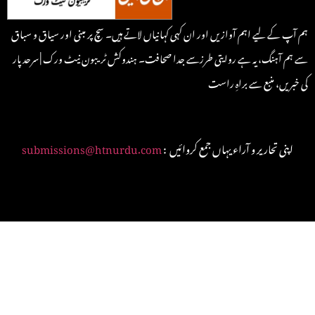
ہم آپ کے لیے اہم آوازیں اور ان کہی کہانیاں لاتے ہیں۔ سچ پر مبنی اور سیاق و سباق
سے ہم آہنگ، یہ ہے روایتی طرزسے جدا صحافت۔ ہندوکش ٹریبون نیٹ ورک | سرحد پار
کی خبریں، منبع سے براہِ راست
: اپنی تحاریر و آراء یہاں جمع کروائیں
submissions@htnurdu.com