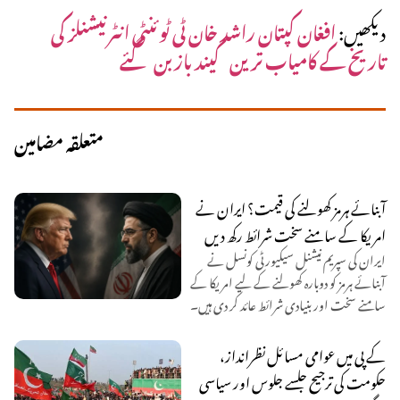
دیکھیں:
افغان کپتان راشد خان ٹی ٹوئنٹی انٹرنیشنلز کی
تاریخ کے کامیاب ترین گیند باز بن گئے
متعلقہ مضامین
آبنائے ہرمز کھولنے کی قیمت؟ ایران نے
امریکا کے سامنے سخت شرائط رکھ دیں
ایران کی سپریم نیشنل سیکیورٹی کونسل نے
آبنائے ہرمز کو دوبارہ کھولنے کے لیے امریکا کے
سامنے سخت اور بنیادی شرائط عائد کر دی ہیں۔
کے پی میں عوامی مسائل نظرانداز،
حکومت کی ترجیح جلسے جلوس اور سیاسی