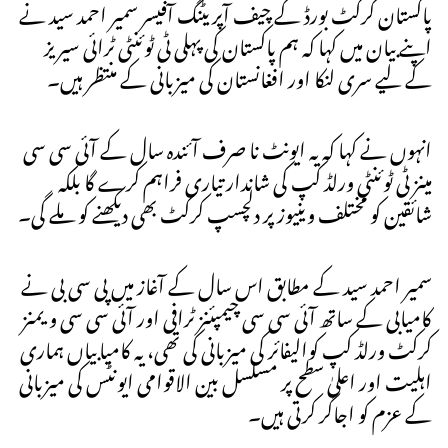
پاکستان کرکٹ بورڈ کے چیف آپریٹنگ آفیسر سمیر احمد سید نے
اپنے بیان میں کہا کہ ہم پاکستان کی پہلی ٹی ٹوئنٹی ٹرائی سیریز
کے لیے سری لنکا اور افغانستان کی میزبانی کے منتظر ہیں۔
انہوں نے کہا کہ یہ ایونٹ نا صرف آئندہ سال کے آئی سی سی
مینز ٹی ٹوئنٹی ورلڈ کپ کی شاندار تیاری فراہم کرے گا بلکہ
شائقین کو مختلف وینیوز پر دلچسپ کرکٹ بھی دیکھنے کو ملے گی۔
سمیر احمد سید کے مطابق اس سال کے آغاز میں پی سی بی نے
کامیابی کے ساتھ آئی سی سی چیمپئنز ٹرافی اور آئی سی سی ویمنز
کرکٹ ورلڈ کپ کوالیفائر کی میزبانی کی تھی، یہ کامیابیاں ہماری
اہلیت اور اعلیٰ سطح پر مسلسل بین الاقوامی ایونٹس کی میزبانی
کے عزم کو اجاگر کرتی ہیں۔