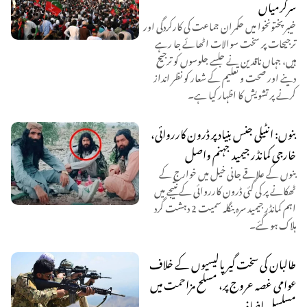
سرگرمیاں
خیبر پختونخوا میں حکمران جماعت کی کارکردگی اور
ترجیحات پر سخت سوالات اٹھائے جا رہے
ہیں، جہاں ناقدین نے جلسے جلوسوں کو ترجیح
دینے اور صحت و تعلیم کے شعار کو نظر انداز
کرنے پر تشویش کا اظہار کیا ہے۔
بنوں: انٹیلی جنس بنیاد پر ڈرون کارروائی،
خارجی کمانڈر جیمید جہنم واصل
بنوں کے علاقے جانی خیل میں خوارج کے
ٹھکانے پر کی گئی ڈرون کارروائی کے نتیجے میں
اہم کمانڈر جیمید سرہ بنگلہ سمیت 2 دہشت گرد
ہلاک ہو گئے۔
طالبان کی سخت گیر پالیسیوں کے خلاف
عوامی غصہ عروج پر، مسلح مزاحمت میں
مسلسل اضافہ