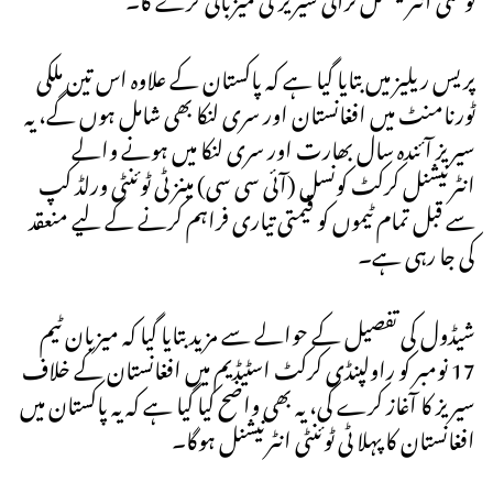
پریس ریلیز میں بتایا گیا ہے کہ پاکستان کے علاوہ اس تین ملکی
ٹورنامنٹ میں افغانستان اور سری لنکا بھی شامل ہوں گے، یہ
سیریز آئندہ سال بھارت اور سری لنکا میں ہونے والے
انٹرنیشنل کرکٹ کونسل (آئی سی سی) مینز ٹی ٹوئنٹی ورلڈ کپ
سے قبل تمام ٹیموں کو قیمتی تیاری فراہم کرنے کے لیے منعقد
کی جا رہی ہے۔
شیڈول کی تفصیل کے حوالے سے مزید بتایا گیا کہ میزبان ٹیم
17 نومبر کو راولپنڈی کرکٹ اسٹیڈیم میں افغانستان کے خلاف
سیریز کا آغاز کرے گی، یہ بھی واضح کیا گیا ہے کہ یہ پاکستان میں
افغانستان کا پہلا ٹی ٹوئنٹی انٹرنیشنل ہوگا۔