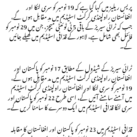
پریس ریلیز میں کہا گیا ہے کہ 19 نومبر کو سری لنکا اور
افغانستان راولپنڈی کرکٹ اسٹیڈیم میں مدِ مقابل ہوں گے،
جب کہ ٹرائی سیریز کے باقی 5 ٹی ٹوئنٹی میچز، جن میں 29 نومبر کو
فائنل بھی شامل ہے، لاہور کے قذافی اسٹیڈیم میں کھیلے جائیں
گے۔
ٹرائی سیریز کے شیڈول کے مطابق 17 نومبر کو پاکستان اور
افغانستان راولپنڈی کرکٹ اسٹیڈیم میں مد مقابل ہوں گے،
19 نومبر کو سری لنکا اور افغانستان راولپنڈی کرکٹ اسٹیڈیم
میں آمنے سامنے آئیں گے، اسی طرح 22 نومبر کو پاکستان اور
سری لنکا قذافی اسٹیڈیم میں ایک دوسرے کا سامنا کریں گے۔
قذافی اسٹیڈیم میں 23 نومبر کو پاکستان اور افغانستان کا مقابلہ