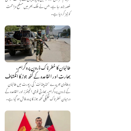
غصہ بڑھ رہا ہے، جس نے ملک بھر میں مسلح مزاحمت
کو تیز کر دیا ہے۔
طالبان کا خطرناک ڈرون پروگرام،
بھارت اور القاعدہ کے گٹھ جوڑ کا انکشاف
برطانوی جریدے ‘انڈیپنڈنٹ’ کی رپورٹ میں طالبان
کے ڈرون پروگرام، بھارتی فوجی انجینئرز اور القاعدہ کے
درمیان خطرناک تکنیکی گٹھ جوڑ کا پردہ فاش ہو گیا ہے۔