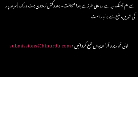
سے ہم آہنگ، یہ ہے روایتی طرزسے جدا صحافت۔ ہندوکش ٹریبون نیٹ ورک | سرحد پار
کی خبریں، منبع سے براہِ راست
: اپنی تحاریر و آراء یہاں جمع کروائیں
submissions@htnurdu.com