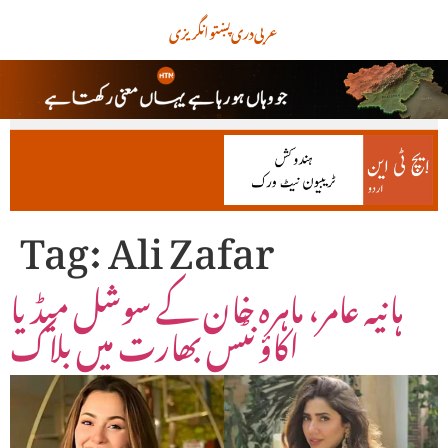
عربی
دری
پښتو
انگریزی
Tag:
Ali Zafar
ہانیہ عامر، ماہرہ خان کے سوشل میڈیا
اکاؤنٹس بھارت میں بلاک