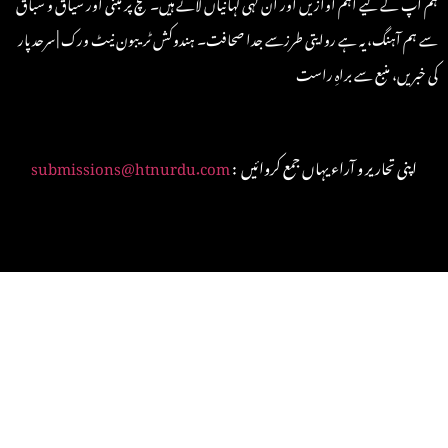
ہم آپ کے لیے اہم آوازیں اور ان کہی کہانیاں لاتے ہیں۔ سچ پر مبنی اور سیاق و سباق
سے ہم آہنگ، یہ ہے روایتی طرزسے جدا صحافت۔ ہندوکش ٹریبون نیٹ ورک | سرحد پار
کی خبریں، منبع سے براہِ راست
: اپنی تحاریر و آراء یہاں جمع کروائیں
submissions@htnurdu.com