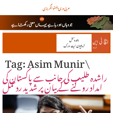
عربی
دری
پښتو
انگریزی
Tag:
Asim Munir\
راشدہ طلیب کی جانب سے پاکستان کی
امداد روکنے کے بیان پر شدید ردعمل