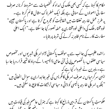
حکام کا کہنا ہے کہ کسی بھی ملک کی امداد کو شخصیات سے مشروط کرنا نہ صرف
سفارتی اصولوں کے منافی ہے بلکہ ایک خطرناک مثال قائم کرتا ہے۔
“یہ طرزِ عمل خارجہ تعلقات میں شفافیت کو مجروح کرتا ہے اور پاکستان جیسے
خودمختار ملک کی داخلی خودمختاری پر حملہ تصور کیا جا سکتا ہے،” ایک اعلیٰ
سفارت کار نے نام ظاہر نہ کرنے کی شرط پر بتایا۔
راشدہ طلیب کی جانب سے یہ موقف پاکستانی نژاد امریکی شہریوں اور مخصوص
سیاسی حلقوں، بالخصوص پی ٹی آئی حامی ڈائیسپورا کے دباؤ کا نتیجہ قرار دیا جا رہا
ہے۔ ماہرین نے خبردار کیا ہے کہ
“ایسی سرگرمیاں نہ صرف امریکی کانگریس کی غیر جانبداری پر سوال اٹھاتی ہیں
بلکہ یہ امریکی خارجہ پالیسی کو ذاتی و سیاسی ترجیحات کا تابع بنا سکتی ہیں۔”
حکومتِ پاکستان کے قریبی ذرائع کا کہنا ہے کہ جنرل عاصم منیر کی قیادت میں
ریاستی ادارے دہشت گردی کے خلاف نہ صرف واضح حکمت عملی رکھتے ہیں