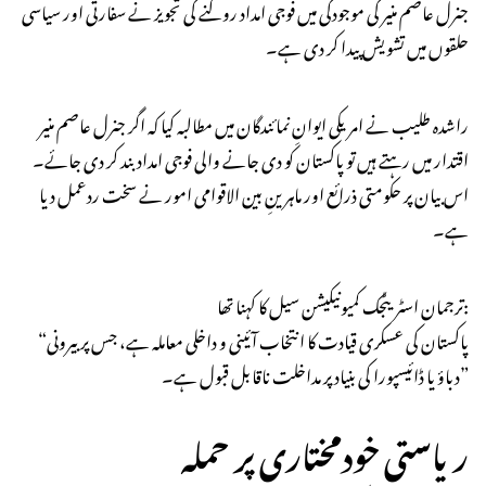
جنرل عاصم منیر کی موجودگی میں فوجی امداد روکنے کی تجویز نے سفارتی اور سیاسی
حلقوں میں تشویش پیدا کر دی ہے۔
راشدہ طلیب نے امریکی ایوانِ نمائندگان میں مطالبہ کیا کہ اگر جنرل عاصم منیر
اقتدار میں رہتے ہیں تو پاکستان کو دی جانے والی فوجی امداد بند کر دی جائے۔
اس بیان پر حکومتی ذرائع اور ماہرینِ بین الاقوامی امور نے سخت ردعمل دیا
ہے۔
ترجمان اسٹریٹجک کمیونیکیشن سیل کا کہنا تھا:
“پاکستان کی عسکری قیادت کا انتخاب آئینی و داخلی معاملہ ہے، جس پر بیرونی
دباؤ یا ڈائیسپورا کی بنیاد پر مداخلت ناقابل قبول ہے۔”
ریاستی خودمختاری پر حملہ