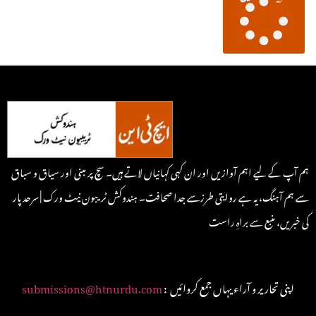
ہم آپ کے لیے اہم آوازیں اور ان کہی کہانیاں لاتے ہیں۔ سچ پر مبنی اور سیاق و سباق
سے ہم آہنگ، یہ ہے روایتی طرزسے جدا صحافت۔ ہندوکش ٹریبون نیٹ ورک | سرحد پار
کی خبریں، منبع سے براہِ راست
: اپنی تحاریر و آراء یہاں جمع کروائیں
submissions@htnurdu.com