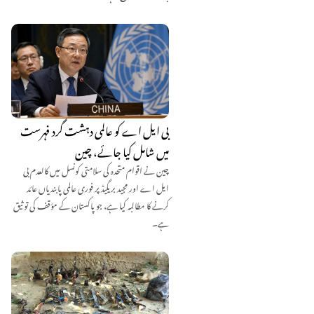
بی ایل اے کو عالمی دہشت گرد فہرست
میں شامل کیا جائے، چین
چین نے اقوام متحدہ کی سلامتی کونسل میں کالعدم بی
ایل اے اور مجید بریگیڈ پر فوری عالمی پابندیاں عائد
کرنے کا مطالبہ کیا ہے، جو پاکستان کے مؤقف کی توثیق
ہے۔