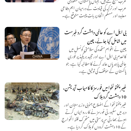
عرب اور ترکیہ کی قیادت کے درمیان اہم دفاعی
معاہدہ اور مسلم اتحاد پر بات چیت متوقع ہے۔
بی ایل اے کو عالمی دہشت گرد فہرست
میں شامل کیا جائے، چین
چین نے اقوام متحدہ کی سلامتی کونسل میں
کالعدم بی ایل اے اور مجید بریگیڈ پر فوری
عالمی پابندیاں عائد کرنے کا مطالبہ کیا ہے، جو
پاکستان کے مؤقف کی توثیق ہے۔
خیبرپختونخوا میں فورسز کا کامیاب آپریشن،
10 دہشت گرد ہلاک
خیبرپختونخوا کے اضلاع جنوبی وزیرستان اور
دیر میں سکیورٹی فورسز نے کارروائیاں کرتے
ہوئے بھارتی سرپرستی میں متحرک فتنہ الخوارج
کے 10 دہشت گردوں کو ہلاک کر دیا ہے۔