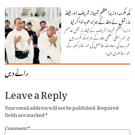
مکہ مکرمہ: وزیراعظم شہباز شریف اور فیلڈ
مارشل نے وفد کے ہمراہ عمرہ ادا کر لیا
وزیراعظم شہباز شریف نے فیلڈ مارشل عاصم
منیر اور اعلیٰ سطحی وفد کے ہمراہ مکہ مکرمہ میں
عمرے کی سعادت حاصل کی اور خانہ کعبہ کے
اندر حاضری دی۔
رائے دیں
Leave a Reply
Your email address will not be published.
Required
fields are marked
*
Comment
*