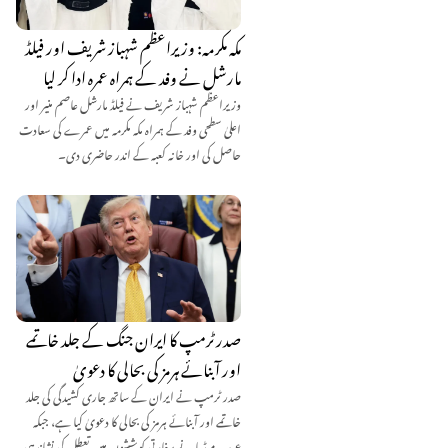
مکہ مکرمہ: وزیراعظم شہباز شریف اور فیلڈ
مارشل نے وفد کے ہمراہ عمرہ ادا کر لیا
وزیراعظم شہباز شریف نے فیلڈ مارشل عاصم منیر اور
اعلیٰ سطحی وفد کے ہمراہ مکہ مکرمہ میں عمرے کی سعادت
حاصل کی اور خانہ کعبہ کے اندر حاضری دی۔
صدر ٹرمپ کا ایران جنگ کے جلد خاتمے
اور آبنائے ہرمز کی بحالی کا دعویٰ
صدر ٹرمپ نے ایران کے ساتھ جاری کشیدگی کی جلد
خاتمے اور آبنائے ہرمز کی بحالی کا دعویٰ کیا ہے، جبکہ
عرب میڈیا نے سفارتی کوششوں میں تعطل کی نشاندہی