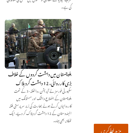
کی ہے۔
بلوچستان میں دہشت گردوں کے خلاف
بڑی کارروائی، 12 دہشت گرد ہلاک
سکیورٹی فورسز نے آپریشن ردالفتنہ-3 کے تحت
بلوچستان کے اضلاع واشک اور مستونگ میں
کارروائیاں کرتے ہوئے بھارت کی زیر سرپرستی فتنہ
الہندوستان کے 12 دہشت گرد ہلاک کر دیے، ایک
ٹھکانہ بھی تباہ۔
مزید لوڈ کریں