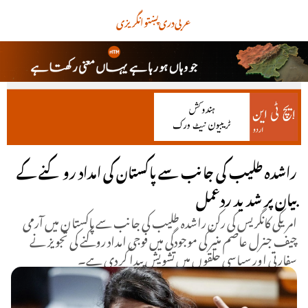
عربی
دری
پښتو
انگریزی
راشدہ طلیب کی جانب سے پاکستان کی امداد روکنے کے
بیان پر شدید ردعمل
امریکی کانگریس کی رکن راشدہ طلیب کی جانب سے پاکستان میں آرمی
چیف جنرل عاصم منیر کی موجودگی میں فوجی امداد روکنے کی تجویز نے
سفارتی اور سیاسی حلقوں میں تشویش پیدا کر دی ہے۔