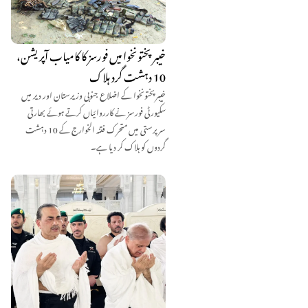
خیبرپختونخوا میں فورسز کا کامیاب آپریشن،
10 دہشت گرد ہلاک
خیبرپختونخوا کے اضلاع جنوبی وزیرستان اور دیر میں
سکیورٹی فورسز نے کارروائیاں کرتے ہوئے بھارتی
سرپرستی میں متحرک فتنہ الخوارج کے 10 دہشت
گردوں کو ہلاک کر دیا ہے۔