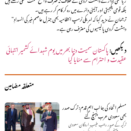
بلکہ قومی یکجہتی اور آئینی دائرے میں رہ کر کام کر رہے ہیں۔
“ترجمان نے مزید کہا کہ امریکی ٹرمپ انتظامیہ بھی جنرل عاصم منیر کی انسدادِ
دہشت گردی پالیسیوں کی معترف رہی ہے۔
دیکھیں:
پاکستان سمیت دنیا بھر میں یوم شہدائے کشمیر انتہائی
عقیدت و احترام سے منایا گیا
متعلقہ مضامین
مسلم اتحاد کی جانب اہم قدم: ترک صدر
بھی سعودی عرب پہنچ گئے
ترکیہ کے صدر رجب طیب اردگان سعودی
عرب پہنچ گئے ہیں، جہاں پاکستان، سعودی