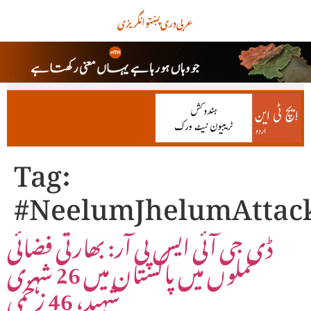
عربی
دری
پښتو
انگریزی
Tag:
#NeelumJhelumAttac
ڈی جی آئی ایس پی آر: بھارتی فضائی
حملوں میں پاکستان میں 26 شہری
شہید، 46 زخمی