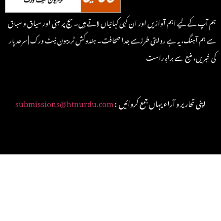
ہم آپ کے لیے اہم آوازیں اور ان کہی کہانیاں لاتے ہیں۔ سچ پر مبنی اور سیاق و سباق
سے ہم آہنگ، یہ ہے روایتی طرزسے جدا صحافت۔ ہندوکش ٹریبون نیٹ ورک | سرحد پار
کی خبریں، منبع سے براہِ راست
: اپنی تحاریر و آراء یہاں جمع کروائیں
submissions@htnurdu.com