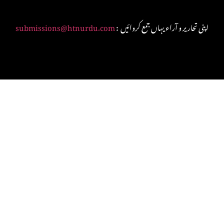
: اپنی تحاریر و آراء یہاں جمع کروائیں
submissions@htnurdu.com