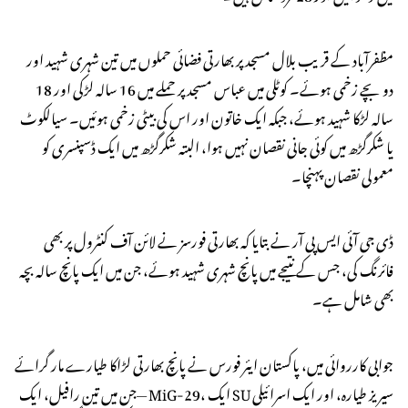
مظفرآباد کے قریب بلال مسجد پر بھارتی فضائی حملوں میں تین شہری شہید اور
دو بچے زخمی ہوئے۔ کوٹلی میں عباس مسجد پر حملے میں 16 سالہ لڑکی اور 18
سالہ لڑکا شہید ہوئے، جبکہ ایک خاتون اور اس کی بیٹی زخمی ہوئیں۔ سیالکوٹ
یا شکرگڑھ میں کوئی جانی نقصان نہیں ہوا، البتہ شکرگڑھ میں ایک ڈسپنسری کو
معمولی نقصان پہنچا۔
ڈی جی آئی ایس پی آر نے بتایا کہ بھارتی فورسز نے لائن آف کنٹرول پر بھی
فائرنگ کی، جس کے نتیجے میں پانچ شہری شہید ہوئے، جن میں ایک پانچ سالہ بچہ
بھی شامل ہے۔
جوابی کارروائی میں، پاکستان ایئر فورس نے پانچ بھارتی لڑاکا طیارے مار گرائے
—جن میں تین رافیل، ایک MiG-29، ایک SU سیریز طیارہ، اور ایک اسرائیلی