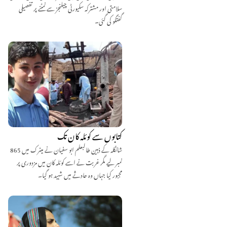
سلامتی اور مشترکہ سکیورٹی چیلنجز سے نمٹنے پر تفصیلی
گفتگو کی گئی۔
کتابوں سے کوئلہ کان تک
شانگلہ کے ذہین طالبعلم ابو سفیان نے میٹرک میں 865
نمبر لیے مگر غربت نے اسے کوئلہ کان میں مزدوری پر
مجبور کیا جہاں وہ حادثے میں شہید ہو گیا۔