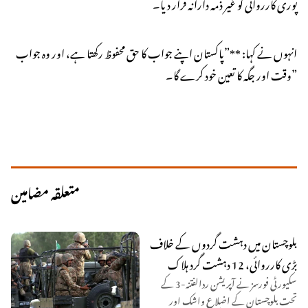
پوری کارروائی کو غیر ذمہ دارانہ قرار دیا۔
انہوں نے کہا: **”پاکستان اپنے جواب کا حق محفوظ رکھتا ہے، اور وہ جواب
وقت اور جگہ کا تعین خود کرے گا۔”
متعلقہ مضامین
بلوچستان میں دہشت گردوں کے خلاف
بڑی کارروائی، 12 دہشت گرد ہلاک
سکیورٹی فورسز نے آپریشن ردالفتنہ-3 کے
تحت بلوچستان کے اضلاع واشک اور