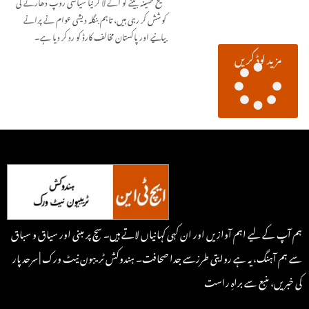
شیخ حسینہ بیٹے کو آگے لا کر نیا سیاسی روپ دھارنے کی
کوشش کر رہی ہیں، تاہم بنگلہ دیشی عوام نے پرانے
بیانیے اور پاکستان مخالف کارڈ کو رد کر دیا ہے۔
مزید لوڈ کریں
ہم آپ کے لیے اہم آوازیں اور ان کہی کہانیاں لاتے ہیں۔ سچ پر مبنی اور سیاق و سباق
سے ہم آہنگ، یہ ہے روایتی طرزسے جدا صحافت۔ ہندوکش ٹریبون نیٹ ورک | سرحد پار
کی خبریں، منبع سے براہِ راست