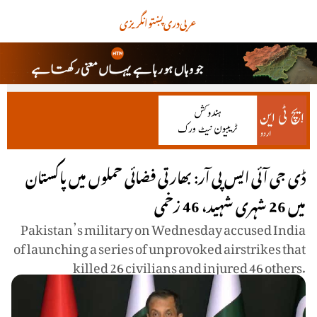
عربی
دری
پښتو
انگریزی
ڈی جی آئی ایس پی آر: بھارتی فضائی حملوں میں پاکستان
میں 26 شہری شہید، 46 زخمی
Pakistan’s military on Wednesday accused India
of launching a series of unprovoked airstrikes that
killed 26 civilians and injured 46 others.