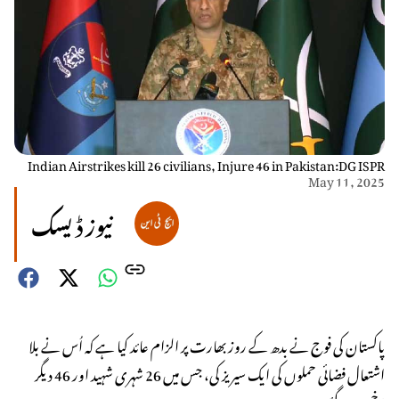
Indian Airstrikes kill 26 civilians, Injure 46 in Pakistan:DG ISPR
May 11, 2025
نیوز ڈیسک
پاکستان کی فوج نے بدھ کے روز بھارت پر الزام عائد کیا ہے کہ اُس نے بلا
اشتعال فضائی حملوں کی ایک سیریز کی، جس میں 26 شہری شہید اور 46 دیگر