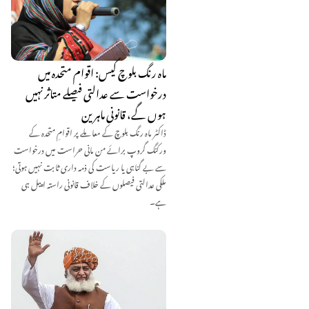
ماہ رنگ بلوچ کیس: اقوام متحدہ میں
درخواست سے عدالتی فیصلے متاثر نہیں
ہوں گے، قانونی ماہرین
ڈاکٹر ماہ رنگ بلوچ کے معاملے پر اقوامِ متحدہ کے
ورکنگ گروپ برائے من مانی حراست میں درخواست
سے بے گناہی یا ریاست کی ذمہ داری ثابت نہیں ہوتی؛
ملکی عدالتی فیصلوں کے خلاف قانونی راستہ اپیل ہی
ہے۔