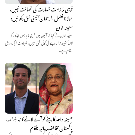
فوجی ملازمت شہادت کی ضمانت نہیں،
مولانا فضل الرحمان آئینی شق دکھائیں:
سفینہ خان
سفینہ خان نے کہا کہ آئین میں فوج یا پولیس اہلکار کو
لازماً شہید قرار دینے کی کوئی شق نہیں، شہادت ایک دینی
مقام ہے۔
حسینہ واجد کا بیٹے کو آگے لانے کا نیا ڈرامہ:
پاکستان مخالف بیانیہ ناکام