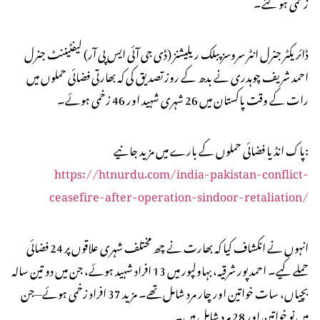
زخمی ہو گئے۔
ڈائریکٹر جنرل انٹر سروسز پبلک ریلیشنز (ڈی جی آئی ایس پی آر) لیفٹیننٹ جنرل
احمد شریف چوہدری نے بدھ کے روز تصدیق کی کہ بھارتی فضائی حملوں میں
رات کے وقت پاکستان میں 26 شہری شہید اور 46 زخمی ہوئے۔
پاک انڈیا فضائی حملوں کے بارے میں مزید جانیے:
https://htnurdu.com/india-pakistan-conflict-
ceasefire-after-operation-sindoor-retaliation/
انہوں نے انکشاف کیا کہ بھارت نے چھ مختلف شہری علاقوں پر 24 فضائی
حملے کیے۔ احمدپور شرقیہ، بہاولپور میں 13 افراد شہید ہوئے، جن میں دو تین سالہ
بچیاں، سات خواتین اور چار مرد شامل تھے۔ مزید 37 افراد زخمی ہوئے—جن
میں نو خواتین اور 28 مرد شامل ہیں۔