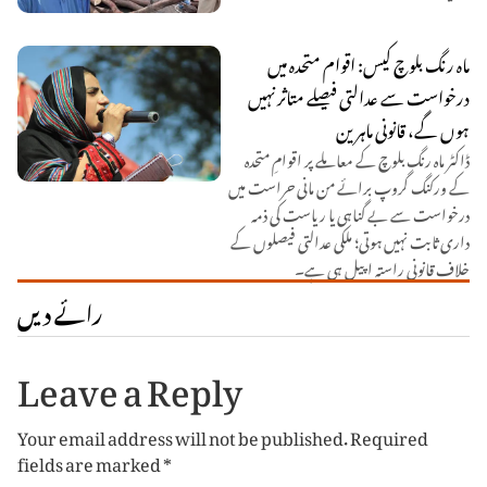
ماہ رنگ بلوچ کیس: اقوام متحدہ میں
درخواست سے عدالتی فیصلے متاثر نہیں
ہوں گے، قانونی ماہرین
ڈاکٹر ماہ رنگ بلوچ کے معاملے پر اقوامِ متحدہ
کے ورکنگ گروپ برائے من مانی حراست میں
درخواست سے بے گناہی یا ریاست کی ذمہ
داری ثابت نہیں ہوتی؛ ملکی عدالتی فیصلوں کے
خلاف قانونی راستہ اپیل ہی ہے۔
رائے دیں
Leave a Reply
Your email address will not be published.
Required
fields are marked
*