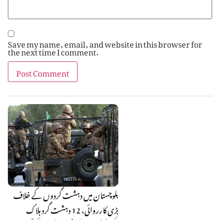
Save my name, email, and website in this browser for
the next time I comment.
بلوچستان میں دہشت گردوں کے خلاف
بڑی کارروائی، 12 دہشت گرد ہلاک