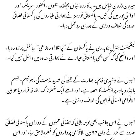
ہیرون ڈرون شامل ہیں۔ یہ کارروائیاں بھٹِنڈہ، جموں، اکھنور، سرینگر، اور
اوانتی پور میں کی گئیں۔ پاکستانی فورسز نے بھارتی طیاروں کی پاکستانی فضائی
حدود کی خلاف ورزی کے بعد ہی ردِعمل دیا۔
لیفٹیننٹ جنرل چوہدری نے پاکستان کے “نپا تُلا اور دفاعی” ردِعمل پر زور دیا،
اور واضح کیا کہ کسی بھی پاکستانی طیارے نے بھارتی حدود میں داخل نہیں کیا۔
انہوں نے نوشہری ڈیم پر بھارت کے حملے کی شدید مذمت کی، جو نیلم-جہلم
ہائیڈرو پاور پراجیکٹ کا حصہ ہے، اور اسے ایک خطرناک اضافہ قرار دیا جو بین
الاقوامی انسانی قوانین کی خلاف ورزی ہے۔
انہوں نے اس جانب بھی توجہ دلائی کہ فضائی حملوں کے دوران پاکستانی فضائی
حدود سے گزرنے والی 57 بین الاقوامی پروازوں کو خطرہ لاحق رہا، اور اس