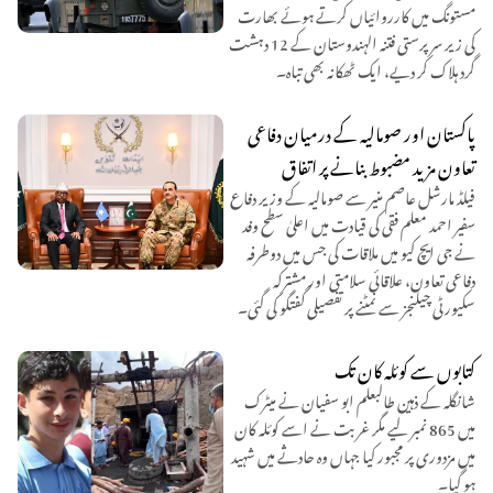
مستونگ میں کارروائیاں کرتے ہوئے بھارت
کی زیر سرپرستی فتنہ الہندوستان کے 12 دہشت
گرد ہلاک کر دیے، ایک ٹھکانہ بھی تباہ۔
پاکستان اور صومالیہ کے درمیان دفاعی
تعاون مزید مضبوط بنانے پر اتفاق
فیلڈ مارشل عاصم منیر سے صومالیہ کے وزیر دفاع
سفیر احمد معلم فقی کی قیادت میں اعلیٰ سطح وفد
نے جی ایچ کیو میں ملاقات کی جس میں دوطرفہ
دفاعی تعاون، علاقائی سلامتی اور مشترکہ
سکیورٹی چیلنجز سے نمٹنے پر تفصیلی گفتگو کی گئی۔
کتابوں سے کوئلہ کان تک
شانگلہ کے ذہین طالبعلم ابو سفیان نے میٹرک
میں 865 نمبر لیے مگر غربت نے اسے کوئلہ کان
میں مزدوری پر مجبور کیا جہاں وہ حادثے میں شہید
ہو گیا۔