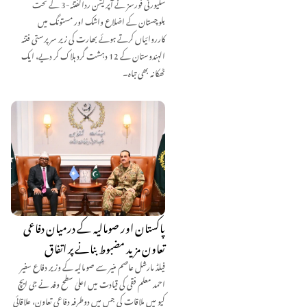
سکیورٹی فورسز نے آپریشن ردالفتنہ-3 کے تحت
بلوچستان کے اضلاع واشک اور مستونگ میں
کارروائیاں کرتے ہوئے بھارت کی زیر سرپرستی فتنہ
الہندوستان کے 12 دہشت گرد ہلاک کر دیے، ایک
ٹھکانہ بھی تباہ۔
پاکستان اور صومالیہ کے درمیان دفاعی
تعاون مزید مضبوط بنانے پر اتفاق
فیلڈ مارشل عاصم منیر سے صومالیہ کے وزیر دفاع سفیر
احمد معلم فقی کی قیادت میں اعلیٰ سطح وفد نے جی ایچ
کیو میں ملاقات کی جس میں دوطرفہ دفاعی تعاون، علاقائی