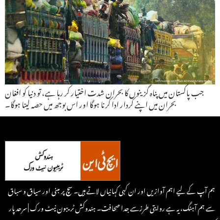
جب پاکستان میں پناہ گزینوں کا بحران شدت اختیار کر رہا ہے، تو دنیا کو افغان
بحران میں اپنے کردار ادا کرنا ہوگا اور اس بوجھ میں حصہ لینا ہوگا۔
ہم آپ کے لیے اہم آوازیں اور ان کہی کہانیاں لاتے ہیں۔ سچ پر مبنی اور سیاق و سباق
سے ہم آہنگ، یہ ہے روایتی طرزسے جدا صحافت۔ ہندوکش ٹریبون نیٹ ورک | سرحد پار