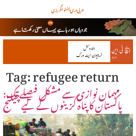
عربی
دری
پښتو
انگریزی
Tag:
refugee return
مہمان نوازی سے مشکل فیصلے تک:
پاکستان کا پناہ گزینوں کے لیے چیلنج