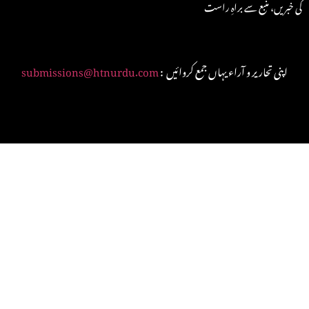
کی خبریں، منبع سے براہِ راست
: اپنی تحاریر و آراء یہاں جمع کروائیں
submissions@htnurdu.com