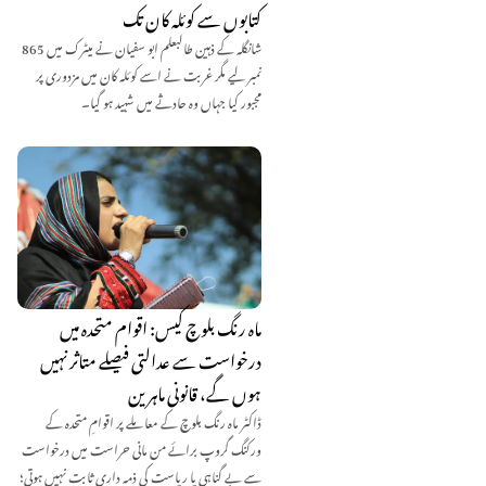
کتابوں سے کوئلہ کان تک
شانگلہ کے ذہین طالبعلم ابو سفیان نے میٹرک میں 865
نمبر لیے مگر غربت نے اسے کوئلہ کان میں مزدوری پر
مجبور کیا جہاں وہ حادثے میں شہید ہو گیا۔
ماہ رنگ بلوچ کیس: اقوام متحدہ میں
درخواست سے عدالتی فیصلے متاثر نہیں
ہوں گے، قانونی ماہرین
ڈاکٹر ماہ رنگ بلوچ کے معاملے پر اقوامِ متحدہ کے
ورکنگ گروپ برائے من مانی حراست میں درخواست
سے بے گناہی یا ریاست کی ذمہ داری ثابت نہیں ہوتی؛