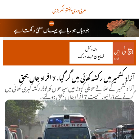
عربی
دری
پښتو
انگریزی
آزاد کشمیر میں رکشہ کھائی میں گر گیا، 7 افراد جاں بحق
آزاد کشمیر کے علاقے حویلی کہوٹہ میں سیاحوں کا لوڈر رکشہ گہری کھائی میں
گرنے سے ڈرائیور سمیت 7 افراد جاں بحق ہو گئے۔