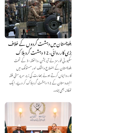
بلوچستان میں دہشت گردوں کے خلاف
بڑی کارروائی، 12 دہشت گرد ہلاک
سکیورٹی فورسز نے آپریشن ردالفتنہ-3 کے تحت
بلوچستان کے اضلاع واشک اور مستونگ میں
کارروائیاں کرتے ہوئے بھارت کی زیر سرپرستی فتنہ
الہندوستان کے 12 دہشت گرد ہلاک کر دیے، ایک
ٹھکانہ بھی تباہ۔