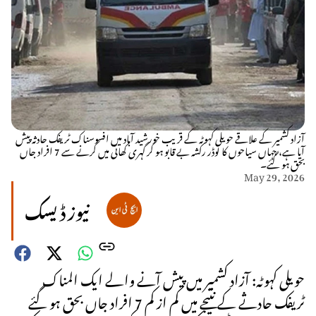
آزاد کشمیر کے علاقے حویلی کہوٹہ کے قریب خورشید آباد میں افسوسناک ٹریفک حادثہ پیش
آیا ہے، جہاں سیاحوں کا لوڈر رکشہ بے قابو ہو کر گہری کھائی میں گرنے سے 7 افراد جاں
بحق ہو گئے۔
May 29, 2026
نیوز ڈیسک
حویلی کہوٹہ: آزاد کشمیر میں پیش آنے والے ایک المناک
ٹریفک حادثے کے نتیجے میں کم از کم 7 افراد جاں بحق ہو گئے