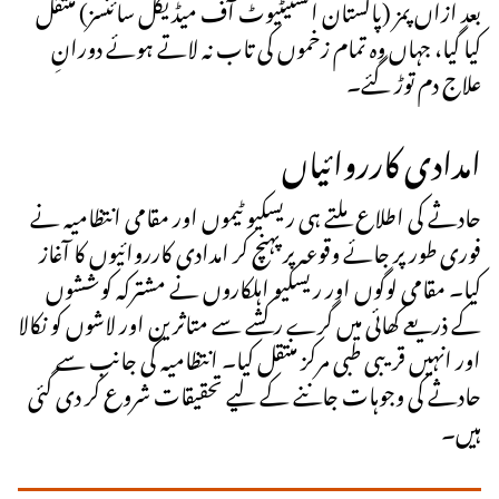
بعد ازاں پمز (پاکستان انسٹیٹیوٹ آف میڈیکل سائنسز) منتقل
کیا گیا، جہاں وہ تمام زخموں کی تاب نہ لاتے ہوئے دورانِ
علاج دم توڑ گئے۔
امدادی کارروائیاں
حادثے کی اطلاع ملتے ہی ریسکیو ٹیموں اور مقامی انتظامیہ نے
فوری طور پر جائے وقوعہ پر پہنچ کر امدادی کارروائیوں کا آغاز
کیا۔ مقامی لوگوں اور ریسکیو اہلکاروں نے مشترکہ کوششوں
کے ذریعے کھائی میں گرے رکشے سے متاثرین اور لاشوں کو نکالا
اور انہیں قریبی طبی مرکز منتقل کیا۔ انتظامیہ کی جانب سے
حادثے کی وجوہات جاننے کے لیے تحقیقات شروع کر دی گئی
ہیں۔