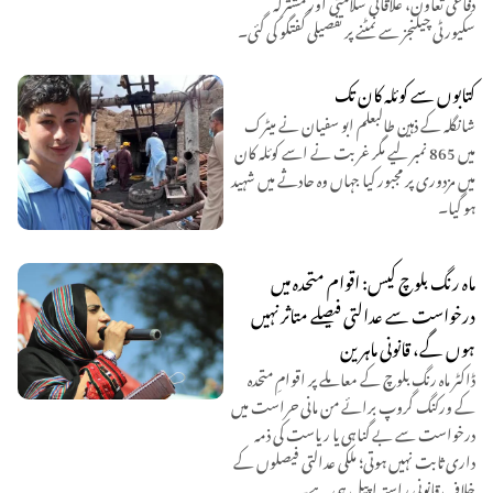
دفاعی تعاون، علاقائی سلامتی اور مشترکہ
سکیورٹی چیلنجز سے نمٹنے پر تفصیلی گفتگو کی گئی۔
کتابوں سے کوئلہ کان تک
شانگلہ کے ذہین طالبعلم ابو سفیان نے میٹرک
میں 865 نمبر لیے مگر غربت نے اسے کوئلہ کان
میں مزدوری پر مجبور کیا جہاں وہ حادثے میں شہید
ہو گیا۔
ماہ رنگ بلوچ کیس: اقوام متحدہ میں
درخواست سے عدالتی فیصلے متاثر نہیں
ہوں گے، قانونی ماہرین
ڈاکٹر ماہ رنگ بلوچ کے معاملے پر اقوامِ متحدہ
کے ورکنگ گروپ برائے من مانی حراست میں
درخواست سے بے گناہی یا ریاست کی ذمہ
داری ثابت نہیں ہوتی؛ ملکی عدالتی فیصلوں کے
خلاف قانونی راستہ اپیل ہی ہے۔