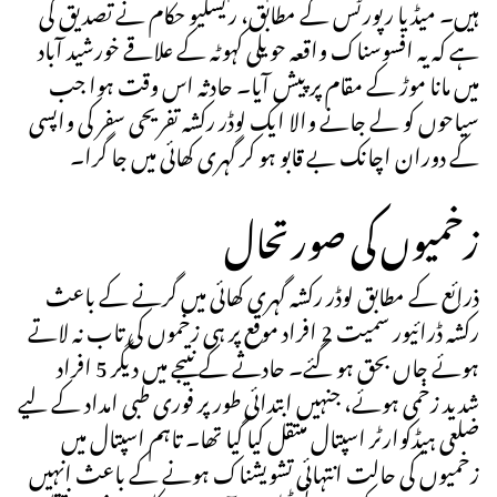
ہیں۔ میڈیا رپورٹس کے مطابق، ریسکیو حکام نے تصدیق کی
ہے کہ یہ افسوسناک واقعہ حویلی کہوٹہ کے علاقے خورشید آباد
میں مانا موڑ کے مقام پر پیش آیا۔ حادثہ اس وقت ہوا جب
سیاحوں کو لے جانے والا ایک لوڈر رکشہ تفریحی سفر کی واپسی
کے دوران اچانک بے قابو ہو کر گہری کھائی میں جا گرا۔
زخمیوں کی صورتحال
ذرائع کے مطابق لوڈر رکشہ گہری کھائی میں گرنے کے باعث
رکشہ ڈرائیور سمیت 2 افراد موقع پر ہی زخموں کی تاب نہ لاتے
ہوئے جاں بحق ہو گئے۔ حادثے کے نتیجے میں دیگر 5 افراد
شدید زخمی ہوئے، جنہیں ابتدائی طور پر فوری طبی امداد کے لیے
ضلعی ہیڈکوارٹر اسپتال منتقل کیا گیا تھا۔ تاہم اسپتال میں
زخمیوں کی حالت انتہائی تشویشناک ہونے کے باعث انہیں