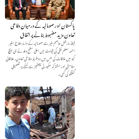
پاکستان اور صومالیہ کے درمیان دفاعی
تعاون مزید مضبوط بنانے پر اتفاق
فیلڈ مارشل عاصم منیر سے صومالیہ کے وزیر دفاع سفیر
احمد معلم فقی کی قیادت میں اعلیٰ سطح وفد نے جی ایچ
کیو میں ملاقات کی جس میں دوطرفہ دفاعی تعاون، علاقائی
سلامتی اور مشترکہ سکیورٹی چیلنجز سے نمٹنے پر تفصیلی
گفتگو کی گئی۔