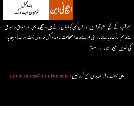
ہم آپ کے لیے اہم آوازیں اور ان کہی کہانیاں لاتے ہیں۔ سچ پر مبنی اور سیاق و سباق
سے ہم آہنگ، یہ ہے روایتی طرزسے جدا صحافت۔ ہندوکش ٹریبون نیٹ ورک | سرحد پار
کی خبریں، منبع سے براہِ راست
: اپنی تحاریر و آراء یہاں جمع کروائیں
submissions@htnurdu.com