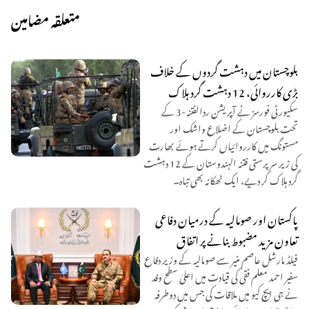
متعلقہ مضامین
بلوچستان میں دہشت گردوں کے خلاف
بڑی کارروائی، 12 دہشت گرد ہلاک
سکیورٹی فورسز نے آپریشن ردالفتنہ-3 کے
تحت بلوچستان کے اضلاع واشک اور
مستونگ میں کارروائیاں کرتے ہوئے بھارت
کی زیر سرپرستی فتنہ الہندوستان کے 12 دہشت
گرد ہلاک کر دیے، ایک ٹھکانہ بھی تباہ۔
پاکستان اور صومالیہ کے درمیان دفاعی
تعاون مزید مضبوط بنانے پر اتفاق
فیلڈ مارشل عاصم منیر سے صومالیہ کے وزیر دفاع
سفیر احمد معلم فقی کی قیادت میں اعلیٰ سطح وفد
نے جی ایچ کیو میں ملاقات کی جس میں دوطرفہ