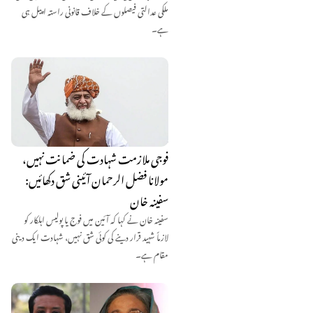
ملکی عدالتی فیصلوں کے خلاف قانونی راستہ اپیل ہی
ہے۔
فوجی ملازمت شہادت کی ضمانت نہیں،
مولانا فضل الرحمان آئینی شق دکھائیں:
سفینہ خان
سفینہ خان نے کہا کہ آئین میں فوج یا پولیس اہلکار کو
لازماً شہید قرار دینے کی کوئی شق نہیں، شہادت ایک دینی
مقام ہے۔