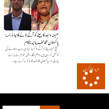
حسینہ واجد کا بیٹے کو آگے لانے کا نیا ڈرامہ:
پاکستان مخالف بیانیہ ناکام
شیخ حسینہ بیٹے کو آگے لا کر نیا سیاسی روپ دھارنے کی
کوشش کر رہی ہیں، تاہم بنگلہ دیشی عوام نے پرانے
بیانیے اور پاکستان مخالف کارڈ کو رد کر دیا ہے۔
مزید لوڈ کریں