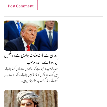
ایران سے بات چیت جاری ہے، دیکھیں
کیا ہوتا ہے: صدر ٹرمپ
صدر ٹرمپ کا کہنا ہے کہ وہ ایران سے ڈیل کرنا چاہتے
ہیں کیونکہ وہ لوگوں کو مارنا نہیں چاہتے، جبکہ آبنائے ہرمز
کھولنے پر مذاکرات بدستور جاری ہیں۔