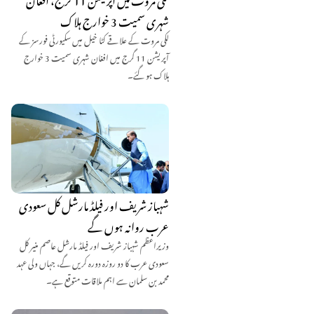
شہری سمیت 3 خوارج ہلاک
لکی مروت کے علاقے کٹا خیل میں سکیورٹی فورسز کے
آپریشن 11 گرج میں افغان شہری سمیت 3 خوارج
ہلاک ہو گئے۔
شہباز شریف اور فیلڈ مارشل کل سعودی
عرب روانہ ہوں گے
وزیراعظم شہباز شریف اور فیلڈ مارشل عاصم منیر کل
سعودی عرب کا دو روزہ دورہ کریں گے، جہاں ولی عہد
محمد بن سلمان سے اہم ملاقات متوقع ہے۔