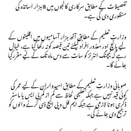
تفصیلات کے مطابق سرکاری کالجوں میں 8 ہزار اساتذہ کی
منظوری دی گٗی ہے۔
وزارتِ تعلیم کے مطابق آٹھ ہزار آسامیوں میں اقلیتوں کے
لیے پانچ اور معذور افراد کیلئے تین فیصد کوٹہ رکھا گیا ہے، خیال
رہے کہ ٹیچنگ انٹرنز کو سات سے دس ماہ تک کے لیے مقررکیا
جائے گا۔
صوبائی وزارتِ تعلیم کے مطابق امیدواران کے لیے عمر کی
کوئی قید نہیں ہے جبکہ تعلیمی لحاظ سے کم از کم بی ایس یا ماسٹر
ڈگری ہونا لازمی ہے جبکہ ایم فل و پی ایچ ڈی کرنے والوں کو
ترجیح دی جائے گی۔