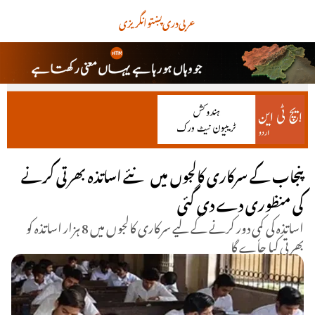
عربی
دری
پښتو
انگریزی
پنجاب کے سرکاری کالجوں میں نئے اساتذہ بھرتی کرنے
کی منظوری دے دی گئی
اساتذہ کی کمی دور کرنے کے لیے سرکاری کالجوں میں 8 ہزار اساتذہ کو
بھرتی کیا جاٗے گا