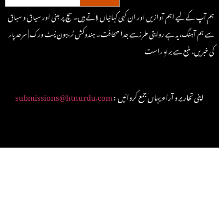
ہم آپ کے لیے اہم آوازیں اور ان کہی کہانیاں لاتے ہیں۔ سچ پر مبنی اور سیاق و سباق
سے ہم آہنگ، یہ ہے روایتی طرزسے جدا صحافت۔ ہندوکش ٹریبون نیٹ ورک | سرحد پار
کی خبریں، منبع سے براہِ راست
: اپنی تحاریر و آراء یہاں جمع کروائیں
submissions@htnurdu.com