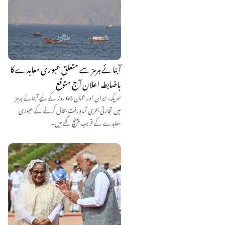
آبنائے ہرمز سے متعلق عبوری معاہدے کا
باضابطہ اعلان آج متوقع
امریکہ، ایران اور عمان 60 روز کے لیے آبنائے ہرمز
میں تجارتی بحری آمدورفت بحال کرنے کے عبوری
معاہدے کے قریب پہنچ گئے ہیں۔