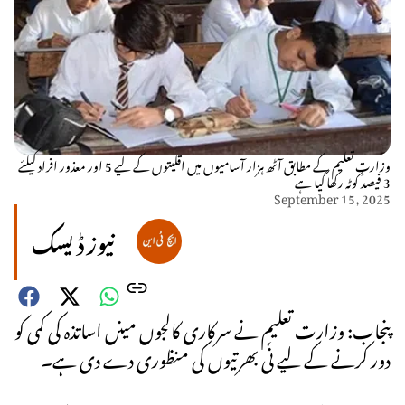
وزارتِ تعلیم کے مطابق آٹھ ہزار آسامیوں میں اقلیتوں کے لیے 5 اور معذور افراد کیلئے
3 فیصد کوٹہ رکھا گیا ہے
September 15, 2025
نیوز ڈیسک
پنجاب: وزارت تعلیم نے سرکاری کالجوں مینں اساتذہ کی کمی کو
دور کرنے کے لیے نٗی بھرتیوں کی منظوری دے دی ہے۔