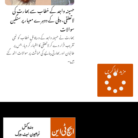
حسینہ واجد کے خطاب سے بھارت کی
لاتعلقی، دہلی کے دوہرے معیار پر سنگین
سوالات
بھارت نے حسینہ واجد کے ورچوئل خطاب کو نجی
تقریب قرار دے کر لاتعلقی کا اظہار کر دیا، جس پر
طالبان اور بھارتی بیانیے کی مماثؒت پر سوالات اٹھ گئے
ہیں۔
مزید لوڈ کریں