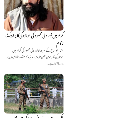
کرم میں نور ولی محسود کی موجودگی کا پراپیگنڈا
ناکام
فتنہ الخوارج کے سربراہ نور ولی محسود کی کرم میں
موجودگی کا دعویٰ جعلی ثابت، ویڈیو کا مقصد ناکامیوں پر
پردہ ڈالنا ہے۔
لکی مروت میں آپریشن 11 گرج، افغان