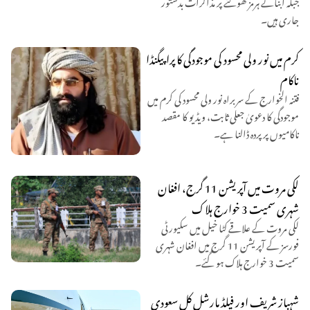
جبکہ آبنائے ہرمز کھولنے پر مذاکرات بدستور
جاری ہیں۔
کرم میں نور ولی محسود کی موجودگی کا پراپیگنڈا
ناکام
فتنہ الخوارج کے سربراہ نور ولی محسود کی کرم میں
موجودگی کا دعویٰ جعلی ثابت، ویڈیو کا مقصد
ناکامیوں پر پردہ ڈالنا ہے۔
لکی مروت میں آپریشن 11 گرج، افغان
شہری سمیت 3 خوارج ہلاک
لکی مروت کے علاقے کٹا خیل میں سکیورٹی
فورسز کے آپریشن 11 گرج میں افغان شہری
سمیت 3 خوارج ہلاک ہو گئے۔
شہباز شریف اور فیلڈ مارشل کل سعودی