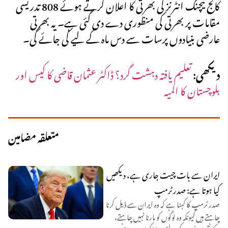
کالج ٹیچنگ انٹرنز کی بھرتی کا اعلان کرتے ہوئے 808 تدریسی
مقامات پر بھرتی کی منظوری دے دی گئی ہے۔ یہ بھرتی
عارضی بنیادوں پرسات سے دس ماہ کے لیے کی جائے گی۔
دیکھی:
تعلیم یافتہ دہشت گرد؟ ڈاکٹر عثمان قاضی کا کیس اور
بلوچستان کا المیہ
متعلقہ مضامین
ایران سے بات چیت جاری ہے، دیکھیں
کیا ہوتا ہے: صدر ٹرمپ
صدر ٹرمپ کا کہنا ہے کہ وہ ایران سے ڈیل کرنا
چاہتے ہیں کیونکہ وہ لوگوں کو مارنا نہیں چاہتے،