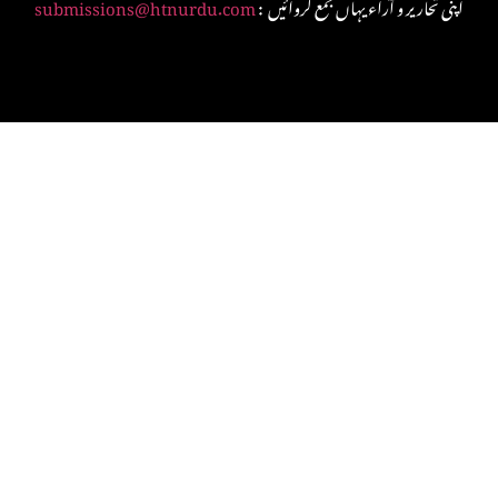
: اپنی تحاریر و آراء یہاں جمع کروائیں
submissions@htnurdu.com