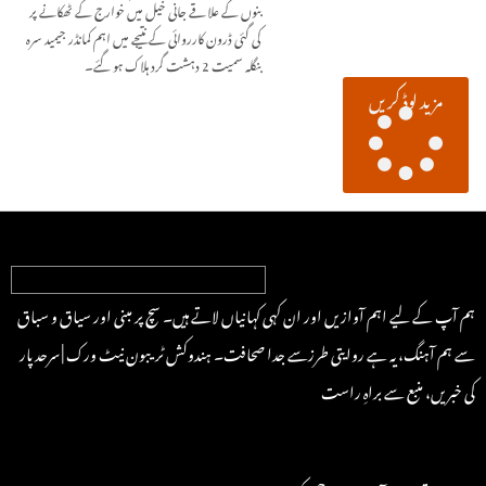
بنوں کے علاقے جانی خیل میں خوارج کے ٹھکانے پر
کی گئی ڈرون کارروائی کے نتیجے میں اہم کمانڈر جیمید سرہ
بنگلہ سمیت 2 دہشت گرد ہلاک ہو گئے۔
مزید لوڈ کریں
ہم آپ کے لیے اہم آوازیں اور ان کہی کہانیاں لاتے ہیں۔ سچ پر مبنی اور سیاق و سباق
سے ہم آہنگ، یہ ہے روایتی طرزسے جدا صحافت۔ ہندوکش ٹریبون نیٹ ورک | سرحد پار
کی خبریں، منبع سے براہِ راست