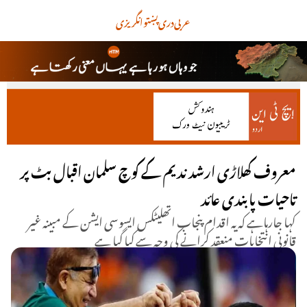
عربی
دری
پښتو
انگریزی
معروف کھلاڑی ارشد ندیم کے کوچ سلمان اقبال بٹ پر
تاحیات پابندی عائد
کہا جارہاہے کہ یہ اقدام پنجاب اتھلیٹکس ایسوسی ایشن کے مبینہ غیر
قانونی انتخابات منعقد کرانے کی وجہ سے کیا گیا ہے