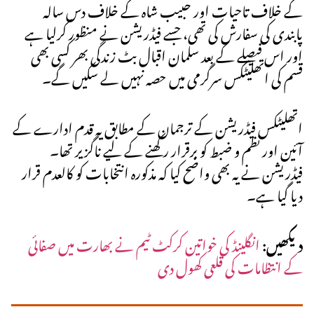
کے خلاف تاحیات اور حبیب شاہ کے خلاف دس سالہ
پابندی کی سفارش کی تھی، جسے فیڈریشن نے منظور کرلیا ہے
اور اس فیصلے کے بعد سلمان اقبال بٹ زندگی بھر کسی بھی
قسم کی اتھلیٹکس سرگرمی میں حصہ نہیں لے سکیں گے۔
اتھلیٹکس فیڈریشن کے ترجمان کے مطابق یہ قدم ادارے کے
آئین اور نظم و ضبط کو برقرار رکھنے کے لیے ناگزیر تھا۔
فیڈریشن نے یہ بھی واضح کیا کہ مذکورہ انتخابات کو کالعدم قرار
دیا گیا ہے۔
دیکھیں:
انگلینڈ کی خواتین کرکٹ ٹیم نے بھارت میں صفائی
کے انتظامات کی قلعی کھول دی