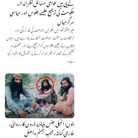
کے پی میں عوامی مسائل نظرانداز،
حکومت کی ترجیح جلسے جلوس اور سیاسی
سرگرمیاں
خیبر پختونخوا میں حکمران جماعت کی کارکردگی اور
ترجیحات پر سخت سوالات اٹھائے جا رہے ہیں، جہاں
ناقدین نے جلسے جلوسوں کو ترجیح دینے اور صحت و
تعلیم کے شعار کو نظر انداز کرنے پر تشویش کا اظہار کیا
ہے۔
بنوں: انٹیلی جنس بنیاد پر ڈرون کارروائی،
خارجی کمانڈر جیمید جہنم واصل