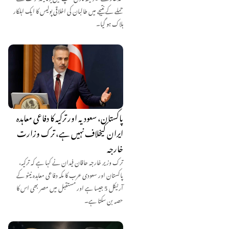
حملے کے نتیجے میں طالبان کی اخلاقی پولیس کا ایک اہلکار
ہلاک ہو گیا۔
پاکستان، سعودیہ اور ترکیہ کا دفاعی معاہدہ
ایران کیخلاف نہیں ہے، ترک وزارت
خارجہ
ترک وزیر خارجہ حاقان فیدان نے کہا ہے کہ ترکیہ،
پاکستان اور سعودی عرب کا مکہ دفاعی معاہدہ نیٹو کے
آرٹیکل 5 جیسا ہے اور مستقبل میں مصر بھی اس کا
حصہ بن سکتا ہے۔