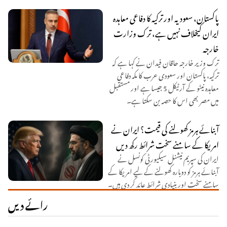
پاکستان، سعودیہ اور ترکیہ کا دفاعی معاہدہ
ایران کیخلاف نہیں ہے، ترک وزارت
خارجہ
ترک وزیر خارجہ حاقان فیدان نے کہا ہے کہ
ترکیہ، پاکستان اور سعودی عرب کا مکہ دفاعی
معاہدہ نیٹو کے آرٹیکل 5 جیسا ہے اور مستقبل
میں مصر بھی اس کا حصہ بن سکتا ہے۔
آبنائے ہرمز کھولنے کی قیمت؟ ایران نے
امریکا کے سامنے سخت شرائط رکھ دیں
ایران کی سپریم نیشنل سیکیورٹی کونسل نے
آبنائے ہرمز کو دوبارہ کھولنے کے لیے امریکا کے
سامنے سخت اور بنیادی شرائط عائد کر دی ہیں۔
رائے دیں