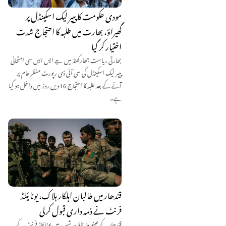
مودی حکومت کا پیپر لیک اسکینڈل پر
گھیراؤ، بھارت میں طلبہ کا احتجاج شدت
اختیار کر گیا
بھارتی ریاست جھارکھنڈ میں جے ایس ایس سی امتحانی
پیپر لیک اسکینڈل کی سی آئی ڈی رپورٹ منظرِ عام پر
آنے کے بعد طلبہ کا احتجاج 16ویں روز میں داخل ہو گیا
ہے۔
قندھار میں طالبان اہلکار ہلاک، یونائیٹڈ
فرنٹ نے ذمہ داری قبول کرلی
قندھار کے عینو مینہ ٹاؤن شپ میں یونائیٹڈ فرنٹ کے