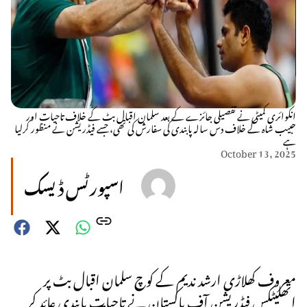
انکوائری کمیٹی نے تفصیلی جائزے کے بعد سلمان اقبال بٹ کے خلاف تاحیات اور
حبیب شاہ کے خلاف دس سالہ پابندی کی سفارش کی تھی، جسے فیڈریشن نے منظور کرلیا
ہے
October 13, 2025
اسپورٹس ڈیسک
معروف کھلاڑی ارشد ندیم کے کوچ سلمان اقبال بٹ پر
اتھلیٹکس فیڈریشن آف پاکستان نے تاحیات پابندی عائد کر