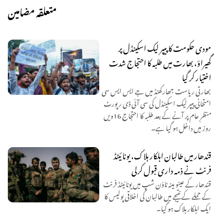
متعلقہ مضامین
مودی حکومت کا پیپر لیک اسکینڈل پر
گھیراؤ، بھارت میں طلبہ کا احتجاج شدت
اختیار کر گیا
بھارتی ریاست جھارکھنڈ میں جے ایس ایس سی
امتحانی پیپر لیک اسکینڈل کی سی آئی ڈی رپورٹ
منظرِ عام پر آنے کے بعد طلبہ کا احتجاج 16ویں
روز میں داخل ہو گیا ہے۔
قندھار میں طالبان اہلکار ہلاک، یونائیٹڈ
فرنٹ نے ذمہ داری قبول کرلی
قندھار کے عینو مینہ ٹاؤن شپ میں یونائیٹڈ فرنٹ
کے حملے کے نتیجے میں طالبان کی اخلاقی پولیس کا
ایک اہلکار ہلاک ہو گیا۔