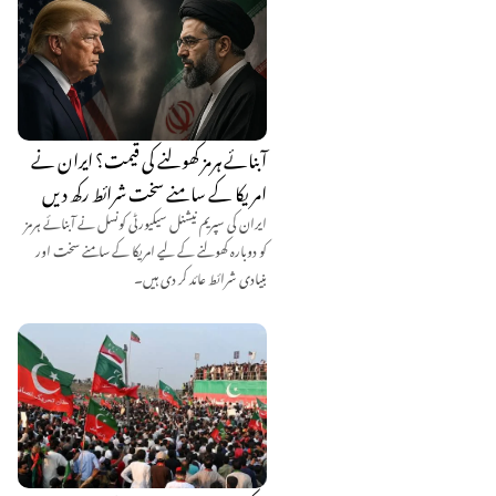
آبنائے ہرمز کھولنے کی قیمت؟ ایران نے
امریکا کے سامنے سخت شرائط رکھ دیں
ایران کی سپریم نیشنل سیکیورٹی کونسل نے آبنائے ہرمز
کو دوبارہ کھولنے کے لیے امریکا کے سامنے سخت اور
بنیادی شرائط عائد کر دی ہیں۔