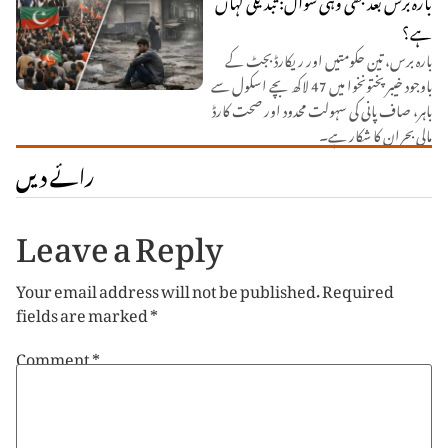
ہے؟
بارہ برس، تین حکومتیں اور ریکارڈ بجٹ کے
باوجود خیبر پختونخوا میں 47 لاکھ بچے اسکول سے
باہر، صاف پانی کی سہولت محدود اور صحت کارڈ
مالی بحران کا شکار ہے۔
رائے دیں
Leave a Reply
Your email address will not be published.
Required
fields are marked
*
Comment
*