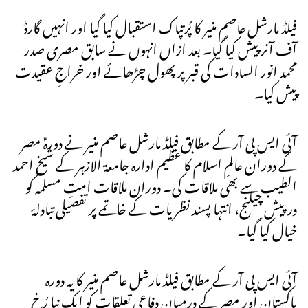
فیلڈ مارشل عاصم منیر کا پُرتپاک استقبال کیا گیا اور انہیں گارڈ
آف آنر پیش کیا گیا۔ بعد ازاں انہوں نے سابق مصری صدر
محمد انور السادات کی قبر پر پھول چڑھائے اور خراجِ عقیدت
پیش کیا۔
آئی ایس پی آر کے مطابق فیلڈ مارشل عاصم منیر نے دورہؑ مصر
کے دوران عالمِ اسلام کا عظیم ادارہ جامعۃ الازہر کے شیخ احمد
الطیب سے بھی ملاقات کی۔ دوران ملاقات امتِ مسلمہ کو
درپیش چیلنج، انتہا پسند نظریات کے خاتمے پر تفصیلی تبادلۂ
خیال کیا گیا۔
آئی ایس پی آر کے مطابق فیلڈ مارشل عاصم منیر کا یہ دورہ
پاکستان اور مصر کے درمیان دفاعی تعلقات کو ایک نیا رُخ