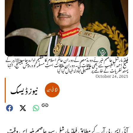
فیلڈ مارشل عاصم منیر نے دورہؑ مصر کے دوران عالمِ اسلام کا عظیم ادارہ جامعۃ الازہر کے
شیخ احمد الطیب سے بھی ملاقات کی۔ دوران ملاقات امتِ مسلمہ کو درپیش چیلنج، انتہا
پسند نظریات کے خاتمے پر تفصیلی تبادلۂ خیال کیا گیا
October 24, 2025
نیوز ڈیسک
آئی ایس پی آر کے مطابق فیلڈ مارشل سید عاصم منیر اس وقت