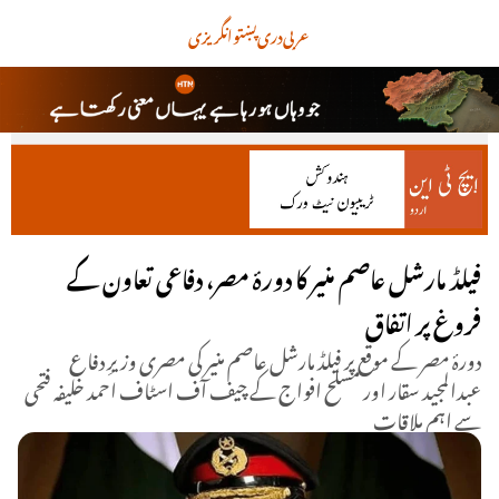
عربی
دری
پښتو
انگریزی
فیلڈ مارشل عاصم منیر کا دورۂ مصر، دفاعی تعاون کے
فروغ پر اتفاق
دورۂ مصر کے موقع پر فیلڈ مارشل عاصم منیر کی مصری وزیرِ دفاع
عبدالمجید سقار اور مسلح افواج کے چیف آف اسٹاف احمد خلیفہ فتحی
سے اہم ملاقات