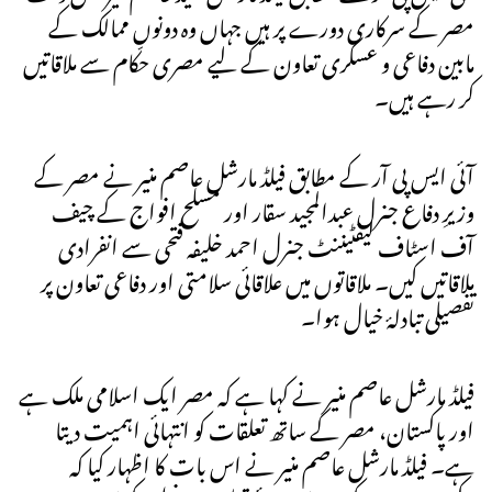
مصر کے سرکاری دورے پر ہیں جہاں وہ دونوں ممالک کے
مابین دفاعی و عسکری تعاون کے لیے مصری حکّام سے ملاقاتیں
کر رہے ہیں۔
آئی ایس پی آر کے مطابق فیلڈ مارشل عاصم منیر نے مصر کے
وزیرِ دفاع جنرل عبدالمجید سقار اور مسلح افواج کے چیف
آف اسٹاف لیفٹیننٹ جنرل احمد خلیفہ فتحی سے انفرادی
ملاقاتیں کیں۔ ملاقاتوں میں علاقائی سلامتی اور دفاعی تعاون پر
تفصیلی تبادلۂ خیال ہوا۔
فیلڈ مارشل عاصم منیر نے کہا ہے کہ مصر ایک اسلامی ملک ہے
اور پاکستان، مصر کے ساتھ تعلقات کو انتہائی اہمیت دیتا
ہے۔ فیلڈ مارشل عاصم منیر نے اس بات کا اظہار کیا کہ