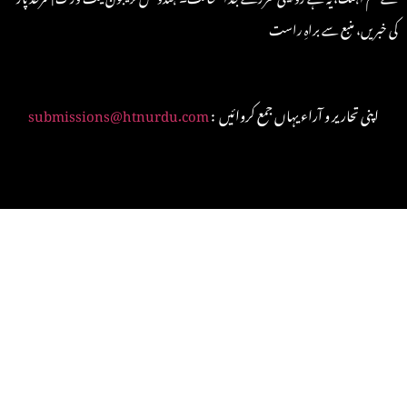
کی خبریں، منبع سے براہِ راست
: اپنی تحاریر و آراء یہاں جمع کروائیں
submissions@htnurdu.com