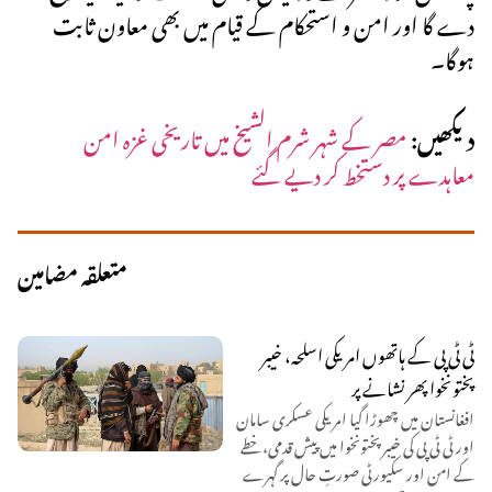
دے گا اور امن و استحکام کے قیام میں بھی معاون ثابت
ہوگا۔
دیکھیں:
مصر کے شہر شرم الشیخ میں تاریخی غزہ امن
معاہدے پر دستخط کر دیے گئے
متعلقہ مضامین
ٹی ٹی پی کے ہاتھوں امریکی اسلحہ، خیبر
پختونخوا پھر نشانے پر
افغانستان میں چھوڑا گیا امریکی عسکری سامان
اور ٹی ٹی پی کی خیبر پختونخوا میں پیش قدمی، خطے
کے امن اور سکیورٹی صورتِ حال پر گہرے