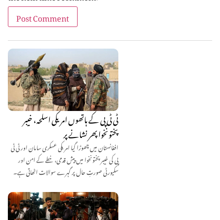
ٹی ٹی پی کے ہاتھوں امریکی اسلحہ، خیبر
پختونخوا پھر نشانے پر
افغانستان میں چھوڑا گیا امریکی عسکری سامان اور ٹی ٹی
پی کی خیبر پختونخوا میں پیش قدمی، خطے کے امن اور
سکیورٹی صورتِ حال پر گہرے سوالات اٹھاتی ہے۔