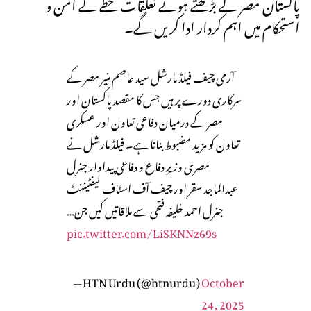
پاکستان مصر کے بڑھتے ہوئے تعلقات خطے کے امن و
استحکام میں اہم کردار ادا کریں گے۔
آرمی چیف فیلڈ مارشل سید عاصم منیر مصر کے
سرکاری دورے پر ہیں جس کا مقصد پاکستان اور
مصر کے درمیان دفاعی تعاون اور عسکری
تعاون کو مزید مضبوط بنانا ہے۔ فیلڈ مارشل نے
مصری وزیرِ دفاع و دفاعی پیداوار جنرل
عبدالماجد سقر اور چیف آف اسٹاف لیفٹیننٹ
جنرل احمد خلیفہ فتحی سے ملاقاتیں کیں جن…
pic.twitter.com/LiSKNNz69s
— HTN Urdu (@htnurdu)
October
24, 2025