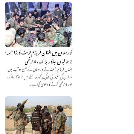
نورستان میں افغان فریڈم فرنٹ کا بڑا حملہ:
2 طالبان اہلکار ہلاک، 4 زخمی
افغان فریڈم فرنٹ نے نورستان کے ضلع دوآب میں
طالبان کی سکیورٹی چوکی پر گوریلا حملے میں 2 اہلکار ہلاک
اور 4 زخمی کرنے کا دعویٰ کیا ہے۔