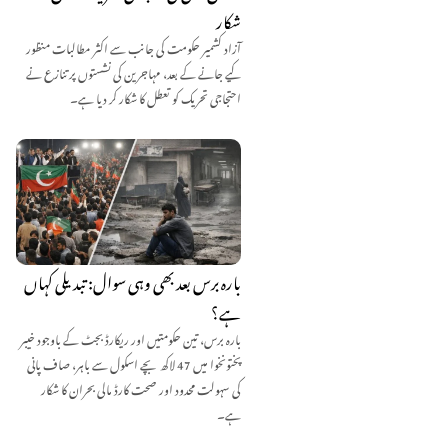
شکار
آزاد کشمیر حکومت کی جانب سے اکثر مطالبات منظور
کیے جانے کے بعد، مہاجرین کی نشستوں پر تنازع نے
احتجاجی تحریک کو تعطل کا شکار کر دیا ہے۔
بارہ برس بعد بھی وہی سوال: تبدیلی کہاں
ہے؟
بارہ برس، تین حکومتیں اور ریکارڈ بجٹ کے باوجود خیبر
پختونخوا میں 47 لاکھ بچے اسکول سے باہر، صاف پانی
کی سہولت محدود اور صحت کارڈ مالی بحران کا شکار
ہے۔