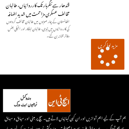
قندھار سے ننگرہار تک کارروائیاں، طالبان
مخالف عسکری مزاحمت میں شدید اضافہ
افغانستان کے چار صوبوں میں طالبان مخالف گروہوں
کی کارروائیوں میں تیزی، طالبان اہلکار اور انٹیلی جنس
دفاتر نشانہ بن گئے۔
مزید لوڈ کریں
ہم آپ کے لیے اہم آوازیں اور ان کہی کہانیاں لاتے ہیں۔ سچ پر مبنی اور سیاق و سباق
سے ہم آہنگ، یہ ہے روایتی طرزسے جدا صحافت۔ ہندوکش ٹریبون نیٹ ورک | سرحد پار