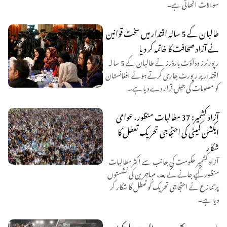
سوالات اٹھاتی ہے۔
طالبان کے 5 سالہ اقتدار میں سخت قوانین
نے آزاد صحافت کا خاتمہ کر دیا
رپورٹرز ودآؤٹ بارڈرز نے طالبان کے 5 سالہ
اقتدار پر رپورٹ جاری کرتے ہوئے افغانستان
کو معلومات کی جیل قرار دے دیا ہے۔
آزاد کشمیر: 37 مطالبات منظور، عوامی
ایکشن کمیٹی کی احتجاجی تحریک تعطل کا
شکار
آزاد کشمیر حکومت کی جانب سے اکثر مطالبات
منظور کیے جانے کے بعد، مہاجرین کی نشستوں
پر تنازع نے احتجاجی تحریک کو تعطل کا شکار کر
دیا ہے۔
بارہ برس بعد بھی وہی سوال: تبدیلی کہاں