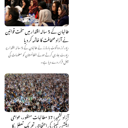
طالبان کے 5 سالہ اقتدار میں سخت قوانین
نے آزاد صحافت کا خاتمہ کر دیا
رپورٹرز ودآؤٹ بارڈرز نے طالبان کے 5 سالہ اقتدار پر
رپورٹ جاری کرتے ہوئے افغانستان کو معلومات کی
جیل قرار دے دیا ہے۔
آزاد کشمیر: 37 مطالبات منظور، عوامی
ایکشن کمیٹی کی احتجاجی تحریک تعطل کا