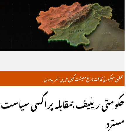
تحقیق
سیکیورٹی
ثقافت
تاریخ
معیشت
کھیل
خبریں
العربية
دری
حکومتی ریلیف بمقابلہ پراکسی سیاست؛ آز
مسترد