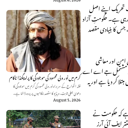
یک تحریک اپنے اصل
 رہی ہے۔ حکومتِ آزاد
جس کا بنیادی مقصد
 امن اور معاشی
للہ پر مشتمل جے اے اے
کرم میں نور ولی محسود کی موجودگی کا پراپیگنڈا ناکام
لا کر دیا ہے اور یہ
فتنہ الخوارج کے سربراہ نور ولی محسود کی کرم میں موجودگی کا
دعویٰ جعلی ثابت، ویڈیو کا مقصد ناکامیوں پر پردہ ڈالنا ہے۔
August 5, 2026
ی ہے کہ حکومت نے
ر ایف آئی آرز