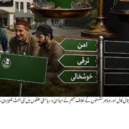
کی ہڑتال کال اور مہاجر نشستوں کے خلاف مہم نے سیاسی و ریاستی حلقوں میں نئی بحث چھیڑ دی۔