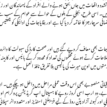
پرتشدد واقعات میں جاں بحق ہونے والے افراد کے پسماندگان اور زخم
چکے ہیں۔ اسی طرح، بجلی کے بلوں کے حوالے سے عوام کے سب سے
سرچارجز کا خاتمہ کر دیا گیا ہے اور بقایاجات کی ادائیگی کو چھتی
یاجات بھی معاف کر دیے گئے ہیں اور صحت کارڈ کی سہولت کا دائر
لاحات کرتے ہوئے محکموں کی تعداد کو محدود کر کے بائیس اور کابین
ازمتوں میں اوپن میرٹ کی پالیسی بلا تفریق نافذ العمل ہے۔
قیاتی منصوبے بھی اس وقت عملی مراحل میں داخل ہو چکے ہیں۔ ا
ے، دو ارب اسی کروڑ روپے کا ہسپتال اپ گریڈیشن پروگرام اور ب
ر کہوٹہ آزاد پتن روڈ کے لیے فزیبلٹی اسٹڈیز اور متعدد واٹر سپلائ