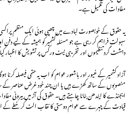
مفادات کی تکمیل ہے۔
یہ حقوق کے خوبصورت لبادے میں چھپی ہوئی ایک منظم پراکسی سی
سہولت فراہم کر رہی ہے جو مسئلہ کشمیر کو ہمیشہ کے لیے دفن اور
دہشت گرد تنظیموں اور تخریبی نیٹ ورکس پر تشویش کا اظہار ک
آزاد کشمیر کے غیور اور باشعور عوام کو اب یہ حتمی فیصلہ کرنا ہو
منصوبوں کے ساتھ کھڑے ہیں یا ان چند خود غرض عناصر کے ساتھ
ایجنڈے کا ایندھن بنانا چاہتے ہیں۔ حقوق کی آڑ میں بیرونی مفاد
قیادت کے چہرے سے عوام دوستی کا نقاب الٹ کر خطے کے امن و ا