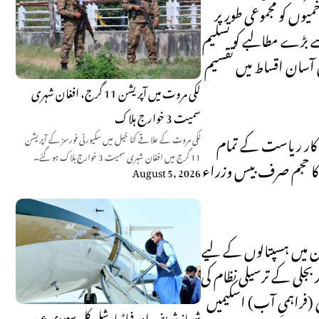
یوں کو مجموعی طور پر
 بڑے مطالبے کو تسلیم
س آسان اقساط میں تقسیم
لکی مروت میں آپریشن 11 گرج، افغان شہری
سمیت 3 خوارج ہلاک
ہ کار ریاست کے تمام
لکی مروت کے علاقے کٹا خیل میں سکیورٹی فورسز کے آپریشن
11 گرج میں افغان شہری سمیت 3 خوارج ہلاک ہو گئے۔
ہ کا حجم صرف بیس وزراء
August 5, 2026
ن میں ہسپتالوں کے لیے
جلی کے ترسیلی نظام کی
ی (فراہمیِ آب) اسکیمیں
شہباز شریف اور فیلڈ مارشل کل سعودی عرب