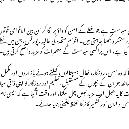
است ہے جو خطے کے امن کو داؤ پر لگا کر ان بین الاقوامی قوتوں 
 منتشر دیکھنا چاہتی ہیں۔ اقوامِ متحدہ کی حالیہ رپورٹس، جن میں خ
یا گیا ہے، اس پراکسی سیاست کے مضمرات کو مزید واضح کرتی ہیں۔
گا کہ وہ امن، روزگار، فعال ہسپتالوں، کھلتے ہوئے بازاروں اور مکمل
 جو ان کے بچوں کے مستقبل، تعلیم اور روزگار کو اپنی ذاتی سیا
ات کا یہ کھیل اب مزید نہیں چل سکتا، اور وقت آ گیا ہے کہ ایسی نا
مان اور کشمیر کاز کا تحفظ یقینی بنایا جائے۔