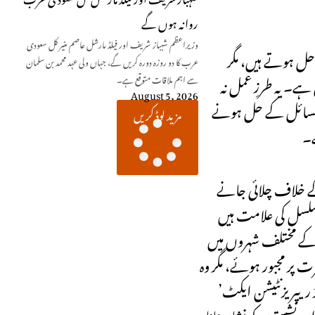
روانہ ہوں گے
وزیراعظم شہباز شریف اور فیلڈ مارشل عاصم منیر کل سعودی
احل ہوتے ہیں، مگر
عرب کا دو روزہ دورہ کریں گے، جہاں ولی عہد محمد بن سلمان
ہے۔ یہ طرزِ عمل نہ
سے اہم ملاقات متوقع ہے۔
August 5, 2026
و مسائل کے حل ہونے
مزید لوڈ کریں
ے۔
ے خلاف چلائی جانے
 تسلسل کی علامت ہیں
 کے مختلف شہروں میں
ت پر مجبور ہوئے، مگر وہ
 ریپریزنٹیشن ایکٹ’
نشستوں کو نشانہ بنانا