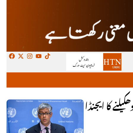
لنے کا ایجنڈا