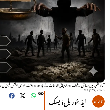
آزاد کشمیر میں معاشی ریلیف اور ترقیاتی اقدامات کے باوجود جوائنٹ عوامی ایکشن کمیٹی 
May 25, 2026
ایڈیٹوریل ڈیسک