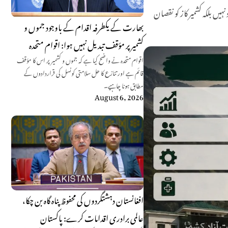
ں بلکہ کشمیر کاز کو نقصان
بھارت کے یکطرفہ اقدام کے باوجود جموں و
کشمیر پر مؤقف تبدیل نہیں ہوا: اقوام متحدہ
اقوام متحدہ نے واضح کیا ہے کہ جموں و کشمیر پر اس کا مؤقف
قائم ہے اور تنازع کا حل سلامتی کونسل کی قراردادوں کے
مطابق ہونا چاہیے۔
August 6, 2026
افغانستان دہشتگردوں کی محفوظ پناہ گاہ بن چکا،
عالمی برادری اقدامات کرے: پاکستان