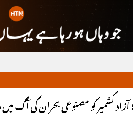
اد کشمیر کو مصنوعی بحران کی آگ میں دھکی