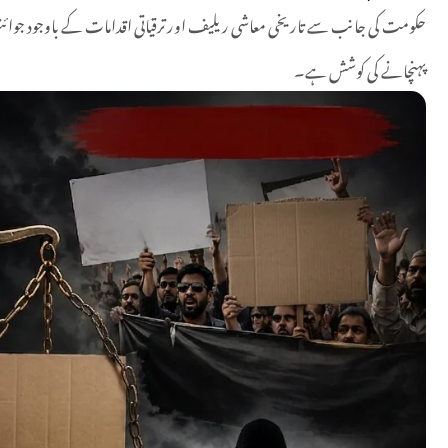
حکومت کی جانب سے تاریخی معاشی ریلیف اور ترقیاتی اقدامات کے باوجود جوائنٹ عو
پہنچانے کی کوشش ہے۔