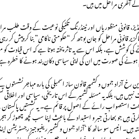
گ کے آخری مراحل میں ہیں۔
اسٹڈیز، قانونی منظوریاں اور ٹینڈرنگ تکنیکی نوعیت کے وقت طلب مر
قانونی مراحل کو جان بوجھ کر “حکومتی ناکامی” بنا کر پیش کر رہی 
 کی کوشش ہے، بلکہ اس سے یہ تاثر پختہ ہوتا ہے کہ اس قیادت ک
تم ہونے کی صورت میں ان کی اپنی سیاسی دکان بند ہونے کا خطرہ ہ
آزاد جموں و کشمیر قانون ساز اسمبلی کی بارہ مہاجر نشستوں ک
ست نہیں ہیں، بلکہ یہ مسئلہ کشمیر کے اس تاریخی، سیاسی اور اخلاقی
کے تحت استصوابِ رائے کے اصول پر قائم ہے۔ یہ نشستیں پاکستان
کرتی ہیں جو بھارتی جبر و استبداد کے باعث اپنا سب کچھ چھوڑ کر ہجر
یں۔ انیس سو ساٹھ کا ‘آزاد جموں و کشمیر ریفیوجیز رجسٹریشن اینڈ
مر نذیر، سردار امان اور خواجہ مہران جیسے رہنماؤں کی جانب سے ان 