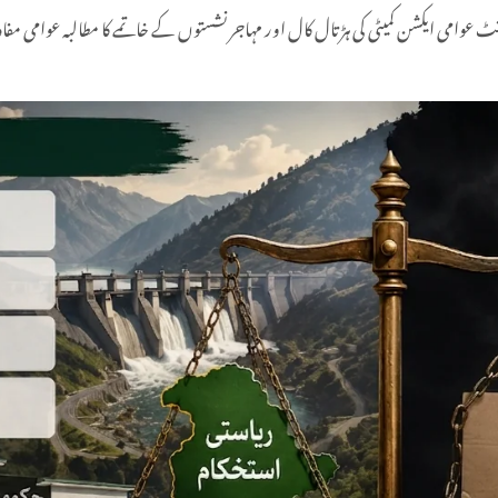
امی ایکشن کمیٹی کی ہڑتال کال اور مہاجر نشستوں کے خاتمے کا مطالبہ عوامی مفاد نہی