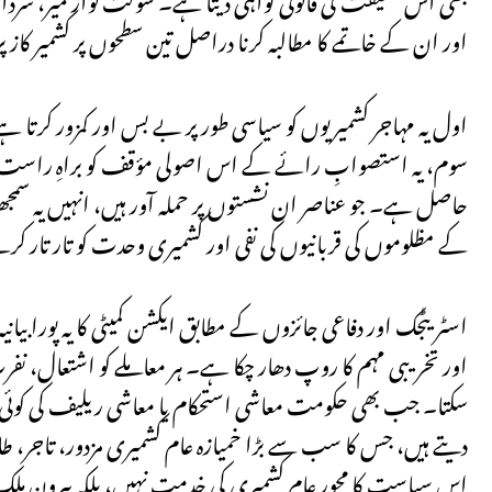
اور ان کے خاتمے کا مطالبہ کرنا دراصل تین سطحوں پر کشمیر ک
اول یہ مہاجر کشمیریوں کو سیاسی طور پر بے بس اور کمزور کرتا ہے۔
سوم، یہ استصوابِ رائے کے اس اصولی مؤقف کو براہِ راست ن
حاصل ہے۔ جو عناصر ان نشستوں پر حملہ آور ہیں، انہیں یہ سمجھنا ہو
کے مظلوموں کی قربانیوں کی نفی اور کشمیری وحدت کو تار تار
اسٹریٹجک اور دفاعی جائزوں کے مطابق ایکشن کمیٹی کا یہ پورا بی
اور تخریبی مہم کا روپ دھار چکا ہے۔ ہر معاملے کو اشتعال، نف
سکتا۔ جب بھی حکومت معاشی استحکام یا معاشی ریلیف کی کوئی مخل
دیتے ہیں، جس کا سب سے بڑا خمیازہ عام کشمیری مزدور، تاجر، ط
اس سیاست کا محور عام کشمیری کی خدمت نہیں، بلکہ بیرونِ ملک بی