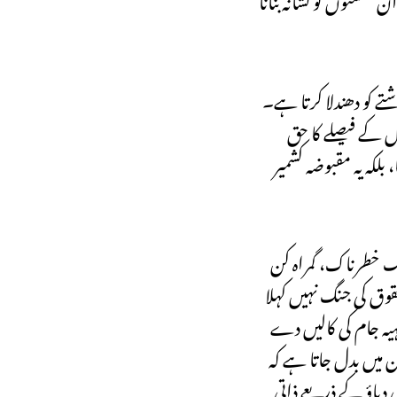
شتے کو دھندلا کرتا ہے۔
 کے فیصلے کا حق
بلکہ یہ مقبوضہ کشمیر
ایک خطرناک، گمراہ کن
قوق کی جنگ نہیں کہلا
ہیہ جام کی کالیں دے
 میں بدل جاتا ہے کہ
 دباؤ کے ذریعے ذاتی