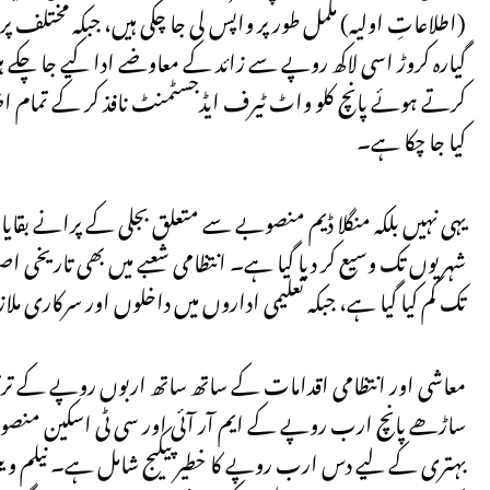
(اطلاعاتِ اولیہ) مکمل طور پر واپس لی جا چکی ہیں، جبکہ مختلف 
گیارہ کروڑ اسی لاکھ روپے سے زائد کے معاوضے ادا کیے جا 
کرتے ہوئے پانچ کلو واٹ ٹیرف ایڈجسٹمنٹ نافذ کر کے تمام اضافی 
کیا جا چکا ہے۔
یہی نہیں بلکہ منگلا ڈیم منصوبے سے متعلق بجلی کے پرانے بقا
شہریوں تک وسیع کر دیا گیا ہے۔ انتظامی شعبے میں بھی تاریخی اص
تک کم کیا گیا ہے، جبکہ تعلیمی اداروں میں داخلوں اور سرکاری مل
معاشی اور انتظامی اقدامات کے ساتھ ساتھ اربوں روپے کے تر
ساڑھے پانچ ارب روپے کے ایم آر آئی اور سی ٹی اسکین منصوب
بہتری کے لیے دس ارب روپے کا خطیر پیکیج شامل ہے۔ نیلم ویلی او