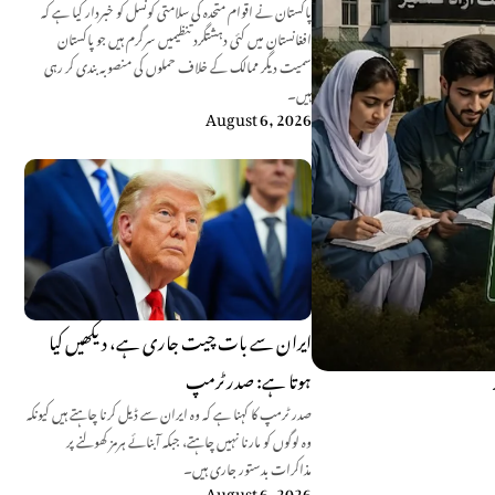
پاکستان نے اقوام متحدہ کی سلامتی کونسل کو خبردار کیا ہے کہ
افغانستان میں کئی دہشتگرد تنظیمیں سرگرم ہیں جو پاکستان
سمیت دیگر ممالک کے خلاف حملوں کی منصوبہ بندی کر رہی
ہیں۔
August 6, 2026
ایران سے بات چیت جاری ہے، دیکھیں کیا
ہوتا ہے: صدر ٹرمپ
صدر ٹرمپ کا کہنا ہے کہ وہ ایران سے ڈیل کرنا چاہتے ہیں کیونکہ
وہ لوگوں کو مارنا نہیں چاہتے، جبکہ آبنائے ہرمز کھولنے پر
مذاکرات بدستور جاری ہیں۔
August 6, 2026