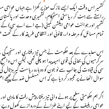
کشمیر اس وقت ایک ایسے نازک موڑ پر کھڑا ہے جہاں عوامی مس
راستے سے ہٹ کر ریاستی استحکام، کشمیری وحدت اور پاکستان ک
کشمیر اور جوائنٹ عوامی ایکشن کمیٹی (جے اے اے سی) کے ماب
تمام مسائل کو مرحلہ وار، قانونی اور انتظامی طریقہ کار کے تحت 
اس معاہدے کے بعد حکومت نے جس تیز رفتاری اور سنجیدگی کے سا
سرگرمیوں کی بحالی کی قوی امید پیدا ہو چکی تھی، لیکن اس واض
سی کی قیادت کی جانب سے نو جون کو دوبارہ ریاست گیر ہڑتال کی
سوال اٹھانے پر مجبور کر دیا ہے کہ اس مسلسل ضد کے پیچھے اص
اگر ہم حکومتی سطح پر ہونے والی تیز رفتار پیش رفت کا مادی او
عوامی ریلیف کے لیے اپنے خزانے کے دروازے کھول دیے ہیں۔