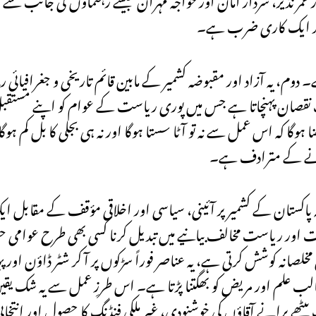
از پر ایک کاری ضرب ہے۔
 دوم، یہ آزاد اور مقبوضہ کشمیر کے مابین قائم تاریخی و جغرافیائی ر
قصان پہنچاتا ہے جس میں پوری ریاست کے عوام کو اپنے مستقبل
گا کہ اس عمل سے نہ تو آٹا سستا ہوگا اور نہ ہی بجلی کا بل کم ہوگا، 
 کرنے کے مترادف ہے۔
انیہ پاکستان کے کشمیر پر آئینی، سیاسی اور اخلاقی مؤقف کے مقابل 
رت اور ریاست مخالف بیانیے میں تبدیل کرنا کسی بھی طرح عوامی ح
صانہ کوشش کرتی ہے، یہ عناصر فوراً سڑکوں پر آ کر شٹر ڈاؤن اور پ
الب علم اور مریض کو بھگتنا پڑتا ہے۔ اس طرزِ عمل سے یہ شک یقین
ٹھے پرانے آقاؤں کی خوشنودی، غیر ملکی فنڈنگ کا حصول اور انتخابی