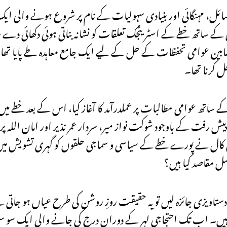
ائل، مہنگائی اور بنیادی سہولیات کے نام پر شروع ہونے والی ا
ے ساتھ خطے کے اسٹریٹجک تعلقات کو نشانہ بناتی ہوئی دکھائی دے
ین عوامی تحفظات کے حل کے لیے ایک جامع معاہدہ طے پایا تھا، 
حل کرنا تھا۔
تھ عوامی مطالبات پر عملدرآمد کا آغاز کیا، اس کے بعد خطے میں
ح پیش رفت کے باوجود شوکت نواز میر، سردار عمر نذیر اور امان ا
 کال نے پورے خطے کے سیاسی و سماجی حلقوں کو گہری تشویش میں مبت
ل مقاصد کیا ہیں؟
ر دستاویزی جائزہ لیں تو یہ حقیقت روزِ روشن کی طرح عیاں ہو جات
 اب تک احتجاجی لہر کے دوران درج کی جانے والی ایک سو ستت