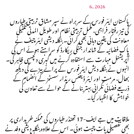
6, 2026
پاکستان ایئر فورس کے سربراہ نے سپر مشاق تربیتی طیاروں
کی تیز رفتار فراہمی، مکمل تربیتی نظام اور طویل المدتی تکنیکی
معاونت کی یقین دہانی بھی کرائی۔ بنگلہ دیشی ایئر چیف نے
پاک فضائیہ کے شاندار جنگی ریکارڈ کو سراہتے ہوئے اس کی
آپریشنل مہارت سے استفادہ کرنے میں گہری دلچسپی ظاہر کی۔
انہوں نے بنگلہ دیش ایئر فورس کے پرانے بیڑے کی دیکھ
بھال، مرمت اور ایئر ڈیفنس ریڈار سسٹمز کے انضمام کے
ذریعے فضائی نگرانی بہتر بنانے کے حوالے سے تعاون کی
خواہش کا اظہار کیا۔
ملاقات میں جے ایف-17 تھنڈر طیاروں کی ممکنہ خریداری پر
بھی تفصیلی بات چیت ہوئی۔ اس کے علاوہ بنگلہ دیشی وفد نے