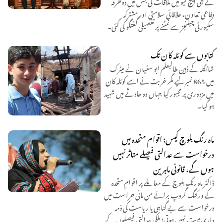
نے جی ایچ کیو میں ملاقات کی جس میں دوطرفہ
دفاعی تعاون، علاقائی سلامتی اور مشترکہ
سکیورٹی چیلنجز سے نمٹنے پر تفصیلی گفتگو کی گئی۔
کتابوں سے کوئلہ کان تک
شانگلہ کے ذہین طالبعلم ابو سفیان نے میٹرک
میں 865 نمبر لیے مگر غربت نے اسے کوئلہ کان
میں مزدوری پر مجبور کیا جہاں وہ حادثے میں شہید
ہو گیا۔
ماہ رنگ بلوچ کیس: اقوام متحدہ میں
درخواست سے عدالتی فیصلے متاثر نہیں
ہوں گے، قانونی ماہرین
ڈاکٹر ماہ رنگ بلوچ کے معاملے پر اقوامِ متحدہ
کے ورکنگ گروپ برائے من مانی حراست میں
درخواست سے بے گناہی یا ریاست کی ذمہ
داری ثابت نہیں ہوتی؛ ملکی عدالتی فیصلوں کے