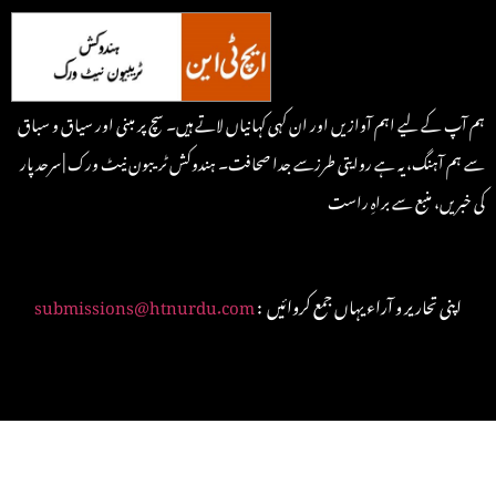
ہم آپ کے لیے اہم آوازیں اور ان کہی کہانیاں لاتے ہیں۔ سچ پر مبنی اور سیاق و سباق
سے ہم آہنگ، یہ ہے روایتی طرزسے جدا صحافت۔ ہندوکش ٹریبون نیٹ ورک | سرحد پار
کی خبریں، منبع سے براہِ راست
: اپنی تحاریر و آراء یہاں جمع کروائیں
submissions@htnurdu.com