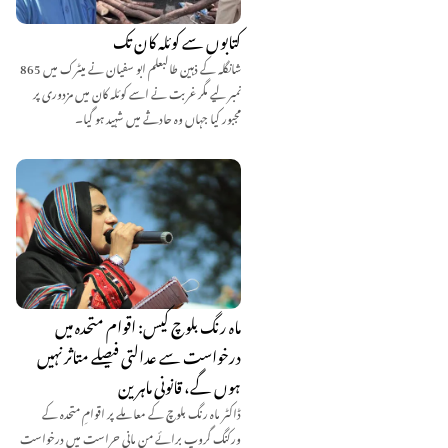
کتابوں سے کوئلہ کان تک
شانگلہ کے ذہین طالبعلم ابو سفیان نے میٹرک میں 865
نمبر لیے مگر غربت نے اسے کوئلہ کان میں مزدوری پر
مجبور کیا جہاں وہ حادثے میں شہید ہو گیا۔
ماہ رنگ بلوچ کیس: اقوام متحدہ میں
درخواست سے عدالتی فیصلے متاثر نہیں
ہوں گے، قانونی ماہرین
ڈاکٹر ماہ رنگ بلوچ کے معاملے پر اقوامِ متحدہ کے
ورکنگ گروپ برائے من مانی حراست میں درخواست