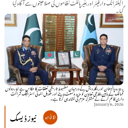
الیکٹرانک وارفیئر اور بغیر پائلٹ نظاموں کی صلاحیتوں سے آگاہ کیا
گیا۔
یہ دورہ پاکستان اور بنگلہ دیش کے درمیان مضبوط تاریخی تعلقات کا عکاس ہے اور دونوں
ممالک کے مابین دفاعی تعاون کو مزید وسعت دینے اور طویل المدتی اسٹریٹجک شراکت
داری قائم کرنے کے مشترکہ عزم کی نشاندہی کرتا ہے۔
January 6, 2026
نیوز ڈیسک