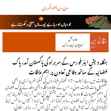
عربی
دری
پښتو
انگریزی
بنگلہ دیش ایئر فورس کے سربراہ کی پاکستان آمد، پاک
فضائیہ کے ساتھ دفاعی تعاون پر اہم ملاقات
ملاقات میں جے ایف-17 تھنڈر طیاروں کی ممکنہ خریداری پر بھی
تفصیلی بات چیت ہوئی۔ اس کے علاوہ بنگلہ دیشی وفد نے پاک فضائیہ
کی اہم تنصیبات کا دورہ کیا، جن میں نیشنل آئی ایس آر اینڈ انٹیگریٹڈ ایئر
آپریشنز سینٹر، پاک فضائیہ سائبر کمانڈ اور نیشنل ایرو اسپیس سائنس اینڈ
ٹیکنالوجی پارک شامل ہیں، جہاں انہیں آئی ایس آر، سائبر، خلائی،