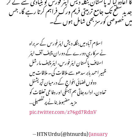
کا اعادہ کیا کہ پاکستان بنگلہ دیش ایئر فورس کو بنیادی سے لے کر
جدید سطح تک جامع تربیتی فریم ورک فراہم کرتا رہے گا، جس
میں خصوصی کورسز بھی شامل ہوں گے۔
اسلام آباد میں بنگلہ دیش ایئر فورس کے سربراہ
نے سرکاری دورے کے دوران چیف آف ایئر
اسٹاف پاکستان ایئر فورس، ایئر چیف مارشل
ظہیر احمد بابر سدھو سے ملاقات کی۔ ملاقات میں
دونوں فضائی افواج کے درمیان آپریشنل
تعاون، ادارہ جاتی ہم آہنگی اور دفاعی تعلقات کو
مزید مضبوط بنانے پر تفصیلی…
pic.twitter.com/z76gd7RdnV
— HTN Urdu (@htnurdu)
January