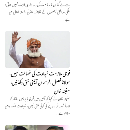
سے بے گناہی یا ریاست کی ذمہ داری ثابت نہیں ہوتی؛
ملکی عدالتی فیصلوں کے خلاف قانونی راستہ اپیل ہی
ہے۔
فوجی ملازمت شہادت کی ضمانت نہیں،
مولانا فضل الرحمان آئینی شق دکھائیں:
سفینہ خان
سفینہ خان نے کہا کہ آئین میں فوج یا پولیس اہلکار کو
لازماً شہید قرار دینے کی کوئی شق نہیں، شہادت ایک دینی
مقام ہے۔