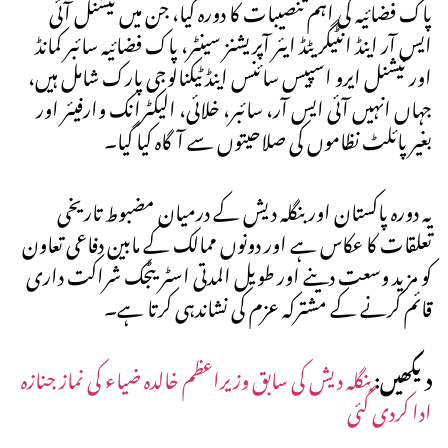
پاک فضائیہ کی اہم تنصیبات کا دورہ کیا، جن میں نیشنل آئی
ایس آر اینڈ انٹیگریٹڈ ایئر آپریشنز سینٹر، پاک فضائیہ سائبر کمانڈ
اور نیشنل ایرو اسپیس سائنس اینڈ ٹیکنالوجی پارک شامل ہیں،
جہاں انہیں آئی ایس آر، سائبر، خلائی، الیکٹرانک وارفیئر اور
بغیر پائلٹ نظاموں کی صلاحیتوں سے آگاہ کیا گیا۔
یہ دورہ پاکستان اور بنگلہ دیش کے درمیان مضبوط تاریخی
تعلقات کا عکاس ہے اور دونوں ممالک کے مابین دفاعی تعاون
کو مزید وسعت دینے اور طویل المدتی اسٹریٹجک شراکت داری
قائم کرنے کے مشترکہ عزم کی نشاندہی کرتا ہے۔
دیکھیں:
بنگلہ دیش کی سابق وزیراعظم خالدہ ضیاء کی نماز جنازہ
ادا کردی گئی