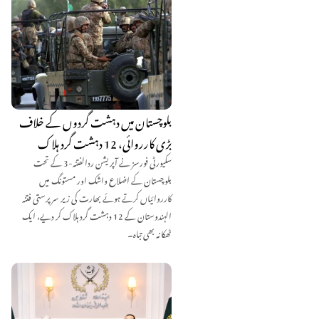
بلوچستان میں دہشت گردوں کے خلاف
بڑی کارروائی، 12 دہشت گرد ہلاک
سکیورٹی فورسز نے آپریشن ردالفتنہ-3 کے تحت
بلوچستان کے اضلاع واشک اور مستونگ میں
کارروائیاں کرتے ہوئے بھارت کی زیر سرپرستی فتنہ
الہندوستان کے 12 دہشت گرد ہلاک کر دیے، ایک
ٹھکانہ بھی تباہ۔