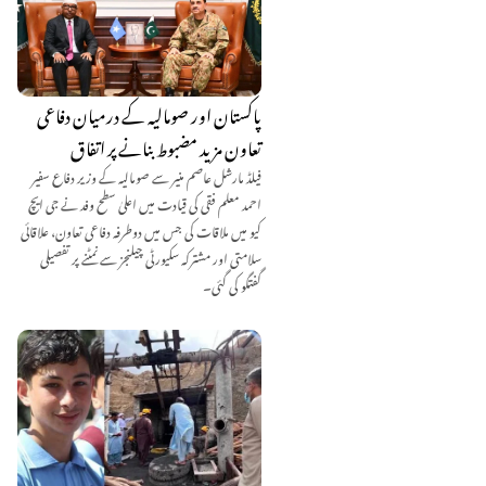
پاکستان اور صومالیہ کے درمیان دفاعی
تعاون مزید مضبوط بنانے پر اتفاق
فیلڈ مارشل عاصم منیر سے صومالیہ کے وزیر دفاع سفیر
احمد معلم فقی کی قیادت میں اعلیٰ سطح وفد نے جی ایچ
کیو میں ملاقات کی جس میں دوطرفہ دفاعی تعاون، علاقائی
سلامتی اور مشترکہ سکیورٹی چیلنجز سے نمٹنے پر تفصیلی
گفتگو کی گئی۔