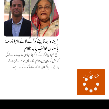
حسینہ واجد کا بیٹے کو آگے لانے کا نیا ڈرامہ:
پاکستان مخالف بیانیہ ناکام
شیخ حسینہ بیٹے کو آگے لا کر نیا سیاسی روپ دھارنے کی
کوشش کر رہی ہیں، تاہم بنگلہ دیشی عوام نے پرانے
بیانیے اور پاکستان مخالف کارڈ کو رد کر دیا ہے۔
مزید لوڈ کریں