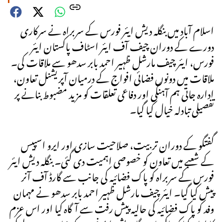
اسلام آباد میں بنگلہ دیش ایئر فورس کے سربراہ نے سرکاری
دورے کے دوران چیف آف ایئر اسٹاف پاکستان ایئر
فورس، ایئر چیف مارشل ظہیر احمد بابر سدھو سے ملاقات کی۔
ملاقات میں دونوں فضائی افواج کے درمیان آپریشنل تعاون،
ادارہ جاتی ہم آہنگی اور دفاعی تعلقات کو مزید مضبوط بنانے پر
تفصیلی تبادلہ خیال کیا گیا۔
گفتگو کے دوران تربیت، صلاحیت سازی اور ایرو اسپیس
کے شعبے میں تعاون کو خصوصی اہمیت دی گئی۔ بنگلہ دیش ایئر
فورس کے سربراہ کو پاک فضائیہ کی جانب سے گارڈ آف آنر
پیش کیا گیا۔ ایئر چیف مارشل ظہیر احمد بابر سدھو نے مہمان
وفد کو پاک فضائیہ کی حالیہ پیش رفت سے آگاہ کیا اور اس عزم