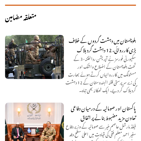
متعلقہ مضامین
بلوچستان میں دہشت گردوں کے خلاف
بڑی کارروائی، 12 دہشت گرد ہلاک
سکیورٹی فورسز نے آپریشن ردالفتنہ-3 کے
تحت بلوچستان کے اضلاع واشک اور
مستونگ میں کارروائیاں کرتے ہوئے بھارت
کی زیر سرپرستی فتنہ الہندوستان کے 12 دہشت
گرد ہلاک کر دیے، ایک ٹھکانہ بھی تباہ۔
پاکستان اور صومالیہ کے درمیان دفاعی
تعاون مزید مضبوط بنانے پر اتفاق
فیلڈ مارشل عاصم منیر سے صومالیہ کے وزیر دفاع
سفیر احمد معلم فقی کی قیادت میں اعلیٰ سطح وفد