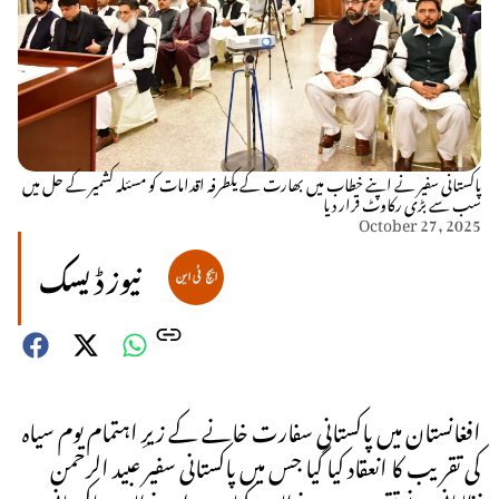
پاکستانی سفیر نے اپنے خطاب میں بھارت کے یکطرفہ اقدامات کو مسئلہ کشمیر کے حل میں
سب سے بڑی رکاوٹ قرار دیا
October 27, 2025
نیوز ڈیسک
افغانستان میں پاکستانی سفارت خانے کے زیرِ اہتمام یوم سیاہ
کی تقریب کا انعقاد کیا گیا جس میں پاکستانی سفیر عبید الرحمن
نظامانی نے تقریب سے خطاب کیا۔ دورانِ خطاب پاکستانی