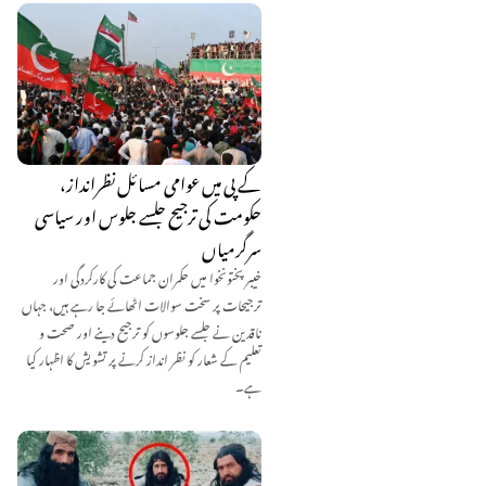
کے پی میں عوامی مسائل نظرانداز،
حکومت کی ترجیح جلسے جلوس اور سیاسی
سرگرمیاں
خیبر پختونخوا میں حکمران جماعت کی کارکردگی اور
ترجیحات پر سخت سوالات اٹھائے جا رہے ہیں، جہاں
ناقدین نے جلسے جلوسوں کو ترجیح دینے اور صحت و
تعلیم کے شعار کو نظر انداز کرنے پر تشویش کا اظہار کیا
ہے۔