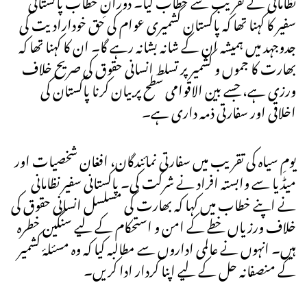
سفیر کا کہنا تھا کہ پاکستان کشمیری عوام کی حق خودارادیت کی
جدوجہد میں ہمیشہ ان کے شانہ بشانہ رہے گا۔ ان کا کہنا تھا کہ
بھارت کا جموں و کشمیر پر تسلط انسانی حقوق کی صریح خلاف
ورزی ہے، جسے بین الاقوامی سطح پر بیان کرنا پاکستان کی
اخلاقی اور سفارتی ذمہ داری ہے۔
یومِ سیاہ کی تقریب میں سفارتی نمائندگان، افغان شخصیات اور
میڈیا سے وابستہ افراد نے شرکت کی۔ پاکستانی سفیر نظامانی
نے اپنے خطاب میں کہا کہ بھارت کی مسلسل انسانی حقوق کی
خلاف ورزیاں خطے کے امن و استحکام کے لیے سنگین خطرہ
ہیں۔ انہوں نے عالمی اداروں سے مطالبہ کیا کہ وہ مسئلۂ کشمیر
کے منصفانہ حل کے لیے اپنا کردار ادا کریں۔