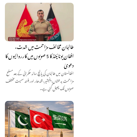
طالبان مخالف مزاحمت میں شدت،
افغان یونائیٹڈ کا 5 صوبوں میں کارروائیوں کا
دعویٰ
افغانستان میں طالبان کی پانچ سالہ حکمرانی کے بعد مسلح
مزاحمت بدخشاں، پنجشیر، قندھار اور ہلمند سمیت مختلف
صوبوں تک پھیل گئی ہے۔