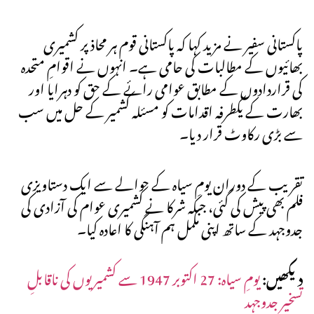
پاکستانی سفیر نے مزید کہا کہ پاکستانی قوم ہر محاذ پر کشمیری
بھائیوں کے مطالبات کی حامی ہے۔ انہوں نے اقوامِ متحدہ
کی قراردادوں کے مطابق عوامی رائے کے حق کو دہرایا اور
بھارت کے یکطرفہ اقدامات کو مسئلہ کشمیر کے حل میں سب
سے بڑی رکاوٹ قرار دیا۔
تقریب کے دوران یومِ سیاہ کے حوالے سے ایک دستاویزی
فلم بھی پیش کی گئی، جبکہ شرکا نے کشمیری عوام کی آزادی کی
جدوجہد کے ساتھ اپنی مکمل ہم آہنگی کا اعادہ کیا۔
دیکھیں:
یومِ سیاہ: 27 اکتوبر 1947 سے کشمیریوں کی ناقابلِ
تسخیر جدوجہد