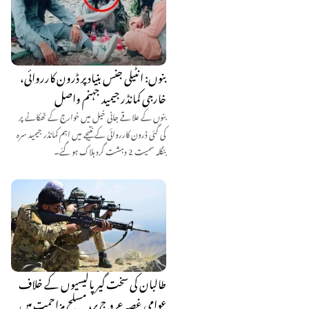
بنوں: انٹیلی جنس بنیاد پر ڈرون کارروائی،
خارجی کمانڈر جیمید جہنم واصل
بنوں کے علاقے جانی خیل میں خوارج کے ٹھکانے پر
کی گئی ڈرون کارروائی کے نتیجے میں اہم کمانڈر جیمید سرہ
بنگلہ سمیت 2 دہشت گرد ہلاک ہو گئے۔
طالبان کی سخت گیر پالیسیوں کے خلاف
عوامی غصہ عروج پر، مسلح مزاحمت میں