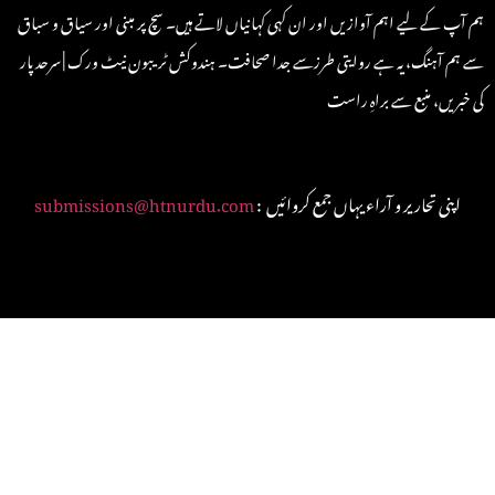
ہم آپ کے لیے اہم آوازیں اور ان کہی کہانیاں لاتے ہیں۔ سچ پر مبنی اور سیاق و سباق
سے ہم آہنگ، یہ ہے روایتی طرزسے جدا صحافت۔ ہندوکش ٹریبون نیٹ ورک | سرحد پار
کی خبریں، منبع سے براہِ راست
: اپنی تحاریر و آراء یہاں جمع کروائیں
submissions@htnurdu.com