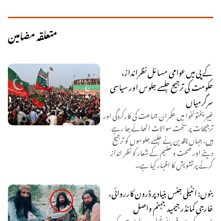
متعلقہ مضامین
کے پی میں عوامی مسائل نظرانداز،
حکومت کی ترجیح جلسے جلوس اور سیاسی
سرگرمیاں
خیبر پختونخوا میں حکمران جماعت کی کارکردگی اور
ترجیحات پر سخت سوالات اٹھائے جا رہے
ہیں، جہاں ناقدین نے جلسے جلوسوں کو ترجیح
دینے اور صحت و تعلیم کے شعار کو نظر انداز
کرنے پر تشویش کا اظہار کیا ہے۔
بنوں: انٹیلی جنس بنیاد پر ڈرون کارروائی،
خارجی کمانڈر جیمید جہنم واصل
بنوں کے علاقے جانی خیل میں خوارج کے