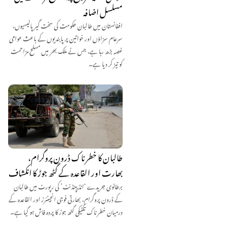
مسلسل اضافہ
افغانستان میں طالبان حکومت کی سخت گیر پالیسیوں،
سرعام سزاؤں اور خواتین پر پابندیوں کے باعث عوامی
غصہ بڑھ رہا ہے، جس نے ملک بھر میں مسلح مزاحمت
کو تیز کر دیا ہے۔
طالبان کا خطرناک ڈرون پروگرام،
بھارت اور القاعدہ کے گٹھ جوڑ کا انکشاف
برطانوی جریدے ‘انڈیپنڈنٹ’ کی رپورٹ میں طالبان
کے ڈرون پروگرام، بھارتی فوجی انجینئرز اور القاعدہ کے
درمیان خطرناک تکنیکی گٹھ جوڑ کا پردہ فاش ہو گیا ہے۔