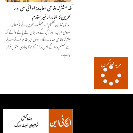
مکہ مشترکہ دفاعی معاہدہ: او آئی سی اور
بحرین کا شاندار خیر مقدم
اسلامی تعاون تنظیم اور مملکتِ بحرین نے پاکستان،
سعودی عرب اور ترکیہ کے درمیان طے پانے والے مکہ
مشترکہ دفاعی معاہدے کا پرجوش خیرمقدم کرتے ہوئے
اسے مسلم دنیا کے امن و استحکام کا بنیادی ستون قرار
دیا ہے۔
مزید لوڈ کریں