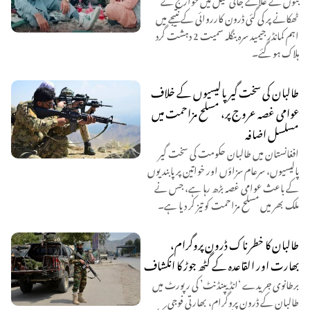
ٹھکانے پر کی گئی ڈرون کارروائی کے نتیجے میں
اہم کمانڈر جیمید سرہ بنگلہ سمیت 2 دہشت گرد
ہلاک ہو گئے۔
طالبان کی سخت گیر پالیسیوں کے خلاف
عوامی غصہ عروج پر، مسلح مزاحمت میں
مسلسل اضافہ
افغانستان میں طالبان حکومت کی سخت گیر
پالیسیوں، سرعام سزاؤں اور خواتین پر پابندیوں
کے باعث عوامی غصہ بڑھ رہا ہے، جس نے
ملک بھر میں مسلح مزاحمت کو تیز کر دیا ہے۔
طالبان کا خطرناک ڈرون پروگرام،
بھارت اور القاعدہ کے گٹھ جوڑ کا انکشاف
برطانوی جریدے ‘انڈیپنڈنٹ’ کی رپورٹ میں
طالبان کے ڈرون پروگرام، بھارتی فوجی