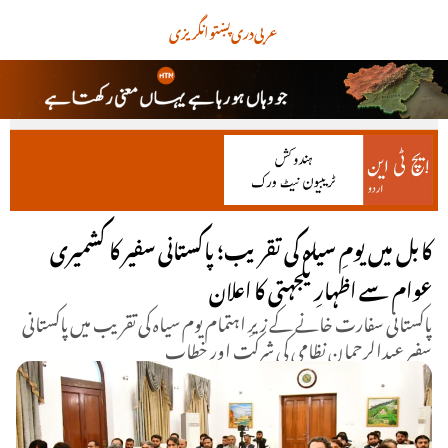
عربی
دری
پښتو
انگریزی
کابل میں یومِ سیاہ کی تقریب؛ پاکستانی سفیر کا کشمیری
عوام سے اظہارِ یکجہتی کا اعلان
پاکستانی سفارت خانے کے زیرِ اہتمام یوم سیاہ کی تقریب میں پاکستانی
سفیر عبدالرحمان نظامی کی شرکت اور خطاب