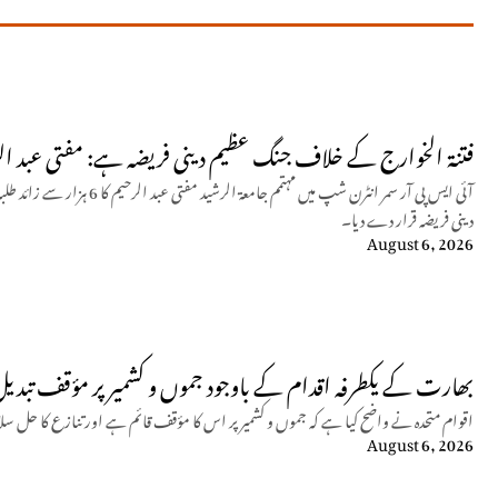
فتنۃ الخوارج کے خلاف جنگ عظیم دینی فریضہ ہے: مفتی عبد ال
آئی ایس پی آر سمر انٹرن شپ میں م
دینی فریضہ قرار دے دیا۔
August 6, 2026
بھارت کے یکطرفہ اقدام کے باوجود جموں و کشمیر پر مؤقف تبدیل 
اقوام متحدہ نے واضح کیا ہے کہ جموں و کشمیر پر اس کا مؤقف قائم ہے اور تنازع کا حل سل
August 6, 2026