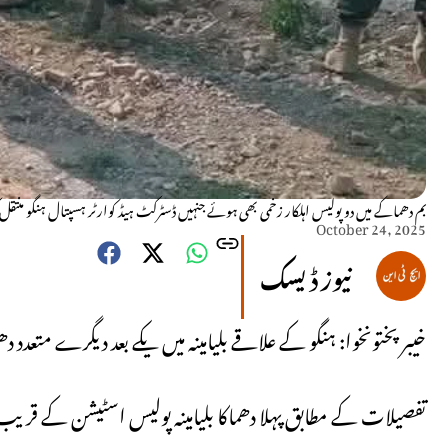
بم دھماکے میں دو پولیس اہلکار زخمی بھی ہوئے جنہیں ڈسٹرکٹ ہیڈ کوارٹر ہسپتال ہنگو منتقل کی
October 24, 2025
نیوز ڈیسک
خیبر پختونخوا: ہنگو کے علاقے بلیامینہ میں یکے بعد دیگرے متع
تفصیلات کے مطابق پہلا دھماکا بلیامینہ پولیس اسٹیشن کے قریب ہ