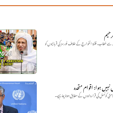
رحیم
ہتمم جامعۃ الرشید مفتی عبد الرحیم کا 6 ہزار سے زائد طلبہ سے خطاب، فتنۃ الخوارج کے خلاف فورسز کی قربانیوں کو
نہیں ہوا: اقوام متحدہ
امتی کونسل کی قراردادوں کے مطابق ہونا چاہیے۔