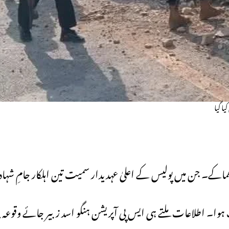
ا گیا
دد دھماکے۔ جن میں پولیس کے اعلیٰ عہدیدار سمیت تین اہلکار جامِ 
وا۔ اطلاعات ملتے ہی ایس پی آپریشن ہنگو اسد زبیر جائے وقوعہ پر پ