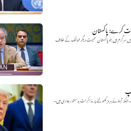
دامات کرے: پاکستان
نظیمیں سرگرم ہیں جو پاکستان سمیت دیگر ممالک کے خلاف
مپ
ے، جبکہ آبنائے ہرمز کھولنے پر مذاکرات بدستور جاری ہیں۔