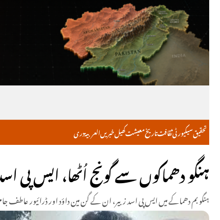
تحقیق
سیکیورٹی
ثقافت
تاریخ
معیشت
کھیل
خبریں
العربية
دری
ہنگو دھماکوں سے گونج اُٹھا، ایس پی اس
ہنگو بم دھماکے میں ایس پی اسد زبیر، ان کے گن مین داؤد اور ڈرائیور عاطف ج