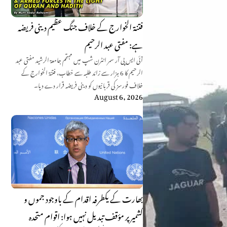
فتنۃ الخوارج کے خلاف جنگ عظیم دینی فریضہ
ہے: مفتی عبد الرحیم
آئی ایس پی آر سمر انٹرن شپ میں مہتمم جامعۃ الرشید مفتی عبد
الرحیم کا 6 ہزار سے زائد طلبہ سے خطاب، فتنۃ الخوارج کے
خلاف فورسز کی قربانیوں کو دینی فریضہ قرار دے دیا۔
August 6, 2026
بھارت کے یکطرفہ اقدام کے باوجود جموں و
کشمیر پر مؤقف تبدیل نہیں ہوا: اقوام متحدہ