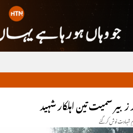
د زبیر سمیت تین اہلکار شہید
امِ شہادت نوش کرگئے