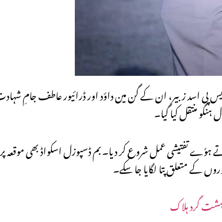
یس پی اسد زبیر، ان کے گن مین داؤد اور ڈرائیور عاطف جامِ شہادت
ہنگو منتقل کیا گیا۔
وٗے تفتیشی عمل شروع کر دیا۔ بم ڈسپوزل اسکواڈ بھی موقعہ پر پہنچ
وں کے متعلق پتا لگایا جا سکے۔