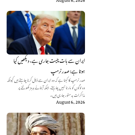
ایران سے بات چیت جاری ہے، دیکھیں کیا
ہوتا ہے: صدر ٹرمپ
صدر ٹرمپ کا کہنا ہے کہ وہ ایران سے ڈیل کرنا چاہتے ہیں کیونکہ
وہ لوگوں کو مارنا نہیں چاہتے، جبکہ آبنائے ہرمز کھولنے پر
مذاکرات بدستور جاری ہیں۔
August 6, 2026