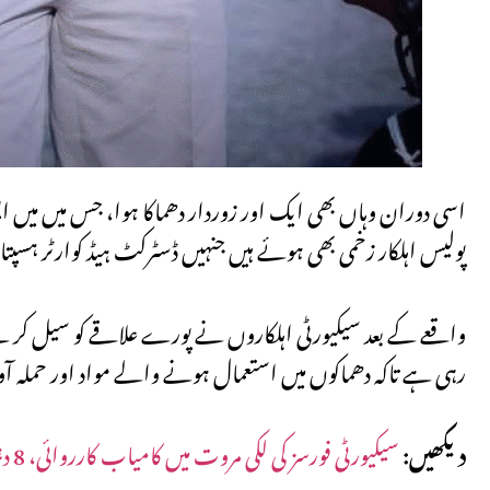
اسی دوران وہاں بھی ایک اور زوردار دھماکا ہوا، جس میں میں ا
پولیس اہلکار زخمی بھی ہوئے ہیں جنہیں ڈسٹرکٹ ہیڈ کوارٹر ہسپتال 
واقعے کے بعد سیکیورٹی اہلکاروں نے پورے علاقے کو سیل کر تے ہ
رہی ہے تاکہ دھماکوں میں استعمال ہونے والے مواد اور حملہ آور
دیکھیں:
سیکیورٹی فورسز کی لکی مروت میں کامیاب کارروائی، 8 دہشت گرد ہلاک