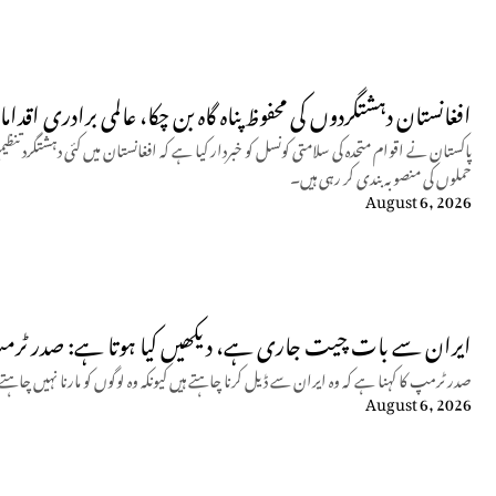
افغانستان دہشتگردوں کی محفوظ پناہ گاہ بن چکا، عالمی برادری اق
پاکستان نے اقوام متحدہ کی سلامتی کونسل کو خبردار کیا ہے کہ افغانستان میں کئی دہشتگرد ت
حملوں کی منصوبہ بندی کر رہی ہیں۔
August 6, 2026
ایران سے بات چیت جاری ہے، دیکھیں کیا ہوتا ہے: صدر ٹر
صدر ٹرمپ کا کہنا ہے کہ وہ ایران سے ڈیل کرنا چاہتے ہیں کیونکہ وہ لوگوں کو مارنا نہیں چاہت
August 6, 2026