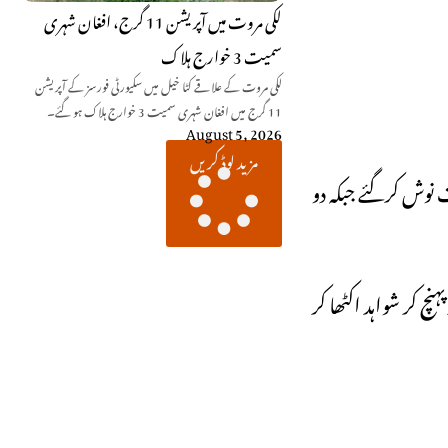
لکی مروت میں آپریشن 11 گرج، افغان شہری
سمیت 3 خوارج ہلاک
لکی مروت کے علاقے کٹا خیل میں سکیورٹی فورسز کے آپریشن
11 گرج میں افغان شہری سمیت 3 خوارج ہلاک ہو گئے۔
August 5, 2026
مزید لوڈ کریں
 نوش کرگئے جبکہ دو
 کر شواہد اکٹھا کر