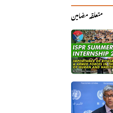
متعلقہ مضامین