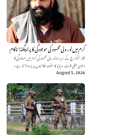
کرم میں نور ولی محسود کی موجودگی کا پراپیگنڈا ناکام
فتنہ الخوارج کے سربراہ نور ولی محسود کی کرم میں موجودگی کا
دعویٰ جعلی ثابت، ویڈیو کا مقصد ناکامیوں پر پردہ ڈالنا ہے۔
August 5, 2026