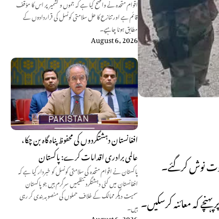
اقوام متحدہ نے واضح کیا ہے کہ جموں و کشمیر پر اس کا مؤقف
قائم ہے اور تنازع کا حل سلامتی کونسل کی قراردادوں کے
مطابق ہونا چاہیے۔
August 6, 2026
افغانستان دہشتگردوں کی محفوظ پناہ گاہ بن چکا،
عالمی برادری اقدامات کرے: پاکستان
شہادت نوش کرگئے۔
پاکستان نے اقوام متحدہ کی سلامتی کونسل کو خبردار کیا ہے کہ
افغانستان میں کئی دہشتگرد تنظیمیں سرگرم ہیں جو پاکستان
سمیت دیگر ممالک کے خلاف حملوں کی منصوبہ بندی کر رہی
ہنچے کہ معائنہ کرسکیں۔
ہیں۔
August 6, 2026