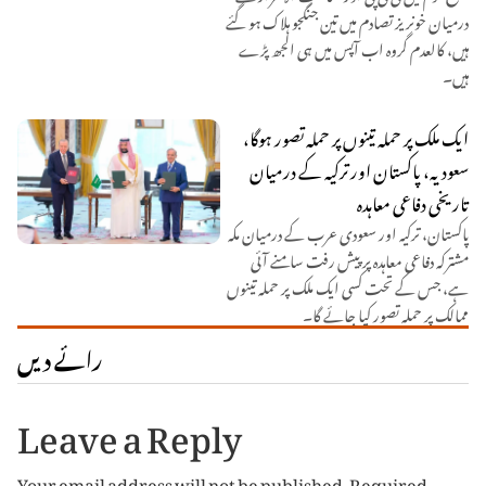
درمیان خونریز تصادم میں تین جنگجو ہلاک ہو گئے
ہیں، کالعدم گروہ اب آپس میں ہی الجھ پڑے
ہیں۔
ایک ملک پر حملہ تینوں پر حملہ تصور ہوگا،
سعودیہ، پاکستان اور ترکیہ کے درمیان
تاریخی دفاعی معاہدہ
پاکستان، ترکیہ اور سعودی عرب کے درمیان مکہ
مشترکہ دفاعی معاہدہ پر پیش رفت سامنے آئی
ہے، جس کے تحت کسی ایک ملک پر حملہ تینوں
ممالک پر حملہ تصور کیا جائے گا۔
رائے دیں
Leave a Reply
Your email address will not be published.
Required