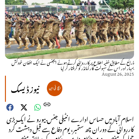
ذرائع کے مطابق خفیہ اطلاع پر کارروائی کرتے ہوئے ایجنسی نے ایک افغان خودکش
بمبار اور اس کے سہولت کار کمانڈر کو گرفتار کر لیا
August 26, 2025
نیوز ڈیسک
اسلام آباد میں حساس ادارے انٹیلی جنس بیورو نے ایک بڑی
کارروائی کے دوران چھ ستمبر، یوم دفاع سے قبل دہشت گرد
حملے کی منصوبہ بندی ناکام بنا دی۔ حکام کے مطابق منصوبہ