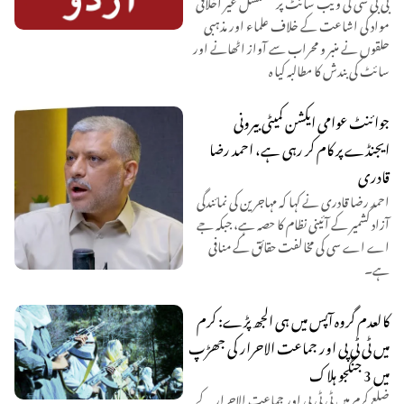
بی بی سی کی ویب سائٹ پر مسلسل غیر اخلاقی
مواد کی اشاعت کے خلاف علماء اور مذہبی
حلقوں نے منبر و محراب سے آواز اٹھانے اور
سائٹ کی بندش کا مطالبہ کیا ہ
جوائنٹ عوامی ایکشن کمیٹی بیرونی
ایجنڈے پر کام کر رہی ہے، احمد رضا
قادری
احمد رضا قادری نے کہا کہ مہاجرین کی نمائندگی
آزاد کشمیر کے آئینی نظام کا حصہ ہے، جبکہ جے
اے اے سی کی مخالفت حقائق کے منافی
ہے۔
کالعدم گروہ آپس میں ہی الجھ پڑے: کرم
میں ٹی ٹی پی اور جماعت الاحرار کی جھڑپ
میں 3 جنگجو ہلاک
ضلع کرم میں ٹی ٹی پی اور جماعت الاحرار کے