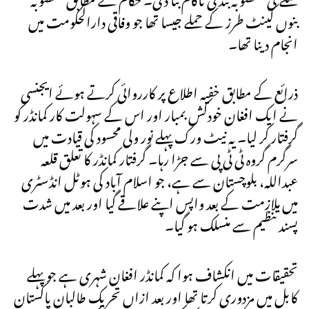
بنوں کینٹ طرز کے حملے جیسا تھا جو وفاقی دارالحکومت میں
انجام دینا تھا۔
ذرائع کے مطابق خفیہ اطلاع پر کارروائی کرتے ہوئے ایجنسی
نے ایک افغان خودکش بمبار اور اس کے سہولت کار کمانڈر کو
گرفتار کر لیا۔ یہ نیٹ ورک پہلے نور ولی محسود کی قیادت میں
سرگرم گروہ ٹی ٹی پی سے جڑا رہا۔ گرفتار کمانڈر کا تعلق قلعہ
عبداللہ، بلوچستان سے ہے، جو اسلام آباد کی ہوٹل انڈسٹری
میں ملازمت کے بعد واپس اپنے علاقے گیا اور بعد میں شدت
پسند تنظیم سے منسلک ہو گیا۔
تحقیقات میں انکشاف ہوا کہ کمانڈر افغان شہری ہے جو پہلے
کابل میں مزدوری کرتا تھا اور بعد ازاں تحریک طالبان پاکستان