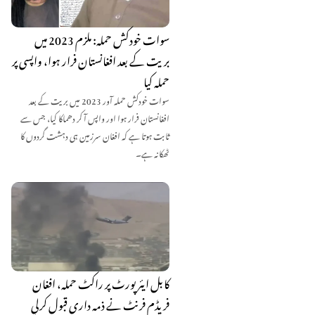
سوات خودکش حملہ: ملزم 2023 میں
بریت کے بعد افغانستان فرار ہوا، واپسی پر
حملہ کیا
سوات خودکش حملہ آور 2023 میں بریت کے بعد
افغانستان فرار ہوا اور واپس آ کر دھماکا کیا، جس سے
ثابت ہوتا ہے کہ افغان سرزمین ہی دہشت گردوں کا
ٹھکانہ ہے۔
کابل ایئرپورٹ پر راکٹ حملہ، افغان
فریڈم فرنٹ نے ذمہ داری قبول کرلی