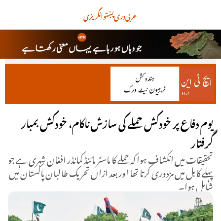
عربی
دری
پښتو
انگریزی
یوم دفاع پر خودکش حملے کی سازش ناکام، خودکش بمبار
گرفتار
تحقیقات میں انکشاف ہوا کہ حملے کا ماسٹر مائنڈ کمانڈر افغان شہری ہے جو
پہلے کابل میں مزدوری کرتا تھا اور بعد ازاں تحریک طالبان پاکستان میں
شامل ہوا۔