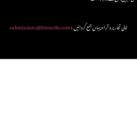
: اپنی تحاریر و آراء یہاں جمع کروائیں
submissions@htnurdu.com