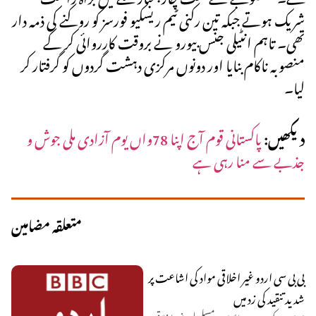
شریک ہوتے جبکہ تین رکنی ٹیم ریسکیو فورسز کو روکنے کی ذمہ دار
تھی۔ تاہم انٹیلی جنس بیورو نے بروقت کارروائی کر کے
منصوبہ ناکام بنایا اور دونوں مرکزی دہشت گردوں کو گرفتار کر
لیا۔
دیکھیں:
پاکستانی قوم آج اپنا 78واں یوم آزادی ملی جوش و
جذبے سے منا رہی ہے
متعلقہ مضامین
بی بی سی اردو غیر اخلاقی مواد کی اشاعت پر
شدید تنقید کی زد میں