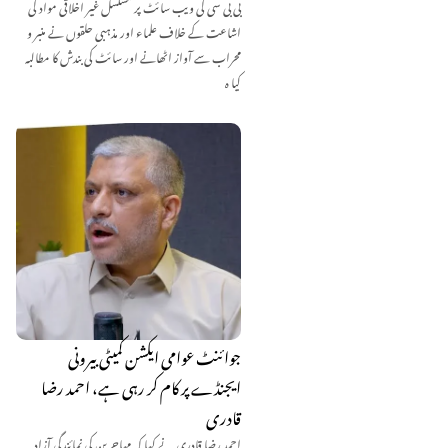
بی بی سی کی ویب سائٹ پر مسلسل غیر اخلاقی مواد کی
اشاعت کے خلاف علماء اور مذہبی حلقوں نے منبر و
محراب سے آواز اٹھانے اور سائٹ کی بندش کا مطالبہ
کیا ہ
جوائنٹ عوامی ایکشن کمیٹی بیرونی
ایجنڈے پر کام کر رہی ہے، احمد رضا
قادری
احمد رضا قادری نے کہا کہ مہاجرین کی نمائندگی آزاد