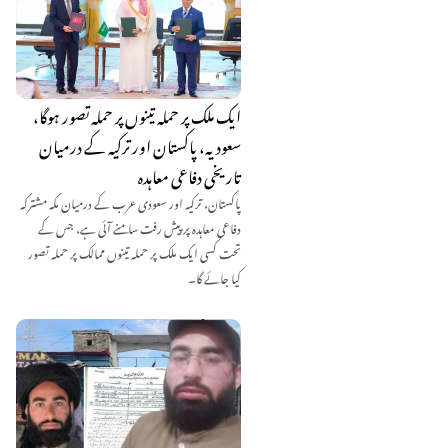
ایک ملک پر حملہ تینوں پر حملہ تصور ہوگا،
سعودیہ، پاکستان اور ترکیہ کے درمیان
تاریخی دفاعی معاہدہ
پاکستان، ترکیہ اور سعودی عرب کے درمیان مکہ مشترکہ
دفاعی معاہدہ پر پیش رفت سامنے آئی ہے، جس کے
تحت کسی ایک ملک پر حملہ تینوں ممالک پر حملہ تصور
کیا جائے گا۔