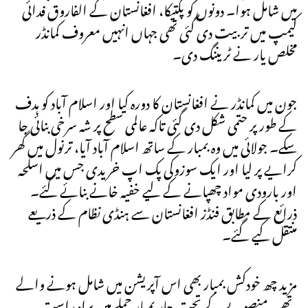
میں شامل ہوا۔ دونوں کو پکتیکا، افغانستان کے الفاروق فدائی
کیمپ میں تربیت دی گئی تھی جہاں انہیں معروف کمانڈر
مخلص یار نے ٹریننگ دی۔
جون میں کمانڈر نے افغانستان کا دورہ کیا اور اسلام آباد کو ہدف
کے طور پر حتمی شکل دی گئی تاکہ عالمی سطح پر شہ سرخی بنائی جا
سکے۔ جولائی میں وہ بمبار کے ساتھ اسلام آباد آیا، ترنول میں گھر
کرایے پر لیا اور ایک سوزوکی پک اپ خریدی جس میں اسلحہ
اور بارودی مواد چھپانے کے لیے خفیہ خانے بنائے گئے۔
ذرائع کے مطابق فنڈز افغانستان سے ہنڈی نظام کے ذریعے
منتقل کیے گئے۔
مزید چھ خودکش بمبار بھی اس آپریشن میں شامل ہونے والے
تھے۔ منصوبے کے تحت چار بمبار حملے میں براہ راست