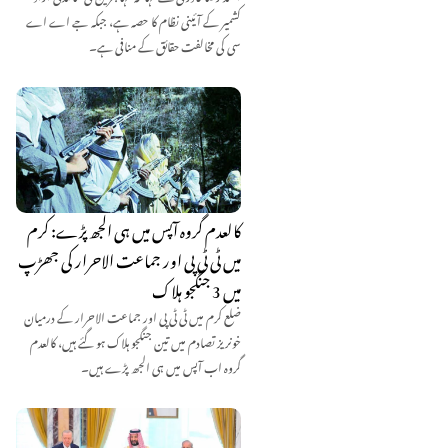
کشمیر کے آئینی نظام کا حصہ ہے، جبکہ جے اے اے
سی کی مخالفت حقائق کے منافی ہے۔
کالعدم گروہ آپس میں ہی الجھ پڑے: کرم
میں ٹی ٹی پی اور جماعت الاحرار کی جھڑپ
میں 3 جنگجو ہلاک
ضلع کرم میں ٹی ٹی پی اور جماعت الاحرار کے درمیان
خونریز تصادم میں تین جنگجو ہلاک ہو گئے ہیں، کالعدم
گروہ اب آپس میں ہی الجھ پڑے ہیں۔