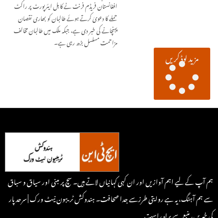
افغانستان فریڈم فرنٹ نے کابل ایئرپورٹ پر راکٹ
حملے کا دعویٰ کرتے ہوئے طالبان کو بھاری نقصان
پہنچانے کی خبر دی ہے، جبکہ ملک میں طالبان مخالف
مزاحمت مسلسل بڑھ رہی ہے۔
مزید لوڈ کریں
ہم آپ کے لیے اہم آوازیں اور ان کہی کہانیاں لاتے ہیں۔ سچ پر مبنی اور سیاق و سباق
سے ہم آہنگ، یہ ہے روایتی طرزسے جدا صحافت۔ ہندوکش ٹریبون نیٹ ورک | سرحد پار
کی خبریں، منبع سے براہِ راست