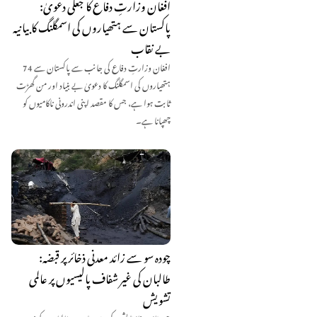
افغان وزارتِ دفاع کا جعلی دعویٰ:
پاکستان سے ہتھیاروں کی اسمگلنگ کا بیانیہ
بے نقاب
افغان وزارتِ دفاع کی جانب سے پاکستان سے 74
ہتھیاروں کی اسمگلنگ کا دعویٰ بے بنیاد اور من گھڑت
ثابت ہوا ہے، جس کا مقصد اپنی اندرونی ناکامیوں کو
چھپانا ہے۔
چودہ سو سے زائد معدنی ذخائر پر قبضہ:
طالبان کی غیر شفاف پالیسیوں پر عالمی
تشویش
جیمز ٹاؤن فاؤنڈیشن کی رپورٹ میں طالبان کے زیرِ