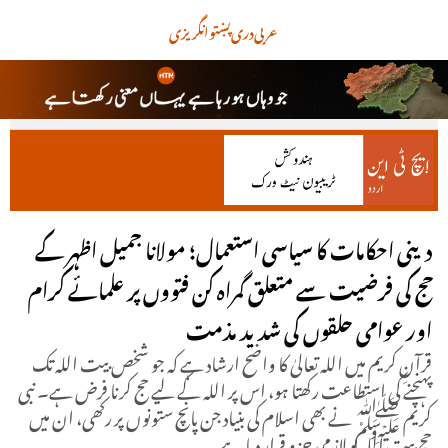
عربی
دری
پښتو
انگریزی
دینی احکامات کا سیاسی استعمال؛ مولانا جمیل اظہر کے
حج کی فرضیت سے متعلق گمراہ کن فتووں پر علمائے کرام
اور عوامی حلقوں کی شدید مذمت
قرآنِ کریم میں اللہ تعالیٰ کا واضح ارشاد ہے کہ جو شخص بیت اللہ تک
پہنچنے کی استطاعت رکھتا ہو، اس پر اللہ کے لیے حج کرنا فرض ہے۔ نبی
کریم ﷺ نے بھی اسلام کی بنیاد جن پانچ ستونوں پر رکھی، ان میں
حج بیت اللہ کو لازمی جزو قرار دیا ہے۔