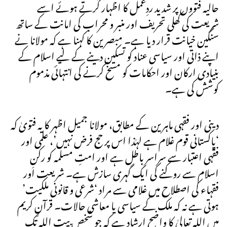
حالیہ فتووں پر شدید ردِعمل کا اظہار کرتے ہوئے اسے
شریعت کی کھلی تحریف اور منبر و محراب کی امانت کے ساتھ
سنگین خیانت قرار دیا ہے۔ مبصرین کا کہنا ہے کہ مولانا نے
اپنے ذاتی اور سیاسی عناد کو تسکین دینے کے لیے اسلام کے
بنیادی ارکان اور احکامات کو مسخ کرنے کی انتہائی مذموم
کوشش کی ہے۔
دینی اور فقہی ماہرین کے مطابق، مولانا جمیل اظہر کا یہ فتویٰ کہ
‘پاکستانی قوم غلام ہے لہٰذا اس پر حج فرض نہیں’، علمی اور
فقہی اعتبار سے سراسر باطل ہے اور امتِ مسلمہ کو رکنِ
اسلام سے روکنے کی ایک گہری سازش ہے۔ شریعت اور
فقہاء کی اصطلاح میں غلامی سے مراد ‘شرعی و قانونی ملکیت’
ہوتی ہے نہ کہ ملک کے سیاسی یا معاشی حالات۔ قرآنِ کریم
میں اللہ تعالیٰ کا واضح ارشاد ہے کہ جو شخص بیت اللہ تک