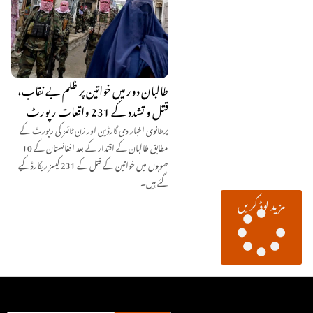
طالبان دور میں خواتین پر ظلم بے نقاب،
قتل و تشدد کے 231 واقعات رپورٹ
برطانوی اخبار دی گارڈین اور زن ٹائمز کی رپورٹ کے
مطابق طالبان کے اقتدار کے بعد افغانستان کے 10
صوبوں میں خواتین کے قتل کے 231 کیسز ریکارڈ کیے
گئے ہیں۔
مزید لوڈ کریں