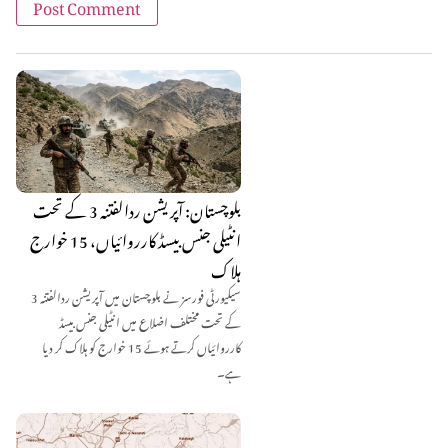
بلوچستان: آپریشن ردالفتنہ 3 کے تحت
انٹیلی جنس بیسڈ کارروائیاں، 15 خوارج
ہلاک
سیکیورٹی فورسز نے بلوچستان میں آپریشن ردالفتنہ 3
کے تحت مختلف اضلاع میں انٹیلی جنس بیسڈ
کارروائیاں کرتے ہوئے 15 خوارج کو ہلاک کر دیا
ہے۔