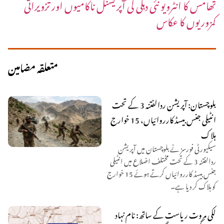
تھامس کا انٹرویو نئی دہلی کی آپریشنل ناکامیوں اور تزویراتی
کمزوریوں کا عکاس
متعلقہ مضامین
بلوچستان: آپریشن ردالفتنہ 3 کے تحت
انٹیلی جنس بیسڈ کارروائیاں، 15 خوارج
ہلاک
سیکیورٹی فورسز نے بلوچستان میں آپریشن
ردالفتنہ 3 کے تحت مختلف اضلاع میں انٹیلی
جنس بیسڈ کارروائیاں کرتے ہوئے 15 خوارج
کو ہلاک کر دیا ہے۔
لکی مروت ریاست کے ساتھ: نام نہاد