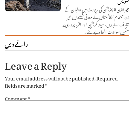
تشویش
جیمز ٹاؤن فاؤنڈیشن کی رپورٹ میں طالبان کے
زیرِ انتظام افغانستان کے معدنی شعبے میں غیر
شفاف معاہدوں، مبینہ کرپشن اور اقربا پروری پر
سنگین سوالات اٹھا دیے گئے۔
رائے دیں
Leave a Reply
Your email address will not be published.
Required
fields are marked
*
Comment
*