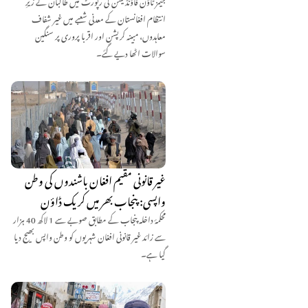
انتظام افغانستان کے معدنی شعبے میں غیر شفاف
معاہدوں، مبینہ کرپشن اور اقربا پروری پر سنگین
سوالات اٹھا دیے گئے۔
غیر قانونی مقیم افغان باشندوں کی وطن
واپسی: پنجاب بھر میں کریک ڈاؤن
محکمۂ داخلہ پنجاب کے مطابق صوبے سے 1 لاکھ 40 ہزار
سے زائد غیر قانونی افغان شہریوں کو وطن واپس بھیج دیا
گیا ہے۔