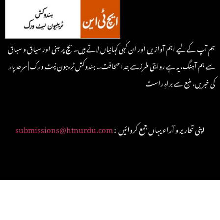
ہم آپ کے لیے اہم آوازیں اور ان کہی کہانیاں لاتے ہیں۔ سچ پر مبنی اور سیاق و سباق
سے ہم آہنگ، یہ ہے روایتی طرزسے جدا صحافت۔ ہندوکش ٹریبون نیٹ ورک | سرحد پار
کی خبریں، منبع سے براہِ راست
: اپنی تحاریر و آراء یہاں جمع کروائیں
submissions@htnurdu.com