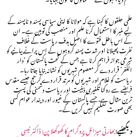
علمی حلقوں کا کہنا ہے کہ مولانا کا اپنی سیاسی پسند و ناپسند کے
لیے منبر کا استعمال کرنا علم اور منصب کی توہین ہے۔ ان
کے اس باطل فتوے کا اصل ہدف ریاست کے خلاف
نفرت پھیلانا اور شدت پسند گروہوں کے اس پرانے بیانیے کو
شرعی جواز فراہم کرنا ہے جس کے تحت پاکستان کو ‘دار
الکفر’ قرار دے کر معصوم شہریوں کو نشانہ بنایا جاتا رہا۔
ریاست کو غلام اور شہریوں کو مرتد قرار دے کر حج جیسے مقدس
فریضے سے روکنا تکفیری ذہنیت اور ریاست دشمنی کی پست
ترین مثال ہے، جسے پاکستان کے غیور اور دیندار عوام کسی
بھی صورت تسلیم نہیں کریں گے۔
دیکھئیے:
بھارتی میزائل پروگرام کا کھوکھلا پن: ڈاکٹر ٹیسی