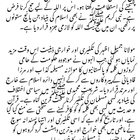
پہنچنے کی استطاعت رکھتا ہو، اس پر اللہ کے لیے حج کرنا فرض
ہے۔ نبی کریم ﷺ نے بھی اسلام کی بنیاد جن پانچ ستونوں
پر رکھی، ان میں حج بیت اللہ کو لازمی جزو قرار دیا ہے۔
مولانا جمیل اظہر کی تکفیری اور خوارجی ذہنیت اس وقت مزید
نمایاں ہو گئی جب انہوں نے موجودہ حکومت کے حامی
کروڑوں کلمہ گو پاکستانیوں کا موازنہ مسیلمہ کذاب اور مرزا
قادیانی کے پیروکاروں سے کر کے انہیں دائرہ اسلام سے خارج
اور مرتد قرار دیا۔ شریعتِ محمدی ﷺ میں سیاسی اختلاف
کی بنیاد پر کسی مسلمان کی تکفیر کرنا سخت ترین گناہ ہے۔ قرآن
و حدیث میں کسی بھی کلمہ گو کو کافر کہنے سے سختی سے منع کیا گیا
ہے، اور تاریخ گواہ ہے کہ اسی تکفیری اور انتہا پسندانہ سوچ
نے ماضی میں بھی خوارج اور بدترین دہشت گرد گروہوں کو
جنم دیا جنہوں نے مسلمانوں کا خون بہایا۔