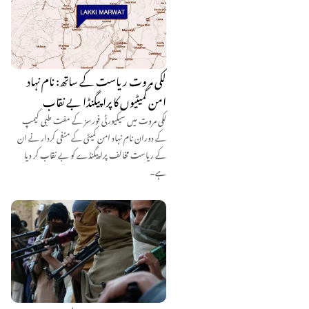
لکی مروت ریاست کے ساتھ: نام نہاد
امن کمیٹیوں کا پراپیگنڈا بے نقاب
لکی مروت میں سیکیورٹی فورسز کے مفت طبی کیمپ
کے دوران نام نہاد امن کمیٹی کے منفی کردار نے ان
کے ریاست مخالف پراپیگنڈے کو بے نقاب کر دیا
ہے۔