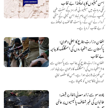
امن کمیٹیوں کا پراپیگنڈا بے نقاب
لکی مروت میں سیکیورٹی فورسز کے مفت طبی
کیمپ کے دوران نام نہاد امن کمیٹی کے منفی
کردار نے ان کے ریاست مخالف پراپیگنڈے
کو بے نقاب کر دیا ہے۔
افغان وزارتِ دفاع کا جعلی دعویٰ:
پاکستان سے ہتھیاروں کی اسمگلنگ کا بیانیہ
بے نقاب
افغان وزارتِ دفاع کی جانب سے پاکستان سے
74 ہتھیاروں کی اسمگلنگ کا دعویٰ بے بنیاد اور
من گھڑت ثابت ہوا ہے، جس کا مقصد اپنی
اندرونی ناکامیوں کو چھپانا ہے۔
چودہ سو سے زائد معدنی ذخائر پر قبضہ:
طالبان کی غیر شفاف پالیسیوں پر عالمی