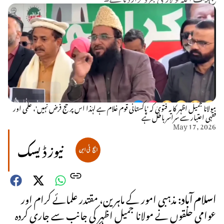
مولانا جمیل اظہر کا یہ فتویٰ کہ 'پاکستانی قوم غلام ہے لہٰذا اس پر حج فرض نہیں'، علمی اور
فقہی اعتبار سے سراسر باطل ہے
May 17, 2026
نیوز ڈیسک
اسلام آباد:
مذہبی امور کے ماہرین، مقتدر علمائے کرام اور
عوامی حلقوں نے مولانا جمیل اظہر کی جانب سے جاری کردہ