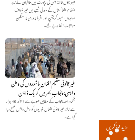
جیمز ٹاؤن فاؤنڈیشن کی رپورٹ میں طالبان کے زیرِ
انتظام افغانستان کے معدنی شعبے میں غیر شفاف
معاہدوں، مبینہ کرپشن اور اقربا پروری پر سنگین
سوالات اٹھا دیے گئے۔
غیر قانونی مقیم افغان باشندوں کی وطن
واپسی: پنجاب بھر میں کریک ڈاؤن
محکمۂ داخلہ پنجاب کے مطابق صوبے سے 1 لاکھ 40 ہزار
سے زائد غیر قانونی افغان شہریوں کو وطن واپس بھیج دیا
گیا ہے۔
مزید لوڈ کریں