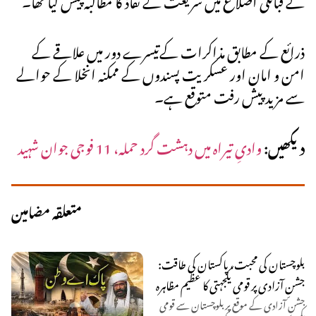
ذرائع کے مطابق مذاکرات کےتیسرے دور میں علاقے کے
امن و امان اور عسکریت پسندوں کے ممکنہ انخلا کے حوالے
سے مزید پیش رفت متوقع ہے۔
دیکھیں:
وادیِ تیراہ میں دہشت گرد حملہ، 11 فوجی جوان شہید
متعلقہ مضامین
بلوچستان کی محبت، پاکستان کی طاقت:
جشنِ آزادی پر قومی یکجہتی کا عظیم مظاہرہ
جشنِ آزادی کے موقع پر بلوچستان سے قومی