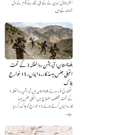
اختر چنال زہری کے نئے ملّی نغمے نے قوم کے دل
جیت لیے ہیں
بلوچستان: آپریشن ردالفتنہ 3 کے تحت
انٹیلی جنس بیسڈ کارروائیاں، 15 خوارج
ہلاک
سیکیورٹی فورسز نے بلوچستان میں آپریشن ردالفتنہ 3
کے تحت مختلف اضلاع میں انٹیلی جنس بیسڈ
کارروائیاں کرتے ہوئے 15 خوارج کو ہلاک کر دیا
ہے۔