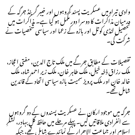
وادی تیراہ میں عسکریت پسند گروہوں اور خیبر گرینڈ جرگہ کے
درمیان مذاکرات کا دوسرا دور مکمل ہو گیا ہے۔ مذاکرات میں
تحصیل لنڈی کوتل اور باڑہ کے زعما اور سیاسی شخصیات نے
شرکت کی۔
تفصیلات کے مطابق جرگے میں ملک تاج الدین، مفتی اعجاز،
ملک رزاق ذخہ خیل، ملک طاہر خان، ملک زیر احمد شاہ، ملک
خالد خان اور ملک پرویز سمیت باڑہ سیاسی اتحاد کے قائدین
شامل تھے۔
جرگہ میں موجود ارکان نے عسکریت پسندوں کے دو گروہوں
سے انفرادی ملاقاتیں کیں۔ پہلے مرحلے میں حافظ گل بہادر، لشکرِ
اسلام اور جماعت الاحرار کے نمائندے شامل تھے، جبکہ