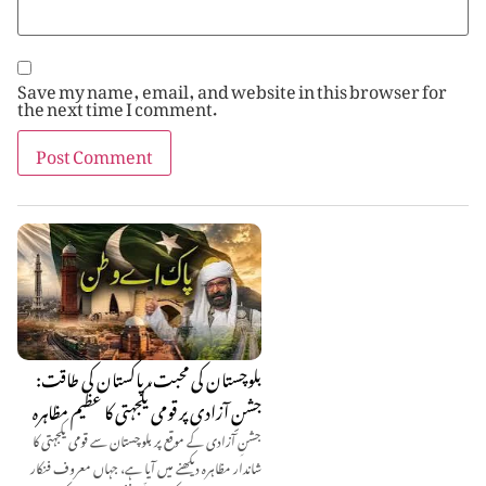
Save my name, email, and website in this browser for
the next time I comment.
بلوچستان کی محبت، پاکستان کی طاقت:
جشنِ آزادی پر قومی یکجہتی کا عظیم مظاہرہ
جشنِ آزادی کے موقع پر بلوچستان سے قومی یکجہتی کا
شاندار مظاہرہ دیکھنے میں آیا ہے، جہاں معروف فنکار