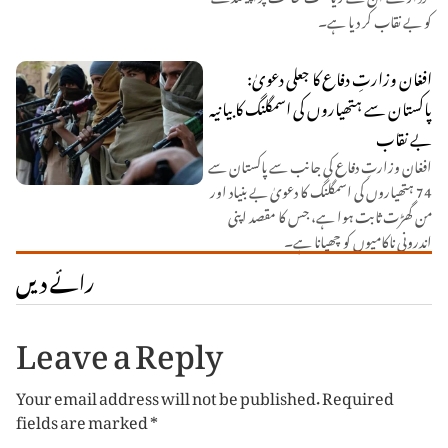
کو بے نقاب کر دیا ہے۔
افغان وزارتِ دفاع کا جعلی دعویٰ:
پاکستان سے ہتھیاروں کی اسمگلنگ کا بیانیہ
بے نقاب
افغان وزارتِ دفاع کی جانب سے پاکستان سے
74 ہتھیاروں کی اسمگلنگ کا دعویٰ بے بنیاد اور
من گھڑت ثابت ہوا ہے، جس کا مقصد اپنی
اندرونی ناکامیوں کو چھپانا ہے۔
رائے دیں
Leave a Reply
Your email address will not be published.
Required
fields are marked
*