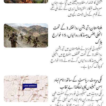
یکجہتی کا شاندار مظاہرہ دیکھنے میں آیا ہے، جہاں
معروف فنکار اختر چنال زہری کے نئے ملّی نغمے
نے قوم کے دل جیت لیے ہیں
بلوچستان: آپریشن ردالفتنہ 3 کے تحت
انٹیلی جنس بیسڈ کارروائیاں، 15 خوارج
ہلاک
سیکیورٹی فورسز نے بلوچستان میں آپریشن
ردالفتنہ 3 کے تحت مختلف اضلاع میں انٹیلی
جنس بیسڈ کارروائیاں کرتے ہوئے 15 خوارج
کو ہلاک کر دیا ہے۔
لکی مروت ریاست کے ساتھ: نام نہاد
امن کمیٹیوں کا پراپیگنڈا بے نقاب
لکی مروت میں سیکیورٹی فورسز کے مفت طبی
کیمپ کے دوران نام نہاد امن کمیٹی کے منفی
کردار نے ان کے ریاست مخالف پراپیگنڈے