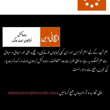
ہم آپ کے لیے اہم آوازیں اور ان کہی کہانیاں لاتے ہیں۔ سچ پر مبنی اور سیاق و سباق
سے ہم آہنگ، یہ ہے روایتی طرزسے جدا صحافت۔ ہندوکش ٹریبون نیٹ ورک | سرحد پار
کی خبریں، منبع سے براہِ راست
: اپنی تحاریر و آراء یہاں جمع کروائیں
submissions@htnurdu.com