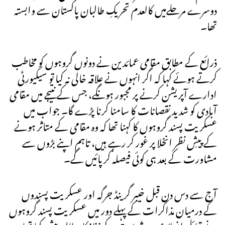
دوسرے مرحلےمیں کالعدم تحریکِ طالبان پاکستان سے وابستہ
تھا۔
ذرائع کے مطابق مقامی عمائدین نے دونوں گروہوں کو مخاطب
کرتے ہوئے کہا کہ اگر انہوں نے علاقہ خالی نہ کیا تو سیکیورٹی
ادارے آپریشن کرنے پر مجبور ہونگے، جس کے نتیجے میں مقامی
آبادی کو شدید نقصانات کا سامنا کرنا پڑے گا۔ جواب میں
عسکریت پسند گروہوں کا کہنا تھا کہ وہ مقامی کے متاثر ہونے
کے پیشِ نظر انخلا پر غور کر رہے ہیں، تاہم اپنے بڑوں سے
مشاورت کے بعد ہی کوئی فیصلہ کرپائیں گے۔
آج سے دس دن قبل خیبر گرینڈ جرگہ اور عسکریت پسندوں
کے درمیان مذاکرات کے پہلے دور میں عسکریت پسند گروہوں
نے قبائلی اضلاع میں شریعت کے نفاذ کا مطالبہ پیش کیا تھا۔