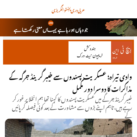
عربی
دری
پښتو
انگریزی
وادی تیراہ؛ عسکریت پسندوں سے خیبر گرینڈ جرگہ کے
مذاکرات کا دوسرا دور مکمل
خیبر گرینڈ جرگے میں عسکریت پسندوں کا کہنا تھا ہم انخلا پر غور کر
رہے ہیں، تاہم اپنے بڑوں سے مشاورت کے بعد کوئی فیصلہ کرپائیں
گے