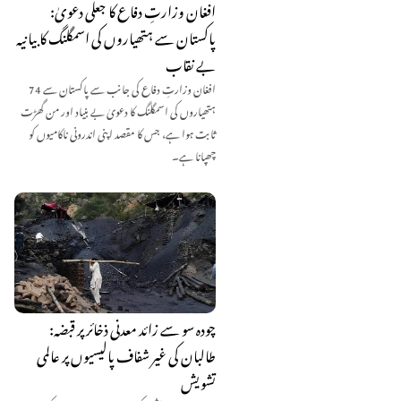
افغان وزارتِ دفاع کا جعلی دعویٰ:
پاکستان سے ہتھیاروں کی اسمگلنگ کا بیانیہ
بے نقاب
افغان وزارتِ دفاع کی جانب سے پاکستان سے 74
ہتھیاروں کی اسمگلنگ کا دعویٰ بے بنیاد اور من گھڑت
ثابت ہوا ہے، جس کا مقصد اپنی اندرونی ناکامیوں کو
چھپانا ہے۔
چودہ سو سے زائد معدنی ذخائر پر قبضہ:
طالبان کی غیر شفاف پالیسیوں پر عالمی
تشویش