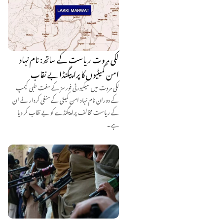
لکی مروت ریاست کے ساتھ: نام نہاد
امن کمیٹیوں کا پراپیگنڈا بے نقاب
لکی مروت میں سیکیورٹی فورسز کے مفت طبی کیمپ
کے دوران نام نہاد امن کمیٹی کے منفی کردار نے ان
کے ریاست مخالف پراپیگنڈے کو بے نقاب کر دیا
ہے۔