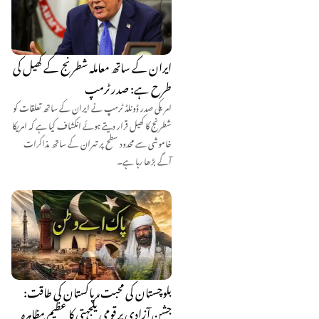
ایران کے ساتھ معاملہ شطرنج کے کھیل کی
طرح ہے: صدر‏ ٹرمپ
امریکی صدر ڈونلڈ ٹرمپ نے ایران کے ساتھ تعلقات کو
شطرنج کا کھیل قرار دیتے ہوئے انکشاف کیا ہے کہ امریکا
خاموشی سے محدود سطح پر تهران کے ساتھ مذاکرات
آگے بڑھا رہا ہے۔
بلوچستان کی محبت، پاکستان کی طاقت:
جشنِ آزادی پر قومی یکجہتی کا عظیم مظاہرہ