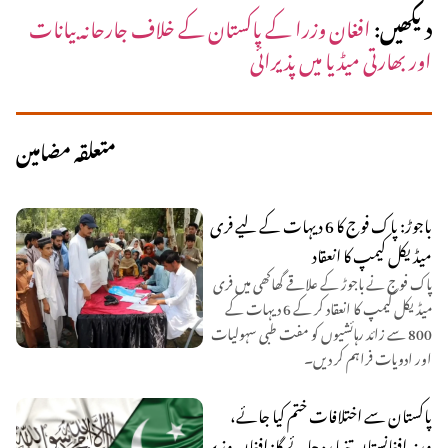
دیکھیں:
افغان وزرا کے پاکستان کے خلاف جارحانہ بیانات
اور بھارتی میڈیا میں پذیرائی
متعلقہ مضامین
باجوڑ: پاک فوج کا 6 دیہات کے لیے فری
میڈیکل کیمپ کا انعقاد
پاک فوج نے باجوڑ کے علاقے گھاکھی میں فری
میڈیکل کیمپ کا انعقاد کر کے 6 دیہات کے
800 سے زائد رہائشیوں کو مفت طبی سہولیات
اور ادویات فراہم کر دیں۔
پاکستان سے اختلافات ختم کیا جائے،
ورنہ افغانستان تنہا رہ جائے گا: افغان وزیر