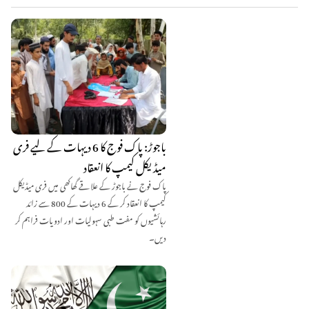
باجوڑ: پاک فوج کا 6 دیہات کے لیے فری
میڈیکل کیمپ کا انعقاد
پاک فوج نے باجوڑ کے علاقے گھاکھی میں فری میڈیکل
کیمپ کا انعقاد کر کے 6 دیہات کے 800 سے زائد
رہائشیوں کو مفت طبی سہولیات اور ادویات فراہم کر
دیں۔