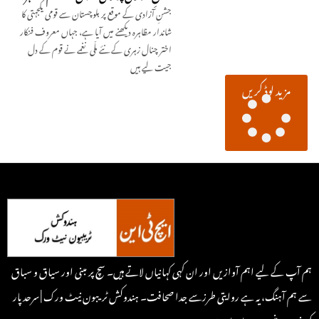
جشنِ آزادی کے موقع پر بلوچستان سے قومی یکجہتی کا
شاندار مظاہرہ دیکھنے میں آیا ہے، جہاں معروف فنکار
اختر چنال زہری کے نئے ملّی نغمے نے قوم کے دل
جیت لیے ہیں
مزید لوڈ کریں
ہم آپ کے لیے اہم آوازیں اور ان کہی کہانیاں لاتے ہیں۔ سچ پر مبنی اور سیاق و سباق
سے ہم آہنگ، یہ ہے روایتی طرزسے جدا صحافت۔ ہندوکش ٹریبون نیٹ ورک | سرحد پار