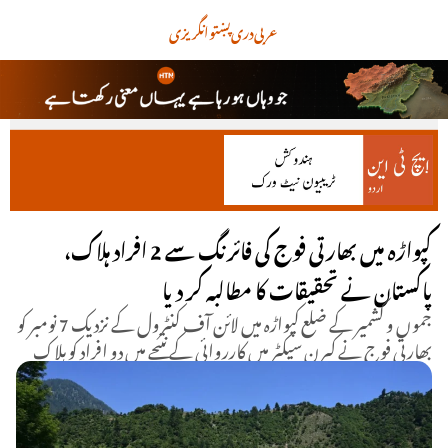
عربی
دری
پښتو
انگریزی
کپواڑہ میں بھارتی فوج کی فائرنگ سے 2 افراد ہلاک،
پاکستان نے تحقیقات کا مطالبہ کر دیا
جموں و کشمیر کے ضلع کپواڑہ میں لائن آف کنٹرول کے نزدیک 7 نومبر کو
بھارتی فوج نے کیرن سیکٹر میں کارروائی کے نتیجے میں دو افراد کو ہلاک