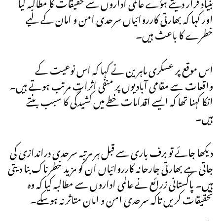
بنیاد قرار دیتے ہوٗے عالمی اداروں سے حقیقات کا مطالبہ کیا
اور کہا کہ بھارتی کارروائیاں سرحدی امن و امان کے لیے
خطرے کا باعث ہیں۔
اس موقع پر عسکری ماہرین نے کہا کہ اس نوعیت کے
واقعات سے مقامی آبادیوں پر منفی اثرات مرتب ہوتے ہیں۔
انکا کہنا تھا کہ ایسے اقدامات خطے میں کشیدگی کا سبب بنتے
ہیں۔
دیکھا جائے تو برف باری سے قبل ہر مرتبہ سرحدی دراندازی کی
جاتی ہے بھارتی جارحانہ کارروائیاں ان کو مزید خطرناک بنا دیتی
ہیں۔ پاکستانی زرائع نے عالمی اداروں سے مطالبہ کیا کہ وہ
تحقیقات کریں تاکہ سرحدی امن و امان متاثر نہ ہوسکے۔