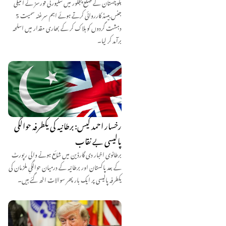
بلوچستان کے ضلع پنجگور میں سکیورٹی فورسز نے انٹیلی
جنس بیسڈ کارروائی کرتے ہوئے اہم سرغنہ سمیت 5
دہشت گردوں کو ہلاک کر کے بھاری مقدار میں اسلحہ
برآمد کر لیا۔
رخسار احمد کیس: برطانیہ کی یکطرفہ حوالگی
پالیسی بے نقاب
برطانوی اخبار دی گارڈین میں شائع ہونے والی رپورٹ
کے بعد پاکستان اور برطانیہ کے درمیان حوالگیِ ملزمان کی
یکطرفہ پالیسی پر ایک بار پھر سوالات اٹھ گئے ہیں۔