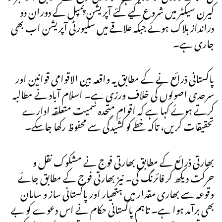
کیرن سیکٹر میں شروع کیے گئے آپریشن پِمپل کے دوران دو
درانداز ہلاک ہوئے جبکہ علاقے میں سکیورٹی آپریشن اب بھی
جاری ہے۔
پاکستانی ذرائع نے کے مطابق یہ واقعہ بین الاقوامی قوانین اور
سرحدی اصولوں کی خلاف ورزی ہے۔ اسلام آباد نے مطالبہ
کرتے ہوئے کہا ہے کہ اقوامِ متحدہ سمیت متعلقہ ادارے
تحقیقات کریں، تاکہ خطے کو کشیدگی سے محفوظ رکھا جاسکے۔
بھارتی ذرائع کے مطابق بھارتی فوج نے مشکوک نقل و
حرکت دیکھ کر فائرنگ کی۔ نیز بھارتی فوج کے مطابق جائے
وقوعہ سے بھاری مقدار میں ہتھیار اور پاکستانی ساز و سامان
بھی برآمد ہوا ہے۔ تاہم پاکستانی حکام نے اس دعوے کو بے