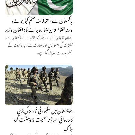
پاکستان سے اختلافات ختم کیا جائے،
ورنہ افغانستان تنہا رہ جائے گا: افغان وزیر
افغان طالبان کے وزیر نور محمد ثاقب نے پاکستان سے
تعلقات کی استواری اور بھارت سے زیادہ قربت کے
خطرات سے خبردار کیا ہے۔
بلوچستان میں سکیورٹی فورسز کی بڑی
کارروائی، سرغنہ سمیت 5 دہشت گرد
ہلاک