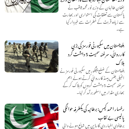
افغان طالبان کے وزیر نور محمد ثاقب نے
پاکستان سے تعلقات کی استواری اور بھارت
سے زیادہ قربت کے خطرات سے خبردار کیا
ہے۔
بلوچستان میں سکیورٹی فورسز کی بڑی
کارروائی، سرغنہ سمیت 5 دہشت گرد
ہلاک
بلوچستان کے ضلع پنجگور میں سکیورٹی فورسز نے
انٹیلی جنس بیسڈ کارروائی کرتے ہوئے اہم
سرغنہ سمیت 5 دہشت گردوں کو ہلاک کر کے
بھاری مقدار میں اسلحہ برآمد کر لیا۔
رخسار احمد کیس: برطانیہ کی یکطرفہ حوالگی
پالیسی بے نقاب
برطانوی اخبار دی گارڈین میں شائع ہونے والی