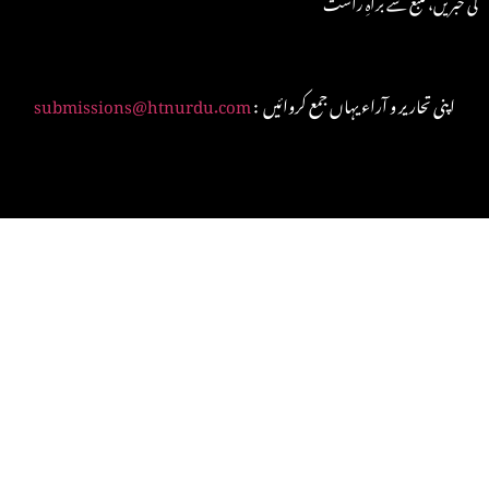
کی خبریں، منبع سے براہِ راست
: اپنی تحاریر و آراء یہاں جمع کروائیں
submissions@htnurdu.com