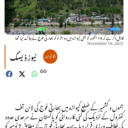
قابل ذکر ہے کہ 14 اکتوبر کو بھی کپواڑہ میں دو افراد کو بھارتی فوج نے ہلاک کیا تھا
November 10, 2025
نیوز ڈیسک
جموں و کشمیر کے ضلع کپواڑہ میں بھارتی فوج کی لائن آف
کنٹرول کے نزدیک کی گئی کارروائی کو پاکستان نے سرحدی حدود
کی خلاف ورزی قرار دیا ہے۔ بھارتی فوج کے مطابق 7 نومبر کو