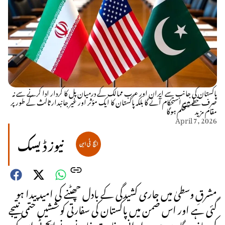
پاکستان کی جانب سے ایران اور عرب ممالک کے درمیان پل کا کردار ادا کرنے سے نہ
صرف خطے میں استحکام آئے گا بلکہ پاکستان کا ایک مؤثر اور غیر جانبدار ثالث کے طور پر
مقام مزید مستحکم ہوگا
April 7, 2026
نیوز ڈیسک
مشرقِ وسطیٰ میں جاری کشیدگی کے بادل چھٹنے کی امید پیدا ہو
گئی ہے اور اس ضمن میں پاکستان کی سفارتی کوششیں حتمی نتیجے
کی جانب گامزن ہیں۔ ایرانی سفارت خانے نے ایچ ٹی این کو