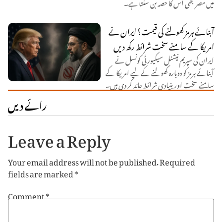
میں مصر بھی اس کا حصہ بن سکتا ہے۔
آبنائے ہرمز کھولنے کی قیمت؟ ایران نے
امریکا کے سامنے سخت شرائط رکھ دیں
ایران کی سپریم نیشنل سیکیورٹی کونسل نے
آبنائے ہرمز کو دوبارہ کھولنے کے لیے امریکا کے
سامنے سخت اور بنیادی شرائط عائد کر دی ہیں۔
رائے دیں
Leave a Reply
Your email address will not be published.
Required
fields are marked
*
Comment
*