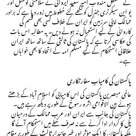
کے مستقل مندوب امیر سعید ایروانی نے سلامتی کونسل اور
یو این سیکرٹری جنرل کو لکھے گئے خطوط میں زور دیا ہے کہ برادر
ممالک اپنی سرزمین کو ایران کے خلاف کسی بھی قسم کی
کاروائی کے لیے استعمال نہ ہونے دیں۔ یہ مطالبہ اس بات
کی عکاسی کرتا ہے کہ پاکستان کی ثالثی کے ساتھ ساتھ ایران
علاقائی استحکام کے لیے مسلم امہ کے اتحاد کا بھی خواہاں
ہے۔
پاکستان کی کامیاب سفارتکاری
عالمی مبصرین پاکستان کی اس کامیابی کو اسلام آباد کے بڑھتے
ہوئے بین الاقوامی اثر و رسوخ کے طور پر دیکھ رہے ہیں۔
پاکستان کی جانب سے ایران اور عرب ممالک کے درمیان
پل کا کردار ادا کرنے سے نہ صرف خطے میں استحکام آئے گا
بلکہ پاکستان کا ایک مؤثر اور غیر جانبدار ثالث کے طور پر مقام