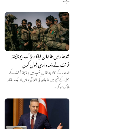
قندھار میں طالبان اہلکار ہلاک، یونائیٹڈ
فرنٹ نے ذمہ داری قبول کرلی
قندھار کے عینو مینہ ٹاؤن شپ میں یونائیٹڈ فرنٹ کے
حملے کے نتیجے میں طالبان کی اخلاقی پولیس کا ایک اہلکار
ہلاک ہو گیا۔