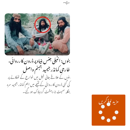
ہے۔
بنوں: انٹیلی جنس بنیاد پر ڈرون کارروائی،
خارجی کمانڈر جیمید جہنم واصل
بنوں کے علاقے جانی خیل میں خوارج کے ٹھکانے پر
کی گئی ڈرون کارروائی کے نتیجے میں اہم کمانڈر جیمید سرہ
بنگلہ سمیت 2 دہشت گرد ہلاک ہو گئے۔
مزید لوڈ کریں