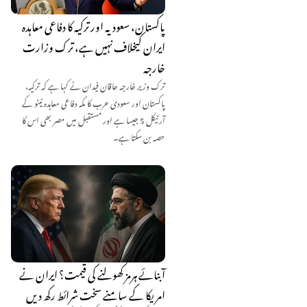
پاکستان، سعودیہ اور ترکیہ کا دفاعی معاہدہ
ایران کیخلاف نہیں ہے، ترک وزارت
خارجہ
ترک وزیر خارجہ حاقان فیدان نے کہا ہے کہ ترکیہ،
پاکستان اور سعودی عرب کا مکہ دفاعی معاہدہ نیٹو کے
آرٹیکل 5 جیسا ہے اور مستقبل میں مصر بھی اس کا
حصہ بن سکتا ہے۔
آبنائے ہرمز کھولنے کی قیمت؟ ایران نے
امریکا کے سامنے سخت شرائط رکھ دیں