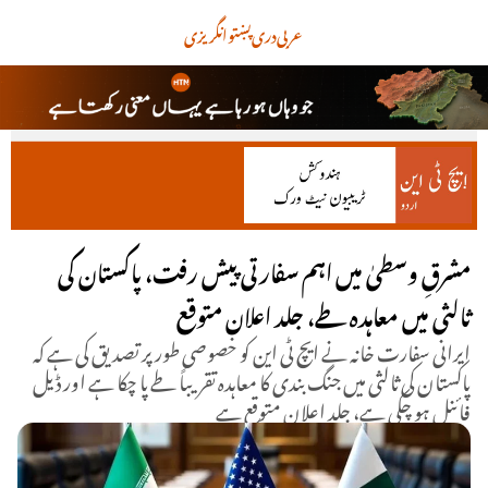
عربی
دری
پښتو
انگریزی
مشرقِ وسطیٰ میں اہم سفارتی پیش رفت، پاکستان کی
ثالثی میں معاہدہ طے، جلد اعلان متوقع
ایرانی سفارت خانہ نے ایچ ٹی این کو خصوصی طور پر تصدیق کی ہے کہ
پاکستان کی ثالثی میں جنگ بندی کا معاہدہ تقریباً طے پا چکا ہے اور ڈیل
فائنل ہو چکی ہے، جلد اعلان متوقع ہے