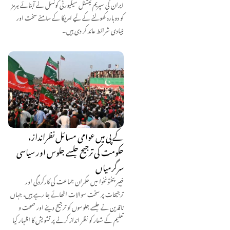
ایران کی سپریم نیشنل سیکیورٹی کونسل نے آبنائے ہرمز
کو دوبارہ کھولنے کے لیے امریکا کے سامنے سخت اور
بنیادی شرائط عائد کر دی ہیں۔
کے پی میں عوامی مسائل نظرانداز،
حکومت کی ترجیح جلسے جلوس اور سیاسی
سرگرمیاں
خیبر پختونخوا میں حکمران جماعت کی کارکردگی اور
ترجیحات پر سخت سوالات اٹھائے جا رہے ہیں، جہاں
ناقدین نے جلسے جلوسوں کو ترجیح دینے اور صحت و
تعلیم کے شعار کو نظر انداز کرنے پر تشویش کا اظہار کیا