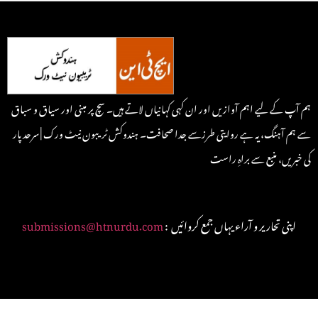
ہم آپ کے لیے اہم آوازیں اور ان کہی کہانیاں لاتے ہیں۔ سچ پر مبنی اور سیاق و سباق
سے ہم آہنگ، یہ ہے روایتی طرزسے جدا صحافت۔ ہندوکش ٹریبون نیٹ ورک | سرحد پار
کی خبریں، منبع سے براہِ راست
: اپنی تحاریر و آراء یہاں جمع کروائیں
submissions@htnurdu.com