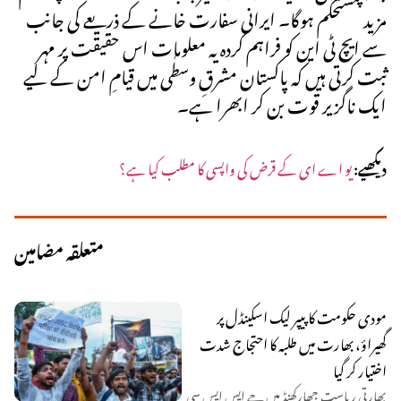
مزید مستحکم ہوگا۔ ایرانی سفارت خانے کے ذریعے کی جانب
سے ایچ ٹی این کو فراہم کردہ یہ معلومات اس حقیقت پر مہر
ثبت کرتی ہیں کہ پاکستان مشرقِ وسطٰی میں قیامِ امن کے لیے
ایک ناگزیر قوت بن کر ابھرا ہے۔
دیکھیے:
یو اے ای کے قرض کی واپسی کا مطلب کیا ہے؟
متعلقہ مضامین
مودی حکومت کا پیپر لیک اسکینڈل پر
گھیراؤ، بھارت میں طلبہ کا احتجاج شدت
اختیار کر گیا
بھارتی ریاست جھارکھنڈ میں جے ایس ایس سی