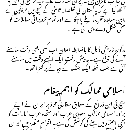
آگاہ کیا ہے کہ پاکستان کی مخلصانہ ثالثی کے نتیجے میں فریقین کے
مابین معاہدہ تقریباً طے پا چکا ہے اور تمام تزویراتی معاملات کو
حتمی شکل دے دی گئی ہے۔
مذکورہ تاریخی ڈیل کا باضابطہ اعلان اب کسی بھی وقت سامنے
آنے کی توقع ہے۔ یہ پیش رفت ایک ایسے وقت میں سامنے
آئی ہے جب خطہ ایک جنگ کے دہانے پر کھڑا تھا۔
اسلامی ممالک کو اہم پیغام
ایچ ٹی این ذرائع کے مطابق سفارتی محاذ پر ایران نے اپنے
برادر اسلامی ممالک سعودی عرب اور متحدہ عرب امارات کو
بھی اعتماد میں لینے کی کوشش کی ہے۔ اقوامِ متحدہ میں ایران