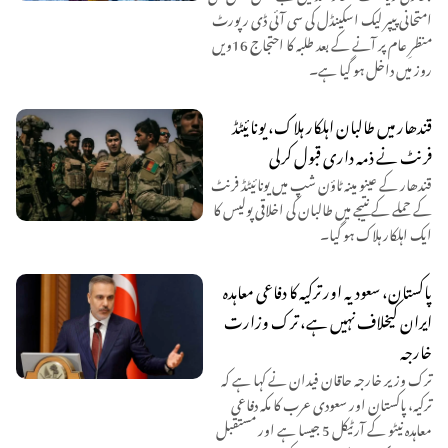
امتحانی پیپر لیک اسکینڈل کی سی آئی ڈی رپورٹ
منظرِ عام پر آنے کے بعد طلبہ کا احتجاج 16ویں
روز میں داخل ہو گیا ہے۔
قندھار میں طالبان اہلکار ہلاک، یونائیٹڈ
فرنٹ نے ذمہ داری قبول کرلی
قندھار کے عینو مینہ ٹاؤن شپ میں یونائیٹڈ فرنٹ
کے حملے کے نتیجے میں طالبان کی اخلاقی پولیس کا
ایک اہلکار ہلاک ہو گیا۔
پاکستان، سعودیہ اور ترکیہ کا دفاعی معاہدہ
ایران کیخلاف نہیں ہے، ترک وزارت
خارجہ
ترک وزیر خارجہ حاقان فیدان نے کہا ہے کہ
ترکیہ، پاکستان اور سعودی عرب کا مکہ دفاعی
معاہدہ نیٹو کے آرٹیکل 5 جیسا ہے اور مستقبل