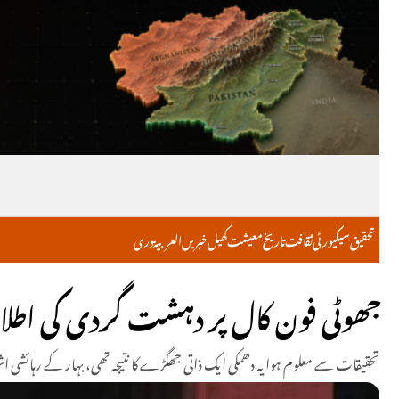
تحقیق
سیکیورٹی
ثقافت
تاریخ
معیشت
کھیل
خبریں
العربية
دری
جھوٹی فون کال پر دہشت گردی کی اطلا
تحقیقات سے معلوم ہوا یہ دھمکی ایک ذاتی جھگڑے کا نتیجہ تھی، بہار کے رہائشی اشو