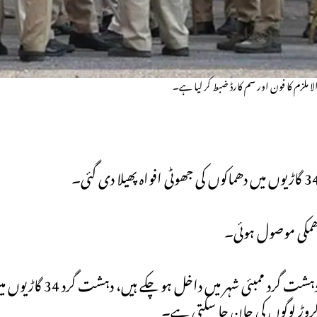
لا ملزم کا فون اور سم کارڈ ضبط کر لیا ہے۔
 کروڑ لوگوں کی جان جا سکتی ہے۔