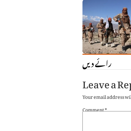
رائے دیں
Leave a Re
Your email address wil
Comment
*