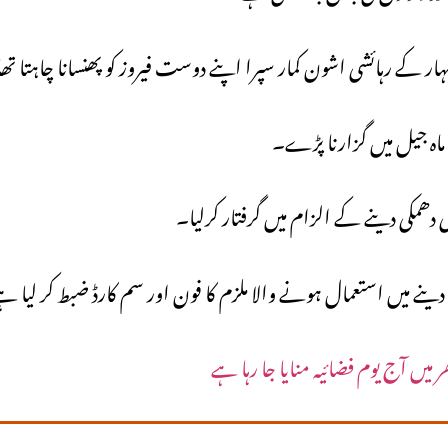
ار کے رہائشی اشون کمار سپرا اپنے دوست فیروز کو پھنسانا چاہتا تھ
 دھمکی دینے کے الزام میں گرفتار کرلیا۔
ی دینے میں استعمال ہونے والا ملزم کا فون اور سم کارڈ ضبط کر لیا 
 میں آج یوم فضائیہ منایا جا رہا ہے