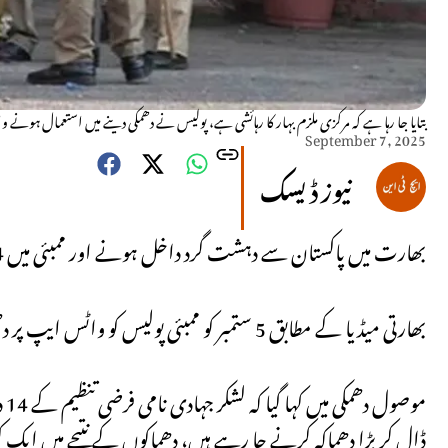
بتایا جا رہا ہے کہ مرکزی ملزم بہار کا رہائشی ہے، پولیس نے دھمکی دینے میں استعمال ہونے وا
September 7, 2025
نیوز ڈیسک
بھارت میں پاکستان سے دہشت گرد داخل ہونے اور ممبئی میں 34 گاڑیوں میں دھماکوں کی جھوٹی افواہ پھیلا دی گئی۔
بھارتی میڈیا کے مطابق 5 ستمبر کو ممبئی پولیس کو واٹس ایپ پر دھمکی موصول ہوئی۔
ڈال کر بڑا دھماکہ کرنے جا رہے ہیں، دھماکوں کے نتیجے میں ایک