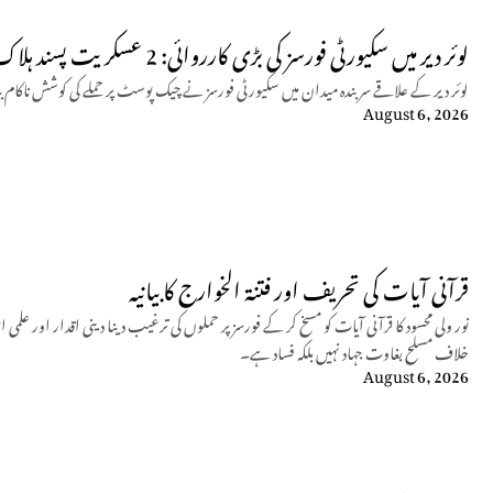
لوئر دیر میں سکیورٹی فورسز کی بڑی کارروائی: 2 عسکریت پسند ہلاک
لوئر دیر کے علاقے سربندہ میدان میں سکیورٹی فورسز نے چیک پوسٹ پر حملے کی کوشش ناکام بنا دی، جوابی کارروائی میں 
August 6, 2026
قرآنی آیات کی تحریف اور فتنۃ الخوارج کا بیانیہ
نور ولی محسود کا قرآنی آیات کو مسخ کر کے فورسز پر حملوں کی ترغیب دینا دینی اقدار اور
خلاف مسلح بغاوت جہاد نہیں بلکہ فساد ہے۔
August 6, 2026