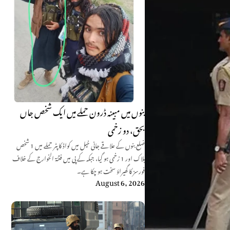
بنوں میں مبینہ ڈرون حملے میں ایک شخص جاں
بحق، دو زخمی
ضلع بنوں کے علاقے جانی خیل میں کواڈ کاپٹر حملے میں 1 شخص
ہلاک اور 1 زخمی ہو گیا، جبکہ کے پی میں فتنۃ الخوارج کے خلاف
فورسز کا گھیراؤ سخت ہو چکا ہے۔
August 6, 2026