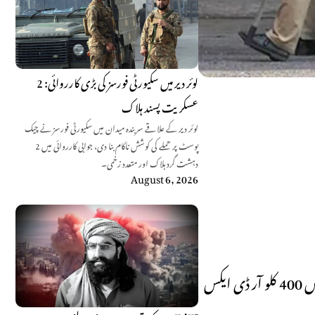
لوئر دیر میں سکیورٹی فورسز کی بڑی کارروائی: 2
عسکریت پسند ہلاک
لوئر دیر کے علاقے سربندہ میدان میں سکیورٹی فورسز نے چیک
پوسٹ پر حملے کی کوشش ناکام بنا دی، جوابی کارروائی میں 2
دہشت گرد ہلاک اور متعدد زخمی۔
August 6, 2026
موصول دھمکی میں کہا گیا کہ لشکر جہادی نامی فرضی تنظیم کے 14 دہشت گرد ممبئی شہر میں داخل ہو چکے ہیں، دہشت گرد 34 گاڑیوں میں 400 کلو آر ڈی ایکس