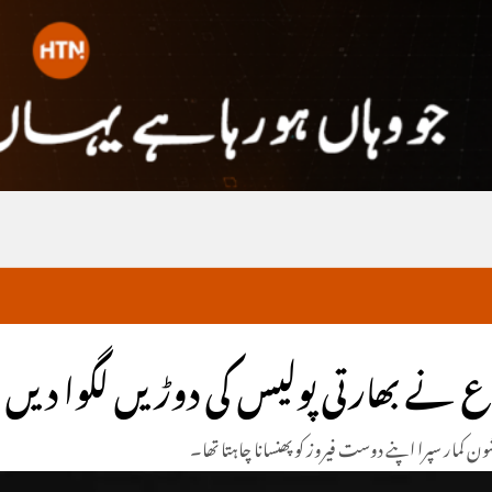
ع نے بھارتی پولیس کی دوڑیں لگوا دیں
ن کمار سپرا اپنے دوست فیروز کو پھنسانا چاہتا تھا۔