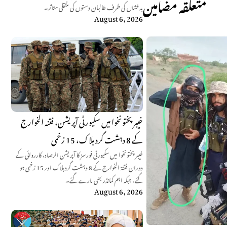
متعلقہ مضامین
بدخشاں کی طرف طالبان دستوں کی منتقلی متاثر۔
August 6, 2026
خیبر پختونخوا میں سکیورٹی آپریشن، فتنہ الخوارج
کے 8 دہشت گرد ہلاک، 15 زخمی
خیبر پختونخوا میں سکیورٹی فورسز کا آپریشن الرصاد، کارروائی کے
دوران فتنۃ الخوارج کے 8 دہشت گرد ہلاک اور 15 زخمی ہو
گئے، جبکہ اہم کمانڈر بھی مارے گئے۔
August 6, 2026