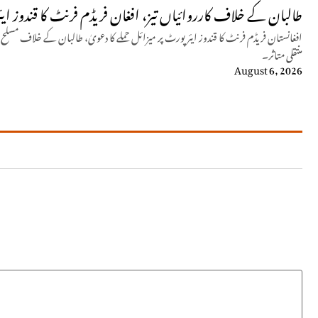
طالبان کے خلاف کارروائیاں تیز، افغان فریڈم فرنٹ کا قندوز ایئ
افغانستان فریڈم فرنٹ کا قندوز ایئرپورٹ پر میزائل حملے کا دعویٰ، طالبان کے خلاف مسل
منتقلی متاثر۔
August 6, 2026