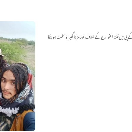
اڈ کاپٹر حملے میں 1 شخص ہلاک اور 1 زخمی ہو گیا، جبکہ کے پی میں فتنۃ الخوارج کے خلاف فورسز کا گھیراؤ سخت ہو چکا