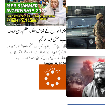
فتنۃ الخوارج کے خلاف جنگ عظیم دینی فریضہ
ہے: مفتی عبد الرحیم
آئی ایس پی آر سمر انٹرن شپ میں مہتمم جامعۃ الرشید مفتی عبد
الرحیم کا 6 ہزار سے زائد طلبہ سے خطاب، فتنۃ الخوارج کے
خلاف فورسز کی قربانیوں کو دینی فریضہ قرار دے دیا۔
August 6, 2026
مزید لوڈ کریں