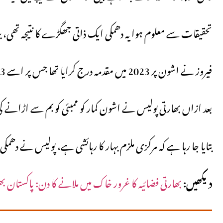
تحقیقات سے معلوم ہوا یہ دھمکی ایک ذاتی جھگڑے کا نتیجہ تھی، بہ
فیروز نے اشون پر 2023 میں مقدمہ درج کرایا تھا جس پر اسے 3 ماہ جیل میں گزارنا پڑے۔
بعد ازاں بھارتی پولیس نے اشون کمار کو ممبئی کو بم سے اڑانے کی
بتایا جا رہا ہے کہ مرکزی ملزم بہار کا رہائشی ہے، پولیس نے دھمک
دیکھیں:
بھارتی فضائیہ کا غرور خاک میں ملانے کا دن: پاکستان بھر