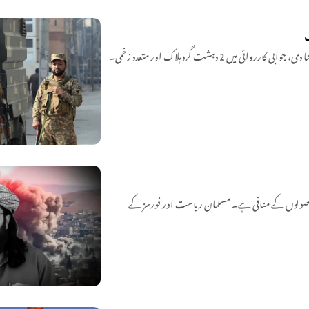
2 دہشت گرد ہلاک اور متعدد زخمی۔
 علمی اصولوں کے منافی ہے۔ مسلمان ریاست اور فورسز کے