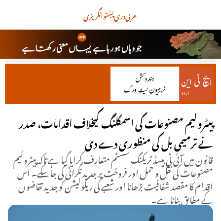
عربی
دری
پښتو
انگریزی
پیٹرولیم مصنوعات کی اسمگلنگ کیخلاف اقدامات، صدر
نے ترمیمی بل کی منظوری دے دی
قانون میں آئی ٹی بیسڈ ٹریکنگ سسٹم متعارف کرایا گیا ہے تاکہ پیٹرولیم
مصنوعات کی نقل و حمل اور فروخت پر جدید نگرانی کی جا سکے۔ اس
اقدام کا مقصد شفافیت بڑھانا اور شعبے کی ریگولیشن کو جدید تقاضوں
کے مطابق بنانا ہے۔