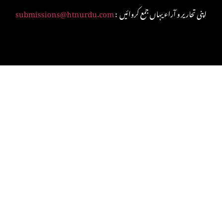
: اپنی تحاریر و آراء یہاں جمع کروائیں
submissions@htnurdu.com