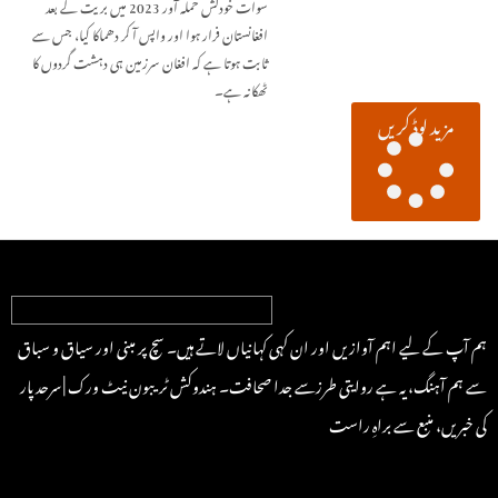
سوات خودکش حملہ آور 2023 میں بریت کے بعد
افغانستان فرار ہوا اور واپس آ کر دھماکا کیا، جس سے
ثابت ہوتا ہے کہ افغان سرزمین ہی دہشت گردوں کا
ٹھکانہ ہے۔
مزید لوڈ کریں
ہم آپ کے لیے اہم آوازیں اور ان کہی کہانیاں لاتے ہیں۔ سچ پر مبنی اور سیاق و سباق
سے ہم آہنگ، یہ ہے روایتی طرزسے جدا صحافت۔ ہندوکش ٹریبون نیٹ ورک | سرحد پار
کی خبریں، منبع سے براہِ راست