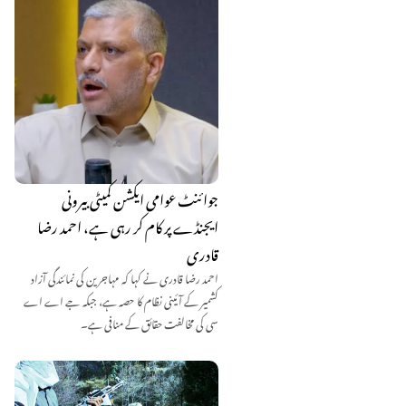
جوائنٹ عوامی ایکشن کمیٹی بیرونی
ایجنڈے پر کام کر رہی ہے، احمد رضا
قادری
احمد رضا قادری نے کہا کہ مہاجرین کی نمائندگی آزاد
کشمیر کے آئینی نظام کا حصہ ہے، جبکہ جے اے اے
سی کی مخالفت حقائق کے منافی ہے۔