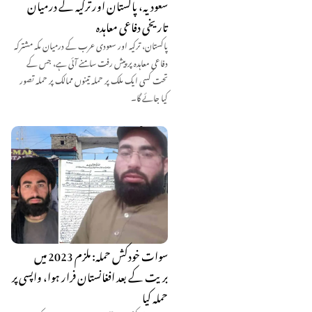
سعودیہ، پاکستان اور ترکیہ کے درمیان
تاریخی دفاعی معاہدہ
پاکستان، ترکیہ اور سعودی عرب کے درمیان مکہ مشترکہ
دفاعی معاہدہ پر پیش رفت سامنے آئی ہے، جس کے
تحت کسی ایک ملک پر حملہ تینوں ممالک پر حملہ تصور
کیا جائے گا۔
سوات خودکش حملہ: ملزم 2023 میں
بریت کے بعد افغانستان فرار ہوا، واپسی پر
حملہ کیا