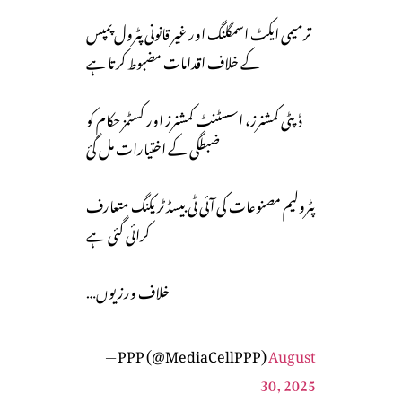
ترمیمی ایکٹ اسمگلنگ اور غیر قانونی پٹرول پمپس
کے خلاف اقدامات مضبوط کرتا ہے
ڈپٹی کمشنرز، اسسٹنٹ کمشنرز اور کسٹمز حکام کو
ضبطگی کے اختیارات مل گئ
پٹرولیم مصنوعات کی آئی ٹی بیسڈ ٹریکنگ متعارف
کرائی گئی ہے
خلاف ورزیوں…
— PPP (@MediaCellPPP)
August
30, 2025