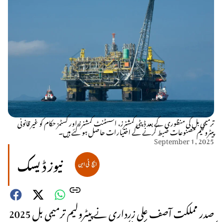
ترمیمی بل کی منظوری کے بعد ڈپٹی کمشنرز، اسسٹنٹ کمشنرز اور کسٹمز حکام کو غیر قانونی
پیٹرولیم مصنوعات ضبط کرنے کے اختیارات حاصل ہو گئے ہیں۔
September 1, 2025
نیوز ڈیسک
صدر مملکت آصف علی زرداری نے پیٹرولیم ترمیمی بل 2025