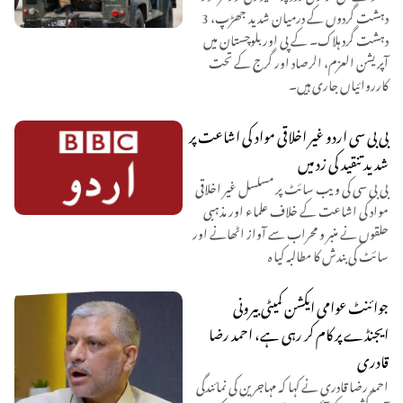
دہشت گردوں کے درمیان شدید جھڑپ، 3
دہشت گرد ہلاک۔ کے پی اور بلوچستان میں
آپریشن العزم، الرصاد اور گرج کے تحت
کارروائیاں جاری ہیں۔
بی بی سی اردو غیر اخلاقی مواد کی اشاعت پر
شدید تنقید کی زد میں
بی بی سی کی ویب سائٹ پر مسلسل غیر اخلاقی
مواد کی اشاعت کے خلاف علماء اور مذہبی
حلقوں نے منبر و محراب سے آواز اٹھانے اور
سائٹ کی بندش کا مطالبہ کیا ہ
جوائنٹ عوامی ایکشن کمیٹی بیرونی
ایجنڈے پر کام کر رہی ہے، احمد رضا
قادری
احمد رضا قادری نے کہا کہ مہاجرین کی نمائندگی