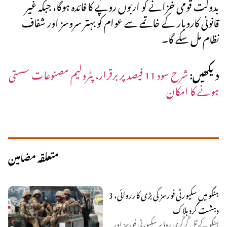
بدولت قومی خزانے کو اربوں روپے کا فائدہ ہوگا، جبکہ غیر
قانونی کاروبار کے خاتمے سے عوام کو بہتر سروسز اور شفاف
نظام مل سکے گا۔
دیکھیں:
شرح سود 11 فیصد پر برقرار، پٹرولیم مصنوعات سستی
ہونے کا امکان
متعلقہ مضامین
ہنگو میں سکیورٹی فورسز کی بڑی کارروائی، 3
دہشت گرد ہلاک
ہنگو کے تل گُرگُری روڈ پر سکیورٹی فورسز اور