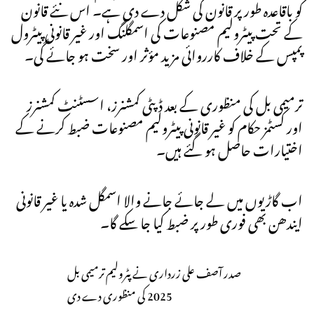
کو باقاعدہ طور پر قانون کی شکل دے دی ہے۔ اس نئے قانون
کے تحت پیٹرولیم مصنوعات کی اسمگلنگ اور غیر قانونی پیٹرول
پمپس کے خلاف کارروائی مزید مؤثر اور سخت ہو جائے گی۔
ترمیمی بل کی منظوری کے بعد ڈپٹی کمشنرز، اسسٹنٹ کمشنرز
اور کسٹمز حکام کو غیر قانونی پیٹرولیم مصنوعات ضبط کرنے کے
اختیارات حاصل ہو گئے ہیں۔
اب گاڑیوں میں لے جائے جانے والا اسمگل شدہ یا غیر قانونی
ایندھن بھی فوری طور پر ضبط کیا جا سکے گا۔
صدر آصف علی زرداری نے پٹرولیم ترمیمی بل
2025 کی منظوری دے دی