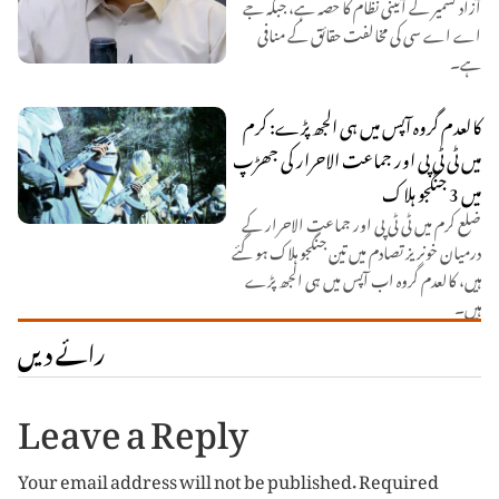
آزاد کشمیر کے آئینی نظام کا حصہ ہے، جبکہ جے
اے اے سی کی مخالفت حقائق کے منافی
ہے۔
کالعدم گروہ آپس میں ہی الجھ پڑے: کرم
میں ٹی ٹی پی اور جماعت الاحرار کی جھڑپ
میں 3 جنگجو ہلاک
ضلع کرم میں ٹی ٹی پی اور جماعت الاحرار کے
درمیان خونریز تصادم میں تین جنگجو ہلاک ہو گئے
ہیں، کالعدم گروہ اب آپس میں ہی الجھ پڑے
ہیں۔
رائے دیں
Leave a Reply
Your email address will not be published.
Required