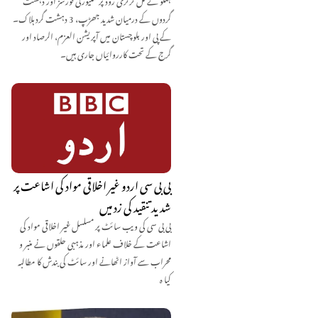
گردوں کے درمیان شدید جھڑپ، 3 دہشت گرد ہلاک۔
کے پی اور بلوچستان میں آپریشن العزم، الرصاد اور
گرج کے تحت کارروائیاں جاری ہیں۔
بی بی سی اردو غیر اخلاقی مواد کی اشاعت پر
شدید تنقید کی زد میں
بی بی سی کی ویب سائٹ پر مسلسل غیر اخلاقی مواد کی
اشاعت کے خلاف علماء اور مذہبی حلقوں نے منبر و
محراب سے آواز اٹھانے اور سائٹ کی بندش کا مطالبہ
کیا ہ