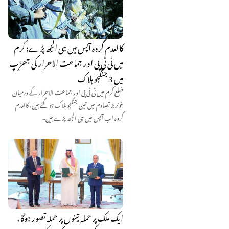
کالعدم گروہ آپس میں ہی الجھ پڑے: کرم
میں ٹی ٹی پی اور جماعت الاحرار کی جھڑپ
میں 3 جنگجو ہلاک
ضلع کرم میں ٹی ٹی پی اور جماعت الاحرار کے درمیان
خونریز تصادم میں تین جنگجو ہلاک ہو گئے ہیں، کالعدم
گروہ اب آپس میں ہی الجھ پڑے ہیں۔
ایک ملک پر حملہ تینوں پر حملہ تصور ہوگا،