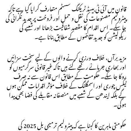
قانون میں آئی ٹی بیسڈ ٹریکنگ سسٹم متعارف کرایا گیا ہے تاکہ
پیٹرولیم مصنوعات کی نقل و حمل اور فروخت پر جدید نگرانی کی
جا سکے۔ اس اقدام کا مقصد شفافیت بڑھانا اور شعبے کی
ریگولیشن کو جدید تقاضوں کے مطابق بنانا ہے۔
مزید برآں، خلاف ورزی کرنے والوں کے لیے سخت سزائیں
اور بھاری جرمانے رکھے گئے ہیں تاکہ غیر قانونی سرگرمیوں کو
روکا جا سکے۔ حکومت کے مطابق اس قانون سے نہ صرف
ٹیکس چوری اور اسمگلنگ کے خلاف مؤثر اقدامات ممکن ہوں
گے بلکہ ایندھن کے شعبے میں منصفانہ مقابلے کی فضا بھی پیدا
ہوگی۔
حکومتی ماہرین کا کہنا ہے کہ پیٹرولیم ترمیمی بل 2025 کی