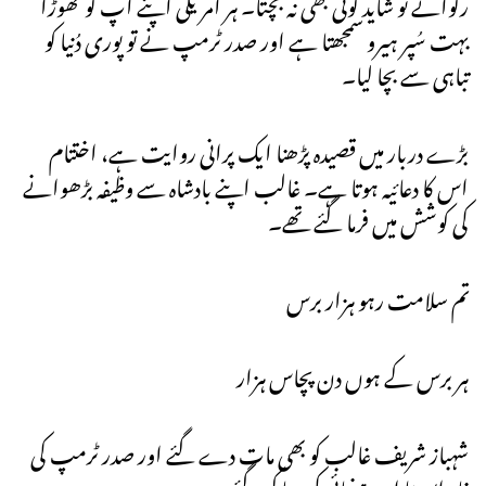
رکواتے تو شاید کوئی بھی نہ بچتا۔ ہر امریکی اپنے آپ کو تھوڑا
بہت سُپر ہیرو سمجھتا ہے اور صدر ٹرمپ نے تو پوری دُنیا کو
تباہی سے بچا لیا۔
بڑے دربار میں قصیدہ پڑھنا ایک پرانی روایت ہے، اختتام
اس کا دعائیہ ہوتا ہے۔ غالب اپنے بادشاہ سے وظیفہ بڑھوانے
کی کوشش میں فرما گئے تھے۔
تم سلامت رہو ہزار برس
ہر برس کے ہوں دن پچاس ہزار
شہباز شریف غالب کو بھی مات دے گئے اور صدر ٹرمپ کی
فار ایور تا ابد رہنمائی کی دعا کر گئے۔