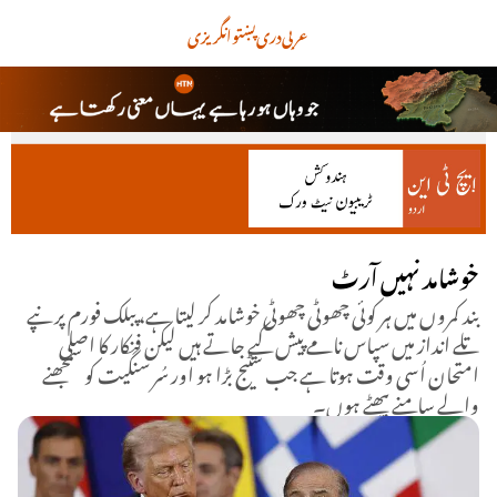
عربی
دری
پښتو
انگریزی
خوشامد نہیں آرٹ
بند کمروں میں ہر کوئی چھوٹی چھوٹی خوشامد کر لیتا ہے، پبلک فورم پر نپے
تلے انداز میں سپاس نامے پیش کیے جاتے ہیں لیکن فنکار کا اصلی
امتحان اُسی وقت ہوتا ہے جب سٹیج بڑا ہو اور سُر سنگیت کو سمجھنے
والے سامنے بیھٹے ہوں۔