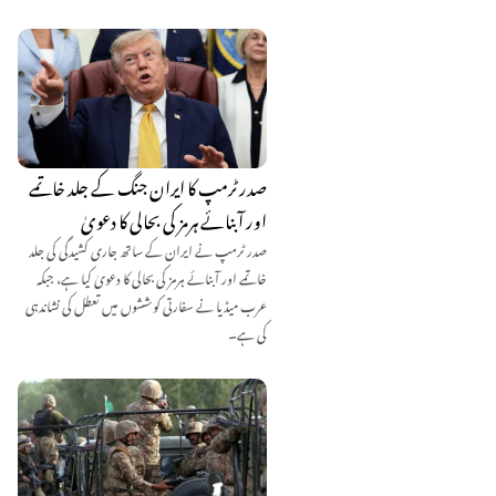
صدر ٹرمپ کا ایران جنگ کے جلد خاتمے
اور آبنائے ہرمز کی بحالی کا دعویٰ
صدر ٹرمپ نے ایران کے ساتھ جاری کشیدگی کی جلد
خاتمے اور آبنائے ہرمز کی بحالی کا دعویٰ کیا ہے، جبکہ
عرب میڈیا نے سفارتی کوششوں میں تعطل کی نشاندہی
کی ہے۔