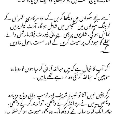
اُسے بچے سکولوں میں دیکھا کریں گے، وہ سرکاری افسران کے
ٹریننگ سکولوں میں سلیبس میں شامل ہو گا، آرٹ گیلریز میں
نمائش ہو گی، شادیوں پر ڈی جے مائی فیورٹ فیلڈ مارشل والے
جملے کو میوزک پر سیٹ کریں گے اور مست ماحول بنا دیں
گے۔
اگر آپ کا خیال ہے کہ میں مبالغہ آرائی کر رہا ہوں تو دوبارہ
سوچیں کہ مبالغہ آرائی وہ کر رہے تھے یا میں۔
اگر یقین نہیں آتا تو شہباز شریف اور ٹرمپ والی ویڈیو دوبارہ
دیکھیں۔ میں نے ریوائنڈ کر کے دیکھی، آواز بند کر کے دیکھی،
پھر ایک گیارہ سالہ بچے کو دکھائی۔ وہ بھی مبہوت ہو کر سُنتا رہا،