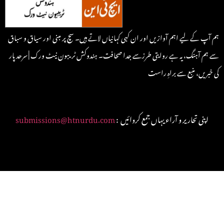
ہم آپ کے لیے اہم آوازیں اور ان کہی کہانیاں لاتے ہیں۔ سچ پر مبنی اور سیاق و سباق
سے ہم آہنگ، یہ ہے روایتی طرزسے جدا صحافت۔ ہندوکش ٹریبون نیٹ ورک | سرحد پار
کی خبریں، منبع سے براہِ راست
: اپنی تحاریر و آراء یہاں جمع کروائیں
submissions@htnurdu.com