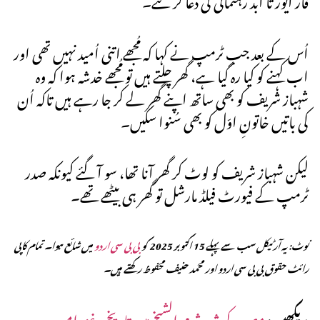
اُس کے بعد جب ٹرمپ نے کہا کہ مُجھے اتنی اُمید نہیں تھی اور
اب کہنے کو کیا رہ گیا ہے، گھر چلتے ہیں تو مُجھے خدشہ ہوا کہ وہ
شہباز شریف کو بھی ساتھ اپنے گھر لے کر جا رہے ہیں تاکہ اُن
کی باتیں خاتونِ اوّل کو بھی سُنوا سکیں۔
لیکن شہباز شریف کو لوٹ کر گھر آنا تھا، سو آ گئے کیونکہ صدر
ٹرمپ کے فیورٹ فیلڈ مارشل تو گھر ہی بیٹھے تھے۔
نوٹ: یہ آرٹیکل سب سے پہلے 15 اکتوبر 2025 کو
بی بی سی اردو
میں شائع ہوا۔ تمام کاپی
رائٹ حقوق بی بی سی اردو اور محمد حنیف محفوظ رکھتے ہیں۔
دیکھیں:
مصر کے شہر شرم الشیخ میں تاریخی غزہ امن