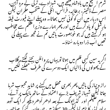
شرم الشیخ میں بادشاہ بیٹھے ہیں، شہزادے، ترکی کے مردِ آہن،
مصر کے ڈکٹیٹر، برطانیہ، فرانس، اٹلی کے منتخب حکمران لیکن
اس دربار میں اُن کو کوئی نہیں بھاتا۔ وہ پہلے اپنے فیورٹ فیلڈ
مارشل کو یاد کرتے ہیں اور پھر ہمارے وزیراعظم سے مخاطب
ہو کر کہتے ہیں کہ جو خوبصورت باتیں تم نے مُجھ سے پہلے کی
تھیں اب ذرا دوبارہ سُناؤ۔
اگر یہ سین کسی فلم میں ہوتا تو یہاں پر وائلن بجنے لگتے، گلاب
کے پھولوں کی ڈالیاں ایک دوسرے کی طرف جھکنے لگتیں۔
راز و نیاز کی باتیں پھر بھری محفل میں کہنے پر شاید محبوب شرما
جاتا لیکن شہباز شریف بڑے اعتماد کے ساتھ مائیک پر آئے،
سلام علیکم اور گُڈ ایونگ کے بعد ادھر اُدھر دیکھ کر ایک آدھ
برادر لیڈر کا نام لیا لیکن 30 سیکنڈ میں ہی جان گئے کہ صاحب