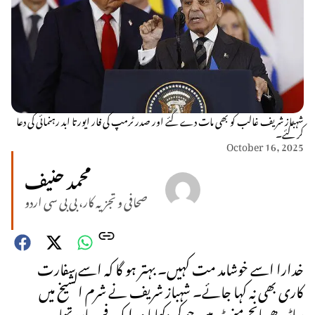
شہباز شریف غالب کو بھی مات دے گئے اور صدر ٹرمپ کی فار ایور تا ابد رہنمائی کی دعا
کر گئے۔
October 16, 2025
محمد حنیف
صحافی و تجزیہ کار، بی بی سی اردو
خدارا اسے خوشامد مت کہیں۔ بہتر ہو گا کہ اسے سفارت
کاری بھی نہ کہا جائے۔ شہباز شریف نے شرم الشیخ میں
ساڑھے پانچ منٹ میں جو کر دکھایا وہ ایک فن پارہ تھا۔