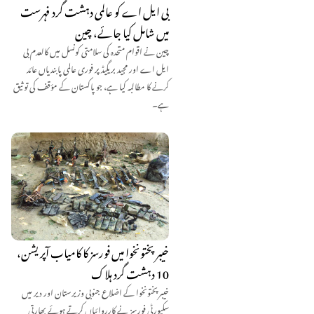
بی ایل اے کو عالمی دہشت گرد فہرست
میں شامل کیا جائے، چین
چین نے اقوام متحدہ کی سلامتی کونسل میں کالعدم بی
ایل اے اور مجید بریگیڈ پر فوری عالمی پابندیاں عائد
کرنے کا مطالبہ کیا ہے، جو پاکستان کے مؤقف کی توثیق
ہے۔
خیبرپختونخوا میں فورسز کا کامیاب آپریشن،
10 دہشت گرد ہلاک
خیبرپختونخوا کے اضلاع جنوبی وزیرستان اور دیر میں
سکیورٹی فورسز نے کارروائیاں کرتے ہوئے بھارتی