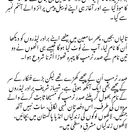
کا موڈ کیا ہے اور آغاز ہی اپنے نوبیل پیس پرائز والے آئٹم نمبر
سے کیا۔
تالیاں بجیں، پھر سامعین میں بیٹھے اپنے برادر لیڈروں کو دیکھا
اُن کا نام لیا، آپ نے نوٹ کیا ہوگا جیسے ہی انھوں نے دو
تین نام لیے صدر ٹرمپ کا چہرہ تھوڑا اُترنا شروع ہوا۔
صدر ٹرمپ اُن کے پیچھے کھڑے تھے لیکن بڑے فنکار کے سر
کے پیچھے بھی ایک آنکھ ہوتی ہے، شہباز شریف برادر لیڈروں
کے نام بھول کر پلٹے صدر ٹرمپ کو مسیحا ثابت کرنے والے
مردوں کی طرف، اس دفعہ تان لمبی لگائی، سات نہیں آٹھ
جنگیں، لاکھوں لوگوں کی زندگیاں انڈیا پاکستان میں بچائیں،
لاکھوں زندگیاں مشرقِ وسطیٰ میں۔