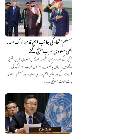
مسلم اتحاد کی جانب اہم قدم: ترک صدر
بھی سعودی عرب پہنچ گئے
ترکیہ کے صدر رجب طیب اردگان سعودی عرب پہنچ
گئے ہیں، جہاں پاکستان، سعودی عرب اور ترکیہ کی
قیادت کے درمیان اہم دفاعی معاہدہ اور مسلم اتحاد پر
بات چیت متوقع ہے۔