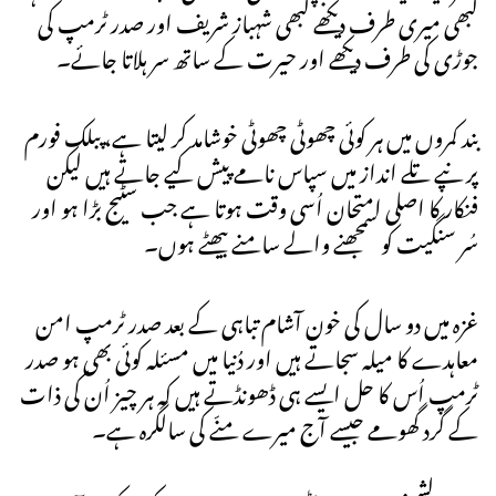
کبھی میری طرف دیکھے کبھی شہباز شریف اور صدر ٹرمپ کی
جوڑی کی طرف دیکھے اور حیرت کے ساتھ سر ہلاتا جائے۔
بند کمروں میں ہر کوئی چھوٹی چھوٹی خوشامد کر لیتا ہے، پبلک فورم
پر نپے تلے انداز میں سپاس نامے پیش کیے جاتے ہیں لیکن
فنکار کا اصلی امتحان اُسی وقت ہوتا ہے جب سٹیج بڑا ہو اور
سُر سنگیت کو سمجھنے والے سامنے بیھٹے ہوں۔
غزہ میں دو سال کی خون آشام تباہی کے بعد صدر ٹرمپ امن
معاہدے کا میلہ سجاتے ہیں اور دُنیا میں مسئلہ کوئی بھی ہو صدر
ٹرمپ اُس کا حل ایسے ہی ڈھونڈتے ہیں کہ ہر چیز اُن کی ذات
کے گرد گھومے جیسے آج میرے منّے کی سالگرہ ہے۔