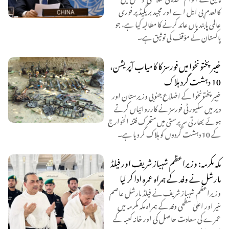
کالعدم بی ایل اے اور مجید بریگیڈ پر فوری
عالمی پابندیاں عائد کرنے کا مطالبہ کیا ہے، جو
پاکستان کے مؤقف کی توثیق ہے۔
خیبرپختونخوا میں فورسز کا کامیاب آپریشن،
10 دہشت گرد ہلاک
خیبرپختونخوا کے اضلاع جنوبی وزیرستان اور
دیر میں سکیورٹی فورسز نے کارروائیاں کرتے
ہوئے بھارتی سرپرستی میں متحرک فتنہ الخوارج
کے 10 دہشت گردوں کو ہلاک کر دیا ہے۔
مکہ مکرمہ: وزیراعظم شہباز شریف اور فیلڈ
مارشل نے وفد کے ہمراہ عمرہ ادا کر لیا
وزیراعظم شہباز شریف نے فیلڈ مارشل عاصم
منیر اور اعلیٰ سطحی وفد کے ہمراہ مکہ مکرمہ میں
عمرے کی سعادت حاصل کی اور خانہ کعبہ کے