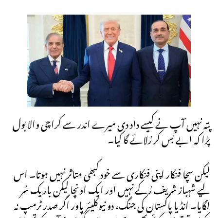
پتہ نہیں آپ نے کیسے داد دی میرے اندر سے کراچی والا بول
پڑا کہ ابے بس کر رُلائے گا کیا۔
لیکن سچا فنکار اپنی فنکاری سے خود کبھی متاثر نہیں ہوتا۔ اس
لیے شہباز شریف رُکے نہیں اور ایک اونچا لیکن باریک سُر
لگایا۔ انڈیا پاکستان کی جنگ، دو نیوکلیئر پاور اگر صدر ٹرمپ نہ