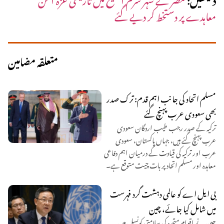
معاہدے پر دستخط کر دیے گئے
متعلقہ مضامین
مسلم اتحاد کی جانب اہم قدم: ترک صدر
بھی سعودی عرب پہنچ گئے
ترکیہ کے صدر رجب طیب اردگان سعودی
عرب پہنچ گئے ہیں، جہاں پاکستان، سعودی
عرب اور ترکیہ کی قیادت کے درمیان اہم دفاعی
معاہدہ اور مسلم اتحاد پر بات چیت متوقع ہے۔
بی ایل اے کو عالمی دہشت گرد فہرست
میں شامل کیا جائے، چین
چین نے اقوام متحدہ کی سلامتی کونسل میں