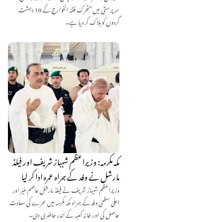
سرپرستی میں متحرک فتنہ الخوارج کے 10 دہشت
گردوں کو ہلاک کر دیا ہے۔
مکہ مکرمہ: وزیراعظم شہباز شریف اور فیلڈ
مارشل نے وفد کے ہمراہ عمرہ ادا کر لیا
وزیراعظم شہباز شریف نے فیلڈ مارشل عاصم منیر اور
اعلیٰ سطحی وفد کے ہمراہ مکہ مکرمہ میں عمرے کی سعادت
حاصل کی اور خانہ کعبہ کے اندر حاضری دی۔