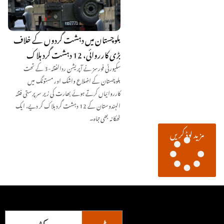
بلوچستان میں دہشت گردوں کے خلاف
بڑی کارروائی، 12 دہشت گرد ہلاک
سکیورٹی فورسز نے آپریشن ردالفتنہ-3 کے تحت
بلوچستان کے اضلاع واشک اور مستونگ میں
کارروائیاں کرتے ہوئے بھارت کی زیر سرپرستی فتنہ
الہندوستان کے 12 دہشت گرد ہلاک کر دیے، ایک
ٹھکانہ بھی تباہ۔
مزید لوڈ کریں