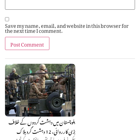
Save my name, email, and website in this browser for
the next time I comment.
بلوچستان میں دہشت گردوں کے خلاف
بڑی کارروائی، 12 دہشت گرد ہلاک
سکیورٹی فورسز نے آپریشن ردالفتنہ-3 کے تحت