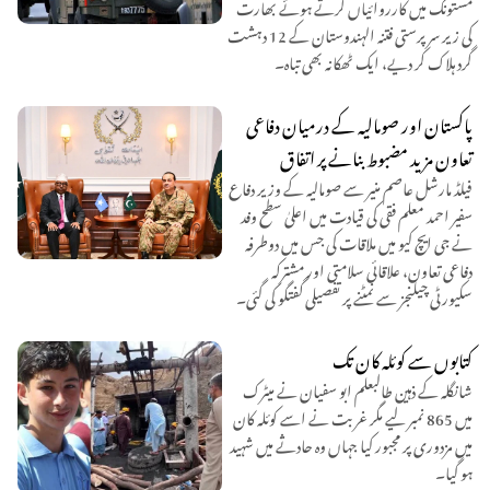
مستونگ میں کارروائیاں کرتے ہوئے بھارت
کی زیر سرپرستی فتنہ الہندوستان کے 12 دہشت
گرد ہلاک کر دیے، ایک ٹھکانہ بھی تباہ۔
پاکستان اور صومالیہ کے درمیان دفاعی
تعاون مزید مضبوط بنانے پر اتفاق
فیلڈ مارشل عاصم منیر سے صومالیہ کے وزیر دفاع
سفیر احمد معلم فقی کی قیادت میں اعلیٰ سطح وفد
نے جی ایچ کیو میں ملاقات کی جس میں دوطرفہ
دفاعی تعاون، علاقائی سلامتی اور مشترکہ
سکیورٹی چیلنجز سے نمٹنے پر تفصیلی گفتگو کی گئی۔
کتابوں سے کوئلہ کان تک
شانگلہ کے ذہین طالبعلم ابو سفیان نے میٹرک
میں 865 نمبر لیے مگر غربت نے اسے کوئلہ کان
میں مزدوری پر مجبور کیا جہاں وہ حادثے میں شہید
ہو گیا۔