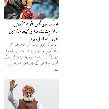
ماہ رنگ بلوچ کیس: اقوام متحدہ میں
درخواست سے عدالتی فیصلے متاثر نہیں
ہوں گے، قانونی ماہرین
ڈاکٹر ماہ رنگ بلوچ کے معاملے پر اقوامِ متحدہ کے
ورکنگ گروپ برائے من مانی حراست میں درخواست
سے بے گناہی یا ریاست کی ذمہ داری ثابت نہیں ہوتی؛
ملکی عدالتی فیصلوں کے خلاف قانونی راستہ اپیل ہی
ہے۔