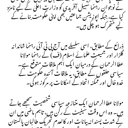
نے نوجوان رہنما سہیل آفریدی کو وزارتِ اعلیٰ کے لیے نامزد
کیا ہے، جبکہ اپوزیشن جماعتیں بھی اپنی حکومت بنانے کے
لیے متحرک ہو چکی ہیں۔
ذرائع کے مطابق، اسی سلسلے میں آج پی ٹی آئی رہنما شاندانہ
گلزار اور جمیعت علمائے اسلام (ف) کے رہنما مولانا
عطاالرحمان کے درمیان ایک اہم ملاقات متوقع ہے۔
سیاسی حلقوں کے مطابق، یہ ملاقات آئندہ حکومت کے
خدوخال اور ممکنہ اتحاد کے امکانات پر مرکوز ہوگی۔
مولانا عطاالرحمان ایک متنازعہ سیاسی شخصیت سمجھے جاتے
ہیں۔ وہ اس وقت سینیٹ کے رکن ہیں، تاہم ماضی میں ان
کے شدت پسندانہ بیانات اور کالعدم تحریک طالبان پاکستان