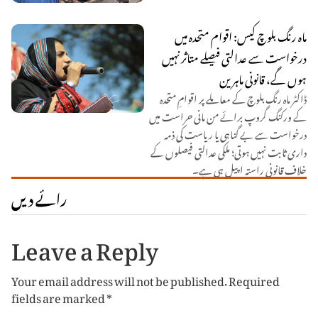
ماہ رنگ بلوچ کیس: اقوام متحدہ میں
درخواست سے عدالتی فیصلے متاثر نہیں
ہوں گے، قانونی ماہرین
ڈاکٹر ماہ رنگ بلوچ کے معاملے پر اقوامِ متحدہ
کے ورکنگ گروپ برائے من مانی حراست میں
درخواست سے بے گناہی یا ریاست کی ذمہ
داری ثابت نہیں ہوتی؛ ملکی عدالتی فیصلوں کے
خلاف قانونی راستہ اپیل ہی ہے۔
رائے دیں
Leave a Reply
Your email address will not be published.
Required
fields are marked
*