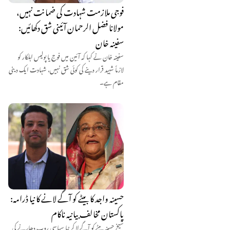
فوجی ملازمت شہادت کی ضمانت نہیں،
مولانا فضل الرحمان آئینی شق دکھائیں:
سفینہ خان
سفینہ خان نے کہا کہ آئین میں فوج یا پولیس اہلکار کو
لازماً شہید قرار دینے کی کوئی شق نہیں، شہادت ایک دینی
مقام ہے۔
حسینہ واجد کا بیٹے کو آگے لانے کا نیا ڈرامہ:
پاکستان مخالف بیانیہ ناکام
شیخ حسینہ بیٹے کو آگے لا کر نیا سیاسی روپ دھارنے کی