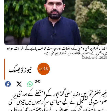
شاندانہ گلزار پر بھی نو مئی کے واقعات اور ریاست مخالف بیانیے کے الزامات موجود
ہیں، جس کے باعث یہ ملاقات مزید متنازعہ بن گئی ہے۔
October 9, 2025
نیوز ڈیسک
خیبرپختونخوا میں وزیر اعلیٰ گنڈاپور کے استعفے کے بعد نئی
حکومت کی تشکیل کے لیے سیاسی سرگرمیوں میں تیزی آگئی
ہے۔ پاکستان تحریک انصاف کے بانی چیئرمین عمران خان