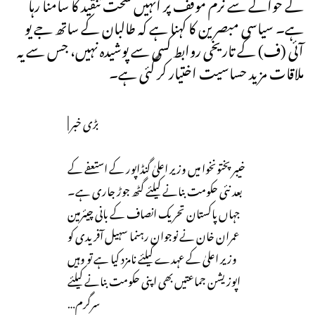
کے حوالے سے نرم موقف پر انہیں سخت تنقید کا سامنا رہا
ہے۔ سیاسی مبصرین کا کہنا ہے کہ طالبان کے ساتھ جے یو
آئی (ف) کے تاریخی روابط کسی سے پوشیدہ نہیں، جس سے یہ
ملاقات مزید حساسیت اختیار کر گئی ہے۔
بڑی خبر |
خیبرپختونخوا میں وزیر اعلیٰ گنڈاپور کے استعفے کے
بعد نئی حکومت بنانے کیلئے گٹھ جوڑ جاری ہے۔
جہاں پاکستان تحریک انصاف کے بانی چیئرمین
عمران خان نے نوجوان رہنما سہیل آفریدی کو
وزیر اعلیٰ کے عہدے کیلئے نامزد کیا ہے تو وہیں
اپوزیشن جماعتیں بھی اپنی حکومت بنانے کیلئے
سرگرم…