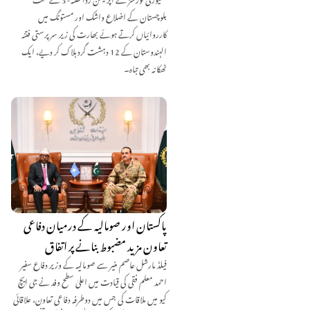
بلوچستان کے اضلاع واشک اور مستونگ میں
کارروائیاں کرتے ہوئے بھارت کی زیر سرپرستی فتنہ
الہندوستان کے 12 دہشت گرد ہلاک کر دیے، ایک
ٹھکانہ بھی تباہ۔
پاکستان اور صومالیہ کے درمیان دفاعی
تعاون مزید مضبوط بنانے پر اتفاق
فیلڈ مارشل عاصم منیر سے صومالیہ کے وزیر دفاع سفیر
احمد معلم فقی کی قیادت میں اعلیٰ سطح وفد نے جی ایچ
کیو میں ملاقات کی جس میں دوطرفہ دفاعی تعاون، علاقائی