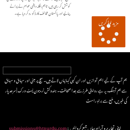
کوشش کر رہی ہیں، تاہم بنگلہ دیشی عوام نے پرانے
بیانیے اور پاکستان مخالف کارڈ کو رد کر دیا ہے۔
مزید لوڈ کریں
ہم آپ کے لیے اہم آوازیں اور ان کہی کہانیاں لاتے ہیں۔ سچ پر مبنی اور سیاق و سباق
سے ہم آہنگ، یہ ہے روایتی طرزسے جدا صحافت۔ ہندوکش ٹریبون نیٹ ورک | سرحد پار
کی خبریں، منبع سے براہِ راست
: اپنی تحاریر و آراء یہاں جمع کروائیں
submissions@htnurdu.com