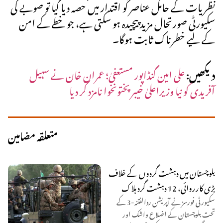
نظریات کے حامل عناصر کو اقتدار میں حصہ دیا گیا تو صوبے کی
سکیورٹی صورتحال مزید پیچیدہ ہو سکتی ہے، جو خطے کے امن
کے لیے خطرناک ثابت ہوگا۔
دیکھیں:
علی امین گنڈاپور مستعفیٰ؛ عمران خان نے سہیل
آفریدی کو نیا وزیراعلیٰ خیبرپختونخوا نامزد کر دیا
متعلقہ مضامین
بلوچستان میں دہشت گردوں کے خلاف
بڑی کارروائی، 12 دہشت گرد ہلاک
سکیورٹی فورسز نے آپریشن ردالفتنہ-3 کے
تحت بلوچستان کے اضلاع واشک اور