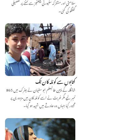
سلامتی اور مشترکہ سکیورٹی چیلنجز سے نمٹنے پر تفصیلی
گفتگو کی گئی۔
کتابوں سے کوئلہ کان تک
شانگلہ کے ذہین طالبعلم ابو سفیان نے میٹرک میں 865
نمبر لیے مگر غربت نے اسے کوئلہ کان میں مزدوری پر
مجبور کیا جہاں وہ حادثے میں شہید ہو گیا۔