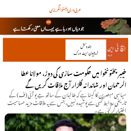
عربی
دری
پښتو
انگریزی
خیبرپختونخوا میں حکومت سازی کی دوڑ، مولانا عطا
الرحمان اور شاندانہ گلزار آج ملاقات کریں گے
سیاسی مبصرین کا کہنا ہے کہ طالبان کے ساتھ جے یو آئی (ف) کے
تاریخی روابط کسی سے پوشیدہ نہیں، جس سے یہ ملاقات مزید حساسیت
اختیار کر گئی ہے۔