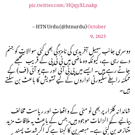
pic.twitter.com/HQqyXLnakp
— HTN Urdu (@htnurdu)
October
9, 2025
دوسری جانب سہیل آفریدی کی نامزدگی بھی کئی سوالات کو جنم
دے رہی ہے، کیونکہ وہ ماضی میں ٹی ٹی پی کے قریب سمجھے
جاتے رہے ہیں۔ ایسے میں پی ٹی آئی اور جے یو آئی (ف) کے
ممکنہ رابطے سکیورٹی اداروں کے لیے تشویش کا باعث بن سکتے
ہیں۔
شاندانہ گلزار پر بھی نو مئی کے واقعات اور ریاست مخالف
بیانیے کے الزامات موجود ہیں، جس کے باعث یہ ملاقات مزید
متنازعہ بن گئی ہے۔ مبصرین کا کہنا ہے کہ اگر شدت پسند