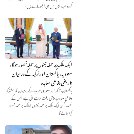
گروہ اب آپس میں ہی الجھ پڑے ہیں۔
ایک ملک پر حملہ تینوں پر حملہ تصور ہوگا،
سعودیہ، پاکستان اور ترکیہ کے درمیان
تاریخی دفاعی معاہدہ
پاکستان، ترکیہ اور سعودی عرب کے درمیان مکہ مشترکہ
دفاعی معاہدہ پر پیش رفت سامنے آئی ہے، جس کے
تحت کسی ایک ملک پر حملہ تینوں ممالک پر حملہ تصور
کیا جائے گا۔