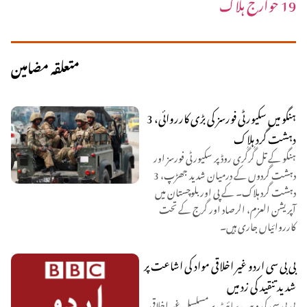
19 خوارج ہلاک
متعلقہ مضامین
ہنگو میں سکیورٹی فورسز کی بڑی کارروائی، 3
دہشت گرد ہلاک
ہنگو کے تل گُرگُری روڈ پر سکیورٹی فورسز اور
دہشت گردوں کے درمیان شدید جھڑپ، 3
دہشت گرد ہلاک۔ کے پی اور بلوچستان میں
آپریشن العزم، الرصاد اور گرج کے تحت
کارروائیاں جاری ہیں۔
بی بی سی اردو غیر اخلاقی مواد کی اشاعت پر
شدید تنقید کی زد میں
بی بی سی کی ویب سائٹ پر مسلسل غیر اخلاقی