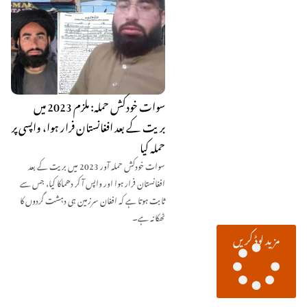
سوات خودکش حملہ: ملزم 2023 میں
بریت کے بعد افغانستان فرار ہوا، واپسی پر
حملہ کیا
سوات خودکش حملہ آور 2023 میں بریت کے بعد
افغانستان فرار ہوا اور واپس آ کر دھماکا کیا، جس سے
ثابت ہوتا ہے کہ افغان سرزمین ہی دہشت گردوں کا
ٹھکانہ ہے۔
مزید لوڈ کریں