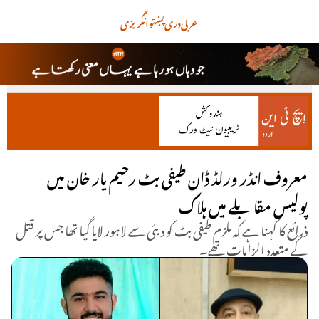
عربی
دری
پښتو
انگریزی
معروف انڈر ورلڈ ڈان طیفی بٹ رحیم یار خان میں
پولیس مقابلے میں ہلاک
ذرائع کا کہنا ہے کہ ملزم طیفی بٹ کو دبئی سے لاہور لایا گیا تھا جس پر قتل
کے متعدد الزامات تھے۔