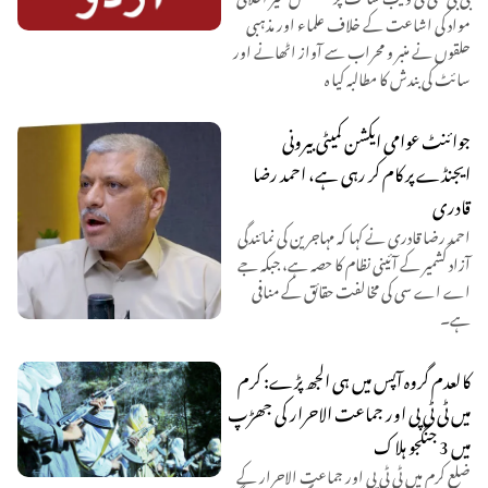
مواد کی اشاعت کے خلاف علماء اور مذہبی
حلقوں نے منبر و محراب سے آواز اٹھانے اور
سائٹ کی بندش کا مطالبہ کیا ہ
جوائنٹ عوامی ایکشن کمیٹی بیرونی
ایجنڈے پر کام کر رہی ہے، احمد رضا
قادری
احمد رضا قادری نے کہا کہ مہاجرین کی نمائندگی
آزاد کشمیر کے آئینی نظام کا حصہ ہے، جبکہ جے
اے اے سی کی مخالفت حقائق کے منافی
ہے۔
کالعدم گروہ آپس میں ہی الجھ پڑے: کرم
میں ٹی ٹی پی اور جماعت الاحرار کی جھڑپ
میں 3 جنگجو ہلاک
ضلع کرم میں ٹی ٹی پی اور جماعت الاحرار کے