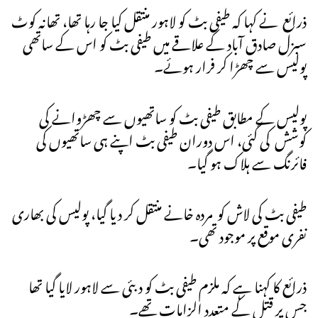
ذرائع نے کہا کہ طیفی بٹ کو لاہور منتقل کیا جا رہا تھا، تھانہ کوٹ
سبزل صادق آباد کے علاقے میں طیفی بٹ کو اس کے ساتھی
پولیس سے چھڑا کر فرار ہوئے۔
پولیس کے مطابق طیفی بٹ کو ساتھیوں سے چھڑوانے کی
کوشش کی گئی، اس دوران طیفی بٹ اپنے ہی ساتھیوں کی
فائرنگ سے ہلاک ہو گیا۔
طیفی بٹ کی لاش کو مردہ خانے منتقل کر دیا گیا، پولیس کی بھاری
نفری موقع پر موجود تھی۔
ذرائع کا کہنا ہے کہ ملزم طیفی بٹ کو دبئی سے لاہور لایا گیا تھا
جس پر قتل کے متعدد الزامات تھے۔