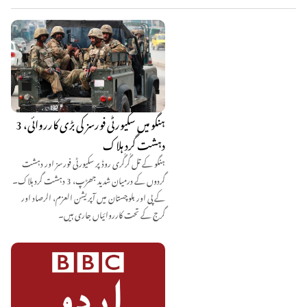
ہنگو میں سکیورٹی فورسز کی بڑی کارروائی، 3
دہشت گرد ہلاک
ہنگو کے تل گُرگُری روڈ پر سکیورٹی فورسز اور دہشت
گردوں کے درمیان شدید جھڑپ، 3 دہشت گرد ہلاک۔
کے پی اور بلوچستان میں آپریشن العزم، الرصاد اور
گرج کے تحت کارروائیاں جاری ہیں۔