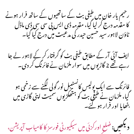
رحیم یار خان میں طیفی بٹ کے ساتھیوں کے ساتھ فرار ہونے
کا مقدمہ درج کر لیا گیا، مقدمہ ڈی ایس پی سی سی ڈی ماڈل
ٹاؤن لاہور سید حسین حیدر کی مدعیت میں درج کیا گیا۔
ایف آئی آر کے مطابق طیفی بٹ کو گرفتار کر کے لاہور لے جا
رہے تھے 2 گاڑیوں میں سوار ملزمان نے فائرنگ کر دی۔
فائرنگ سے ایک پولیس کانسٹیبل نور گولی لگنے سے زخمی ہو
گیا، ملزمان نے طیفی بٹ کو ہتھکڑیوں سمیت اپنی گاڑی میں
بٹھایا اور فرار ہو گئے۔
دیکھیں:
ضلع اورکزئی میں سیکیورٹی فورسز کا کامیاب آپریشن،