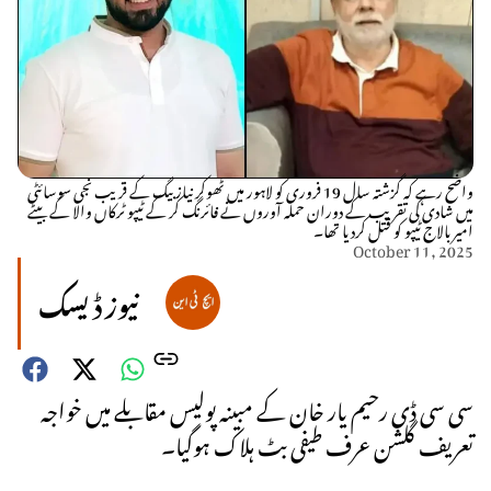
واضح رہے کہ گزشتہ سال 19 فروری کو لاہور میں ٹھوکر نیاز بیگ کے قریب نجی سوسائٹی
میں شادی کی تقریب کے دوران حملہ آوروں نے فائرنگ کر کے ٹیپو ٹرکاں والا کے بیٹے
امیر بالاج ٹیپو کو قتل کردیا تھا۔
October 11, 2025
نیوز ڈیسک
سی سی ڈی رحیم یار خان کے مبینہ پولیس مقابلے میں خواجہ
تعریف گلشن عرف طیفی بٹ ہلاک ہوگیا۔