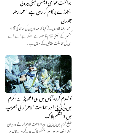
جوائنٹ عوامی ایکشن کمیٹی بیرونی
ایجنڈے پر کام کر رہی ہے، احمد رضا
قادری
احمد رضا قادری نے کہا کہ مہاجرین کی نمائندگی آزاد
کشمیر کے آئینی نظام کا حصہ ہے، جبکہ جے اے اے
سی کی مخالفت حقائق کے منافی ہے۔
کالعدم گروہ آپس میں ہی الجھ پڑے: کرم
میں ٹی ٹی پی اور جماعت الاحرار کی جھڑپ
میں 3 جنگجو ہلاک
ضلع کرم میں ٹی ٹی پی اور جماعت الاحرار کے درمیان
خونریز تصادم میں تین جنگجو ہلاک ہو گئے ہیں، کالعدم