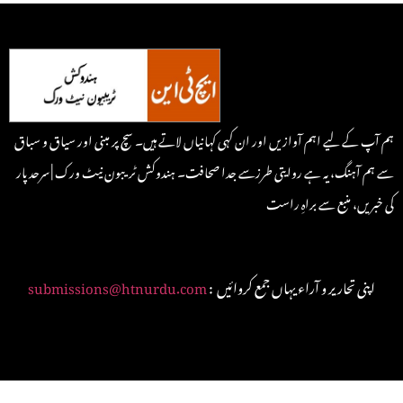
ہم آپ کے لیے اہم آوازیں اور ان کہی کہانیاں لاتے ہیں۔ سچ پر مبنی اور سیاق و سباق
سے ہم آہنگ، یہ ہے روایتی طرزسے جدا صحافت۔ ہندوکش ٹریبون نیٹ ورک | سرحد پار
کی خبریں، منبع سے براہِ راست
: اپنی تحاریر و آراء یہاں جمع کروائیں
submissions@htnurdu.com