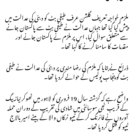
ملزم خواجہ تعریف گلشن عرف طیفی بٹ کو دبئی کی عدالت میں
پیش کیا گیا تھا جہاں عدالت نے طیفی بٹ سے پاکستان جانے
سے متعلق سوال کیا، اس پر ملزم نے پاکستان جانے اور
مقدمات کا سامنا کرنے کا کہا تھا۔
ذرائع نے بتایا کہ ملزم کی رضا مندی پر دبئی کی عدالت نے طیفی
بٹ کو پنجاب پولیس کے حوالے کردیا تھا۔
واضح رہے کہ گزشتہ سال 19 فروری کو لاہور میں ٹھوکر نیاز بیگ
کے قریب نجی سوسائٹی میں شادی کی تقریب کے دوران حملہ
آوروں نے فائرنگ کر کے ٹیپو ٹرکاں والا کے بیٹے امیر بالاج
ٹیپو کو قتل کردیا تھا۔