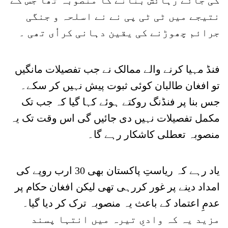
کی جائے رہائش بنانے کا منصوبہ تھا جس کے
نتیجے میں ٹی ٹی پی نے نے اسلحہ و جنگی
جرائم چھوڑنے کی یقین دہانی کراٗی تھی ۔
فنڈ مہیا کرنے والے ممالک نے جب تفصیلات مانگیں
تو افغان طالبان کوئی ثبوت پیش نہیں کر سکے۔
جس بنا پر فنڈنگ روکتے ہوئے کہا گیا کہ جب تک
مکمل تفصیلات نہیں دی جائیں گی اس وقت تک یہ
منصوبہ تعطلی کاشکار رہے گا۔
یاد رہے کہ ریاستِ پاکستان بھی 30 ارب روپے کی
امداد دینے پر غور کررہی تھی لیکن افغان حکام پر
عدمِ اعتماد کے باعث یہ منصوبہ ترک کر دیا گیا۔
مزید یہ کہ وادیِ تیرہ میں انتہا پسند