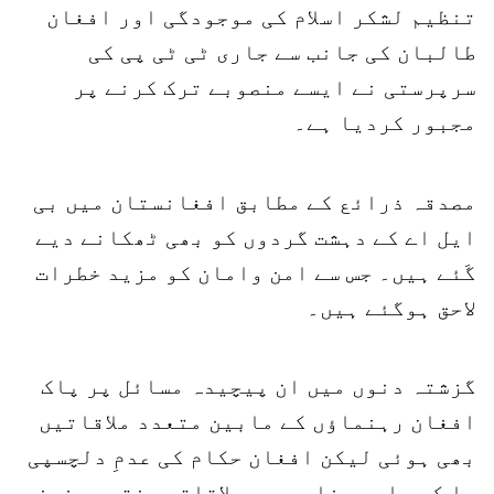
تنظیم لشکر اسلام کی موجودگی اور افغان
طالبان کی جانب سے جاری ٹی ٹی پی کی
سرپرستی نے ایسے منصوبے ترک کرنے پر
مجبور کردیا ہے۔
مصدقہ ذرائع کے مطابق افغانستان میں بی
ایل اے کے دہشت گردوں کو بھی ٹھکانے دیے
گَئے ہیں۔ جس سے امن وامان کو مزید خطرات
لاحق ہوگئے ہیں۔
گزشتہ دنوں میں ان پیچیدہ مسائل پر پاک
افغان رہنماؤں کے مابین متعدد ملاقاتیں
بھی ہوئی لیکن افغان حکام کی عدمِ دلچسپی
یا کسی اور بنا پر یہ ملاقاتیں نتیجہ خیز