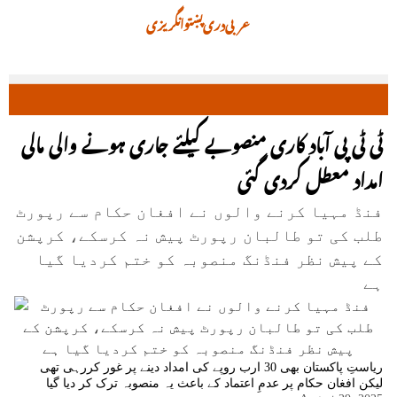
عربی
دری
پښتو
انگریزی
ٹی ٹی پی آباد کاری منصوبے کیلئے جاری ہونے والی مالی
امداد معطل کردی گئی
فنڈ مہیا کرنے والوں نے افغان حکام سے رپورٹ
طلب کی تو طالبان رپورٹ پیش نہ کرسکے، کرپشن
کے پیش نظر فنڈنگ منصوبہ کو ختم کردیا گیا
ہے
ریاستِ پاکستان بھی 30 ارب روپے کی امداد دینے پر غور کررہی تھی
لیکن افغان حکام پر عدمِ اعتماد کے باعث یہ منصوبہ ترک کر دیا گیا