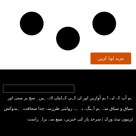
مزید لوڈ کریں
ہم آپ کے لیے اہم آوازیں اور ان کہی کہانیاں لاتے ہیں۔ سچ پر مبنی اور
سیاق و سباق سے ہم آہنگ، یہ ہے روایتی طرزسے جدا صحافت۔ ہندوکش
ٹریبون نیٹ ورک | سرحد پار کی خبریں، منبع سے براہِ راست