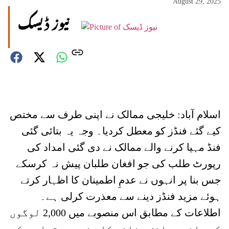
August 29, 2025
نیوز ڈیسک
اسلام آباد: خلیجی ممالک نے اپنی طرف سے مختص
کیے گئے فنڈز کو معطل کردیا۔ وجہ یہ بتائی گئی
فنڈ مہیا کرنے والے ممالک نے دی گئی امداد کی
رپورٹ طلب کی جو افغان طلبان پیش نہ کرسکے
جس بنا پر انہوں نے عدمِ اطمینان کا اظہار کرتے
ہوئے مزید فنڈز دینے سے معذرت کرلی ہے۔
اطلاعات کے مطابق اس منصوبے میں 2,000 لوگوں