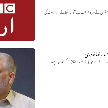
حلقوں نے منبر و محراب سے آواز اٹھانے اور سائٹ کی
حمد رضا قادری
جبکہ جے اے اے سی کی مخالفت حقائق کے منافی ہے۔