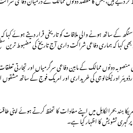
ھ کے ساتھ ہونے والی ملاقات کو تاریخی قرار دیتے ہوئے کہا کہ مذک
بھی کہا کہ ہماری دفاعی شراکت داری آج تاریخ کی مضبوط ترین س
اعی منصوبہ دونوں ممالک کے مابین دفاعی سرگرمیاں اور تجارتی تعلقات
ویئر اور ٹیکنالوجی کی خریداری اور امریک فوج کے ساتھ مشقوں اور
ریکا ہند بحرالکاہل میں اپنے مفادات کا تحفظ کرتے ہوئے اپنی طاقت 
ر گہری تشویش کا اظہار کیا ہے۔