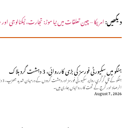
دیکھیں:
امریکا – چین تعلقات میں نیا موڑ: تجارت، ٹیکنالوجی او
ہنگو میں سکیورٹی فورسز کی بڑی کارروائی، 3 دہشت گرد ہلاک
ہنگو
الرصاد اور گرج کے تحت کارروائیاں جاری ہیں۔
August 7, 2026