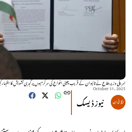
امریکی وزیرِ دفاع نے تائیوان کے قریب چینی افواج کی سرگرمیوں پر گہری تشویش کا اظہار کی
October 31, 2025
نیوز ڈیسک
امریکا اور انڈیا نے دس سالہ دفاعی تعاون کے منصوبے پر دستخ