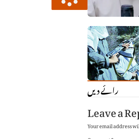
رائے دیں
Leave a Re
Your email address wil
Comment
*