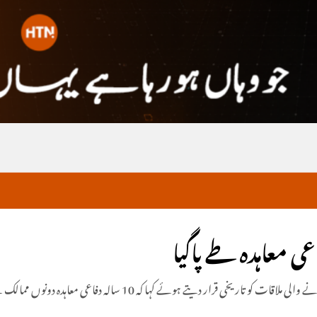
امریکی وزیر دفاع پیٹ ہیگسیتھ نے بھارتی وزیر دفاع راج ناتھ سنگھ کے ساتھ ہونے والی ملاقات کو تاریخی ق