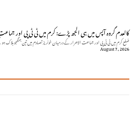
کالعدم گروہ آپس میں ہی الجھ پڑے: کرم میں ٹی ٹی پی اور جماعت الاحرار
ضلع کرم میں ٹی ٹی پی اور جماعت الاحرار کے درمیان خونریز تصادم میں تین جنگجو ہلاک ہو
August 7, 2026