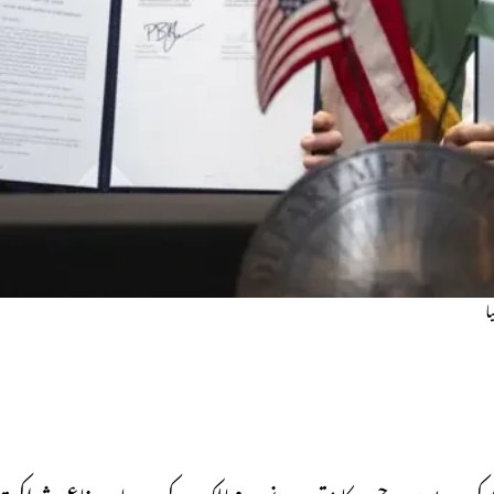
ا
ط کر دیے ہیں، جس کا مقصد دونوں ممالک کے درمیان دفاعی شراکت د