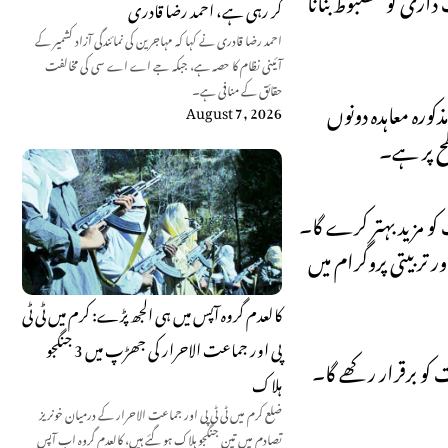
کر رہی ہے، احمد رضا قادری
احمد رضا قادری نے کہا کہ مہاجرین کی نمائندگی آزاد کشمیر کے
آئینی نظام کا حصہ ہے، جبکہ جے اے اے سی کی مخالفت
حقائق کے منافی ہے۔
ورہ معاہدہ دونوں
August 7, 2026
طح پر ہے۔
 کو مزید بہتر کرے گا۔
 تربیتی پروگرام میں
کالعدم گروہ آپس میں ہی الجھ پڑے: کرم میں ٹی ٹی
پی اور جماعت الاحرار کی جھڑپ میں 3 جنگجو
کو برقرار رکھے گا۔
ہلاک
ضلع کرم میں ٹی ٹی پی اور جماعت الاحرار کے درمیان خونریز
تصادم میں تین جنگجو ہلاک ہو گئے ہیں، کالعدم گروہ اب آپس