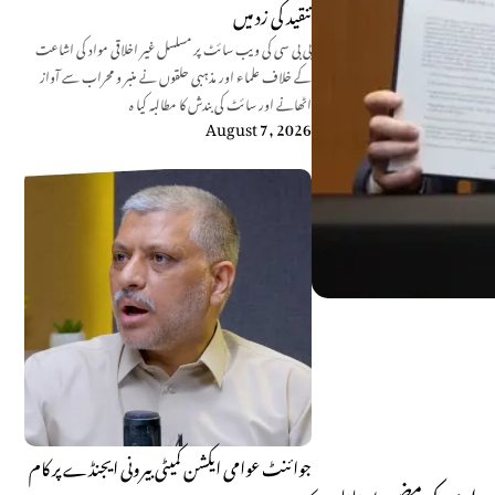
تنقید کی زد میں
بی بی سی کی ویب سائٹ پر مسلسل غیر اخلاقی مواد کی اشاعت
کے خلاف علماء اور مذہبی حلقوں نے منبر و محراب سے آواز
اٹھانے اور سائٹ کی بندش کا مطالبہ کیا ہ
August 7, 2026
جوائنٹ عوامی ایکشن کمیٹی بیرونی ایجنڈے پر کام
اری کو مضبوط بنانا