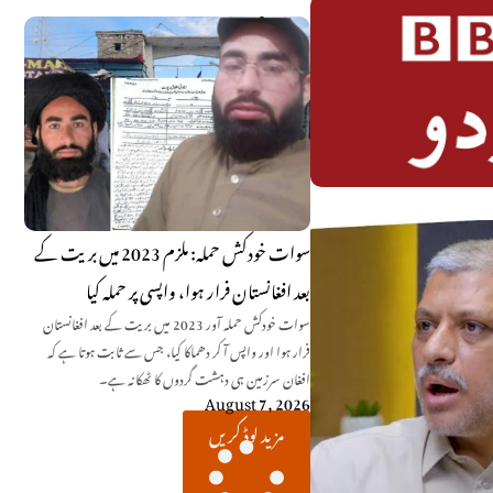
سوات خودکش حملہ: ملزم 2023 میں بریت کے
بعد افغانستان فرار ہوا، واپسی پر حملہ کیا
سوات خودکش حملہ آور 2023 میں بریت کے بعد افغانستان
فرار ہوا اور واپس آ کر دھماکا کیا، جس سے ثابت ہوتا ہے کہ
افغان سرزمین ہی دہشت گردوں کا ٹھکانہ ہے۔
August 7, 2026
مزید لوڈ کریں