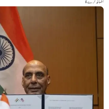
اضافہ کرے گا