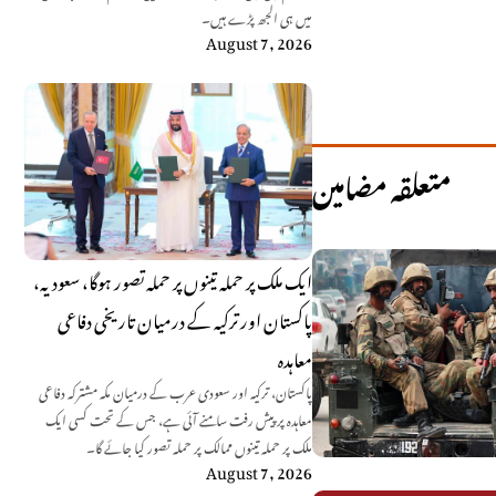
میں ہی الجھ پڑے ہیں۔
August 7, 2026
متعلقہ مضامین
ایک ملک پر حملہ تینوں پر حملہ تصور ہوگا، سعودیہ،
پاکستان اور ترکیہ کے درمیان تاریخی دفاعی
معاہدہ
پاکستان، ترکیہ اور سعودی عرب کے درمیان مکہ مشترکہ دفاعی
معاہدہ پر پیش رفت سامنے آئی ہے، جس کے تحت کسی ایک
ملک پر حملہ تینوں ممالک پر حملہ تصور کیا جائے گا۔
August 7, 2026