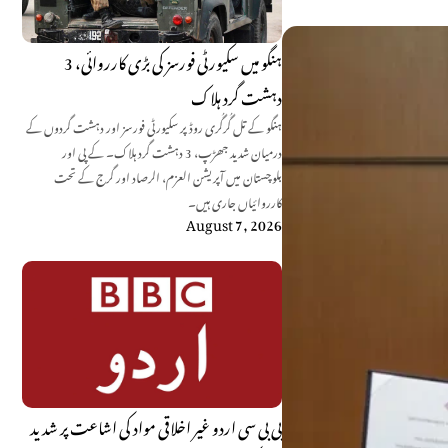
ہنگو میں سکیورٹی فورسز کی بڑی کارروائی، 3
دہشت گرد ہلاک
ہنگو کے تل گُرگُری روڈ پر سکیورٹی فورسز اور دہشت گردوں کے
درمیان شدید جھڑپ، 3 دہشت گرد ہلاک۔ کے پی اور
بلوچستان میں آپریشن العزم، الرصاد اور گرج کے تحت
کارروائیاں جاری ہیں۔
August 7, 2026
بی بی سی اردو غیر اخلاقی مواد کی اشاعت پر شدید