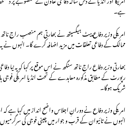
ہے۔
امریکی وزیر دفاع پیٹ ہیگسیتھ نے بھارتی ہم منصب راج ناتھ سنگ
ممالک کے دفاعی تعلقات میں مزید اضافہ کرے گا۔ انہوں نے یہ 
بھارتی وزیر دفاع راج ناتھ سنگھ نے اس موقع پر کہا کہ یہ نیا دف
رپورٹ کے مطابق مذکورہ معاہدے کے تحت انڈیا امریکی فوجی ہارڈ
شریک ہوگا۔
امریکی وزیر دفاع نے دورانِ اجلاس واضح انداز میں کہا ہے کہ ام
انہوں نے تائیوان کے قرب و جوار میں چینی فوجی کی سرگرمیوں پ