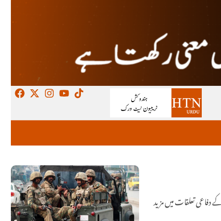
رار دیتے ہوئے کہا کہ 10 سالہ دفاعی معاہدہ دونوں ممالک کے دفاعی تعلقات میں مزید