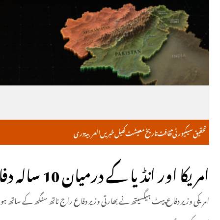
تحقیق
سیکیورٹی
ثقافت
تاریخ
معیشت
کھیل
خبریں
العربية
دری
امریکا اور انڈیا کے درمیان 10 سالہ دفاعی معاہدہ طے پاگیا