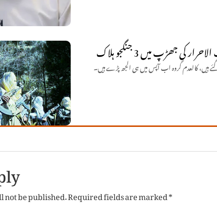
 کی جھڑپ میں 3 جنگجو ہلاک
 گئے ہیں، کالعدم گروہ اب آپس میں ہی الجھ پڑے ہیں۔
ply
l not be published.
Required fields are marked
*