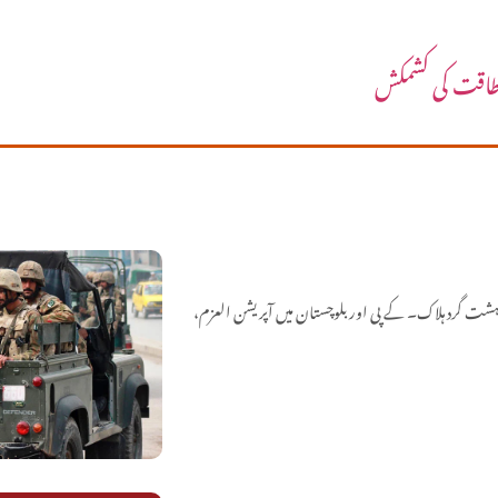
ر طاقت کی کشمکش
 کے تل گُرگُری روڈ پر سکیورٹی فورسز اور دہشت گردوں کے درمیان شدید جھڑپ، 3 دہشت گرد ہلاک۔ کے پی اور بلوچستان میں آپریشن العزم،