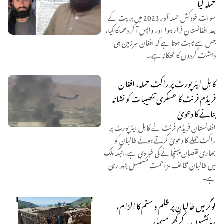
حملہ کیا
سوات خودکش حملہ آور 2023 میں بریت کے
بعد افغانستان فرار ہوا اور واپس آ کر دھماکا کیا،
جس سے ثابت ہوتا ہے کہ افغان سرزمین ہی
دہشت گردوں کا ٹھکانہ ہے۔
کابل ایئرپورٹ پر راکٹ حملہ، افغان
فریڈم فرنٹ کا عسکری تنصیبات کو نشانہ
بنانے کا دعویٰ
افغانستان فریڈم فرنٹ نے کابل ایئرپورٹ پر
راکٹ حملے کا دعویٰ کرتے ہوئے طالبان کو
بھاری نقصان پہنچانے کی خبر دی ہے، جبکہ ملک
میں طالبان مخالف مزاحمت مسلسل بڑھ رہی
ہے۔
لوگر میں طالبان پر ظلم و ستم کا الزام،
رہائشیوں کے گھر مسمار