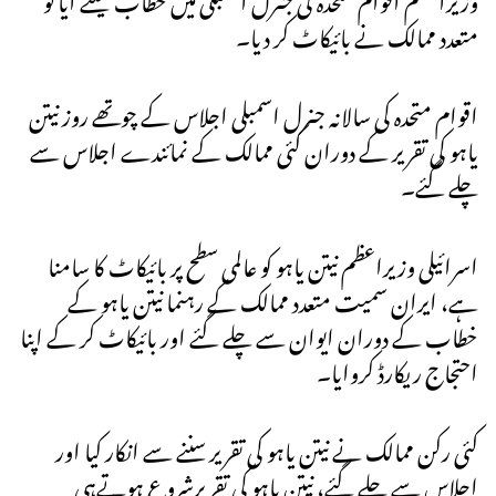
متعدد ممالک نے بائیکاٹ کر دیا۔
اقوام متحدہ کی سالانہ جنرل اسمبلی اجلاس کے چوتھے روز نیتن
یاہو کی تقریر کے دوران کئی ممالک کے نمائندے اجلاس سے
چلے گئے۔
اسرائیلی وزیراعظم نیتن یاہو کو عالمی سطح پر بائیکاٹ کا سامنا
ہے، ایران سمیت متعدد ممالک کے رہنما نیتن یاہو کے
خطاب کے دوران ایوان سے چلے گئے اور بائیکاٹ کر کے اپنا
احتجاج ریکارڈ کروایا۔
کئی رکن ممالک نے نیتن یاہو کی تقریر سننے سے انکار کیا اور
اجلاس سے چلے گئے، نیتن یاہو کی تقریرشروع ہوتےہی