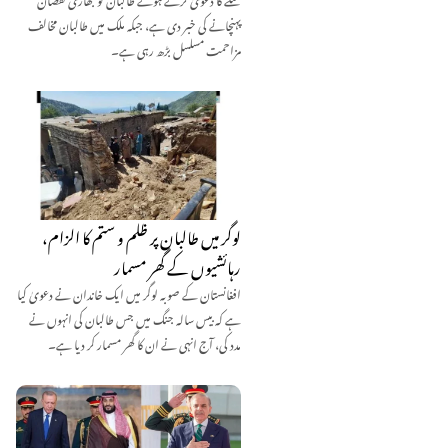
پہنچانے کی خبر دی ہے، جبکہ ملک میں طالبان مخالف
مزاحمت مسلسل بڑھ رہی ہے۔
لوگر میں طالبان پر ظلم و ستم کا الزام،
رہائشیوں کے گھر مسمار
افغانستان کے صوبہ لوگر میں ایک خاندان نے دعویٰ کیا
ہے کہ بیس سالہ جنگ میں جس طالبان کی انہوں نے
مدد کی، آج انہی نے ان کا گھر مسمار کر دیا ہے۔