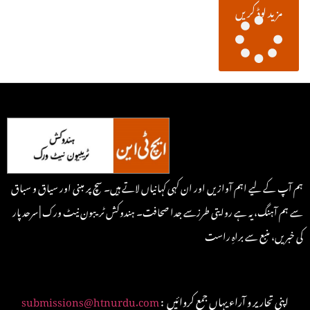
مزید لوڈ کریں
ہم آپ کے لیے اہم آوازیں اور ان کہی کہانیاں لاتے ہیں۔ سچ پر مبنی اور سیاق و سباق
سے ہم آہنگ، یہ ہے روایتی طرزسے جدا صحافت۔ ہندوکش ٹریبون نیٹ ورک | سرحد پار
کی خبریں، منبع سے براہِ راست
: اپنی تحاریر و آراء یہاں جمع کروائیں
submissions@htnurdu.com