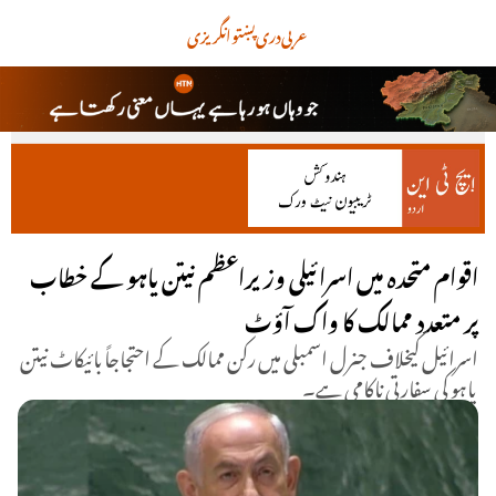
عربی
دری
پښتو
انگریزی
اقوام متحدہ میں اسرائیلی وزیراعظم نیتن یاہو کے خطاب
پر متعدد ممالک کا واک آؤٹ
اسرائیل کیخلاف جنرل اسمبلی میں رکن ممالک کے احتجاجاً بائیکاٹ نیتن
یاہو کی سفارتی ناکامی ہے۔