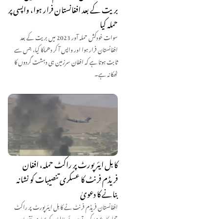
بریت کے بعد افغانستان فرار ہوا، واپسی پر
حملہ کیا
سوات خودکش حملہ آور 2023 میں بریت کے بعد
افغانستان فرار ہوا اور واپس آ کر دھماکا کیا، جس سے
ثابت ہوتا ہے کہ افغان سرزمین ہی دہشت گردوں کا
ٹھکانہ ہے۔
کابل ایئرپورٹ پر راکٹ حملہ، افغان
فریڈم فرنٹ کا عسکری تنصیبات کو نشانہ
بنانے کا دعویٰ
افغانستان فریڈم فرنٹ نے کابل ایئرپورٹ پر راکٹ
حملے کا دعویٰ کرتے ہوئے طالبان کو بھاری نقصان