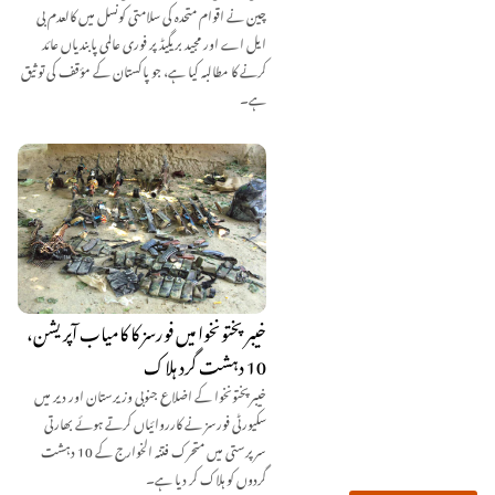
چین نے اقوام متحدہ کی سلامتی کونسل میں کالعدم بی
ایل اے اور مجید بریگیڈ پر فوری عالمی پابندیاں عائد
کرنے کا مطالبہ کیا ہے، جو پاکستان کے مؤقف کی توثیق
ہے۔
خیبرپختونخوا میں فورسز کا کامیاب آپریشن،
10 دہشت گرد ہلاک
خیبرپختونخوا کے اضلاع جنوبی وزیرستان اور دیر میں
سکیورٹی فورسز نے کارروائیاں کرتے ہوئے بھارتی
سرپرستی میں متحرک فتنہ الخوارج کے 10 دہشت
گردوں کو ہلاک کر دیا ہے۔