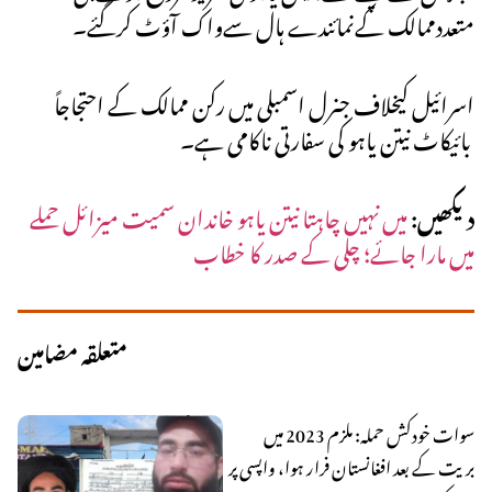
متعددممالک کےنمائندے ہال سےواک آؤٹ کرگئے۔
اسرائیل کیخلاف جنرل اسمبلی میں رکن ممالک کے احتجاجاً
بائیکاٹ نیتن یاہو کی سفارتی ناکامی ہے۔
دیکھیں:
میں نہیں چاہتا نیتن یاہو خاندان سمیت میزائل حملے
میں مارا جائے؛ چلی کے صدر کا خطاب
متعلقہ مضامین
سوات خودکش حملہ: ملزم 2023 میں
بریت کے بعد افغانستان فرار ہوا، واپسی پر