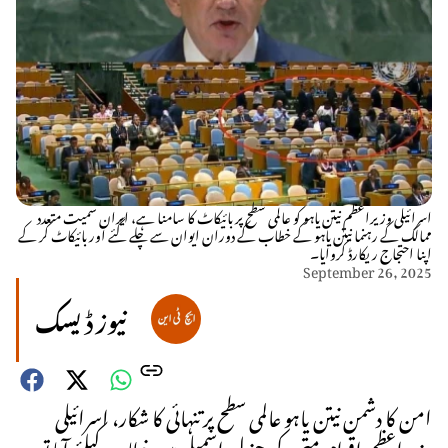
اسرائیلی وزیراعظم نیتن یاہو کو عالمی سطح پر بائیکاٹ کا سامنا ہے، ایران سمیت متعدد
ممالک کے رہنما نیتن یاہو کے خطاب کے دوران ایوان سے چلے گئے اور بائیکاٹ کر کے
اپنا احتجاج ریکارڈ کروایا۔
September 26, 2025
نیوز ڈیسک
امن کا دشمن نیتن یاہو عالمی سطح پر تنہائی کا شکار، اسرائیلی
وزیراعظم اقوام متحدہ کی جنرل اسمبلی میں خطاب کیلئے آیا تو