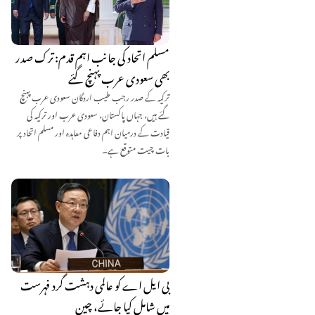
مسلم اتحاد کی جانب اہم قدم: ترک صدر
بھی سعودی عرب پہنچ گئے
ترکیہ کے صدر رجب طیب اردگان سعودی عرب پہنچ
گئے ہیں، جہاں پاکستان، سعودی عرب اور ترکیہ کی
قیادت کے درمیان اہم دفاعی معاہدہ اور مسلم اتحاد پر
بات چیت متوقع ہے۔
بی ایل اے کو عالمی دہشت گرد فہرست
میں شامل کیا جائے، چین