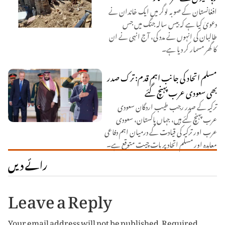
افغانستان کے صوبہ لوگر میں ایک خاندان نے
دعویٰ کیا ہے کہ بیس سالہ جنگ میں جس
طالبان کی انہوں نے مدد کی، آج انہی نے ان
کا گھر مسمار کر دیا ہے۔
مسلم اتحاد کی جانب اہم قدم: ترک صدر
بھی سعودی عرب پہنچ گئے
ترکیہ کے صدر رجب طیب اردگان سعودی
عرب پہنچ گئے ہیں، جہاں پاکستان، سعودی
عرب اور ترکیہ کی قیادت کے درمیان اہم دفاعی
معاہدہ اور مسلم اتحاد پر بات چیت متوقع ہے۔
رائے دیں
Leave a Reply
Your email address will not be published.
Required