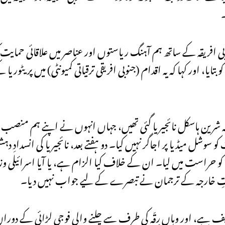
۔
یا، اور کہا کہ یہ اقدام (جنوبی افریقی ترقیاتی کمیونٹی) میں پریٹوریا کے 
رجہ شرین ہاسکل نائجیریا گئی تھیں، جہاں انہوں نے اپنے ہم منصب
 سوشل میڈیا پر اجاگر نہیں کیا۔ دو ہفتے بعد، نائجیریا کی انسداد
ں، کو حراست میں لیا۔ ان کے خلاف کیا الزام ہے، یا آیا اسرائیلی وز
ارتِ خارجہ کے ترجمان نے تبصرے کے لیے جواب نہیں دیا۔
ف ہے، اور وہاں رِقِّہ کی طرف سے چلنے والی فوجی لڑائی کے دورا