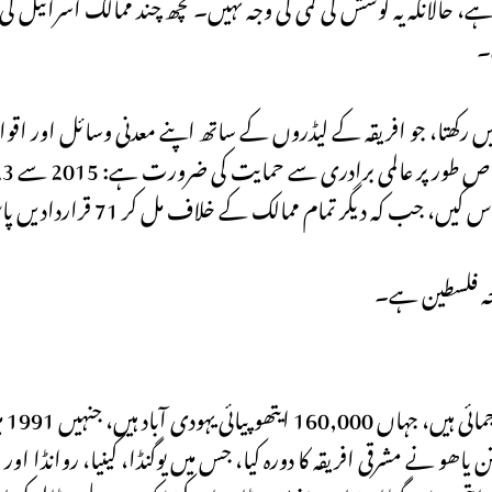
 ہے، حالانکہ یہ کوشش کی کمی کی وجہ نہیں۔ کچھ چند ممالک اسرائیل کی
۔
 رکھتا، جو افریقہ کے لیڈروں کے ساتھ اپنے معدنی وسائل اور اقوا
جہ فلسطین ہے۔
اسرائی
2016 میں وزیراعظم بینیامین نیتن یاھو نے مشرقی افریقہ کا دورہ کیا، جس میں یوگنڈا، کینیا، روا