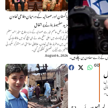
پاکستان اور صومالیہ کے درمیان دفاعی تعاون
مزید مضبوط بنانے پر اتفاق
فیلڈ مارشل عاصم منیر سے صومالیہ کے وزیر دفاع سفیر احمد معلم
فقی کی قیادت میں اعلیٰ سطح وفد نے جی ایچ کیو میں ملاقات کی
جس میں دوطرفہ دفاعی تعاون، علاقائی سلامتی اور مشترکہ سکیورٹی
چیلنجز سے نمٹنے پر تفصیلی گفتگو کی گئی۔
August 6, 2026
ل
طوں
نی
یں۔
اگست کے آخر میں زیمبیا اور اسرائیل کے سرکاری نمائندے لوساکا میں اسرائیلی سفارت خانے کے دوبارہ کھلنے کا جشن منانے کے لیے جمع ہوئے۔ یہ 52