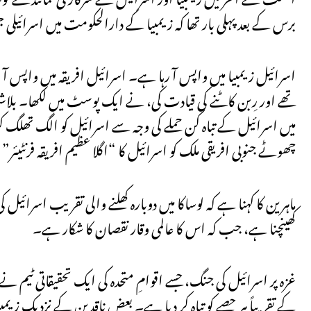
برس کے بعد پہلی بار تھا کہ زیمبیا کے دارالحکومت میں اسرائی
تھے اور رِبن کاٹنے کی قیادت کی، نے ایک پوسٹ میں لکھا۔ بلاشب
میں اسرائیل کے تباہ کن حملے کی وجہ سے اسرائیل کو الگ تھلگ 
چھوٹے جنوبی افریقی ملک کو اسرائیل کا “اگلا عظیم افریقہ فرنٹیئر” 
ماہرین کا کہنا ہے کہ لوساکا میں دوبارہ کھلنے والی تقریب اسرائ
کھینچنا ہے، جب کہ اس کا عالمی وقار نقصان کا شکار ہے۔
کے تقریباً ہر حصے کو تباہ کر دیا ہے۔ بعض ناقدین کے نزدیک زیم