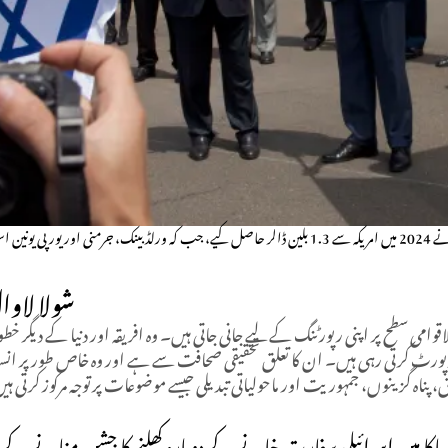
کے ہیں۔
شولا لاوا
لاقوامی سطح پر اپنی رپورٹنگ کے لیے جانی جاتی ہیں۔ وہ افریقہ اور دنیا کے دیگر خ
رپورٹ کرتی رہی ہیں۔ ان کا تعلق تحقیقی صحافت سے ہے اور وہ خاص طور پر انسا
 پناہ گزینوں، جمہوریت اور ماحولیاتی تبدیلی جیسے موضوعات پر توجہ مرکوز کرتی ہ