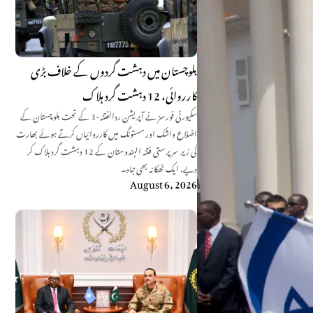
بلوچستان میں دہشت گردوں کے خلاف بڑی
کارروائی، 12 دہشت گرد ہلاک
سکیورٹی فورسز نے آپریشن ردالفتنہ-3 کے تحت بلوچستان کے
اضلاع واشک اور مستونگ میں کارروائیاں کرتے ہوئے بھارت
کی زیر سرپرستی فتنہ الہندوستان کے 12 دہشت گرد ہلاک کر
دیے، ایک ٹھکانہ بھی تباہ۔
August 6, 2026