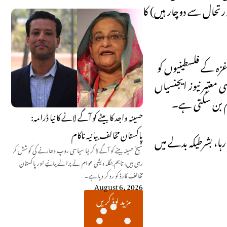
رتحال سے دوچار ہیں) کا
زہ کے فلسطینیوں کو
 معتبر نیوز ایجنسیاں
م بن سکتی ہے۔
حسینہ واجد کا بیٹے کو آگے لانے کا نیا ڈرامہ:
پاکستان مخالف بیانیہ ناکام
ہا، بشرطیکہ بدلے میں
شیخ حسینہ بیٹے کو آگے لا کر نیا سیاسی روپ دھارنے کی کوشش کر
رہی ہیں، تاہم بنگلہ دیشی عوام نے پرانے بیانیے اور پاکستان
مخالف کارڈ کو رد کر دیا ہے۔
August 6, 2026
مزید لوڈ کریں