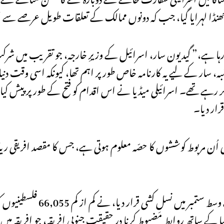
لی جھنڈا لہرایا گیا، جب کہ دونوں ممالک کے تعلقات طویل عرصے س
ہ، سار کے لیے یہ کارنامہ خاص طور پر اہم تھا، کیونکہ اسی وقت د
کر رہے تھے۔ اسرائیلی میڈیا نے اس اقدام کو فتح کے طور پر پیش 
قرار دیا۔
یل کی اُن مربوط کوششوں کا حصّہ معلوم ہوتی ہے، جس کا مقصد افریقی 
غزہ پر اسرائیل کی جنگ، جسے اقوامِ متحدہ کی ایک ت
بیا کے ساتھ روابط مضبوط کرنا در حقیقت جنوبی افریقہ، جو افریقہ 