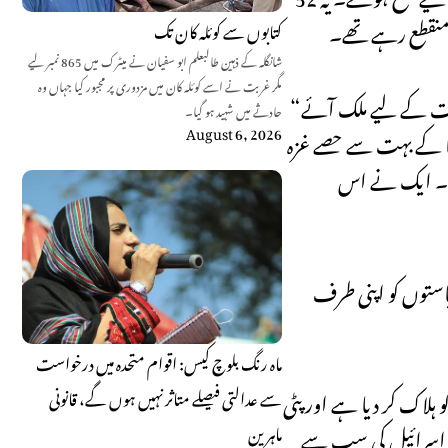
ے منقطع رہے تھے۔
کتابوں سے کوئلہ کان تک
شانگلہ کے ذہین طالبعلم ابو سفیان نے میٹرک میں 865 نمبر لیے
مگر غربت نے اسے کوئلہ کان میں مزدوری پر مجبور کیا جہاں وہ
“اسرائیل زیمبیا میں واپس آ رہا ہے۔ اسرائیل افریقہ میں واپس آ رہا ہے،” گیدیون سار، اسرائیل کے وزیرِ خارجہ، جو تقریب میں شرکت کے لیے ملک آئے
حادثے میں شہید ہو گیا۔
August 6, 2026
نیا کے بہت سے حصے غزہ
کیا۔ ایک نے اس
ریاستوں کو اپنی طرف
ماہ رنگ بلوچ کیس: اقوام متحدہ میں درخواست
حقیقاتی ٹیم نے وسط ستمبر میں نسلِ کشی قرار دیا، نے کم از کم 66,055 فلسطینیوں کو ہلاک کر دیا ہے اور پٹی
سے عدالتی فیصلے متاثر نہیں ہوں گے، قانونی
ماہرین
میں اسرائیل کی سب سے