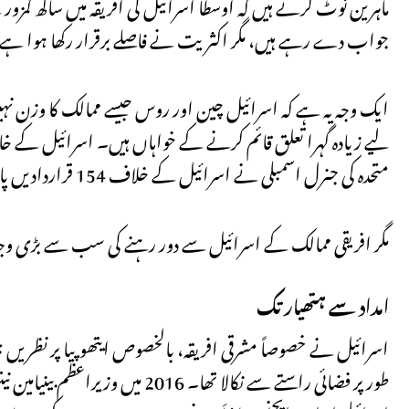
ماہرین نوٹ کرتے ہیں کہ اوسطاً اسرائیل کی افریقہ میں ساکھ کمزور
جواب دے رہے ہیں، مگر اکثریت نے فاصلے برقرار رکھا ہوا ہے
ایک وجہ یہ ہے کہ اسرائیل چین اور روس جیسے ممالک کا وزن نہیں
متحدہ کی جنرل اسمبلی نے اسرائیل کے خلاف 154 قراردادیں پاس کیں، جب کہ دیگر تمام ممالک کے خلاف مل کر 71 قراردادیں پاس ہوئیں۔
مگر افریقی ممالک کے اسرائیل سے دور رہنے کی سب سے بڑی و
امداد سے ہتھیار تک
طور پر فضائی راستے سے نکالا تھا۔ 