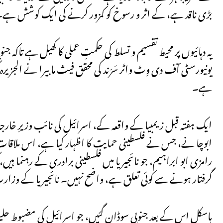
بڑی ناقد ہے، کے اثر و رسوخ کو کمزور کرنے کی ایک کوشش ہے
یونیورسٹی آف دی وِٹ واٹر سَرَند کی محقق فیث مابیرا نے الجزیرہ کو بتا
ہے۔
ایک ہفتہ قبل زیمبیا کے واقعہ کے، اسرائیل کی نائب وزیرِ خا
ابوچا نے، جس نے فلسطینی حمایت کا اظہار کیا ہے، اس ملاقات کو
رامزی ابو ابراہیم، جو نائجیریا میں فلسطینی برادری کے رہنما ہی
گرفتار ہونے سے کوئی تعلق ہے، واضح نہیں۔ نائجیریا کے وز
ہاسکل اس کے بعد جنوبی سوڈان گئیں، جو اسرائیل کی مضبوط حلی