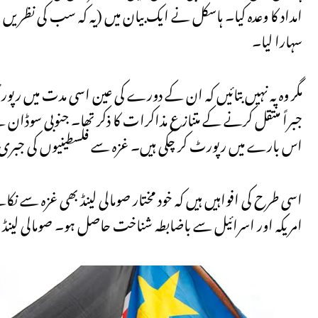
امداد کا وعدہ کیا۔ ہاسکل نے ایک بیان میں (یہ کہ سب کی نظریں
سہارا لیا۔
مگر وہ یہ نہیں بتائیں کہ ان کے دورے کی عین اسی مدت میں رپور
جبراً منتقل کرنے کے متنازع مذاکرات کا ذکر تھا۔ جنوبی سوڈان نے 
اس بارے میں رپورٹ کر چکی ہیں۔ غزہ سے فلسطینیوں کی جبری 
اسی طرح کی افواہیں ہیں کہ خود مختار صومالی لینڈ بھی غزہ سے نک
امریکہ اور اسرائیل سے باضابطہ شناخت حاصل ہو۔ صومالی لینڈ 