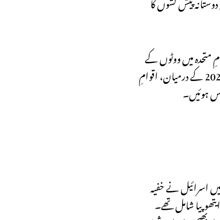
 دوستانہ پیش کشوں کا
مِ متحدہ میں ووٹوں کے
لیے زیادہ گہرا تعلق قائم کرنے کے خواہاں ہیں۔ اسرائیل کے خاص طور پر عالمی برادری سے حمایت کی ضرورت ہے: 2015 سے 2023 کے درمیان، اقوامِ
ل نے خصوصاً مشرقی افریقہ، بالخصوص ایتھوپیا پر نظریں جمائی ہیں، جہاں 160,000 ایتھوپیائی یہودی آباد ہیں، جنہیں 1991 میں اسرائیل نے خفیہ
نڈا اور ایتھوپیا شامل تھے۔