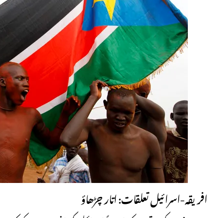
افریقہ-اسرائیل تعلقات: اتار چڑھاؤ