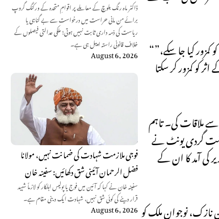
ڈاکٹر ماہ رنگ بلوچ کے معاملے پر اقوامِ متحدہ کے ورکنگ گروپ
برائے من مانی حراست میں درخواست سے بے گناہی یا
ریاست کی ذمہ داری ثابت نہیں ہوتی؛ ملکی عدالتی فیصلوں کے
خلاف قانونی راستہ اپیل ہی ہے۔
“یہ دہائیوں پر محیط تقسیم و تسلط کی حکمتِ عملی کا کھیل ہے تاکہ جنوبی افریقہ کے ساتھ ہم آہنگ ریاستوں اور عناصر میں علاقائی حمایت کو کمزور کیا جا سکے،”
August 6, 2026
اثر کو کمزور کر سکتا
 سے ملاقات کی۔ تاہم
ِ دہشت گردی یونٹ نے
یر کی آمد کا ان کے
فوجی ملازمت شہادت کی ضمانت نہیں، مولانا
فضل الرحمان آئینی شق دکھائیں: سفینہ خان
سفینہ خان نے کہا کہ آئین میں فوج یا پولیس اہلکار کو لازماً شہید
قرار دینے کی کوئی شق نہیں، شہادت ایک دینی مقام ہے۔
ن نازک، نوجوان ملک کو
August 6, 2026