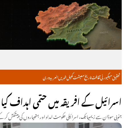
تحقیق
سیکیورٹی
ثقافت
تاریخ
معیشت
کھیل
خبریں
العربية
دری
اسرائیل کے افریقہ میں حتمی اہداف کیا 
جنوبی سوڈان سے زیمبیا تک، اسرائیلی حکومت امداد اور ہتھیاروں کی پیشکش کر کے ا