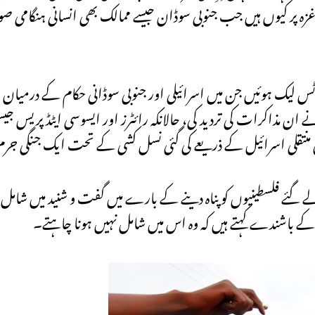
 غزہ پر کیوں ہیں جب جنوبی سوڈان جیسے ممالک بھی انسانی ہنگامی صو
ٹس لیک ہوئیں جن میں اسرائیلی اور جنوبی سوڈانی حکام کے درمیان غ
ان مذاکرات کی تردید کی، حالانکہ رائٹرز اور ایسوسی ایٹڈ پریس جیسی
منتقلی اسرائیل کے ذریعے کی گئی نسل کشی کے تحت ایک جنگی جر
الے گئے فلسطینیوں کو پناہ دینے کے بارے میں گفت و شنید میں شامل ر
کے باشندے کہتے ہیں کہ وہ اس میں شامل نہیں ہونا چاہتے۔