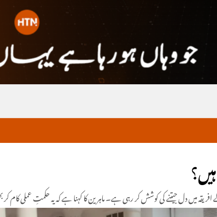
ہیں؟
فریقہ میں دل جیتنے کی کوشش کر رہی ہے۔ ماہرین کا کہنا ہے کہ یہ حکمتِ عملی کام کر