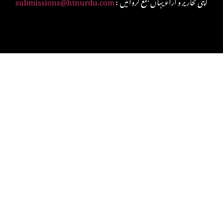
: اپنی تحاریر و آراء یہاں جمع کروائیں
submissions@htnurdu.com