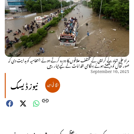
مراد علی شاہ نے کراچی کے مختلف علاقوں کا دورہ کرتے ہوئے انتطامیہ کو ہدایت دی کہ
صورتحال کو دیکھتے ہوئے ہنگامی اقدامات کے لیے تیار رہیں
September 10, 2025
نیوز ڈیسک