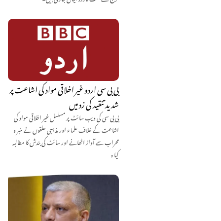
بی بی سی اردو غیر اخلاقی مواد کی اشاعت پر
شدید تنقید کی زد میں
بی بی سی کی ویب سائٹ پر مسلسل غیر اخلاقی مواد کی
اشاعت کے خلاف علماء اور مذہبی حلقوں نے منبر و
محراب سے آواز اٹھانے اور سائٹ کی بندش کا مطالبہ
کیا ہ