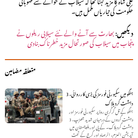
علی شاہ کا مزید کہنا تھا کہ سیلاب کے حوالے سے صوبائی
حکومت کی تیاریاں مکمل ہیں۔
دیکھیں:
بھارت سے آنے والے نئے سیلابی ریلوں نے
پنجاب میں سیلاب کی صورتحال مزید خطرناک بنادی
متعلقہ مضامین
ہنگو میں سکیورٹی فورسز کی بڑی کارروائی، 3
دہشت گرد ہلاک
ہنگو کے تل گُرگُری روڈ پر سکیورٹی فورسز اور
دہشت گردوں کے درمیان شدید جھڑپ، 3
دہشت گرد ہلاک۔ کے پی اور بلوچستان میں
آپریشن العزم، الرصاد اور گرج کے تحت