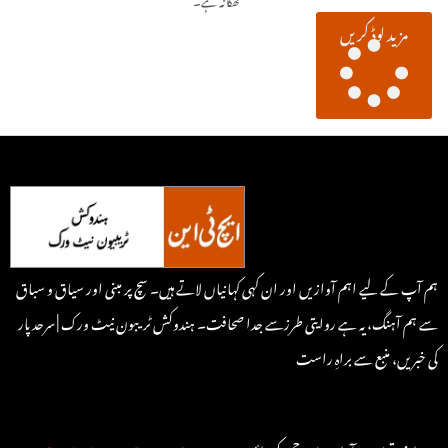
مزید لوڈ کریں
ہم آپ کے لیے اہم آوازیں اور ان کہی کہانیاں لاتے ہیں۔ سچ پر مبنی اور سیاق و سباق
سے ہم آہنگ، یہ ہے روایتی طرزسے جدا صحافت۔ ہندوکش ٹریبون نیٹ ورک | سرحد پار
کی خبریں، منبع سے براہِ راست