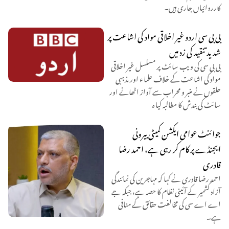
کارروائیاں جاری ہیں۔
بی بی سی اردو غیر اخلاقی مواد کی اشاعت پر
شدید تنقید کی زد میں
بی بی سی کی ویب سائٹ پر مسلسل غیر اخلاقی
مواد کی اشاعت کے خلاف علماء اور مذہبی
حلقوں نے منبر و محراب سے آواز اٹھانے اور
سائٹ کی بندش کا مطالبہ کیا ہ
جوائنٹ عوامی ایکشن کمیٹی بیرونی
ایجنڈے پر کام کر رہی ہے، احمد رضا
قادری
احمد رضا قادری نے کہا کہ مہاجرین کی نمائندگی
آزاد کشمیر کے آئینی نظام کا حصہ ہے، جبکہ جے
اے اے سی کی مخالفت حقائق کے منافی
ہے۔