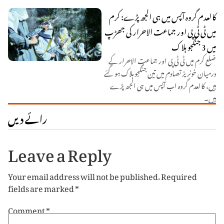
کالعدم گروہ آپس میں ہی الجھ پڑے: کرم
میں ٹی ٹی پی اور جماعت الاحرار کی جھڑپ
میں 3 جنگجو ہلاک
ضلع کرم میں ٹی ٹی پی اور جماعت الاحرار کے
درمیان خونریز تصادم میں تین جنگجو ہلاک ہو گئے
ہیں، کالعدم گروہ اب آپس میں ہی الجھ پڑے
ہیں۔
رائے دیں
Leave a Reply
Your email address will not be published.
Required
fields are marked
*
Comment
*