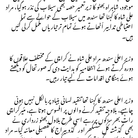
موجود، شاہراہ بھٹو کا زیرتعمیر حصہ بھی سیلاب کی نذر ہوگیا، مراد
علی شاہ کا کہنا تھا سندھ میں سیلاب کے حوالے سے تما
احتیاطی تدابیر اُٹھاتے ہوئے تمام تر تیاریاں مکمل کرلی گئیں
ہیں۔
وزیرِ اعلیٰ سندھ مراد علی شاہ نے کراچی کے مختلف علاقوں کا
دورہ کرتے ہوئے انتطامیہ کو ہدایت دی کہ صورتحال کو دیکھتے
ہوئے ہنگامی اقدامات کے لیے تیار رہیں۔
وزیر اعلی سندھ کا کہنا تھا تنقید لسانی بنیاد پربالکل نہیں ہونی
چاہیے، بلاوجہ تنقید کرنے والوں پر افسوس ہوتا ہے، مئیرکراچی
رات بھر سڑکوں پررہے اسی طرح بلاول بھٹو زرداری نے
بھی گذشتہ کل سسکھر اور گڈو بیراج کا تفصیلی معائنہ کیا۔ مراد