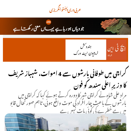
عربی
دری
پښتو
انگریزی
کراچی میں طوفانی بارشوں سے 4 اموات، شہباز شریف
کا وزیرِ اعلی سندھ کو فون
مراد علی شاہ نے کراچی شہر کا دورہ کرتے ہوئے کہا کہ کراچی میں
بارشوں کے باعث چار افراد کی موت واقع ہوئی، تاہم صورتحال قابو
میں ہے خطرے کی کوئی بات نہیں ہے