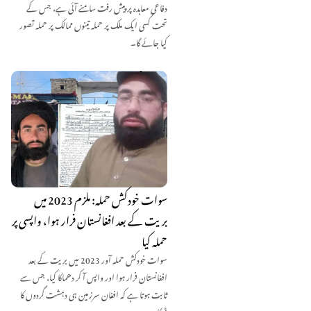
دفاعی معاہدہ پر پیش رفت سامنے آئی ہے، جس کے
تحت کسی ایک ملک پر حملہ تینوں ممالک پر حملہ تصور
کیا جائے گا۔
سوات خودکش حملہ: ملزم 2023 میں
بریت کے بعد افغانستان فرار ہوا، واپسی پر
حملہ کیا
سوات خودکش حملہ آور 2023 میں بریت کے بعد
افغانستان فرار ہوا اور واپس آ کر دھماکا کیا، جس سے
ثابت ہوتا ہے کہ افغان سرزمین ہی دہشت گردوں کا
ٹھکانہ ہے۔