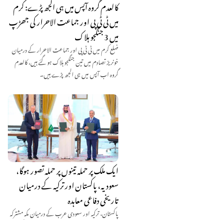
کالعدم گروہ آپس میں ہی الجھ پڑے: کرم
میں ٹی ٹی پی اور جماعت الاحرار کی جھڑپ
میں 3 جنگجو ہلاک
ضلع کرم میں ٹی ٹی پی اور جماعت الاحرار کے درمیان
خونریز تصادم میں تین جنگجو ہلاک ہو گئے ہیں، کالعدم
گروہ اب آپس میں ہی الجھ پڑے ہیں۔
ایک ملک پر حملہ تینوں پر حملہ تصور ہوگا،
سعودیہ، پاکستان اور ترکیہ کے درمیان
تاریخی دفاعی معاہدہ
پاکستان، ترکیہ اور سعودی عرب کے درمیان مکہ مشترکہ