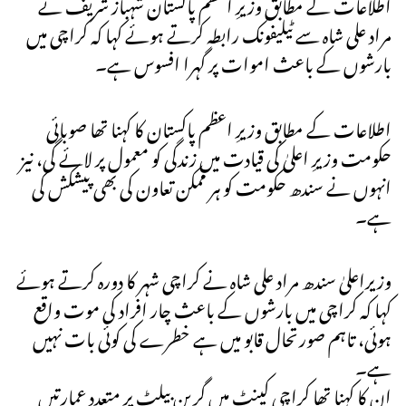
اطلاعات کے مطابق وزیرِ اعظم پاکستان شہباز شریف نے
مراد علی شاہ سے ٹیلیفونک رابطہ کرتے ہوئے کہا کہ کراچی میں
بارشوں کے باعث اموات پر گہرا افسوس ہے۔
اطلاعات کے مطابق وزیرِ اعظم پاکستان کا کہنا تھا صوبائی
حکومت وزیرِ اعلیٰ کی قیادت میں زندگی کو معمول پر لائے گی، نیز
انہوں نے سندھ حکومت کو ہر ممکن تعاون کی بھی پیشکش کی
ہے۔
وزیراعلیٰ سندھ مراد علی شاہ نے کراچی شہر کا دورہ کرتے ہوئے
کہا کہ کراچی میں بارشوں کے باعث چار افراد کی موت واقع
ہوئی، تاہم صورتحال قابو میں ہے خطرے کی کوئی بات نہیں
ہے۔
ان کا کہنا تھا کراچی کینٹ میں گرین بیلٹ پر متعدد عمارتیں