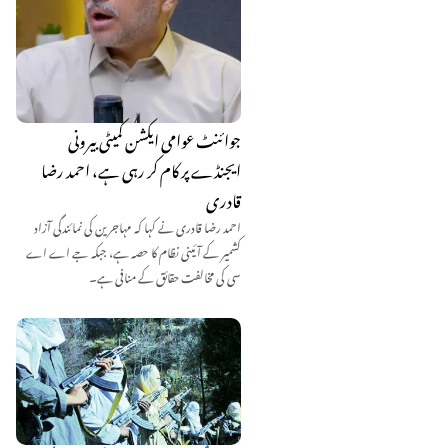
جوائنٹ عوامی ایکشن کمیٹی بیرونی
ایجنڈے پر کام کر رہی ہے، احمد رضا
قادری
احمد رضا قادری نے کہا کہ مہاجرین کی نمائندگی آزاد
کشمیر کے آئینی نظام کا حصہ ہے، جبکہ جے اے اے
سی کی مخالفت حقائق کے منافی ہے۔