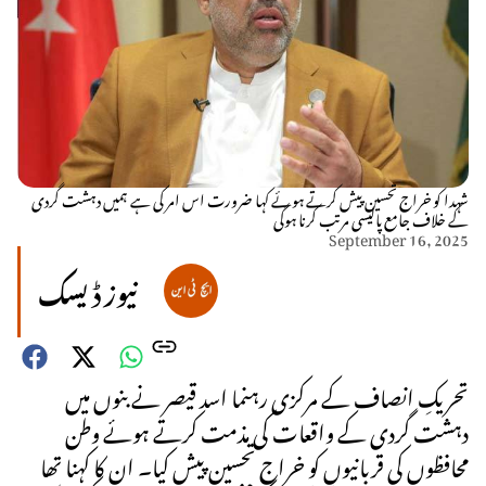
شہدا کو خراج تحسین پیش کرتے ہوئے کہا ضرورت اس امر کی ہے ہمیں دہشت گردی
کے خلاف جامع پالیسی مرتب کرنا ہوگی
September 16, 2025
نیوز ڈیسک
تحریکِ انصاف کے مرکزی رہنما اسد قیصر نے بنوں میں
دہشت گردی کے واقعات کی مذمت کرتے ہوئے وطن
محافظوں کی قربانیوں کو خراجِ تحسین پیش کیا۔ ان کا کہنا تھا