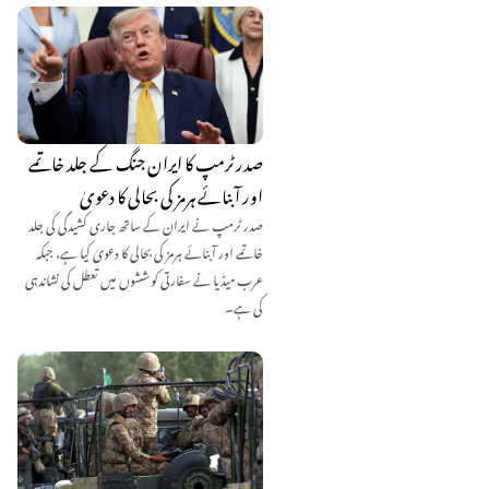
صدر ٹرمپ کا ایران جنگ کے جلد خاتمے
اور آبنائے ہرمز کی بحالی کا دعویٰ
صدر ٹرمپ نے ایران کے ساتھ جاری کشیدگی کی جلد
خاتمے اور آبنائے ہرمز کی بحالی کا دعویٰ کیا ہے، جبکہ
عرب میڈیا نے سفارتی کوششوں میں تعطل کی نشاندہی
کی ہے۔