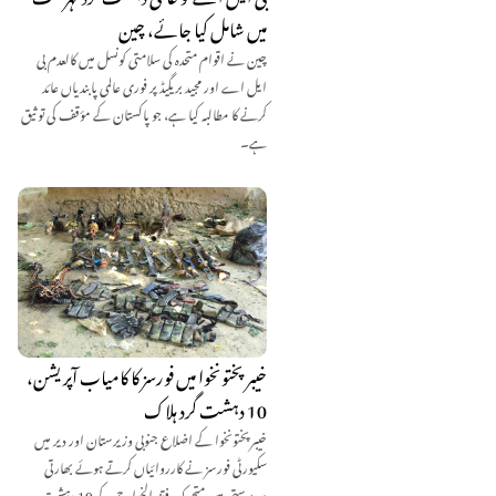
میں شامل کیا جائے، چین
چین نے اقوام متحدہ کی سلامتی کونسل میں کالعدم بی
ایل اے اور مجید بریگیڈ پر فوری عالمی پابندیاں عائد
کرنے کا مطالبہ کیا ہے، جو پاکستان کے مؤقف کی توثیق
ہے۔
خیبرپختونخوا میں فورسز کا کامیاب آپریشن،
10 دہشت گرد ہلاک
خیبرپختونخوا کے اضلاع جنوبی وزیرستان اور دیر میں
سکیورٹی فورسز نے کارروائیاں کرتے ہوئے بھارتی
سرپرستی میں متحرک فتنہ الخوارج کے 10 دہشت