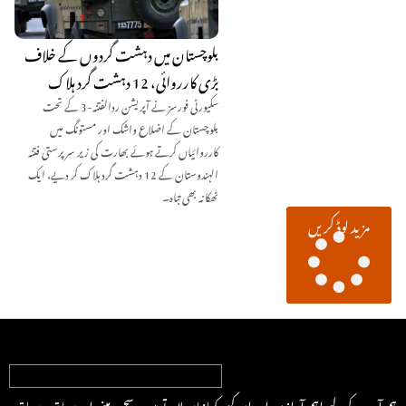
بلوچستان میں دہشت گردوں کے خلاف
بڑی کارروائی، 12 دہشت گرد ہلاک
سکیورٹی فورسز نے آپریشن ردالفتنہ-3 کے تحت
بلوچستان کے اضلاع واشک اور مستونگ میں
کارروائیاں کرتے ہوئے بھارت کی زیر سرپرستی فتنہ
الہندوستان کے 12 دہشت گرد ہلاک کر دیے، ایک
ٹھکانہ بھی تباہ۔
مزید لوڈ کریں
ہم آپ کے لیے اہم آوازیں اور ان کہی کہانیاں لاتے ہیں۔ سچ پر مبنی اور سیاق و سباق