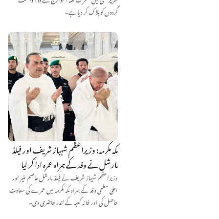
گردوں کو ہلاک کر دیا ہے۔
مکہ مکرمہ: وزیراعظم شہباز شریف اور فیلڈ
مارشل نے وفد کے ہمراہ عمرہ ادا کر لیا
وزیراعظم شہباز شریف نے فیلڈ مارشل عاصم منیر اور
اعلیٰ سطحی وفد کے ہمراہ مکہ مکرمہ میں عمرے کی سعادت
حاصل کی اور خانہ کعبہ کے اندر حاضری دی۔