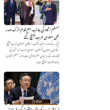
مسلم اتحاد کی جانب اہم قدم: ترک صدر
بھی سعودی عرب پہنچ گئے
ترکیہ کے صدر رجب طیب اردگان سعودی عرب پہنچ
گئے ہیں، جہاں پاکستان، سعودی عرب اور ترکیہ کی
قیادت کے درمیان اہم دفاعی معاہدہ اور مسلم اتحاد پر
بات چیت متوقع ہے۔
بی ایل اے کو عالمی دہشت گرد فہرست