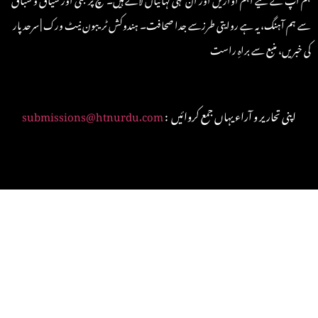
سے ہم آہنگ، یہ ہے روایتی طرزسے جدا صحافت۔ ہندوکش ٹریبون نیٹ ورک | سرحد پار
کی خبریں، منبع سے براہِ راست
: اپنی تحاریر و آراء یہاں جمع کروائیں
submissions@htnurdu.com