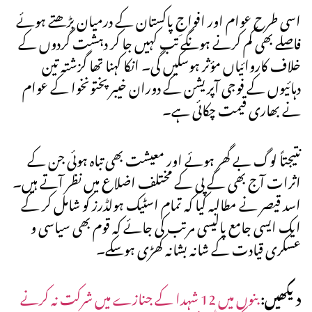
اسی طرح عوام اور افواجِ پاکستان کے درمیان بڑھتے ہوئے
فاصلے بھی کم کرنے ہونگے تب کہیں جا کر دہشت گردوں کے
خلاف کاروائیاں مؤثر ہوسکیں گی۔ انکا کہنا تھا گزشتہ تین
دہائیوں کے فوجی آپریشن کے دوران خیبرپختونخوا کے عوام
نے بھاری قیمت چکائی ہے۔
نتیجتاً لوگ بے گھر ہوئے اور معیشت بھی تباہ ہوئی جن کے
اثرات آج بھی کے پی کے مختلف اضلاع میں نظر آتے ہیں۔
اسد قیصر نے مطالبہ کیا کہ تمام اسٹیک ہولڈرز کو شامل کر کے
ایک ایسی جامع پالیسی مرتب کی جائے کہ قوم بھی سیاسی و
عسکری قیادت کے شانہ بشانہ کھڑی ہوسکے۔
دیکھیں:
بنوں میں 12 شہدا کے جنازے میں شرکت نہ کرنے