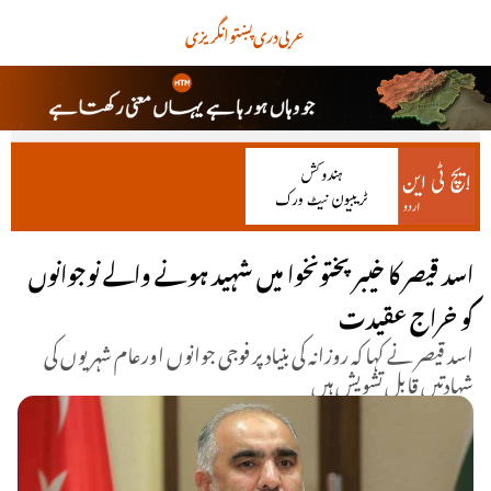
عربی
دری
پښتو
انگریزی
اسد قیصر کا خیبرپختونخوا میں شہید ہونے والے نوجوانوں
کو خراج عقیدت
اسد قیصر نے کہا کہ روزانہ کی بنیاد پر فوجی جوانوں اورعام شہریوں کی
شہادتیں قابلِ تشویش ہیں