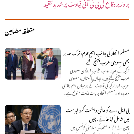
پر وزیر دفاع کی پی ٹی آئی قیادت پر شدید تنقید
متعلقہ مضامین
مسلم اتحاد کی جانب اہم قدم: ترک صدر
بھی سعودی عرب پہنچ گئے
ترکیہ کے صدر رجب طیب اردگان سعودی
عرب پہنچ گئے ہیں، جہاں پاکستان، سعودی
عرب اور ترکیہ کی قیادت کے درمیان اہم دفاعی
معاہدہ اور مسلم اتحاد پر بات چیت متوقع ہے۔
بی ایل اے کو عالمی دہشت گرد فہرست
میں شامل کیا جائے، چین
چین نے اقوام متحدہ کی سلامتی کونسل میں
کالعدم بی ایل اے اور مجید بریگیڈ پر فوری