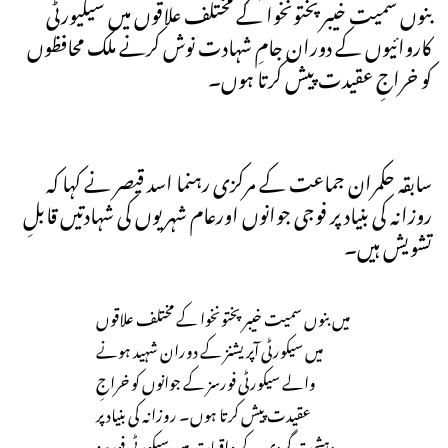
بنوں سمیت خیبرپختونخوا کے مختلف علاقوں میں سیکیورٹی
کاروائیوں کے دوران جامِ شہادت نوش کرنے ملک محافظوں
کو خراجِ عقیدت پیش کرتا ہوں۔
سابقہ حکمران جماعت کے مرکزی رہنما اسد قیصر نے کہا کہ
روزانہ کی بنیاد پر فوجی جوانوں اورعام شہریوں کی شہادتیں قابلِ
تشویش ہیں۔
میں بنوں سمیت خیبرپختونخوا کے مختلف علاقوں
میں سیکورٹی آپریشنز کے دوران شہید ہونے
والے سیکورٹی فورسز کے جوانوں کو خراجِ
عقیدت پیش کرتا ہوں۔ روزانہ کی بنیاد پر
دہشت گردی کے واقعات میں سیکورٹی فورسز