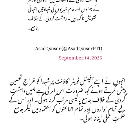
کے جوانوں اور عام شہریوں کی شہادتیں انتہائی
تشویش ناک ہیں۔ دہشت گردی کے خلاف
جامع…
— Asad Qaiser (@AsadQaiserPTI)
September 14, 2025
انہوں نے اپنے آفیشل ٹویٹر اکاؤنٹ پر شہدا کو خراج تحسین
پیش کرتے ہوئے کہا ضرورت اس امر کی ہے ہمیں دہشت
گردی کے خلاف جامع پالیسی مرتب کرنا ہوگی۔ اور اس کے
لیے تمام اداروں اور تمام جماعتوں کو اعتماد میں لیکر جامع
حکمتِ عملی اپنانا ہوگی۔