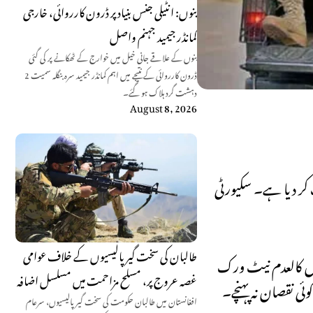
بنوں: انٹیلی جنس بنیاد پر ڈرون کارروائی، خارجی
کمانڈر جیمید جہنم واصل
بنوں کے علاقے جانی خیل میں خوارج کے ٹھکانے پر کی گئی
ڈرون کارروائی کے نتیجے میں اہم کمانڈر جیمید سرہ بنگلہ سمیت 2
دہشت گرد ہلاک ہو گئے۔
August 8, 2026
 پر کامیاب کارروائی کرتے ہوئے مقابلے کے دوران 3 خوارج کو ہلاک کر دیا ہے۔ سکیورٹی
طالبان کی سخت گیر پالیسیوں کے خلاف عوامی
میں کالعدم نیٹ ورک
غصہ عروج پر، مسلح مزاحمت میں مسلسل اضافہ
و کوئی نقصان نہ پہنچے۔
افغانستان میں طالبان حکومت کی سخت گیر پالیسیوں، سرعام