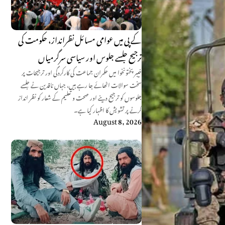
کے پی میں عوامی مسائل نظرانداز، حکومت کی
ترجیح جلسے جلوس اور سیاسی سرگرمیاں
خیبر پختونخوا میں حکمران جماعت کی کارکردگی اور ترجیحات پر
سخت سوالات اٹھائے جا رہے ہیں، جہاں ناقدین نے جلسے
جلوسوں کو ترجیح دینے اور صحت و تعلیم کے شعار کو نظر انداز
کرنے پر تشویش کا اظہار کیا ہے۔
August 8, 2026