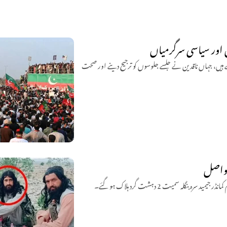
 اور سیاسی سرگرمیاں
 ہیں، جہاں ناقدین نے جلسے جلوسوں کو ترجیح دینے اور صحت
م واصل
لہ سمیت 2 دہشت گرد ہلاک ہو گئے۔