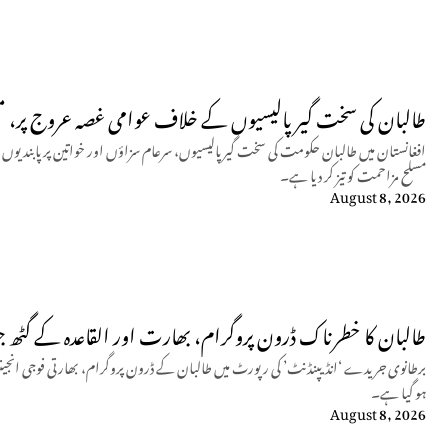
طالبان کی سخت گیر پالیسیوں کے خلاف عوامی غصہ عروج پر، 
افغانستان میں طالبان حکومت کی سخت گیر پالیسیوں، سرعام سزاؤں اور خواتین پر پابندی
مسلح مزاحمت کو تیز کر دیا ہے۔
August 8, 2026
طالبان کا خطرناک ڈرون پروگرام، بھارت اور القاعدہ کے گٹھ ج
برطانوی جریدے ‘انڈیپنڈنٹ’ کی رپورٹ میں طالبان کے ڈرون پروگرام، بھارتی فوجی انجینئرز
ہو گیا ہے۔
August 8, 2026