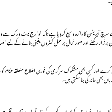
ی۔
کے سرچ آپریشن کا دائرہ وسیع کر دیا ہے تاکہ خوارج نیٹ ورک سے وا
رقرار رکھنے اور صورتحال پر مکمل کنٹرول یقینی بنانے کے لیے اضا
ون کرے اور کسی بھی مشکوک سرگرمی کی فوری اطلاع متعلقہ حکام ک
اں بھی عائد کی جا سکتی ہیں۔
لی یہ کارروائیاں خوارج کے نیٹ ورکس کے خاتمے اور پرتشدد و تخریب