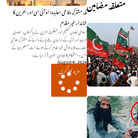
متعلقہ مضامین
مکہ مشترکہ دفاعی معاہدہ: او آئی سی اور بحرین کا
شاندار خیر مقدم
اسلامی تعاون تنظیم اور مملکتِ بحرین نے پاکستان، سعودی
عرب اور ترکیہ کے درمیان طے پانے والے مکہ مشترکہ دفاعی
معاہدے کا پرجوش خیرمقدم کرتے ہوئے اسے مسلم دنیا کے
امن و استحکام کا بنیادی ستون قرار دیا ہے۔
August 8, 2026
مزید لوڈ کریں