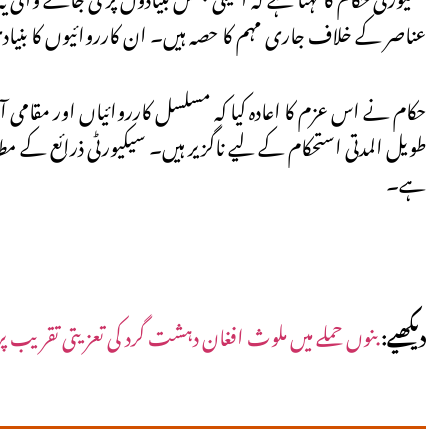
عناصر کے خلاف جاری مہم کا حصہ ہیں۔ ان کارروائیوں کا بنیادی 
حکام نے اس عزم کا اعادہ کیا کہ مسلسل کارروائیاں اور مقامی 
طویل المدتی استحکام کے لیے ناگزیر ہیں۔ سیکیورٹی ذرائع کے مط
ہے۔
دیکھیے:
بنوں حملے میں ملوث افغان دہشت گرد کی تعزیتی تقریب پر یون