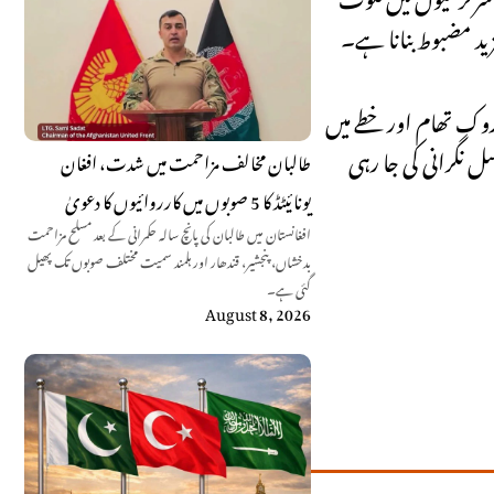
زید مضبوط بنانا ہے۔
روک تھام اور خطے میں
ل نگرانی کی جا رہی
طالبان مخالف مزاحمت میں شدت، افغان
یونائیٹڈ کا 5 صوبوں میں کارروائیوں کا دعویٰ
افغانستان میں طالبان کی پانچ سالہ حکمرانی کے بعد مسلح مزاحمت
بدخشاں، پنجشیر، قندھار اور ہلمند سمیت مختلف صوبوں تک پھیل
گئی ہے۔
August 8, 2026