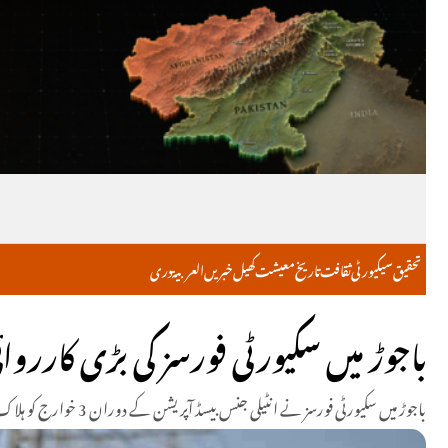
تحقیق
سیکیورٹی
ثقافت
تاریخ
معیشت
کھیل
خبریں
العربية
دری
باجوڑ میں سکیورٹی فورسز کی بڑی کارروائی، 3 خوارج 
باجوڑ میں سکیورٹی فورسز نے انٹیلی جنس بیسڈ آپریشن کے دوران 3 خوارج کو ہلاک کر دیا، علاقے میں سرچ آپریشن جاری ہے۔