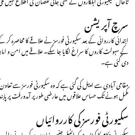
تاحال سیکیورٹی اہلکاروں کے کسی جانی نقصان کی اطلاع نہیں مل
سرچ آپریشن
ابتدائی کارروائی کے بعد سکیورٹی فورسز نے علاقے کا محاصرہ کر 
کے سہولت کاروں کا سراغ لگایا جا سکے۔ علاقے میں امن و امان ب
دی گئی ہے۔
مقامی آبادی سے اپیل کی گئی ہے کہ وہ سکیورٹی فورسز سے تعا
مکمل ہونے تک حساس علاقوں میں عارضی طور پر آمدورفت پر پابندی
سکیورٹی فورسز کی کارروائیاں
سکیورٹی حکام کا کہنا ہے کہ انٹیلی جنس بنیادوں پر کی جانے وا