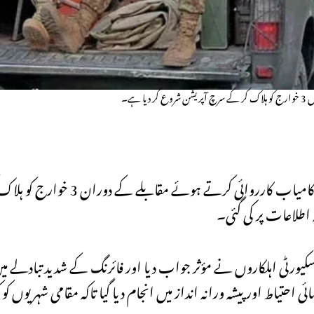
ہے۔
ضلع باجوڑ میں سکیورٹی فورسز نے انٹیلی جنس اطلاعات کی بنیاد
اطلاعات پر کی گئی۔
کیورٹی اہلکاروں نے مؤثر جواب دیا اور فائرنگ کے شدید تبادلے 
پریشن انتہائی احتیاط اور پیشہ ورانہ انداز میں انجام دیا گیا تاکہ مقامی شہریوں ک