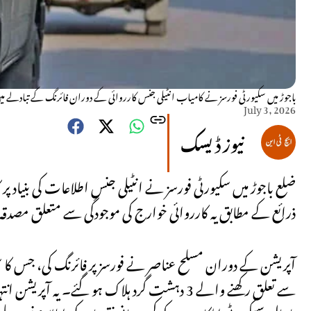
باجوڑ میں سکیورٹی فورسز نے کامیاب انٹیلی جنس کارروائی کے دوران فائرنگ کے تبادلے میں 3 خوارج کو ہلاک کر کے سرچ آپریشن شروع کر دیا 
July 3, 2026
نیوز ڈیسک
ذرائع کے مطابق یہ کارروائی خوارج کی موجودگی سے متعلق مصدقہ 
آپریشن کے دوران مسلح عناصر نے فورسز پر فائرنگ کی، جس کا س
سے تعلق رکھنے والے 3 دہشت گرد ہلاک ہو گئے۔ یہ آ