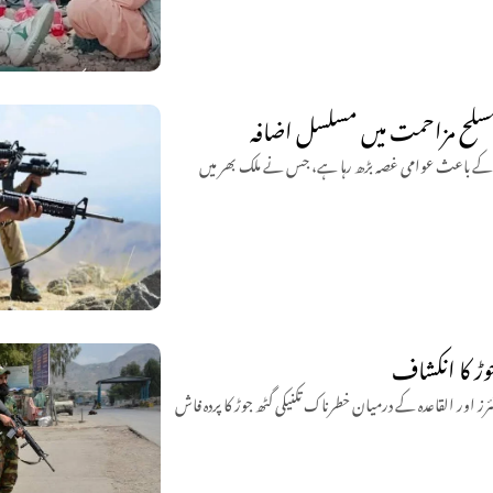
مسلح مزاحمت میں مسلسل اضافہ
وں کے باعث عوامی غصہ بڑھ رہا ہے، جس نے ملک بھر میں
وڑ کا انکشاف
 اور القاعدہ کے درمیان خطرناک تکنیکی گٹھ جوڑ کا پردہ فاش