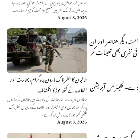
سزاؤں اور خواتین پر پابندیوں کے باعث عوامی غصہ بڑھ رہا
ہے، جس نے ملک بھر میں مسلح مزاحمت کو تیز کر دیا ہے۔
August 8, 2026
بستہ دیگر عناصر اور ان
فی نفری بھی تعینات کر
طالبان کا خطرناک ڈرون پروگرام، بھارت اور
و دے۔ کلیئرنس آپریشن
القاعدہ کے گٹھ جوڑ کا انکشاف
برطانوی جریدے ‘انڈیپنڈنٹ’ کی رپورٹ میں طالبان کے ڈرون
پروگرام، بھارتی فوجی انجینئرز اور القاعدہ کے درمیان خطرناک
تکنیکی گٹھ جوڑ کا پردہ فاش ہو گیا ہے۔
August 8, 2026
ی سرگرمیوں میں ملوث