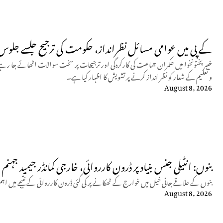
کے پی میں عوامی مسائل نظرانداز، حکومت کی ترجیح جلسے جلوس
خیبر پختونخوا میں حکمران جماعت کی کارکردگی اور ترجیحات پر سخت سوالات اٹھائے جا رہے
و تعلیم کے شعار کو نظر انداز کرنے پر تشویش کا اظہار کیا ہے۔
August 8, 2026
بنوں: انٹیلی جنس بنیاد پر ڈرون کارروائی، خارجی کمانڈر جیمید جہن
بنوں کے علاقے جانی خیل میں خوارج کے ٹھکانے پر کی گئی ڈرون کارروائی کے نتیجے میں اہم کمانڈر جیمید سرہ بنگ
August 8, 2026