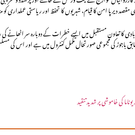
مقصد دیرپا امن کا قیام، شہریوں کا تحفظ اور ریاستی عملداری کو م
آبادی کا تعاون مستقبل میں ایسے خطرات کے دوبارہ سر اٹھانے کی 
ابق باجوڑ کی مجموعی صورتحال مکمل کنٹرول میں ہے اور اس کی مسلس
اما کی خاموشی پر شدید تنقید