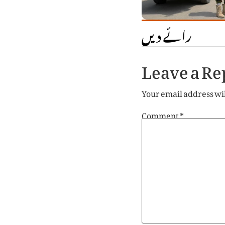
رائے دیں
Leave a Re
Your email address wil
Comment
*