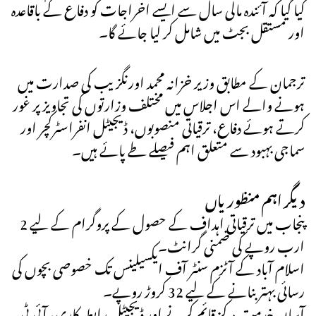
کیا گیا کہ آئندہ مالی سال سے ایسے اخراجات کو دفاع کے باقاعدہ
اور مستقل بجٹ میں شامل کر لیا جائے گا۔
ترجمان کے مطابق وزیر خزانہ محمد اورنگزیب کی صدارت میں
ہونے والے اس اجلاس میں مختلف وزارتوں کی تجاویز پر غور
کرتے ہوئے دفاع، ترقیاتی منصوبوں، ڈیجیٹل انفراسٹرکچر اور
سماجی بہبود سے متعلق اہم فیصلے طے پائے ہیں۔
دیگر اہم منظوریاں
پنجاب میں ترقیاتی اہداف کے حصول کے پروگرام کے لیے 2
ارب روپے کی ضمنی گرانٹ۔
اسلام آباد کے آٹزم سنٹر آف ایکسیلینس تک خصوصی بچوں کی
رسائی بہتر بنانے کے لیے 32 کروڑ روپے۔
آسان خدمت مرکز قائم کرنے اور ڈیجیٹل رابطہ کاری، آئی ٹی