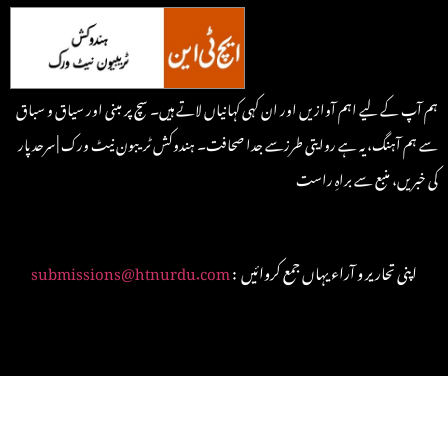
ہم آپ کے لیے اہم آوازیں اور ان کہی کہانیاں لاتے ہیں۔ سچ پر مبنی اور سیاق و سباق
سے ہم آہنگ، یہ ہے روایتی طرزسے جدا صحافت۔ ہندوکش ٹریبون نیٹ ورک | سرحد پار
کی خبریں، منبع سے براہِ راست
: اپنی تحاریر و آراء یہاں جمع کروائیں
submissions@htnurdu.com