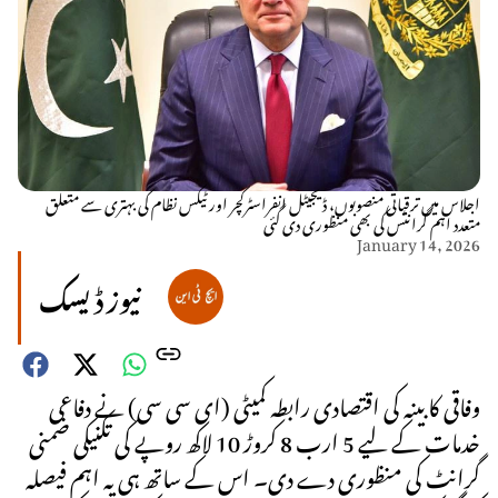
اجلاس میں ترقیاتی منصوبوں، ڈیجیٹل انفراسٹرکچر اور ٹیکس نظام کی بہتری سے متعلق
متعدد اہم گرانٹس کی بھی منظوری دی گئی
January 14, 2026
نیوز ڈیسک
وفاقی کابینہ کی اقتصادی رابطہ کمیٹی (ای سی سی) نے دفاعی
خدمات کے لیے 5 ارب 8 کروڑ 10 لاکھ روپے کی تکنیکی ضمنی
گرانٹ کی منظوری دے دی۔ اس کے ساتھ ہی یہ اہم فیصلہ