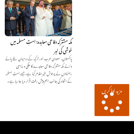
مکہ مشترکہ دفاعی معاہدہ: امتِ مسلمہ میں
خوشی کی لہر
پاکستان، سعودی عرب اور ترکیہ کے درمیان طے پانے
والے مکہ مشترکہ دفاعی معاہدے کا ملکی و مذہبی
رہنماؤں نے پرجوش خیرمقدم کیا ہے، جسے امتِ مسلمہ
کے اتحاد کی جانب اہم پیش رفت قرار دیا جا رہا ہے۔
مزید لوڈ کریں