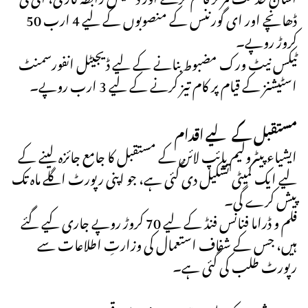
ڈھانچے اور ای گورننس کے منصوبوں کے لیے 4 ارب 50
کروڑ روپے۔
ٹیکس نیٹ ورک مضبوط بنانے کے لیے ڈیجیٹل انفورسمنٹ
اسٹیشنز کے قیام پر کام تیز کرنے کے لیے 3 ارب روپے۔
مستقبل کے لیے اقدام
ایشیاء پیٹرولیم پائپ لائن کے مستقبل کا جامع جائزہ لینے کے
لیے ایک کمیٹی تشکیل دی گئی ہے، جو اپنی رپورٹ اگلے ماہ تک
پیش کرے گی۔
فلم و ڈراما فنانس فنڈ کے لیے 70 کروڑ روپے جاری کیے گئے
ہیں، جس کے شفاف استعمال کی وزارتِ اطلاعات سے
رپورٹ طلب کی گئی ہے۔