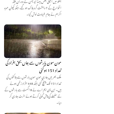
ہنگو میں انٹیلی جنس بیسڈ آپریشن کے دوران فتنہ
الخوارج کے 7 دہشت گرد ہلاک ہو گئے، جبکہ کیپٹن حمزہ
اکرام نے جامِ شہادت نوش کیا۔
مون سون بارشوں سے جاں بحق افراد کی
تعداد 151 ہوگئی
ملک بھر میں جاری مون سون بارشوں سے ہلاکتوں کی
تعداد 151 تک پہنچ گئی جبکہ 448 افراد زخمی ہوئے
ہیں۔ این ڈی ایم اے نے 8 اگست سے بارشوں کے
نئے سلسلے کی پیش گوئی کرتے ہوئے الرٹ جاری کر
دیا۔