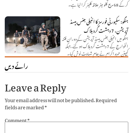
کر کے 68 مربع کلو میٹر علاقہ کلیئر کرا لیا ہے۔
ہنگو: سکیورٹی فورسز کا انٹیلی جنس بیسڈ
آپریشن، 7 دہشت گرد ہلاک
ہنگو میں انٹیلی جنس بیسڈ آپریشن کے دوران فتنہ
الخوارج کے 7 دہشت گرد ہلاک ہو گئے، جبکہ
کیپٹن حمزہ اکرام نے جامِ شہادت نوش کیا۔
رائے دیں
Leave a Reply
Your email address will not be published.
Required
fields are marked
*
Comment
*