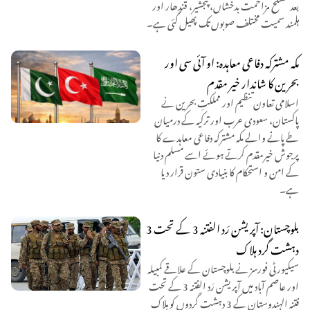
بعد مسلح مزاحمت بدخشاں، پنجشیر، قندھار اور
ہلمند سمیت مختلف صوبوں تک پھیل گئی ہے۔
مکہ مشترکہ دفاعی معاہدہ: او آئی سی اور
بحرین کا شاندار خیر مقدم
اسلامی تعاون تنظیم اور مملکتِ بحرین نے
پاکستان، سعودی عرب اور ترکیہ کے درمیان
طے پانے والے مکہ مشترکہ دفاعی معاہدے کا
پرجوش خیرمقدم کرتے ہوئے اسے مسلم دنیا
کے امن و استحکام کا بنیادی ستون قرار دیا
ہے۔
بلوچستان: آپریشن رَد الفتنہ 3 کے تحت 3
دہشت گرد ہلاک
سیکیورٹی فورسز نے بلوچستان کے علاقے کمبیلہ
اور عاصم آباد میں آپریشن رَد الفتنہ 3 کے تحت
فتنہ الہندوستان کے 3 دہشت گردوں کو ہلاک