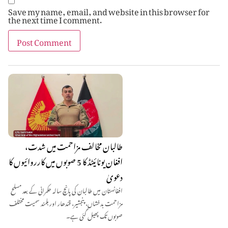
Save my name, email, and website in this browser for
the next time I comment.
طالبان مخالف مزاحمت میں شدت،
افغان یونائیٹڈ کا 5 صوبوں میں کارروائیوں کا
دعویٰ
افغانستان میں طالبان کی پانچ سالہ حکمرانی کے بعد مسلح
مزاحمت بدخشاں، پنجشیر، قندھار اور ہلمند سمیت مختلف
صوبوں تک پھیل گئی ہے۔