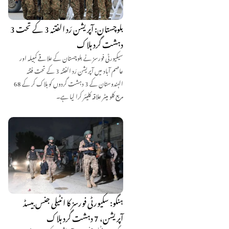
بلوچستان: آپریشن رَد الفتنہ 3 کے تحت 3
دہشت گرد ہلاک
سیکیورٹی فورسز نے بلوچستان کے علاقے کمبیلہ اور
عاصم آباد میں آپریشن رَد الفتنہ 3 کے تحت فتنہ
الہندوستان کے 3 دہشت گردوں کو ہلاک کر کے 68
مربع کلو میٹر علاقہ کلیئر کرا لیا ہے۔
ہنگو: سکیورٹی فورسز کا انٹیلی جنس بیسڈ
آپریشن، 7 دہشت گرد ہلاک