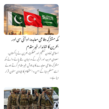
مکہ مشترکہ دفاعی معاہدہ: او آئی سی اور
بحرین کا شاندار خیر مقدم
اسلامی تعاون تنظیم اور مملکتِ بحرین نے پاکستان،
سعودی عرب اور ترکیہ کے درمیان طے پانے والے مکہ
مشترکہ دفاعی معاہدے کا پرجوش خیرمقدم کرتے ہوئے
اسے مسلم دنیا کے امن و استحکام کا بنیادی ستون قرار
دیا ہے۔