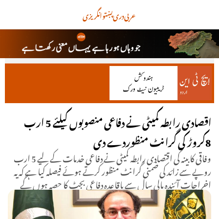
عربی
دری
پښتو
انگریزی
اقصادی رابطہ کمیٹی نے دفاعی منصوبوں کیلئے 5 ارب
8کروڑ کی گرانٹ منظوردے دی
وفاقی کابینہ کی اقتصادی رابطہ کمیٹی نے دفاعی خدمات کے لیے 5 ارب
روپے سے زائد کی ضمنی گرانٹ منظور کرتے ہوئے فیصلہ کیا ہے کہ یہ
اخراجات آئندہ مالی سال سے باقاعدہ دفاعی بجٹ کا حصہ ہوں گے