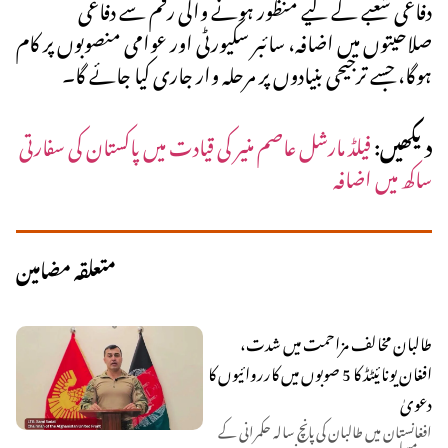
دفاعی شعبے کے لیے منظور ہونے والی رقم سے دفاعی
صلاحیتوں میں اضافہ، سائبر سکیورٹی اور عوامی منصوبوں پر کام
ہوگا، جسے ترجیحی بنیادوں پر مرحلہ وار جاری کیا جائے گا۔
دیکھیں:
فیلڈ مارشل عاصم منیر کی قیادت میں پاکستان کی سفارتی
ساکھ میں اضافہ
متعلقہ مضامین
طالبان مخالف مزاحمت میں شدت،
افغان یونائیٹڈ کا 5 صوبوں میں کارروائیوں کا
دعویٰ
افغانستان میں طالبان کی پانچ سالہ حکمرانی کے