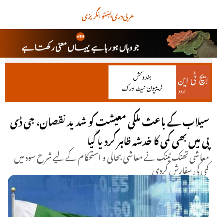
عربی
دری
پښتو
انگریزی
سیلاب کے باعث ملکی معیشت کو شدید نقصان، جی ڈی
پی میں بھی کمی کا خدشہ ظاہر کردیا گیا
معاشی تھنک ٹینک نے معاشی بحالی و استحکام کے لیے شرح سود میں
کمی کی سفارش کردی