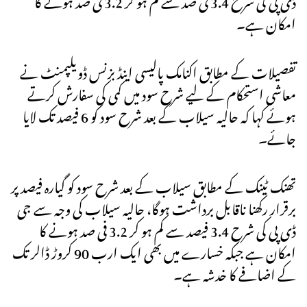
امکان ہے۔
تفصیلات کے مطابق اکنامک پالیسی اینڈ بزنس ڈویلپمنٹ نے
معاشی استحکام کے لیے شرح سود میں کمی کی سفارش کرتے
ہوئے کہا کہ حالیہ سیلاب کے بعد شرح سود کو 6 فیصد تک لایا
جائے۔
تھنک ٹینک کے مطابق سیلاب کے بعد شرح سود کو گیارہ فیصد پر
برقرار رکھنا ناقابل برداشت ہوگا، حالیہ سیلاب کی وجہ سے جی
ڈی پی کی شرح 3.4 فیصد سے کم ہو کر 3.2 فی صد ہونے کا
امکان ہے جبکہ خسارے میں بھی ایک ارب 90 کروڑ ڈالر تک
کے اضافے کا خدشہ ہے۔