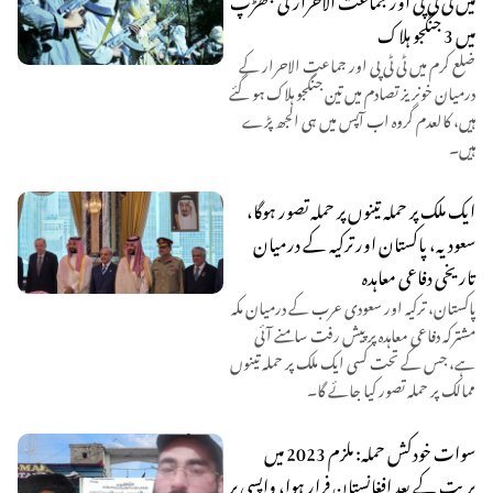
میں 3 جنگجو ہلاک
ضلع کرم میں ٹی ٹی پی اور جماعت الاحرار کے
درمیان خونریز تصادم میں تین جنگجو ہلاک ہو گئے
ہیں، کالعدم گروہ اب آپس میں ہی الجھ پڑے
ہیں۔
ایک ملک پر حملہ تینوں پر حملہ تصور ہوگا،
سعودیہ، پاکستان اور ترکیہ کے درمیان
تاریخی دفاعی معاہدہ
پاکستان، ترکیہ اور سعودی عرب کے درمیان مکہ
مشترکہ دفاعی معاہدہ پر پیش رفت سامنے آئی
ہے، جس کے تحت کسی ایک ملک پر حملہ تینوں
ممالک پر حملہ تصور کیا جائے گا۔
سوات خودکش حملہ: ملزم 2023 میں
بریت کے بعد افغانستان فرار ہوا، واپسی پر