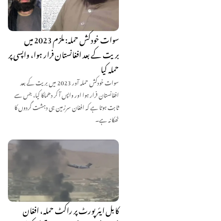
سوات خودکش حملہ: ملزم 2023 میں
بریت کے بعد افغانستان فرار ہوا، واپسی پر
حملہ کیا
سوات خودکش حملہ آور 2023 میں بریت کے بعد
افغانستان فرار ہوا اور واپس آ کر دھماکا کیا، جس سے
ثابت ہوتا ہے کہ افغان سرزمین ہی دہشت گردوں کا
ٹھکانہ ہے۔
کابل ایئرپورٹ پر راکٹ حملہ، افغان