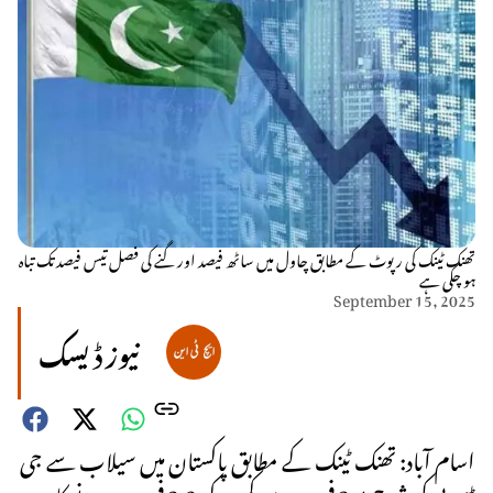
تھنک ٹینک کی رپوٹ کے مطابق چاول میں ساٹھ فیصد اور گنے کی فصل تیس فیصد تک تباہ
ہو چکی ہے
September 15, 2025
نیوز ڈیسک
اسام آباد: تھنک ٹینک کے مطابق پاکستان میں سیلاب سے جی
ڈی پی کی شرح 3.4 فی صد سے کم ہو کر 3.2 فی صد ہونے کا