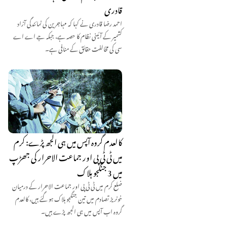
قادری
احمد رضا قادری نے کہا کہ مہاجرین کی نمائندگی آزاد
کشمیر کے آئینی نظام کا حصہ ہے، جبکہ جے اے اے
سی کی مخالفت حقائق کے منافی ہے۔
کالعدم گروہ آپس میں ہی الجھ پڑے: کرم
میں ٹی ٹی پی اور جماعت الاحرار کی جھڑپ
میں 3 جنگجو ہلاک
ضلع کرم میں ٹی ٹی پی اور جماعت الاحرار کے درمیان
خونریز تصادم میں تین جنگجو ہلاک ہو گئے ہیں، کالعدم
گروہ اب آپس میں ہی الجھ پڑے ہیں۔