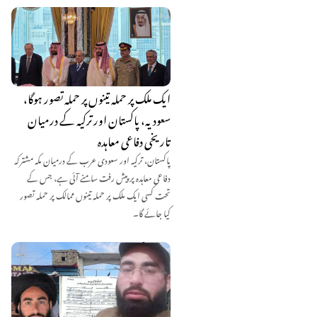
ایک ملک پر حملہ تینوں پر حملہ تصور ہوگا،
سعودیہ، پاکستان اور ترکیہ کے درمیان
تاریخی دفاعی معاہدہ
پاکستان، ترکیہ اور سعودی عرب کے درمیان مکہ مشترکہ
دفاعی معاہدہ پر پیش رفت سامنے آئی ہے، جس کے
تحت کسی ایک ملک پر حملہ تینوں ممالک پر حملہ تصور
کیا جائے گا۔