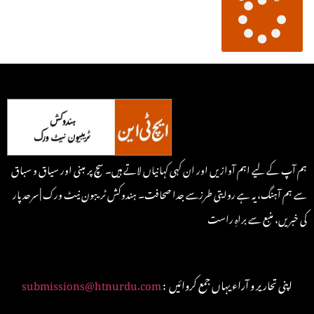
ہم آپ کے لیے اہم آوازیں اور ان کہی کہانیاں لاتے ہیں۔ سچ پر مبنی اور سیاق و سباق
سے ہم آہنگ، یہ ہے روایتی طرزسے جدا صحافت۔ ہندوکش ٹریبون نیٹ ورک | سرحد پار
کی خبریں، منبع سے براہِ راست
: اپنی تحاریر و آراء یہاں جمع کروائیں
submissions@htnurdu.com