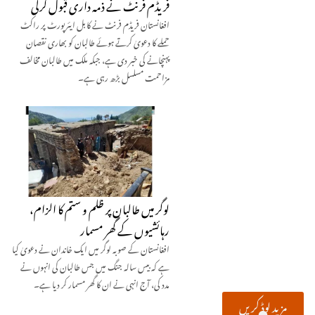
فریڈم فرنٹ نے ذمہ داری قبول کرلی
افغانستان فریڈم فرنٹ نے کابل ایئرپورٹ پر راکٹ
حملے کا دعویٰ کرتے ہوئے طالبان کو بھاری نقصان
پہنچانے کی خبر دی ہے، جبکہ ملک میں طالبان مخالف
مزاحمت مسلسل بڑھ رہی ہے۔
لوگر میں طالبان پر ظلم و ستم کا الزام،
رہائشیوں کے گھر مسمار
افغانستان کے صوبہ لوگر میں ایک خاندان نے دعویٰ کیا
ہے کہ بیس سالہ جنگ میں جس طالبان کی انہوں نے
مدد کی، آج انہی نے ان کا گھر مسمار کر دیا ہے۔
مزید لوڈ کریں