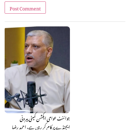
جوائنٹ عوامی ایکشن کمیٹی بیرونی
ایجنڈے پر کام کر رہی ہے، احمد رضا