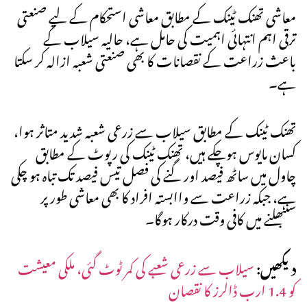
معاشی تھنک ٹینک کے مطابق معاشی استحکام کے لیے صنعتی
ترقی اہم انتہائی اہمیت کی حامل ہے، حالیہ سیلاب کے
باعث زراعت کے نقصانات کا بھی صنعتی شعبہ ازالہ کر سکتا
ہے۔
تھنک ٹینک کے مطابق سیلاب سے زرعی شعبہ شدید متاثر ہوا،
کسان مایوس ہوچکے ہیں، تھنک ٹینک کی رپوٹ کے مطابق
چاول میں ساٹھ فیصد اور گنے کی فصل تیس فیصد تک تباہ ہو چکی
ہے، جبکہ زراعت سے واابستہ افراد کا بھی معاشی طور پر
سنبھلنے میں کافی وقت درکار ہوگا۔
دیکھیں:
سیلاب سے زرعی شعبے کی کمر ٹوٹ گئی، ملکی معیشت
کو 1.4 ارب ڈالرز کا نقصان