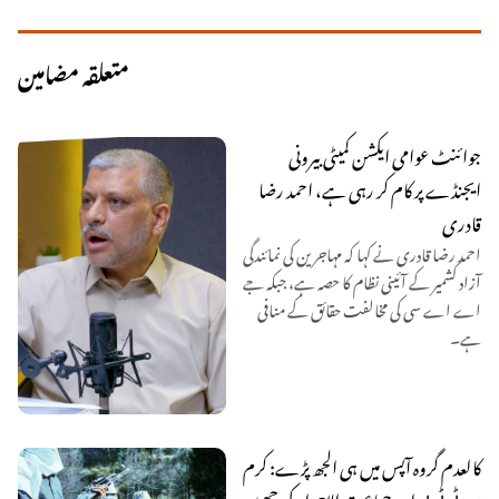
متعلقہ مضامین
جوائنٹ عوامی ایکشن کمیٹی بیرونی
ایجنڈے پر کام کر رہی ہے، احمد رضا
قادری
احمد رضا قادری نے کہا کہ مہاجرین کی نمائندگی
آزاد کشمیر کے آئینی نظام کا حصہ ہے، جبکہ جے
اے اے سی کی مخالفت حقائق کے منافی
ہے۔
کالعدم گروہ آپس میں ہی الجھ پڑے: کرم
میں ٹی ٹی پی اور جماعت الاحرار کی جھڑپ