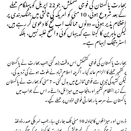
بھارت پاکستان کی فوجی کشمکش، جو 22 اپریل کو پہلگام حملے
کے بعد شروع ہوئی، 10 مئی کو امریکہ کی ثالثی میں جنگ بندی پر
اختتام پذیر ہوئی۔ دونوں ممالک اب فتح کا دعویٰ کر رہے ہیں،
لیکن ماہرین کا کہنا ہے کہ یہاں کوئی واضح غلبہ نہیں، بلکہ
اسٹریٹجک ابہام ہے۔
بھارت پاکستان کی فوجی کشمکش اس وقت بڑھ گئی جب بھارت نے پاکستان
پر کشمیر حملے کا الزام عائد کیا۔ اگرچہ اسلام آباد نے ملوث ہونے کی تردید کی،
لیکن کشیدگی تیزی سے فوجی تنازع میں بدل گئی۔ 7 مئی کو بھارت نے پاکستان
کے زیر انتظام کشمیر اور پنجاب میں میزائل داغے۔ اس کے جواب میں
پاکستان نے سرحد پار بھارتی فوجی اڈوں پر حملے کیے۔
ڈروں اور میزائلوں کا تبادلہ 10 مئی تک جاری رہا، جب امریکی صدر ڈونلڈ
ٹرمپ نے جنگ بندی کے لیے ثالثی کی۔ بھارت کا کہنا ہے کہ جنگ بندی