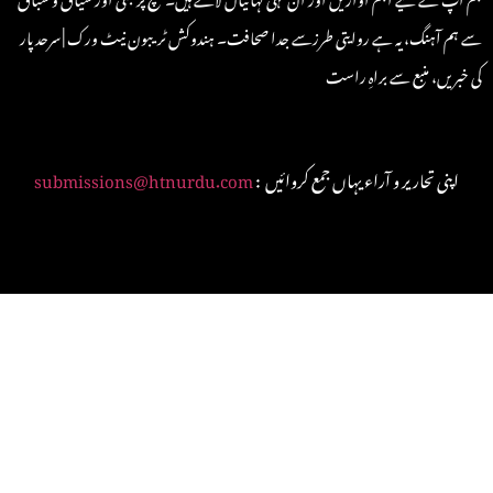
سے ہم آہنگ، یہ ہے روایتی طرزسے جدا صحافت۔ ہندوکش ٹریبون نیٹ ورک | سرحد پار
کی خبریں، منبع سے براہِ راست
: اپنی تحاریر و آراء یہاں جمع کروائیں
submissions@htnurdu.com