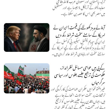
ترکیہ، پاکستان اور سعودی عرب کا مکہ دفاعی
معاہدہ نیٹو کے آرٹیکل 5 جیسا ہے اور مستقبل
میں مصر بھی اس کا حصہ بن سکتا ہے۔
آبنائے ہرمز کھولنے کی قیمت؟ ایران نے
امریکا کے سامنے سخت شرائط رکھ دیں
ایران کی سپریم نیشنل سیکیورٹی کونسل نے
آبنائے ہرمز کو دوبارہ کھولنے کے لیے امریکا کے
سامنے سخت اور بنیادی شرائط عائد کر دی ہیں۔
کے پی میں عوامی مسائل نظرانداز،
حکومت کی ترجیح جلسے جلوس اور سیاسی
سرگرمیاں
خیبر پختونخوا میں حکمران جماعت کی کارکردگی اور
ترجیحات پر سخت سوالات اٹھائے جا رہے
ہیں، جہاں ناقدین نے جلسے جلوسوں کو ترجیح
دینے اور صحت و تعلیم کے شعار کو نظر انداز