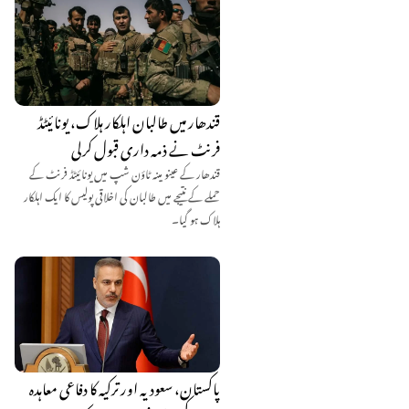
قندھار میں طالبان اہلکار ہلاک، یونائیٹڈ
فرنٹ نے ذمہ داری قبول کرلی
قندھار کے عینو مینہ ٹاؤن شپ میں یونائیٹڈ فرنٹ کے
حملے کے نتیجے میں طالبان کی اخلاقی پولیس کا ایک اہلکار
ہلاک ہو گیا۔
پاکستان، سعودیہ اور ترکیہ کا دفاعی معاہدہ