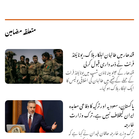
متعلقہ مضامین
قندھار میں طالبان اہلکار ہلاک، یونائیٹڈ
فرنٹ نے ذمہ داری قبول کرلی
قندھار کے عینو مینہ ٹاؤن شپ میں یونائیٹڈ فرنٹ
کے حملے کے نتیجے میں طالبان کی اخلاقی پولیس کا
ایک اہلکار ہلاک ہو گیا۔
پاکستان، سعودیہ اور ترکیہ کا دفاعی معاہدہ
ایران کیخلاف نہیں ہے، ترک وزارت
خارجہ
ترک وزیر خارجہ حاقان فیدان نے کہا ہے کہ