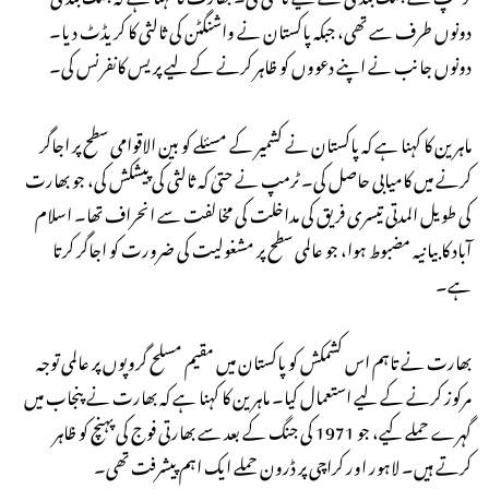
دونوں طرف سے تھی، جبکہ پاکستان نے واشنگٹن کی ثالثی کا کریڈٹ دیا۔
دونوں جانب نے اپنے دعووں کو ظاہر کرنے کے لیے پریس کانفرنس کی۔
ماہرین کا کہنا ہے کہ پاکستان نے کشمیر کے مسئلے کو بین الاقوامی سطح پر اجاگر
کرنے میں کامیابی حاصل کی۔ ٹرمپ نے حتیٰ کہ ثالثی کی پیشکش کی، جو بھارت
کی طویل المدتی تیسری فریق کی مداخلت کی مخالفت سے انحراف تھا۔ اسلام
آباد کا بیانیہ مضبوط ہوا، جو عالمی سطح پر مشغولیت کی ضرورت کو اجاگر کرتا
ہے۔
بھارت نے تاہم اس کشمکش کو پاکستان میں مقیم مسلح گروپوں پر عالمی توجہ
مرکوز کرنے کے لیے استعمال کیا۔ ماہرین کا کہنا ہے کہ بھارت نے پنجاب میں
گہرے حملے کیے، جو 1971 کی جنگ کے بعد سے بھارتی فوج کی پہنچ کو ظاہر
کرتے ہیں۔ لاہور اور کراچی پر ڈرون حملے ایک اہم پیشرفت تھی۔