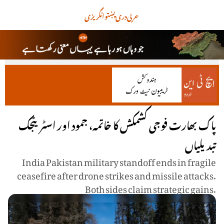
عربی
دری
پښتو
انگریزی
پاک بھارت فوجی کشمکش کا خاتمہ، جمود اور اسٹریٹجک
تبدیلیاں
India Pakistan military standoff ends in fragile
ceasefire after drone strikes and missile attacks.
Both sides claim strategic gains.