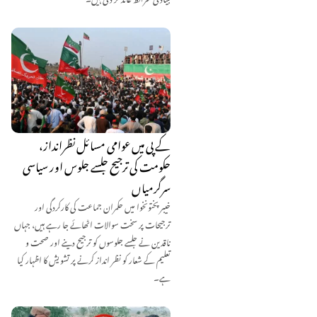
کے پی میں عوامی مسائل نظرانداز،
حکومت کی ترجیح جلسے جلوس اور سیاسی
سرگرمیاں
خیبر پختونخوا میں حکمران جماعت کی کارکردگی اور
ترجیحات پر سخت سوالات اٹھائے جا رہے ہیں، جہاں
ناقدین نے جلسے جلوسوں کو ترجیح دینے اور صحت و
تعلیم کے شعار کو نظر انداز کرنے پر تشویش کا اظہار کیا
ہے۔