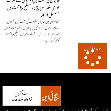
عوامی غصہ عروج پر، مسلح مزاحمت میں
مسلسل اضافہ
افغانستان میں طالبان حکومت کی سخت گیر پالیسیوں،
سرعام سزاؤں اور خواتین پر پابندیوں کے باعث عوامی
غصہ بڑھ رہا ہے، جس نے ملک بھر میں مسلح مزاحمت
کو تیز کر دیا ہے۔
مزید لوڈ کریں
ہم آپ کے لیے اہم آوازیں اور ان کہی کہانیاں لاتے ہیں۔ سچ پر مبنی اور سیاق و سباق