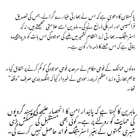
پاکستان کا دعویٰ ہے کہ اس نے بھارتی طیارے گرائے، جس کی تصدیق
فرانسیسی اور امریکی ذرائع نے کی۔ ماہرین اسے علامتی سمجھتے ہیں، نہ کہ
اسٹریٹجک۔ بھارتی زیر انتظام کشمیر میں ملبے کی موجودگی اس بات کو مزید پیچیدہ
بناتی ہے کہ اس حملے کا ذمہ دار کون ہے۔
دونوں ممالک کے فوجی حکام نے سرحد پر فوجی موجودگی کو کم کرنے پر اتفاق کیا۔
تاہم بھارتی وزیر اعظم نریندر مودی نے خبردار کیا کہ جنگ بندی صرف “وقفہ”
تھا۔
ماہرین کا کہنا ہے کہ پائیدار امن کا انحصار علیحدگی پسند گروپوں
کی حمایت کو روکنے پر ہے۔ کوئی بھی مستقبل کی کشمکش بڑی
شہری قیمتوں کے بغیر اسٹریٹجک فوائد حاصل نہیں کرے گی۔