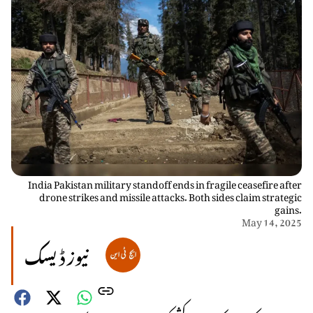
India Pakistan military standoff ends in fragile ceasefire after
drone strikes and missile attacks. Both sides claim strategic
gains.
May 14, 2025
نیوز ڈیسک