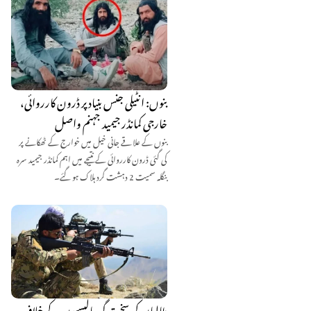
بنوں: انٹیلی جنس بنیاد پر ڈرون کارروائی،
خارجی کمانڈر جیمید جہنم واصل
بنوں کے علاقے جانی خیل میں خوارج کے ٹھکانے پر
کی گئی ڈرون کارروائی کے نتیجے میں اہم کمانڈر جیمید سرہ
بنگلہ سمیت 2 دہشت گرد ہلاک ہو گئے۔
طالبان کی سخت گیر پالیسیوں کے خلاف