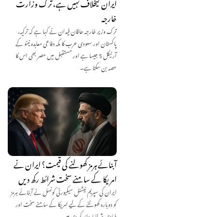
ایران کیخلاف نہیں ہے، ترک وزارت
خارجہ
ترک وزیر خارجہ حاقان فیدان نے کہا ہے کہ ترکیہ،
پاکستان اور سعودی عرب کا مکہ دفاعی معاہدہ نیٹو کے
آرٹیکل 5 جیسا ہے اور مستقبل میں مصر بھی اس کا
حصہ بن سکتا ہے۔
آبنائے ہرمز کھولنے کی قیمت؟ ایران نے
امریکا کے سامنے سخت شرائط رکھ دیں
ایران کی سپریم نیشنل سیکیورٹی کونسل نے آبنائے ہرمز
کو دوبارہ کھولنے کے لیے امریکا کے سامنے سخت اور
بنیادی شرائط عائد کر دی ہیں۔