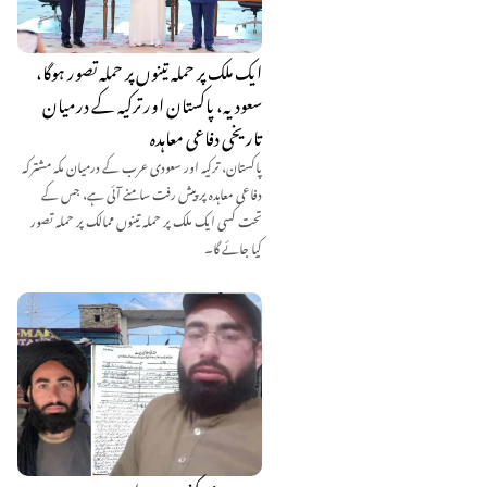
ایک ملک پر حملہ تینوں پر حملہ تصور ہوگا،
سعودیہ، پاکستان اور ترکیہ کے درمیان
تاریخی دفاعی معاہدہ
پاکستان، ترکیہ اور سعودی عرب کے درمیان مکہ مشترکہ
دفاعی معاہدہ پر پیش رفت سامنے آئی ہے، جس کے
تحت کسی ایک ملک پر حملہ تینوں ممالک پر حملہ تصور
کیا جائے گا۔