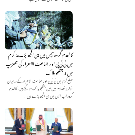
کالعدم گروہ آپس میں ہی الجھ پڑے: کرم
میں ٹی ٹی پی اور جماعت الاحرار کی جھڑپ
میں 3 جنگجو ہلاک
ضلع کرم میں ٹی ٹی پی اور جماعت الاحرار کے درمیان
خونریز تصادم میں تین جنگجو ہلاک ہو گئے ہیں، کالعدم
گروہ اب آپس میں ہی الجھ پڑے ہیں۔