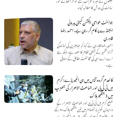
حلقوں نے منبر و محراب سے آواز اٹھانے اور
سائٹ کی بندش کا مطالبہ کیا ہ
جوائنٹ عوامی ایکشن کمیٹی بیرونی
ایجنڈے پر کام کر رہی ہے، احمد رضا
قادری
احمد رضا قادری نے کہا کہ مہاجرین کی نمائندگی
آزاد کشمیر کے آئینی نظام کا حصہ ہے، جبکہ جے
اے اے سی کی مخالفت حقائق کے منافی
ہے۔
کالعدم گروہ آپس میں ہی الجھ پڑے: کرم
میں ٹی ٹی پی اور جماعت الاحرار کی جھڑپ
میں 3 جنگجو ہلاک
ضلع کرم میں ٹی ٹی پی اور جماعت الاحرار کے
درمیان خونریز تصادم میں تین جنگجو ہلاک ہو گئے
ہیں، کالعدم گروہ اب آپس میں ہی الجھ پڑے