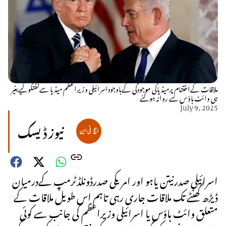
ملاقات کےاختتام پرمیڈیاکی موجودگی کےباوجوداسرائیلی وزیراعظم میڈیا سےگفتگوکیےبغیر
ہی وائٹ ہاؤس سے روانہ ہوگئے
July 9, 2025
نیوز ڈیسک
اسرائیلی صدرنیتن یاہو اور امریکی صدرڈونلڈٹرمپ کےدرمیان
ڈیڑھ گھنٹے تک ملاقات جاری رہی تاہم اس طویل ملاقات کے
متعلق وائٹ ہاؤس یا اسرائیلی وزیراعظم کی جانب سے کوئی