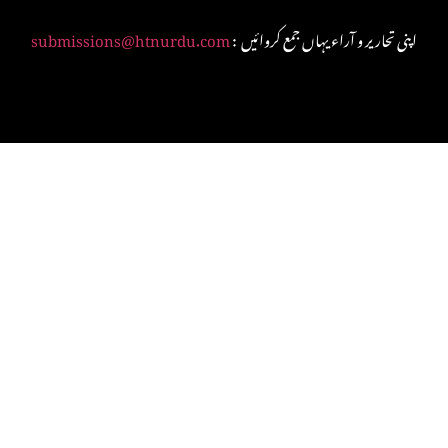
: اپنی تحاریر و آراء یہاں جمع کروائیں
submissions@htnurdu.com