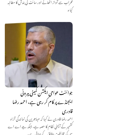
محراب سے آواز اٹھانے اور سائٹ کی بندش کا مطالبہ
کیا ہ
جوائنٹ عوامی ایکشن کمیٹی بیرونی
ایجنڈے پر کام کر رہی ہے، احمد رضا
قادری
احمد رضا قادری نے کہا کہ مہاجرین کی نمائندگی آزاد
کشمیر کے آئینی نظام کا حصہ ہے، جبکہ جے اے اے
سی کی مخالفت حقائق کے منافی ہے۔