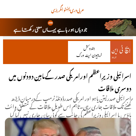
عربی
دری
پښتو
انگریزی
اسرائیلی وزیرِاعظم اورامریکی صدر کےمابین دودنوں میں
دوسری ملاقات
اسرائیلی صدرنیتن یاہو اور امریکی صدرڈونلڈٹرمپ کےدرمیان ڈیڑھ
گھنٹے تک ملاقات جاری رہی۔تاہم اس طویل ملاقات کے متعلق وائٹ
ہاؤس یا اسرائیلی وزیراعظم کی جانب سے کوئی بیان جاری نہیں کیا گیا