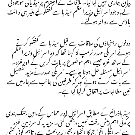
بیان جاری نہیں کیا گیا۔ ملاقات کےاختتام پرمیڈیاکی موجودگی
کےباوجوداسرائیلی وزیراعظم میڈیا سےگفتگوکیےبغیر ہی وائٹ
ہاؤس سے روانہ ہوگئے۔
دونوں رہنماؤں کی ملاقات سے قبل میڈیا سے گفتگو کرتے
ہوئے امریکی صدر ٹرمپ کا کہنا تھا کہ وہ اسرائیلی وزیراعظم
کے ساتھ غزہ جیسے اہم موضوع پر بات کریں گے اورغزہ۔
اسرائیل مسئلہ حل ہونا چاہیے۔ امریکی صدرنےمزید تفصیل
سے بات کرتے ہوئے کہا کہ طرفین کی جانب سےچارمیں سے
تین مطالبات پراتفاق کرلیا گیا ہے۔
میڈیاذرائع کے مطابق اسرائیل اور حماس کےمابین جنگ بندی
پرکوئی اہم پیش رفت نہیں دیکھی گئی۔ مزید یہ کہ سرزمینِ غزہ
سے اسرائیلی افواج کا انخلاء بھی زیرِبحث ہے، تاہم کوئی حتمی