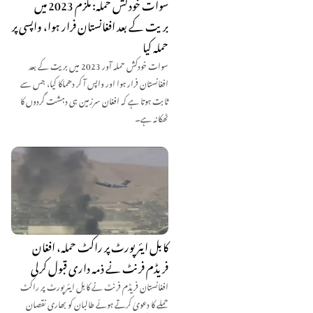
سوات خودکش حملہ: ملزم 2023 میں
بریت کے بعد افغانستان فرار ہوا، واپسی پر
حملہ کیا
سوات خودکش حملہ آور 2023 میں بریت کے بعد
افغانستان فرار ہوا اور واپس آ کر دھماکا کیا، جس سے
ثابت ہوتا ہے کہ افغان سرزمین ہی دہشت گردوں کا
ٹھکانہ ہے۔
کابل ایئرپورٹ پر راکٹ حملہ، افغان
فریڈم فرنٹ نے ذمہ داری قبول کرلی
افغانستان فریڈم فرنٹ نے کابل ایئرپورٹ پر راکٹ
حملے کا دعویٰ کرتے ہوئے طالبان کو بھاری نقصان