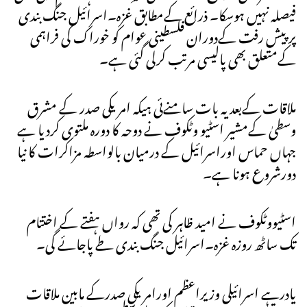
فیصلہ نہیں ہوسکا۔ ذرائع کےمطابق غزہ۔اسرائیل جنگ بندی
پر پیش رفت کےدوران فلسطینی عوام کو خوراک کی فراہمی
کےمتعلق بھی پالیسی مرتب کرلی گئی ہے۔
ملاقات کےبعد یہ بات سامنےئی ہیکہ امریکی صدر کے مشرق
وسطیٰ کےمشیر اسٹیو وٹکوف نے دوحہ کا دورہ ملتوی کردیا ہے
جہاں حماس اوراسرائیل کے درمیان بالواسطہ مزاکرات کا نیا
دورشروع ہونا ہے۔
اسٹیووٹکوف نے امید ظاہر کی تھی کہ رواں ہفتے کے اختتام
تک ساٹھ روزہ غزہ۔اسرائیل جنگ بندی طے پاجائے گی۔
یادرہے اسرائیلی وزیراعظم اورامریکی صدرکے مابین ملاقات