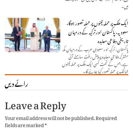
ہیں۔
ایک ملک پر حملہ تینوں پر حملہ تصور ہوگا،
سعودیہ، پاکستان اور ترکیہ کے درمیان
تاریخی دفاعی معاہدہ
پاکستان، ترکیہ اور سعودی عرب کے درمیان مکہ
مشترکہ دفاعی معاہدہ پر پیش رفت سامنے آئی
ہے، جس کے تحت کسی ایک ملک پر حملہ تینوں
ممالک پر حملہ تصور کیا جائے گا۔
رائے دیں
Leave a Reply
Your email address will not be published.
Required
fields are marked
*