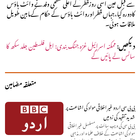
سے قبل عین اسی روزقطرکے اعلی سطحی وفدنے وائٹ ہاؤس
کادورہ کیا،جہاں قطراوروائٹ ہاؤس کے حکام کےمابین طویل
ملاقات ہوئی۔
دیکھیں:
ممکنہ اسرائیل غزہ جنگ بندی: اہل فلسطین جلد سکھ کا
سانس لے پائیں گے
متعلقہ مضامین
بی بی سی اردو غیر اخلاقی مواد کی اشاعت پر
شدید تنقید کی زد میں
بی بی سی کی ویب سائٹ پر مسلسل غیر اخلاقی
مواد کی اشاعت کے خلاف علماء اور مذہبی