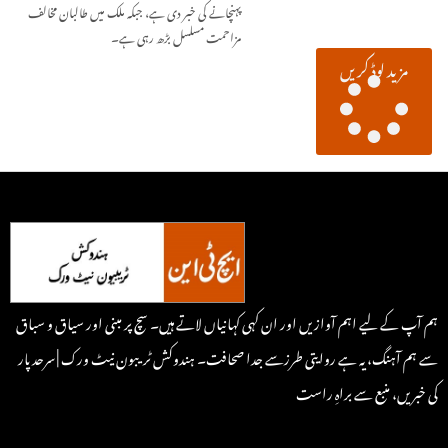
پہنچانے کی خبر دی ہے، جبکہ ملک میں طالبان مخالف
مزاحمت مسلسل بڑھ رہی ہے۔
مزید لوڈ کریں
ہم آپ کے لیے اہم آوازیں اور ان کہی کہانیاں لاتے ہیں۔ سچ پر مبنی اور سیاق و سباق
سے ہم آہنگ، یہ ہے روایتی طرزسے جدا صحافت۔ ہندوکش ٹریبون نیٹ ورک | سرحد پار
کی خبریں، منبع سے براہِ راست