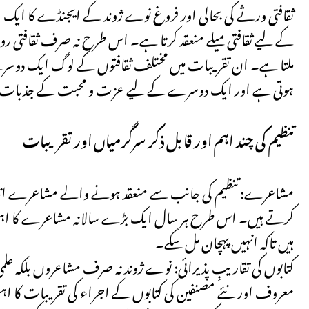
ثقافتی ورثے کی بحالی اور فروغ نوے ژوند کے ایجنڈے کا ایک اہ
کے لیے ثقافتی میلے منعقد کرتا ہے۔ اس طرح نہ صرف ثقافتی روا
ملتا ہے۔ ان تقریبات میں مختلف ثقافتوں کے لوگ ایک دوسر
ہوتی ہے اور ایک دوسرے کے لیے عزت و محبت کے جذبات پ
تنظیم کی چند اہم اور قابل ذکر سرگرمیاں اور تقریبات
مشاعرے: تنظیم کی جانب سے منعقد ہونے والے مشاعرے انتہائ
کرتے ہیں۔ اس طرح ہر سال ایک بڑے سالانہ مشاعرے کا اہتم
ہیں تاکہ انہیں پہچان مل سکے۔
کتابوں کی تقاریبِ پذیرائی: نوے ژوند نہ صرف مشاعروں بلکہ علمی و
معروف اور نئے مصنفین کی کتابوں کے اجراء کی تقریبات کا اہتم