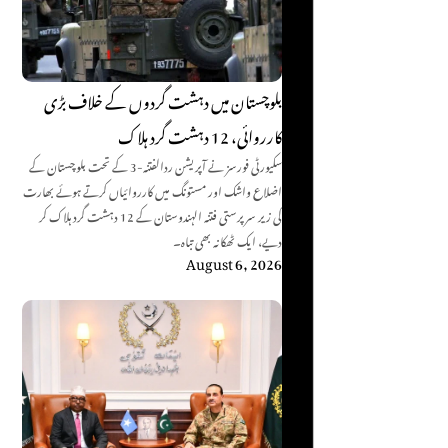
بلوچستان میں دہشت گردوں کے خلاف بڑی
کارروائی، 12 دہشت گرد ہلاک
سکیورٹی فورسز نے آپریشن ردالفتنہ-3 کے تحت بلوچستان کے
اضلاع واشک اور مستونگ میں کارروائیاں کرتے ہوئے بھارت
کی زیر سرپرستی فتنہ الہندوستان کے 12 دہشت گرد ہلاک کر
دیے، ایک ٹھکانہ بھی تباہ۔
August 6, 2026