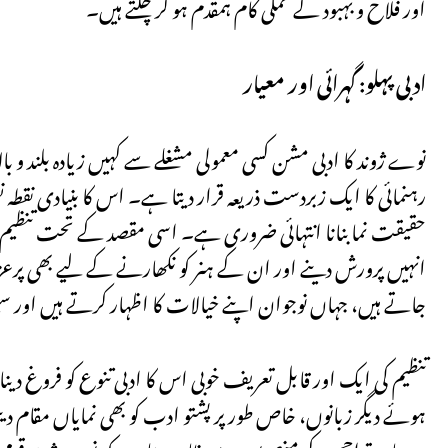
اور فلاح و بہبود کے عملی کام ہمقدم ہو کر چلتے ہیں۔
ادبی پہلو: گہرائی اور معیار
نوے ژوند کا ادبی مشن کسی معمولی مشغلے سے کہیں زیادہ بلند و با
رہنمائی کا ایک زبردست ذریعہ قرار دیتا ہے۔ اس کا بنیادی نقط
حقیقت نما بنانا انتہائی ضروری ہے۔ اسی مقصد کے تحت تنظیم ن
انہیں پرورش دینے اور ان کے ہنر کو نکھارنے کے لیے بھی پر
جاتے ہیں، جہاں نوجوان اپنے خیالات کا اظہار کرتے ہیں اور
تنظیم کی ایک اور قابل تعریف خوبی اس کا ادبی تنوع کو فروغ دینا
ہوئے دیگر زبانوں، خاص طور پر پشتو ادب کو بھی نمایاں مقام د
درمیان تراجم کے منصوبوں سے ظاہر ہوتا ہے کہ نوے ژوند قومی 