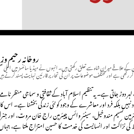
روخانہ رحیم وزی
ن کے علاقے میران شاہ سے تعلق رکھتی ہیں۔ انہوں نے میڈیا سائنسز میں اعلیٰ تعل
 رکھی ہے اور مختلف موضوعات پر ان کی تحاریر قارئین نہایت پسند کرتے ہی
ہیں بلکہ فرد اور معاشرے کے وجود کو نئی زندگی بخشنا ہے۔ اس کا
ئرمین نسیم مندوخیل، سینئر وائس چیئرمین راج خان مروت، اور ج
اظ کی نزاکت اور انسانیت کی خدمت کا حسین امتزاج ملتا ہے، جہاں