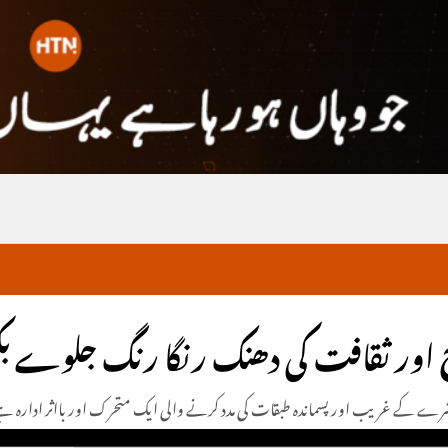
ر معاشرے کے غریب اور پسماندہ طبقات کی مدد کرنے والی ایک متحرک اور بااثر ادارہ 