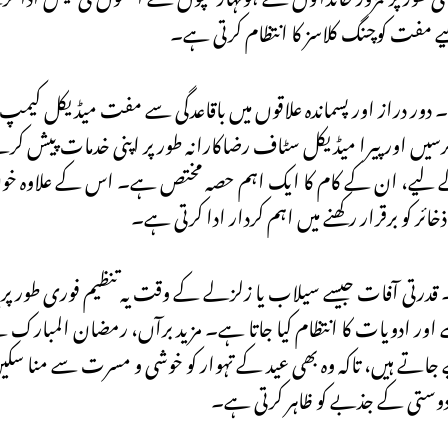
لیے مفت کوچنگ کلاسز کا انتظام کرتی ہے۔
ر دراز اور پسماندہ علاقوں میں باقاعدگی سے مفت میڈیکل کیمپ ل
، نرسیں اور پیرا میڈیکل سٹاف رضاکارانہ طور پر اپنی خدمات پیش 
 لیے، ان کے کام کا ایک اہم حصہ مختص ہے۔ اس کے علاوہ خ
 کو برقرار رکھنے میں اہم کردار ادا کرتی ہے۔
۔ قدرتی آفات جیسے سیلاب یا زلزلے کے وقت یہ تنظیم فوری طور پر
 اور ادویات کا انتظام کیا جاتا ہے۔ مزید برآں، رمضان المبارک 
یے جاتے ہیں، تاکہ وہ بھی عید کے تہوار کو خوشی و مسرت سے منا 
 دوستی کے جذبے کو ظاہر کرتی ہے۔