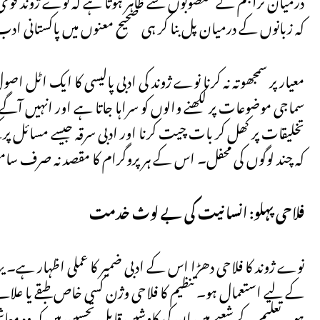
کہ زبانوں کے درمیان پل بنا کر ہی صحیح معنوں میں پاکستانی اد
معیار پر سمجھوتہ نہ کرنا نوے ژوند کی ادبی پالیسی کا ایک اٹل
سماجی موضوعات پر لکھنے والوں کو سراہا جاتا ہے اور انہیں آگے
تخلیقات پر کھل کر بات چیت کرنا اور ادبی سرقہ جیسے مسائل پر ک
کہ چند لوگوں کی محفل۔ اس کے ہر پروگرام کا مقصد نہ صرف سامع
فلاحی پہلو: انسانیت کی بے لوث خدمت
نوے ژوند کا فلاحی دھڑا اس کے ادبی ضمیر کا عملی اظہار ہے۔ یہ
کے لیے استعمال ہو۔ تنظیم کا فلاحی وژن کسی خاص طبقے یا علاقے ت
ہو۔ تعلیم کے شعبے میں ان کی کاوشیں قابل تحسین ہیں کہ وہ معاش