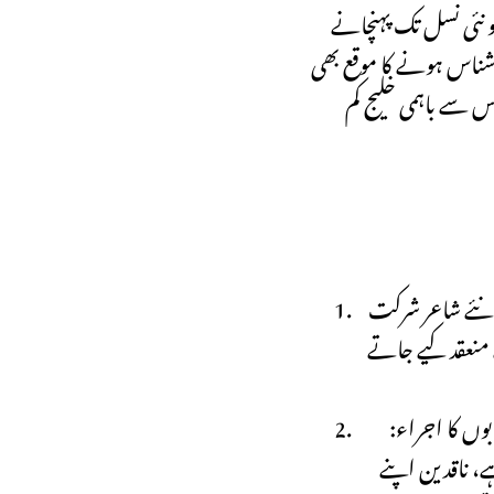
 نئی نسل تک پہنچانے
وشناس ہونے کا موقع بھی
سے باہمی خلیج کم
 نئے شاعر شرکت
منعقد کیے جاتے
بوں کا اجراء:
، ناقدین اپنے