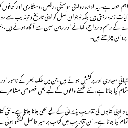
م حصہ ہے۔ یہ ادارہ روایتی موسیقی، رقص، دستکاری اور کھانوں کو
یات زندہ رہتی ہیں بلکہ نوجوان نسل کو اپنی تاریخ و تہذیب سے ر
ے کے رسم و رواج، کھانے اور رہن سہن سے آگاہ ہوتے ہیں، جس 
روان چڑھتے ہیں۔
ی معیاری اور پرکشش ہوتے ہیں،جن میں ملک بھر کے نامور اور
ام کیا جاتا ہے، نئے لکھنے والوں کے لیے بھی خصوصی مشاعرے 
 ادبی کتابوں کی تقاریبِ پذیرائی کے لیے بھی جانا جاتا ہے۔ نئی کتا
ام کیا جاتا ہے۔ ان تقاریب میں کتاب پر سیر حاصل گفتگو ہوتی ہے