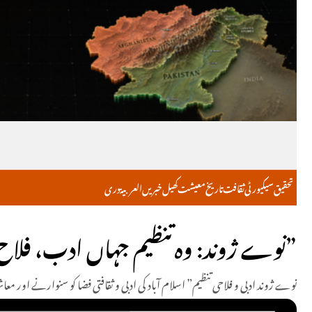
تحقیق
سیکیورٹی
ثقافت
تاریخ
معیشت
کھیل
خبریں
العربية
دری
“نوے ژوند: وہ تنظیم جہاں ادب، فلاح اور ثقافت کی دھنک رنگا رنگ جلوے بکھرتی ہے”
نوے ژوند ادبی و فلاحی تنظیم” اسلام آباد کی ادبی و ثقافتی فضا کو سنوارنے او