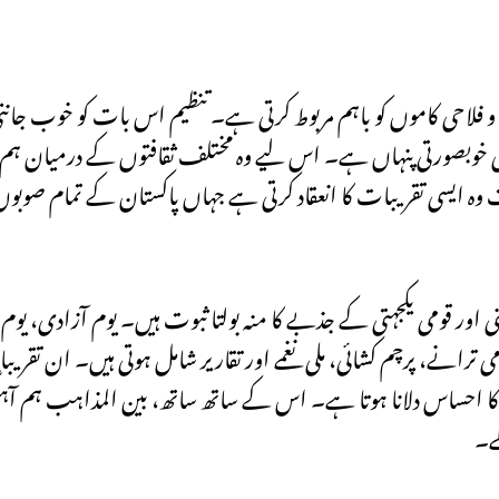
فلاحی کاموں کو باہم مربوط کرتی ہے۔ تنظیم اس بات کو خوب جانت
س کی خوبصورتی پنہاں ہے۔ اس لیے وہ مختلف ثقافتوں کے درمیان ہم آ
وہ ایسی تقریبات کا انعقاد کرتی ہے جہاں پاکستان کے تمام صوبوں 
اور قومی یکجہتی کے جذبے کا منہ بولتا ثبوت ہیں۔ یوم آزادی، یوم 
ی ترانے، پرچم کشائی، ملی نغمے اور تقاریر شامل ہوتی ہیں۔ ان تقری
یوں کا احساس دلانا ہوتا ہے۔ اس کے ساتھ ساتھ، بین المذاہب ہم آہ
کے۔