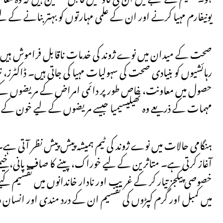
یونیفارم مہیا کرنے اور ان کے علمی مہارتوں کو بہتر بنانے کے 
صحت کے میدان میں نوے ژوند کی خدمات ناقابل فراموش ہیں۔ دو
رہائشیوں کو بنیادی صحت کی سہولیات مہیا کی جاتی ہیں۔ ڈاکٹرز
حصول میں معاونت، خاص طور پر دائمی امراض کے مریضوں کے
مہمات کے ذریعے وہ تھیلیسیمیا جیسے مریضوں کے لیے خون کے ذخائر
ہنگامی حالات میں نوے ژوند کی ٹیم ہمیشہ پیش پیش نظر آتی ہے
آغاز کرتی ہے۔ متاثرین کے لیے خوراک، پینے کا صاف پانی، خیمے
خصوصی پیکجز تیار کر کے غریب اور نادار خاندانوں میں تقسیم ک
میں کمبل اور گرم کپڑوں کی تقسیم ان کے درد مندی اور انسان