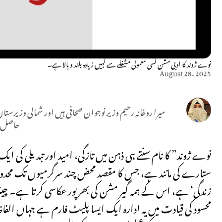
نوے ژوند کا ادبی مشن کسی معمولی مشغلے سے کہیں زیادہ بلند و بالا ہے۔
August 28, 2025
میرا روخانہ رحیم وزیر نوجوان صحافی ہیں اور شمالی وزیرستا
حاصل کر
ستارے کی مانند ہے، جس کا مقصد محض چند سرگرمیوں تک محدود ن
زندگی‘ ہے، اس کے ہمہ گیر مشن کی بھرپور عکاسی کرتا ہے۔ چی
محسود کی قیادت میں یہ ادارہ ایک ایسا پلیٹ فارم ہے جہاں الف