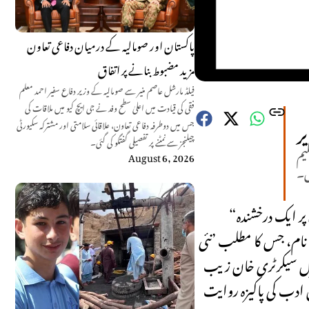
پاکستان اور صومالیہ کے درمیان دفاعی تعاون
مزید مضبوط بنانے پر اتفاق
فیلڈ مارشل عاصم منیر سے صومالیہ کے وزیر دفاع سفیر احمد معلم
فقی کی قیادت میں اعلیٰ سطح وفد نے جی ایچ کیو میں ملاقات کی
ر
جس میں دوطرفہ دفاعی تعاون، علاقائی سلامتی اور مشترکہ سکیورٹی
چیلنجز سے نمٹنے پر تفصیلی گفتگو کی گئی۔
یم
August 6, 2026
ں۔
“نوے ژوند” کا نام سنتے ہی ذہن میں تازگی، امید اور تبدیلی کی ایک لہر دوڑ جاتی ہے۔ یہ تنظیم اسلام آباد کے ثقافتی و سماجی منظر نامے پر ایک درخشندہ
 نام، جس کا مطلب ’نئی
نرل سیکرٹری خان زیب
 ادب کی پاکیزہ روایت